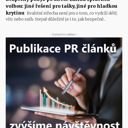
volbou: jiné řešení pro tašky, jiné pro hladkou
krytinu
Kvalitní střecha není jen o tom, co vydrží déšť,
vítr nebo sníh. Stejně důležité je i to, jak bezpečně...
- Komerční sdělení -