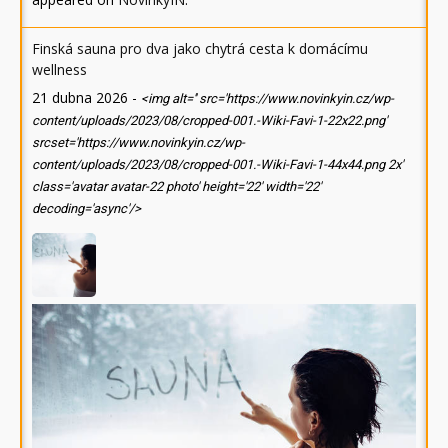
Finská sauna pro dva jako chytrá cesta k domácímu
wellness
21 dubna 2026
-
<img alt='' src='https://www.novinkyin.cz/wp-
content/uploads/2023/08/cropped-001.-Wiki-Favi-1-22x22.png'
srcset='https://www.novinkyin.cz/wp-
content/uploads/2023/08/cropped-001.-Wiki-Favi-1-44x44.png 2x'
class='avatar avatar-22 photo' height='22' width='22'
decoding='async'/>