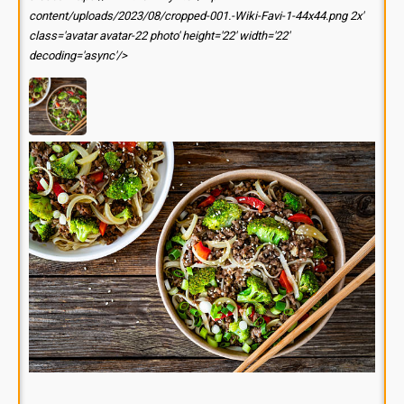
content/uploads/2023/08/cropped-001.-Wiki-Favi-1-44x44.png 2x'
class='avatar avatar-22 photo' height='22' width='22'
decoding='async'/>