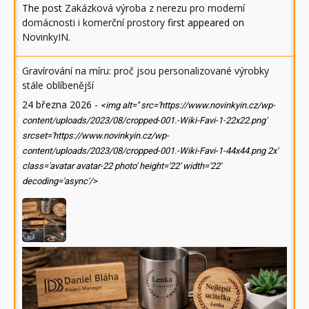
The post
Zakázková výroba z nerezu pro moderní
domácnosti i komerční prostory
first appeared on
NovinkyIN
.
Gravírování na míru: proč jsou personalizované výrobky
stále oblíbenější
24 března 2026
-
<img alt='' src='https://www.novinkyin.cz/wp-
content/uploads/2023/08/cropped-001.-Wiki-Favi-1-22x22.png'
srcset='https://www.novinkyin.cz/wp-
content/uploads/2023/08/cropped-001.-Wiki-Favi-1-44x44.png 2x'
class='avatar avatar-22 photo' height='22' width='22'
decoding='async'/>