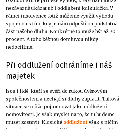
rozhodně to nepřinese výhody, které nám může
nezávazně ukázat už i oddlužení kalkulačka. V
rámci insolvence totiž můžeme využít výhodu
spojenou s tím, kdy je nám odpuštěna podstatná
část našeho dluhu. Konkrétně to může být až 70
procent. A toho běžnou domluvou nikdy
nedocílíme.
Při oddlužení ochráníme i náš
majetek
Jsou i lidé, kteří se svěří do rukou úvěrovým
společnostem a nechají si dluhy zaplatit. Taková
situace se může pojmenovat jako oddlužení
nemovitosti. Je však myslet na to, že tu budeme
muset zastavit. Klasické
oddlužení
však s ničím