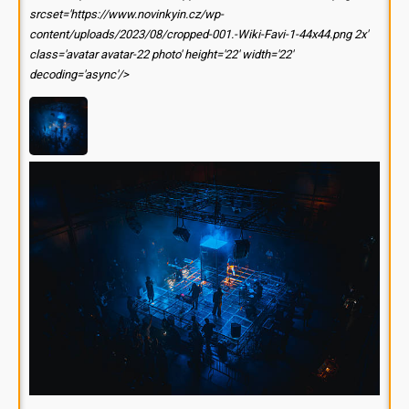
srcset='https://www.novinkyin.cz/wp-
content/uploads/2023/08/cropped-001.-Wiki-Favi-1-44x44.png 2x'
class='avatar avatar-22 photo' height='22' width='22'
decoding='async'/>