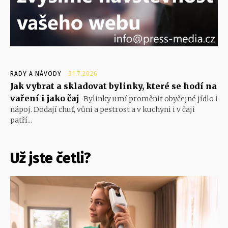
RADY A NÁVODY
31.7.2026
Jak vybrat a skladovat bylinky, které se hodí na
vaření i jako čaj
Bylinky umí proměnit obyčejné jídlo i
nápoj. Dodají chuť, vůni a pestrost a v kuchyni i v čaji
patří...
Už jste četli?