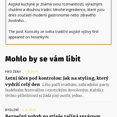
Asijská kuchyně je známá svou rozmanitostí, výraznými
chutěmi a dlouhou tradicí. Mnohé ingredience, které jsou
dnes součástí moderní gastronomie nebo zdravého
životního…
The post
Kuriozity ze světa tradiční asijské výživy
first
appeared on
NovinkyIN
.
Mohlo by se vám líbit
PRO ŽENY
7.8.2026
Letní účes pod kontrolou: Jak na styling, který
vydrží celý den
Léto patří svatbám, zahradním party,
hudebním festivalům i exotickým dovoleným. Každá z
těchto příležitostí si žádá jiný outfit, jedno...
BYDLENÍ
4.8.2026
Bezpečný pohyb po střeše začíná správnou