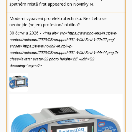
špatném místě
first appeared on
NovinkyIN
.
Moderní vybavení pro elektrotechniku: Bez čeho se
neobejde (nejen) profesionální dílna?
30 června 2026
-
<img alt='' src='https://www.novinkyin.cz/wp-
content/uploads/2023/08/cropped-001.-Wiki-Favi-1-22x22.png'
srcset='https://www.novinkyin.cz/wp-
content/uploads/2023/08/cropped-001.-Wiki-Favi-1-44x44.png 2x'
class='avatar avatar-22 photo' height='22' width='22'
decoding='async'/>