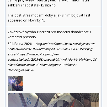
den je plný výzev. Neustálý tlak na výkon, informační
zahlcení i nedostatek kvalitního…
The post
Stres moderní doby a jak s ním bojovat
first
appeared on
NovinkyIN
.
Zakázková výroba z nerezu pro moderní domácnosti i
komerční prostory
30 března 2026
-
<img alt='' src='https://www.novinkyin.cz/wp-
content/uploads/2023/08/cropped-001.-Wiki-Favi-1-22x22.png'
srcset='https://www.novinkyin.cz/wp-
content/uploads/2023/08/cropped-001.-Wiki-Favi-1-44x44.png 2x'
class='avatar avatar-22 photo' height='22' width='22'
decoding='async'/>