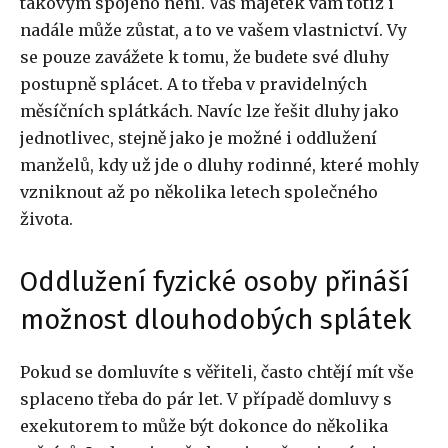
takovým spojeno není. Váš majetek vám totiž i
nadále může zůstat, a to ve vašem vlastnictví. Vy
se pouze zavážete k tomu, že budete své dluhy
postupně splácet. A to třeba v pravidelných
měsíčních splátkách. Navíc lze řešit dluhy jako
jednotlivec, stejně jako je možné i oddlužení
manželů, kdy už jde o dluhy rodinné, které mohly
vzniknout až po několika letech společného
života.
Oddlužení fyzické osoby přináší
možnost dlouhodobých splátek
Pokud se domluvíte s věřiteli, často chtějí mít vše
splaceno třeba do pár let. V případě domluvy s
exekutorem to může být dokonce do několika