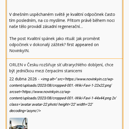
V dnešním uspěchaném světě je kvalitní odpočinek často
tím posledním, na co myslíme. Přitom právě během noci
naše tělo provádí zásadní regenerační…
The post
Kvalitní spánek jako rituál: Jak proměnit
odpočinek v dokonalý zážitek?
first appeared on
NovinkyIN
.
ORLEN v Česku rozšiřuje síť ultrarychlého dobíjení, chce
být jedničkou mezi čerpacími stanicemi
22 dubna 2026
-
<img alt='' src='https://www.novinkyin.cz/wp-
content/uploads/2023/08/cropped-001.-Wiki-Favi-1-22x22.png'
srcset='https://www.novinkyin.cz/wp-
content/uploads/2023/08/cropped-001.-Wiki-Favi-1-44x44.png 2x'
class='avatar avatar-22 photo' height='22' width='22'
decoding='async'/>