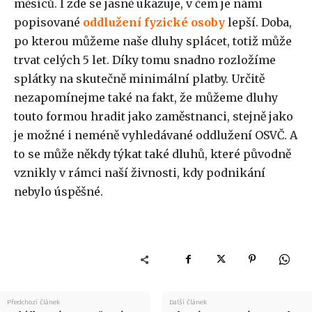
měsíců. I zde se jasně ukazuje, v čem je námi
popisované
oddlužení fyzické osoby
lepší. Doba,
po kterou můžeme naše dluhy splácet, totiž může
trvat celých 5 let. Díky tomu snadno rozložíme
splátky na skutečně minimální platby. Určitě
nezapomínejme také na fakt, že můžeme dluhy
touto formou hradit jako zaměstnanci, stejně jako
je možné i neméně vyhledávané oddlužení OSVČ. A
to se může někdy týkat také dluhů, které původně
vznikly v rámci naší živnosti, kdy podnikání
nebylo úspěšné.
Předchozí článek
Další článek