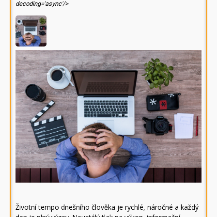
decoding='async'/>
Životní tempo dnešního člověka je rychlé, náročné a každý