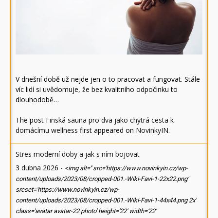
V dnešní době už nejde jen o to pracovat a fungovat. Stále
víc lidí si uvědomuje, že bez kvalitního odpočinku to
dlouhodobě…
The post
Finská sauna pro dva jako chytrá cesta k
domácímu wellness
first appeared on
NovinkyIN
.
Stres moderní doby a jak s ním bojovat
3 dubna 2026
-
<img alt='' src='https://www.novinkyin.cz/wp-
content/uploads/2023/08/cropped-001.-Wiki-Favi-1-22x22.png'
srcset='https://www.novinkyin.cz/wp-
content/uploads/2023/08/cropped-001.-Wiki-Favi-1-44x44.png 2x'
class='avatar avatar-22 photo' height='22' width='22'