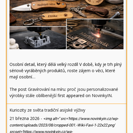
Osobní detail, který dělá velký rozdíl V době, kdy je trh plný
sériově vyráběných produktů, roste zájem o věci, které
mají osobní…
The post
Gravírování na míru: proč jsou personalizované
výrobky stále oblíbenější
first appeared on
NovinkyIN
.
Kuriozity ze světa tradiční asijské výživy
21 března 2026
-
<img alt='' src='https://www.novinkyin.cz/wp-
content/uploads/2023/08/cropped-001.-Wiki-Favi-1-22x22.png'
srcset='https://www.novinkyin.cz/wp-