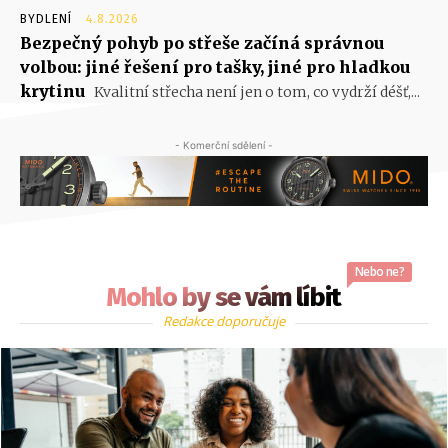
BYDLENÍ
4.8.2026
Bezpečný pohyb po střeše začíná správnou
volbou: jiné řešení pro tašky, jiné pro hladkou
krytinu
Kvalitní střecha není jen o tom, co vydrží déšť,...
- Komerční sdělení -
Nebo ne?
Mohlo by se vám líbit
Redakce doporučuje