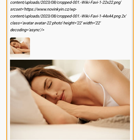
content/uploads/2023/08/cropped-001.-Wiki-Favi-1-22x22.png'
srcset='https://www.novinkyin.cz/wp-
content/uploads/2023/08/cropped-001.-Wiki-Favi-1-44x44.png 2x'
class='avatar avatar-22 photo' height='22' width='22'
decoding='async'/>