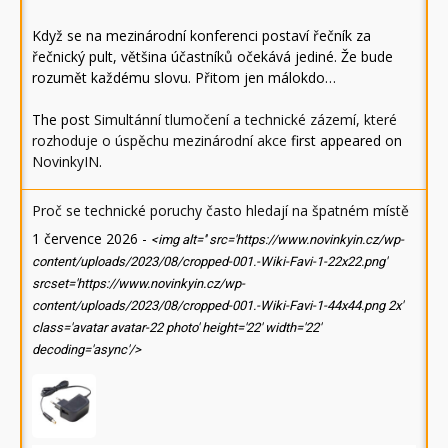
Když se na mezinárodní konferenci postaví řečník za
řečnický pult, většina účastníků očekává jediné. Že bude
rozumět každému slovu. Přitom jen málokdo…
The post
Simultánní tlumočení a technické zázemí, které
rozhoduje o úspěchu mezinárodní akce
first appeared on
NovinkyIN
.
Proč se technické poruchy často hledají na špatném místě
1 července 2026
-
<img alt='' src='https://www.novinkyin.cz/wp-
content/uploads/2023/08/cropped-001.-Wiki-Favi-1-22x22.png'
srcset='https://www.novinkyin.cz/wp-
content/uploads/2023/08/cropped-001.-Wiki-Favi-1-44x44.png 2x'
class='avatar avatar-22 photo' height='22' width='22'
decoding='async'/>