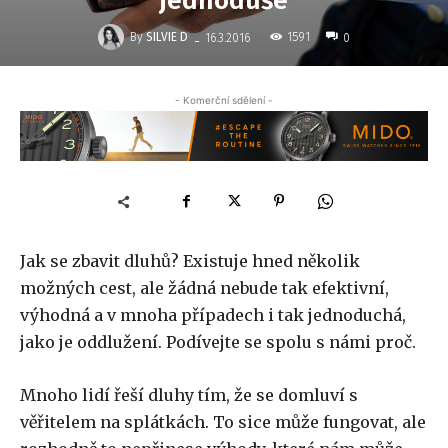
jednoduše
-
By
SILVIE D
1591
16.3.2016
0
- Komerční sdělení -
Jak se zbavit dluhů? Existuje hned několik
možných cest, ale žádná nebude tak efektivní,
výhodná a v mnoha případech i tak jednoduchá,
jako je oddlužení. Podívejte se spolu s námi proč.
Mnoho lidí řeší dluhy tím, že se domluví s
věřitelem na splátkách. To sice může fungovat, ale