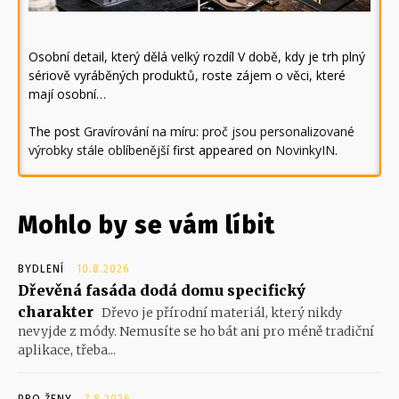
Osobní detail, který dělá velký rozdíl V době, kdy je trh plný
sériově vyráběných produktů, roste zájem o věci, které
mají osobní…
The post
Gravírování na míru: proč jsou personalizované
výrobky stále oblíbenější
first appeared on
NovinkyIN
.
Mohlo by se vám líbit
BYDLENÍ
10.8.2026
Dřevěná fasáda dodá domu specifický
charakter
Dřevo je přírodní materiál, který nikdy
nevyjde z módy. Nemusíte se ho bát ani pro méně tradiční
aplikace, třeba...
PRO ŽENY
7.8.2026