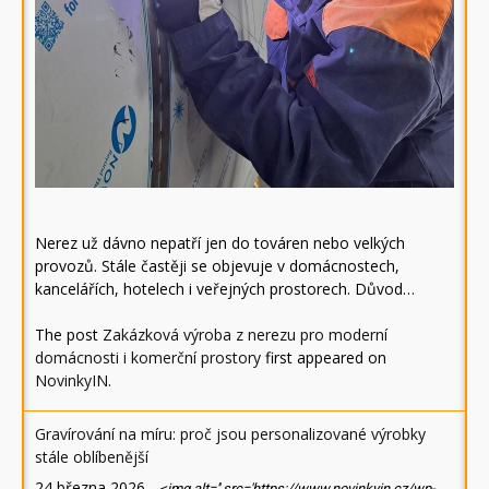
Nerez už dávno nepatří jen do továren nebo velkých
provozů. Stále častěji se objevuje v domácnostech,
kancelářích, hotelech i veřejných prostorech. Důvod…
The post
Zakázková výroba z nerezu pro moderní
domácnosti i komerční prostory
first appeared on
NovinkyIN
.
Gravírování na míru: proč jsou personalizované výrobky
stále oblíbenější
24 března 2026
-
<img alt='' src='https://www.novinkyin.cz/wp-