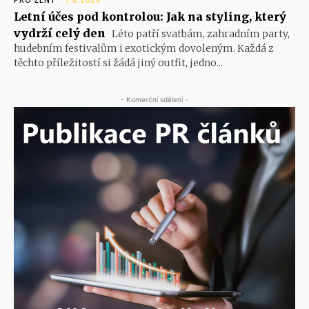
Letní účes pod kontrolou: Jak na styling, který
vydrží celý den
Léto patří svatbám, zahradním party,
hudebním festivalům i exotickým dovoleným. Každá z
těchto příležitostí si žádá jiný outfit, jedno...
- Komerční sdělení -