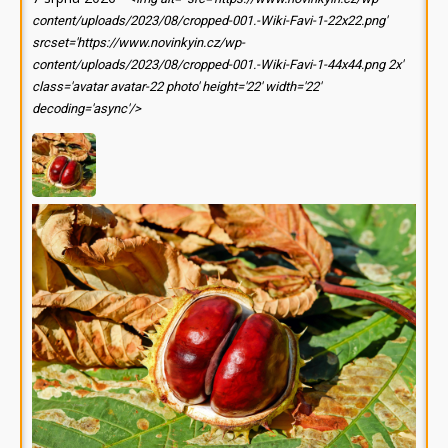
content/uploads/2023/08/cropped-001.-Wiki-Favi-1-22x22.png'
srcset='https://www.novinkyin.cz/wp-
content/uploads/2023/08/cropped-001.-Wiki-Favi-1-44x44.png 2x'
class='avatar avatar-22 photo' height='22' width='22'
decoding='async'/>