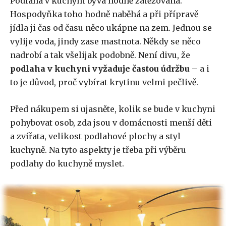
Podlaha v kuchyni bývá hodně zatěžovaná.
Hospodyňka toho hodně naběhá a při přípravě
jídla ji čas od času něco ukápne na zem. Jednou se
vylije voda, jindy zase mastnota. Někdy se něco
nadrobí a tak všelijak podobně. Není divu, že
podlaha v kuchyni vyžaduje častou údržbu
– a i
to je důvod, proč vybírat krytinu velmi pečlivě.
Před nákupem si ujasněte, kolik se bude v kuchyni
pohybovat osob, zda jsou v domácnosti menší děti
a zvířata, velikost podlahové plochy a styl
kuchyně. Na tyto aspekty je třeba při výběru
podlahy do kuchyně myslet.