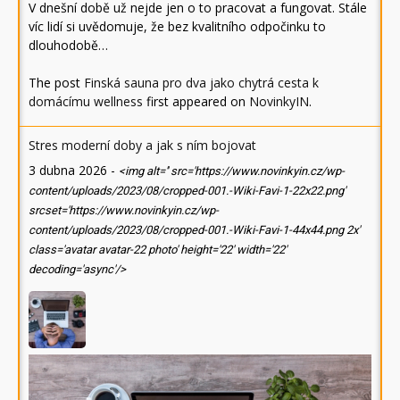
V dnešní době už nejde jen o to pracovat a fungovat. Stále
víc lidí si uvědomuje, že bez kvalitního odpočinku to
dlouhodobě…
The post
Finská sauna pro dva jako chytrá cesta k
domácímu wellness
first appeared on
NovinkyIN
.
Stres moderní doby a jak s ním bojovat
3 dubna 2026
-
<img alt='' src='https://www.novinkyin.cz/wp-
content/uploads/2023/08/cropped-001.-Wiki-Favi-1-22x22.png'
srcset='https://www.novinkyin.cz/wp-
content/uploads/2023/08/cropped-001.-Wiki-Favi-1-44x44.png 2x'
class='avatar avatar-22 photo' height='22' width='22'
decoding='async'/>