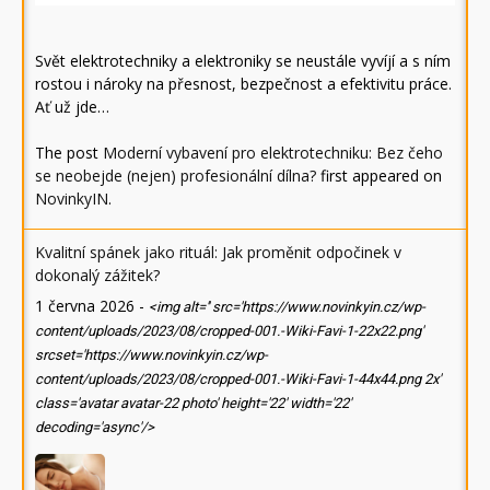
Svět elektrotechniky a elektroniky se neustále vyvíjí a s ním
rostou i nároky na přesnost, bezpečnost a efektivitu práce.
Ať už jde…
The post
Moderní vybavení pro elektrotechniku: Bez čeho
se neobejde (nejen) profesionální dílna?
first appeared on
NovinkyIN
.
Kvalitní spánek jako rituál: Jak proměnit odpočinek v
dokonalý zážitek?
1 června 2026
-
<img alt='' src='https://www.novinkyin.cz/wp-
content/uploads/2023/08/cropped-001.-Wiki-Favi-1-22x22.png'
srcset='https://www.novinkyin.cz/wp-
content/uploads/2023/08/cropped-001.-Wiki-Favi-1-44x44.png 2x'
class='avatar avatar-22 photo' height='22' width='22'
decoding='async'/>