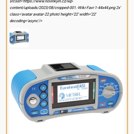
srcset='https://www.novinkyin.cz/wp-
content/uploads/2023/08/cropped-001.-Wiki-Favi-1-44x44.png 2x'
class='avatar avatar-22 photo' height='22' width='22'
decoding='async'/>