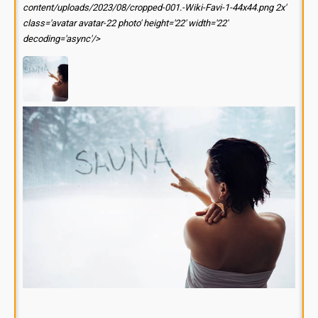
content/uploads/2023/08/cropped-001.-Wiki-Favi-1-44x44.png 2x'
class='avatar avatar-22 photo' height='22' width='22'
decoding='async'/>