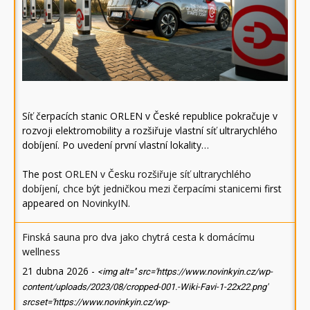
Síť čerpacích stanic ORLEN v České republice pokračuje v
rozvoji elektromobility a rozšiřuje vlastní síť ultrarychlého
dobíjení. Po uvedení první vlastní lokality…
The post
ORLEN v Česku rozšiřuje síť ultrarychlého
dobíjení, chce být jedničkou mezi čerpacími stanicemi
first
appeared on
NovinkyIN
.
Finská sauna pro dva jako chytrá cesta k domácímu
wellness
21 dubna 2026
-
<img alt='' src='https://www.novinkyin.cz/wp-
content/uploads/2023/08/cropped-001.-Wiki-Favi-1-22x22.png'
srcset='https://www.novinkyin.cz/wp-