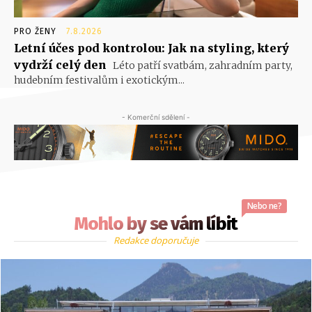
PRO ŽENY
7.8.2026
Letní účes pod kontrolou: Jak na styling, který
vydrží celý den
Léto patří svatbám, zahradním party,
hudebním festivalům i exotickým...
- Komerční sdělení -
Nebo ne?
Mohlo by se vám líbit
Redakce doporučuje