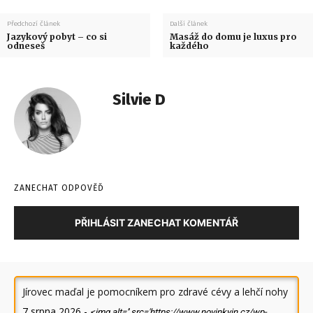
Předchozí článek
Další článek
Jazykový pobyt – co si
Masáž do domu je luxus pro
odneseš
každého
Silvie D
ZANECHAT ODPOVĚĎ
PŘIHLÁSIT ZANECHAT KOMENTÁŘ
Jírovec maďal je pomocníkem pro zdravé cévy a lehčí nohy
7 srpna 2026
-
<img alt='' src='https://www.novinkyin.cz/wp-