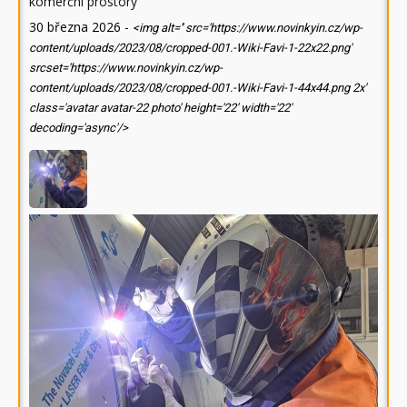
komerční prostory
30 března 2026
-
<img alt='' src='https://www.novinkyin.cz/wp-
content/uploads/2023/08/cropped-001.-Wiki-Favi-1-22x22.png'
srcset='https://www.novinkyin.cz/wp-
content/uploads/2023/08/cropped-001.-Wiki-Favi-1-44x44.png 2x'
class='avatar avatar-22 photo' height='22' width='22'
decoding='async'/>