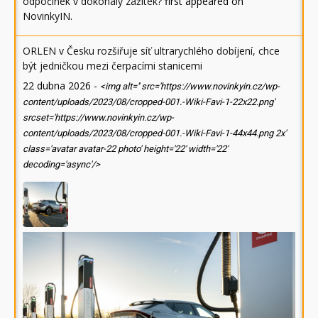
odpočinek v dokonalý zážitek?
first appeared on
NovinkyIN
.
ORLEN v Česku rozšiřuje síť ultrarychlého dobíjení, chce
být jedničkou mezi čerpacími stanicemi
22 dubna 2026
-
<img alt='' src='https://www.novinkyin.cz/wp-
content/uploads/2023/08/cropped-001.-Wiki-Favi-1-22x22.png'
srcset='https://www.novinkyin.cz/wp-
content/uploads/2023/08/cropped-001.-Wiki-Favi-1-44x44.png 2x'
class='avatar avatar-22 photo' height='22' width='22'
decoding='async'/>