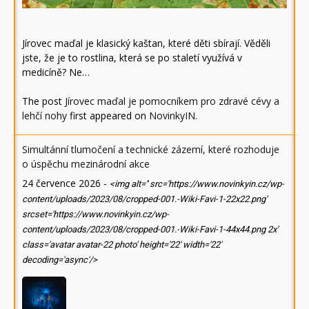
Jírovec maďal je klasický kaštan, které děti sbírají. Věděli
jste, že je to rostlina, která se po staletí využívá v
medicíně? Ne…
The post
Jírovec maďal je pomocníkem pro zdravé cévy a
lehčí nohy
first appeared on
NovinkyIN
.
Simultánní tlumočení a technické zázemí, které rozhoduje
o úspěchu mezinárodní akce
24 července 2026
-
<img alt='' src='https://www.novinkyin.cz/wp-
content/uploads/2023/08/cropped-001.-Wiki-Favi-1-22x22.png'
srcset='https://www.novinkyin.cz/wp-
content/uploads/2023/08/cropped-001.-Wiki-Favi-1-44x44.png 2x'
class='avatar avatar-22 photo' height='22' width='22'
decoding='async'/>