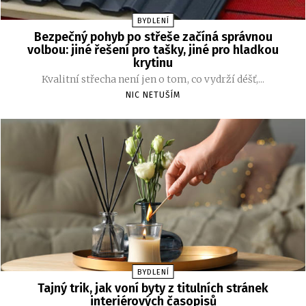
BYDLENÍ
Bezpečný pohyb po střeše začíná správnou
volbou: jiné řešení pro tašky, jiné pro hladkou
krytinu
Kvalitní střecha není jen o tom, co vydrží déšť,...
NIC NETUŠÍM
BYDLENÍ
Tajný trik, jak voní byty z titulních stránek
interiérových časopisů