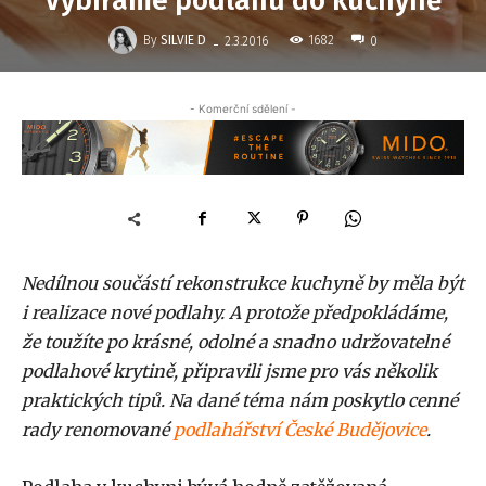
Vybíráme podlahu do kuchyně
-
By
SILVIE D
1682
2.3.2016
0
- Komerční sdělení -
Nedílnou součástí rekonstrukce kuchyně by měla být
i realizace nové podlahy. A protože předpokládáme,
že toužíte po krásné, odolné a snadno udržovatelné
podlahové krytině, připravili jsme pro vás několik
praktických tipů. Na dané téma nám poskytlo cenné
rady renomované
podlahářství České Budějovice
.