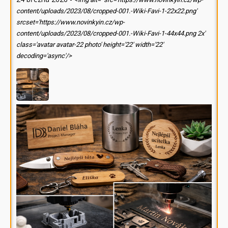
content/uploads/2023/08/cropped-001.-Wiki-Favi-1-22x22.png'
srcset='https://www.novinkyin.cz/wp-
content/uploads/2023/08/cropped-001.-Wiki-Favi-1-44x44.png 2x'
class='avatar avatar-22 photo' height='22' width='22'
decoding='async'/>