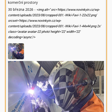
komerční prostory
30 března 2026
-
<img alt='' src='https://www.novinkyin.cz/wp-
content/uploads/2023/08/cropped-001.-Wiki-Favi-1-22x22.png'
srcset='https://www.novinkyin.cz/wp-
content/uploads/2023/08/cropped-001.-Wiki-Favi-1-44x44.png 2x'
class='avatar avatar-22 photo' height='22' width='22'
decoding='async'/>