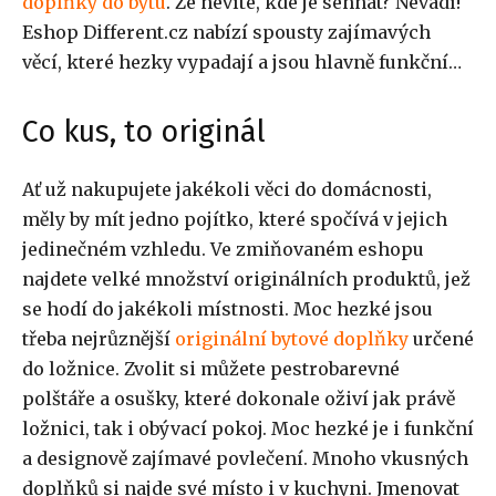
doplňky do bytu
. Že nevíte, kde je sehnat? Nevadí!
Eshop Different.cz nabízí spousty zajímavých
věcí, které hezky vypadají a jsou hlavně funkční…
Co kus, to originál
Ať už nakupujete jakékoli věci do domácnosti,
měly by mít jedno pojítko, které spočívá v jejich
jedinečném vzhledu. Ve zmiňovaném eshopu
najdete velké množství originálních produktů, jež
se hodí do jakékoli místnosti. Moc hezké jsou
třeba nejrůznější
originální bytové doplňky
určené
do ložnice. Zvolit si můžete pestrobarevné
polštáře a osušky, které dokonale oživí jak právě
ložnici, tak i obývací pokoj. Moc hezké je i funkční
a designově zajímavé povlečení. Mnoho vkusných
doplňků si najde své místo i v kuchyni. Jmenovat