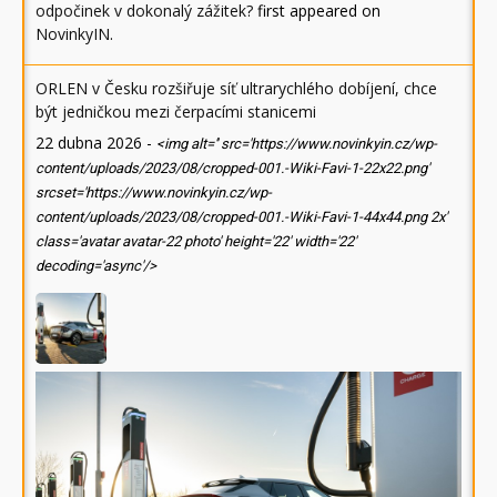
odpočinek v dokonalý zážitek?
first appeared on
NovinkyIN
.
ORLEN v Česku rozšiřuje síť ultrarychlého dobíjení, chce
být jedničkou mezi čerpacími stanicemi
22 dubna 2026
-
<img alt='' src='https://www.novinkyin.cz/wp-
content/uploads/2023/08/cropped-001.-Wiki-Favi-1-22x22.png'
srcset='https://www.novinkyin.cz/wp-
content/uploads/2023/08/cropped-001.-Wiki-Favi-1-44x44.png 2x'
class='avatar avatar-22 photo' height='22' width='22'
decoding='async'/>