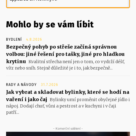
Mohlo by se vám líbit
BYDLENÍ
4.8.2026
Bezpečný pohyb po střeše začíná správnou
volbou: jiné řešení pro tašky, jiné pro hladkou
krytinu
Kvalitní střecha není jen o tom, co vydrží déšť,
vítr nebo sníh. Stejně důležité je i to, jak bezpečně...
RADY A NÁVODY
31.7.2026
Jak vybrat a skladovat bylinky, které se hodí na
vaření i jako čaj
Bylinky umí proměnit obyčejné jídlo i
nápoj. Dodají chuť, vůni a pestrost a v kuchyni i v čaji
patří...
- Komerční sdělení -