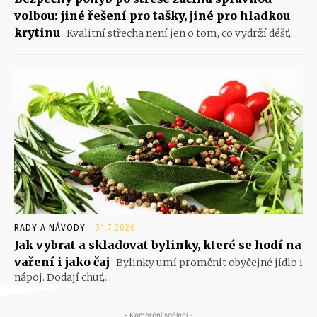
volbou: jiné řešení pro tašky, jiné pro hladkou
krytinu
Kvalitní střecha není jen o tom, co vydrží déšť,...
RADY A NÁVODY
31.7.2026
Jak vybrat a skladovat bylinky, které se hodí na
vaření i jako čaj
Bylinky umí proměnit obyčejné jídlo i
nápoj. Dodají chuť,...
- Komerční sdělení -