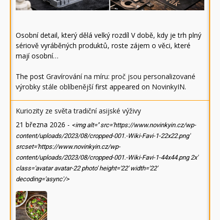
Osobní detail, který dělá velký rozdíl V době, kdy je trh plný
sériově vyráběných produktů, roste zájem o věci, které
mají osobní…
The post
Gravírování na míru: proč jsou personalizované
výrobky stále oblíbenější
first appeared on
NovinkyIN
.
Kuriozity ze světa tradiční asijské výživy
21 března 2026
-
<img alt='' src='https://www.novinkyin.cz/wp-
content/uploads/2023/08/cropped-001.-Wiki-Favi-1-22x22.png'
srcset='https://www.novinkyin.cz/wp-
content/uploads/2023/08/cropped-001.-Wiki-Favi-1-44x44.png 2x'
class='avatar avatar-22 photo' height='22' width='22'
decoding='async'/>