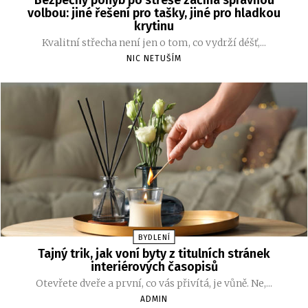
Bezpečný pohyb po střeše začíná správnou
volbou: jiné řešení pro tašky, jiné pro hladkou
krytinu
Kvalitní střecha není jen o tom, co vydrží déšť,...
NIC NETUŠÍM
BYDLENÍ
Tajný trik, jak voní byty z titulních stránek
interiérových časopisů
Otevřete dveře a první, co vás přivítá, je vůně. Ne,...
ADMIN