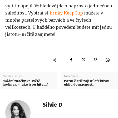
vylití nápojů. Vzhledově jde o naprosto jedinečnou
záležitost. Vybírat si
hrnky KeepCup
můžete v
mnoha pastelových barvách a ve čtyřech
velikostech. U každého povedení budete mít jednu
jistotu- určitě zaujmete!
Předchozí článek
Další článek
Módní značky ve světě
Parní čistič zajistí efektivní
hodinek – jaké jsou hitem?
úklid domácnosti
Silvie D