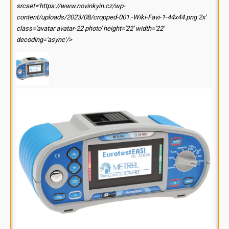
srcset='https://www.novinkyin.cz/wp-
content/uploads/2023/08/cropped-001.-Wiki-Favi-1-44x44.png 2x'
class='avatar avatar-22 photo' height='22' width='22'
decoding='async'/>