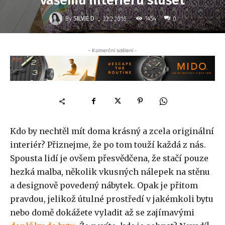
vašemu interiéru slušet
-
By
SILVIE D
1454
22.2.2016
0
- Komerční sdělení -
Kdo by nechtěl mít doma krásný a zcela originální
interiér? Přiznejme, že po tom touží každá z nás.
Spousta lidí je ovšem přesvědčena, že stačí pouze
hezká malba, několik vkusných nálepek na stěnu
a designově povedený nábytek. Opak je přitom
pravdou, jelikož útulné prostředí v jakémkoli bytu
nebo domě dokážete vyladit až se zajímavými