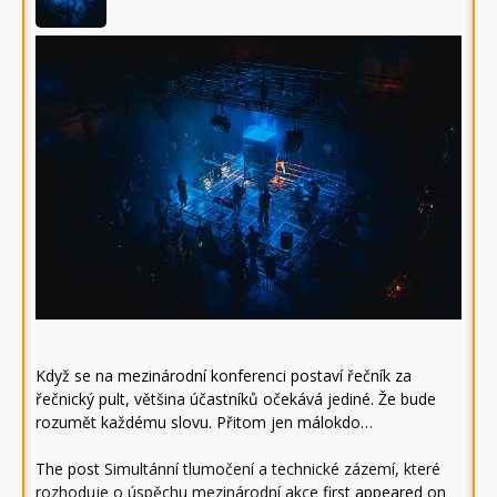
Když se na mezinárodní konferenci postaví řečník za
řečnický pult, většina účastníků očekává jediné. Že bude
rozumět každému slovu. Přitom jen málokdo…
The post
Simultánní tlumočení a technické zázemí, které
rozhoduje o úspěchu mezinárodní akce
first appeared on