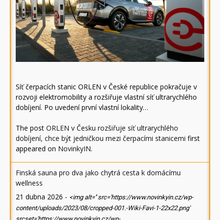
Síť čerpacích stanic ORLEN v České republice pokračuje v
rozvoji elektromobility a rozšiřuje vlastní síť ultrarychlého
dobíjení. Po uvedení první vlastní lokality…
The post
ORLEN v Česku rozšiřuje síť ultrarychlého
dobíjení, chce být jedničkou mezi čerpacími stanicemi
first
appeared on
NovinkyIN
.
Finská sauna pro dva jako chytrá cesta k domácímu
wellness
21 dubna 2026
-
<img alt='' src='https://www.novinkyin.cz/wp-
content/uploads/2023/08/cropped-001.-Wiki-Favi-1-22x22.png'
srcset='https://www.novinkyin.cz/wp-