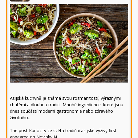
Asijská kuchyně je známá svou rozmanitostí, výraznými
chutěmi a dlouhou tradicí. Mnohé ingredience, které jsou
dnes součástí moderní gastronomie nebo zdravého
životního…
The post
Kuriozity ze světa tradiční asijské výživy
first
appeared on
NovinkyIN
.