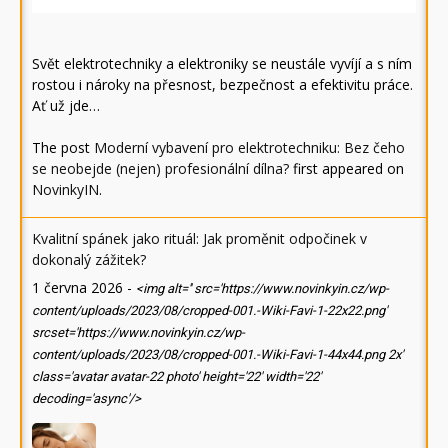
Svět elektrotechniky a elektroniky se neustále vyvíjí a s ním
rostou i nároky na přesnost, bezpečnost a efektivitu práce.
Ať už jde…
The post
Moderní vybavení pro elektrotechniku: Bez čeho
se neobejde (nejen) profesionální dílna?
first appeared on
NovinkyIN
.
Kvalitní spánek jako rituál: Jak proměnit odpočinek v
dokonalý zážitek?
1 června 2026
-
<img alt='' src='https://www.novinkyin.cz/wp-
content/uploads/2023/08/cropped-001.-Wiki-Favi-1-22x22.png'
srcset='https://www.novinkyin.cz/wp-
content/uploads/2023/08/cropped-001.-Wiki-Favi-1-44x44.png 2x'
class='avatar avatar-22 photo' height='22' width='22'
decoding='async'/>