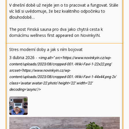
V dnešní době už nejde jen o to pracovat a fungovat. Stále
víc lidí si uvědomuje, že bez kvalitního odpočinku to
dlouhodobě…
The post
Finská sauna pro dva jako chytrá cesta k
domácímu wellness
first appeared on
NovinkyIN
.
Stres moderní doby a jak s ním bojovat
3 dubna 2026
-
<img alt='' src='https://www.novinkyin.cz/wp-
content/uploads/2023/08/cropped-001.-Wiki-Favi-1-22x22.png'
srcset='https://www.novinkyin.cz/wp-
content/uploads/2023/08/cropped-001.-Wiki-Favi-1-44x44.png 2x'
class='avatar avatar-22 photo' height='22' width='22'
decoding='async'/>