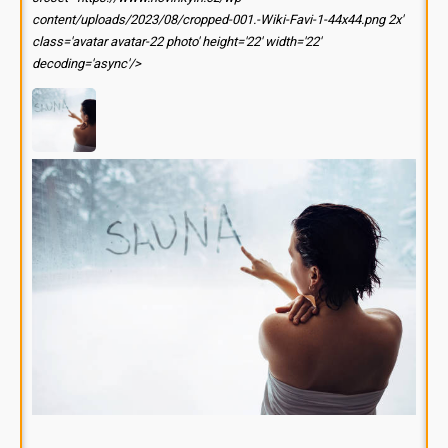
content/uploads/2023/08/cropped-001.-Wiki-Favi-1-44x44.png 2x'
class='avatar avatar-22 photo' height='22' width='22'
decoding='async'/>