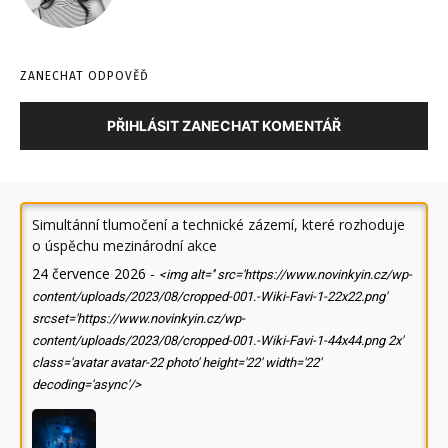
ZANECHAT ODPOVĚĎ
PŘIHLÁSIT ZANECHAT KOMENTÁŘ
Simultánní tlumočení a technické zázemí, které rozhoduje
o úspěchu mezinárodní akce
24 července 2026
-
<img alt='' src='https://www.novinkyin.cz/wp-
content/uploads/2023/08/cropped-001.-Wiki-Favi-1-22x22.png'
srcset='https://www.novinkyin.cz/wp-
content/uploads/2023/08/cropped-001.-Wiki-Favi-1-44x44.png 2x'
class='avatar avatar-22 photo' height='22' width='22'
decoding='async'/>