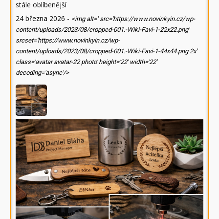
stále oblíbenější
24 března 2026
-
<img alt='' src='https://www.novinkyin.cz/wp-
content/uploads/2023/08/cropped-001.-Wiki-Favi-1-22x22.png'
srcset='https://www.novinkyin.cz/wp-
content/uploads/2023/08/cropped-001.-Wiki-Favi-1-44x44.png 2x'
class='avatar avatar-22 photo' height='22' width='22'
decoding='async'/>