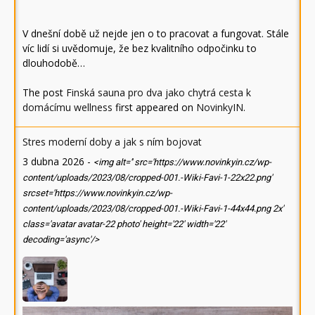
V dnešní době už nejde jen o to pracovat a fungovat. Stále
víc lidí si uvědomuje, že bez kvalitního odpočinku to
dlouhodobě…
The post
Finská sauna pro dva jako chytrá cesta k
domácímu wellness
first appeared on
NovinkyIN
.
Stres moderní doby a jak s ním bojovat
3 dubna 2026
-
<img alt='' src='https://www.novinkyin.cz/wp-
content/uploads/2023/08/cropped-001.-Wiki-Favi-1-22x22.png'
srcset='https://www.novinkyin.cz/wp-
content/uploads/2023/08/cropped-001.-Wiki-Favi-1-44x44.png 2x'
class='avatar avatar-22 photo' height='22' width='22'
decoding='async'/>