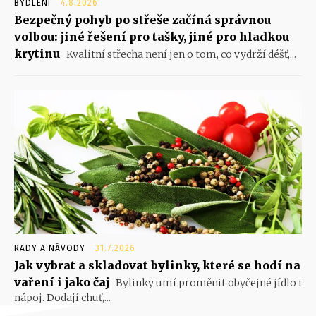
BYDLENÍ
4.8.2026
Bezpečný pohyb po střeše začíná správnou
volbou: jiné řešení pro tašky, jiné pro hladkou
krytinu
Kvalitní střecha není jen o tom, co vydrží déšť,...
RADY A NÁVODY
31.7.2026
Jak vybrat a skladovat bylinky, které se hodí na
vaření i jako čaj
Bylinky umí proměnit obyčejné jídlo i
nápoj. Dodají chuť,...