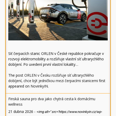
Síť čerpacích stanic ORLEN v České republice pokračuje v
rozvoji elektromobility a rozšiřuje vlastní síť ultrarychlého
dobíjení. Po uvedení první vlastní lokality…
The post
ORLEN v Česku rozšiřuje síť ultrarychlého
dobíjení, chce být jedničkou mezi čerpacími stanicemi
first
appeared on
NovinkyIN
.
Finská sauna pro dva jako chytrá cesta k domácímu
wellness
21 dubna 2026
-
<img alt='' src='https://www.novinkyin.cz/wp-