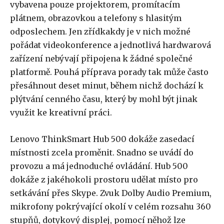
vybavena pouze projektorem, promítacím
plátnem, obrazovkou a telefony s hlasitým
odposlechem. Jen zřídkakdy je v nich možné
pořádat videokonference a jednotlivá hardwarová
zařízení nebývají připojena k žádné společné
platformě. Pouhá příprava porady tak může často
přesáhnout deset minut, během nichž dochází k
plýtvání cenného času, který by mohl být jinak
využit ke kreativní práci.
Lenovo ThinkSmart Hub 500 dokáže zasedací
místnosti zcela proměnit. Snadno se uvádí
do
provozu a má jednoduché ovládání. Hub 500
dokáže z jakéhokoli prostoru udělat místo
pro
setkávání přes Skype. Zvuk Dolby Audio Premium,
mikrofony pokrývající okolí v celém rozsahu 360
stupňů, dotykový displej, pomocí něhož lze