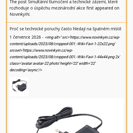
The post
Simultánní tlumočení a technické zázemí, které
rozhoduje o úspěchu mezinárodní akce
first appeared on
NovinkyIN
.
Proč se technické poruchy často hledají na špatném místě
1 července 2026
-
<img alt='' src='https://www.novinkyin.cz/wp-
content/uploads/2023/08/cropped-001.-Wiki-Favi-1-22x22.png'
srcset='https://www.novinkyin.cz/wp-
content/uploads/2023/08/cropped-001.-Wiki-Favi-1-44x44.png 2x'
class='avatar avatar-22 photo' height='22' width='22'
decoding='async'/>