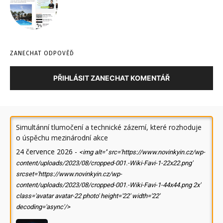
ZANECHAT ODPOVĚĎ
PŘIHLÁSIT ZANECHAT KOMENTÁŘ
Simultánní tlumočení a technické zázemí, které rozhoduje
o úspěchu mezinárodní akce
24 července 2026
-
<img alt='' src='https://www.novinkyin.cz/wp-
content/uploads/2023/08/cropped-001.-Wiki-Favi-1-22x22.png'
srcset='https://www.novinkyin.cz/wp-
content/uploads/2023/08/cropped-001.-Wiki-Favi-1-44x44.png 2x'
class='avatar avatar-22 photo' height='22' width='22'
decoding='async'/>