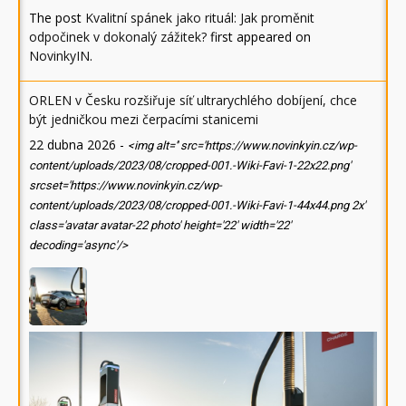
The post
Kvalitní spánek jako rituál: Jak proměnit
odpočinek v dokonalý zážitek?
first appeared on
NovinkyIN
.
ORLEN v Česku rozšiřuje síť ultrarychlého dobíjení, chce
být jedničkou mezi čerpacími stanicemi
22 dubna 2026
-
<img alt='' src='https://www.novinkyin.cz/wp-
content/uploads/2023/08/cropped-001.-Wiki-Favi-1-22x22.png'
srcset='https://www.novinkyin.cz/wp-
content/uploads/2023/08/cropped-001.-Wiki-Favi-1-44x44.png 2x'
class='avatar avatar-22 photo' height='22' width='22'
decoding='async'/>