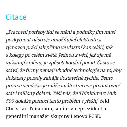
Citace
„
Pracovní potřeby lidí se mění a podniky jim musí
poskytnout nástroje umožňující efektivitu a
týmovou práci jak přímo ve vlastní kanceláři, tak
s kolegy po celém světě. Jednou z věcí, jež zjevně
vyžadují změnu, je způsob konání porad. Často se
stává, že firmy nemají vhodné technologie na to, aby
dokázaly porady zahájit dostatečně rychle. Tento
promarněný čas je může kvůli ztracené produktivitě
stát i miliony dolarů. Těší nás, že ThinkSmart Hub
500 dokáže pomoci tento problém vyřešit
,“ řekl
Christian Teismann, senior viceprezident a
generální manažer skupiny Lenovo PCSD.