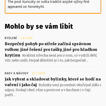
The post
Kuriozity ze světa tradiční asijské výživy
first
appeared on
NovinkyIN
.
Mohlo by se vám líbit
BYDLENÍ
4.8.2026
Bezpečný pohyb po střeše začíná správnou
volbou: jiné řešení pro tašky, jiné pro hladkou
krytinu
Kvalitní střecha není jen o tom, co vydrží déšť,
vítr nebo sníh. Stejně důležité je i to, jak bezpečně...
RADY A NÁVODY
31.7.2026
Jak vybrat a skladovat bylinky, které se hodí na
vaření i jako čaj
Bylinky umí proměnit obyčejné jídlo i
nápoj. Dodají chuť, vůni a pestrost a v kuchyni i v čaji
patří...