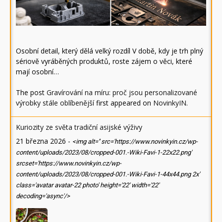
Osobní detail, který dělá velký rozdíl V době, kdy je trh plný
sériově vyráběných produktů, roste zájem o věci, které
mají osobní…
The post
Gravírování na míru: proč jsou personalizované
výrobky stále oblíbenější
first appeared on
NovinkyIN
.
Kuriozity ze světa tradiční asijské výživy
21 března 2026
-
<img alt='' src='https://www.novinkyin.cz/wp-
content/uploads/2023/08/cropped-001.-Wiki-Favi-1-22x22.png'
srcset='https://www.novinkyin.cz/wp-
content/uploads/2023/08/cropped-001.-Wiki-Favi-1-44x44.png 2x'
class='avatar avatar-22 photo' height='22' width='22'
decoding='async'/>