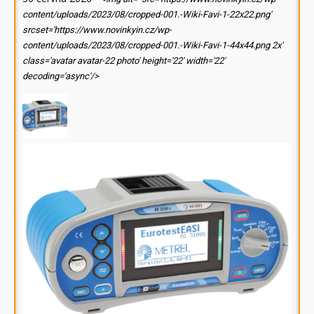
content/uploads/2023/08/cropped-001.-Wiki-Favi-1-22x22.png'
srcset='https://www.novinkyin.cz/wp-
content/uploads/2023/08/cropped-001.-Wiki-Favi-1-44x44.png 2x'
class='avatar avatar-22 photo' height='22' width='22'
decoding='async'/>