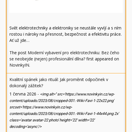
Svět elektrotechniky a elektroniky se neustále vyvíjí a s ním
rostou i nároky na přesnost, bezpečnost a efektivitu práce.
Ať už jde…
The post
Moderní vybavení pro elektrotechniku: Bez čeho
se neobejde (nejen) profesionální dílna?
first appeared on
NovinkyIN
.
Kvalitní spánek jako rituál: Jak proměnit odpočinek v
dokonalý zážitek?
1 června 2026
-
<img alt='' src='https://www.novinkyin.cz/wp-
content/uploads/2023/08/cropped-001.-Wiki-Favi-1-22x22.png'
srcset='https://www.novinkyin.cz/wp-
content/uploads/2023/08/cropped-001.-Wiki-Favi-1-44x44.png 2x'
class='avatar avatar-22 photo' height='22' width='22'
decoding='async'/>