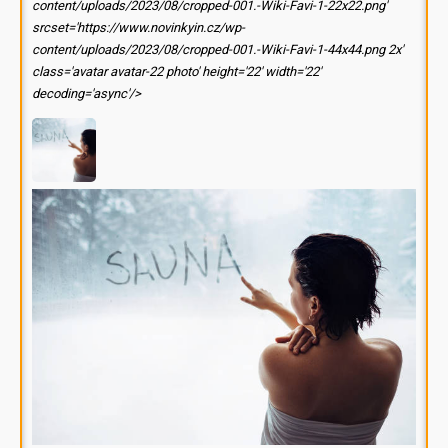
content/uploads/2023/08/cropped-001.-Wiki-Favi-1-22x22.png'
srcset='https://www.novinkyin.cz/wp-
content/uploads/2023/08/cropped-001.-Wiki-Favi-1-44x44.png 2x'
class='avatar avatar-22 photo' height='22' width='22'
decoding='async'/>