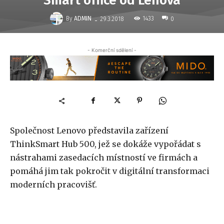
Smart office od Lenova
-
By
ADMIN
1433
29.3.2018
0
- Komerční sdělení -
Společnost Lenovo představila zařízení
ThinkSmart Hub 500, jež se dokáže vypořádat s
nástrahami zasedacích místností ve firmách a
pomáhá jim tak pokročit
v digitální transformaci
moderních pracovišť.