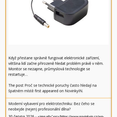
Když přestane správně fungovat elektronické zařízení,
většina lidí začne přirozeně hledat problém právě v něm.
Monitor se nezapne, průmyslová technologie se
restartuje…
The post
Proč se technické poruchy často hledají na
špatném místě
first appeared on
NovinkyIN
.
Moderní vybavení pro elektrotechniku: Bez čeho se
neobejde (nejen) profesionální dílna?
30 června 2026
-
<img alt='' src='https://www.novinkyin.cz/wp-