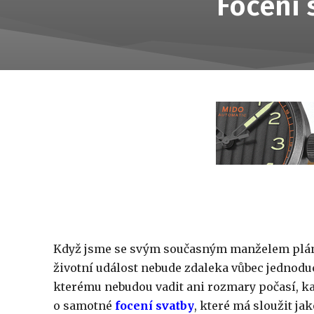
Focení 
Když jsme se svým současným manželem plánov
životní událost nebude zdaleka vůbec jednoduc
kterému nebudou vadit ani rozmary počasí, kam
o samotné
focení svatby
, které má sloužit ja