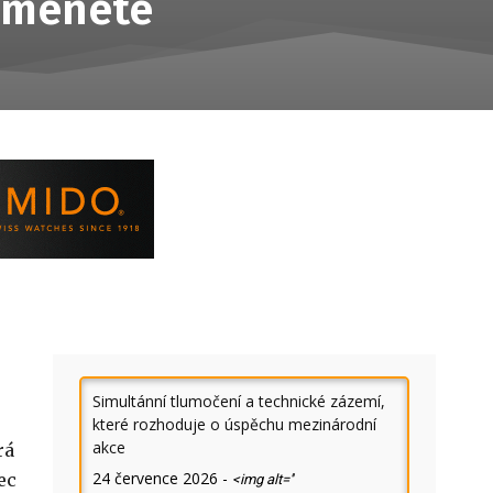
pomenete
Simultánní tlumočení a technické zázemí,
které rozhoduje o úspěchu mezinárodní
akce
rá
24 července 2026
-
ec
<img alt=''