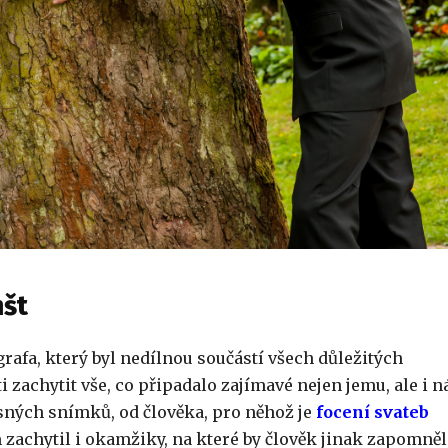
mšt
rafa, který byl nedílnou součástí všech důležitých
i zachytit vše, co připadalo zajímavé nejen jemu, ale i 
sných snímků, od člověka, pro něhož je
focení svateb
zachytil i okamžiky, na které by člověk jinak zapomněl,