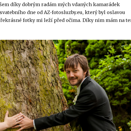
ovšem díky dobrým radám mých vdaných kamarádek
vatebního dne od AZ-fotosluzby.eu, který byl oslavou
k překrásné fotky mi leží před očima. Díky nim mám na te