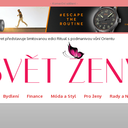
- Komerční sdělení -
elvet představuje limitovanou edici Ritual s podmanivou vůní Orientu
Bydlení
Finance
Móda a Styl
Pro ženy
Rady a 