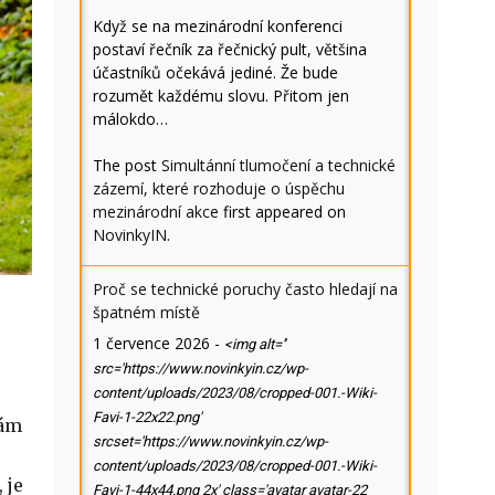
Když se na mezinárodní konferenci
postaví řečník za řečnický pult, většina
účastníků očekává jediné. Že bude
rozumět každému slovu. Přitom jen
málokdo…
The post
Simultánní tlumočení a technické
zázemí, které rozhoduje o úspěchu
mezinárodní akce
first appeared on
NovinkyIN
.
Proč se technické poruchy často hledají na
špatném místě
1 července 2026
-
<img alt=''
src='https://www.novinkyin.cz/wp-
content/uploads/2023/08/cropped-001.-Wiki-
Favi-1-22x22.png'
nám
srcset='https://www.novinkyin.cz/wp-
content/uploads/2023/08/cropped-001.-Wiki-
 je
Favi-1-44x44.png 2x' class='avatar avatar-22