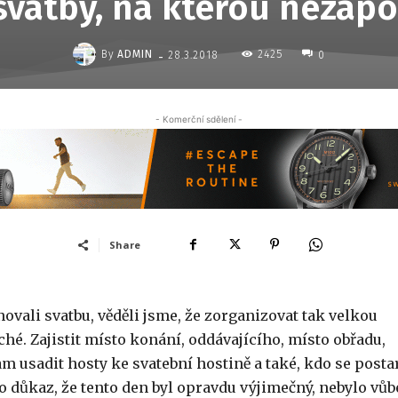
svatby, na kterou neza
-
By
ADMIN
2425
28.3.2018
0
- Komerční sdělení -
Share
ali svatbu, věděli jsme, že zorganizovat tak velkou
hé. Zajistit místo konání, oddávajícího, místo obřadu,
 usadit hosty ke svatební hostině a také, kdo se posta
ko důkaz, že tento den byl opravdu výjimečný, nebylo vůb