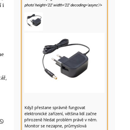
 i
photo' height='22' width='22' decoding='async'/>
me
ář,
Když přestane správně fungovat
elektronické zařízení, většina lidí začne
přirozeně hledat problém právě v něm.
Monitor se nezapne, průmyslová