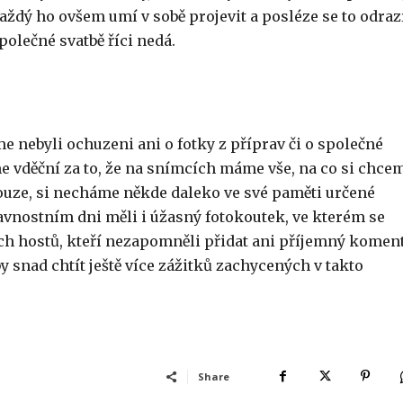
ždý ho ovšem umí v sobě projevit a posléze se to odrazí
polečné svatbě říci nedá.
e nebyli ochuzeni ani o fotky z příprav či o společné
me vděční za to, že na snímcích máme vše, na co si chce
nouze, si necháme někde daleko ve své paměti určené
vnostním dni měli i úžasný fotokoutek, ve kterém se
ch hostů, kteří nezapomněli přidat ani příjemný koment
 snad chtít ještě více zážitků zachycených v takto
Share