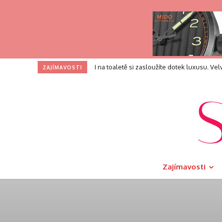
I na toaletě si zasloužíte dotek luxusu. V
ZAJÍMAVOSTI
Zajímavosti