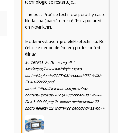
technologie se restartuje…
The post
Proč se technické poruchy často
hledají na špatném místě
first appeared
on
NovinkyIN
.
Moderní vybavení pro elektrotechniku: Bez
čeho se neobejde (nejen) profesionální
dílna?
30 června 2026
-
<img alt=''
src='https://www.novinkyin.cz/wp-
content/uploads/2023/08/cropped-001.-Wiki-
Favi-1-22x22.png'
srcset='https://www.novinkyin.cz/wp-
content/uploads/2023/08/cropped-001.-Wiki-
Favi-1-44x44.png 2x' class='avatar avatar-22
photo' height='22' width='22' decoding='async'/>