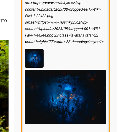
src='https://www.novinkyin.cz/wp-
content/uploads/2023/08/cropped-001.-Wiki-
Favi-1-22x22.png'
nto
srcset='https://www.novinkyin.cz/wp-
content/uploads/2023/08/cropped-001.-Wiki-
Favi-1-44x44.png 2x' class='avatar avatar-22
photo' height='22' width='22' decoding='async'/>