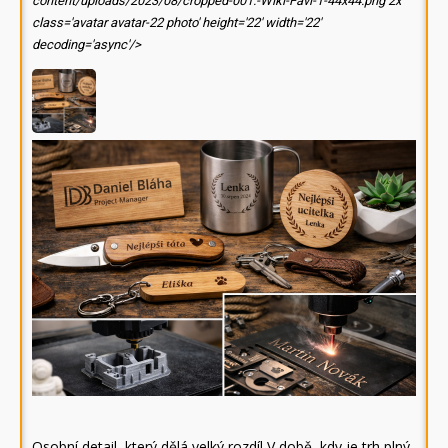
content/uploads/2023/08/cropped-001.-Wiki-Favi-1-44x44.png 2x'
class='avatar avatar-22 photo' height='22' width='22'
decoding='async'/>
Osobní detail, který dělá velký rozdíl V době, kdy je trh plný