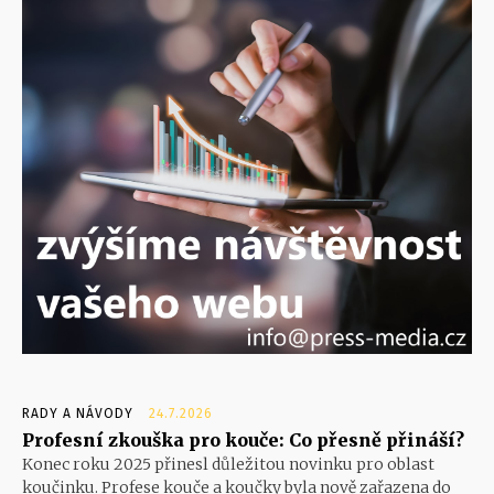
RADY A NÁVODY
24.7.2026
Profesní zkouška pro kouče: Co přesně přináší?
Konec roku 2025 přinesl důležitou novinku pro oblast
koučinku. Profese kouče a koučky byla nově zařazena do