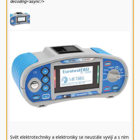
decoding='async'/>
Svět elektrotechniky a elektroniky se neustále vyvíjí a s ním