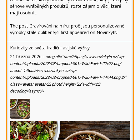
sériově vyráběných produktů, roste zájem o věci, které
mají osobní…
The post
Gravírování na míru: proč jsou personalizované
výrobky stále oblíbenější
first appeared on
NovinkyIN
.
Kuriozity ze světa tradiční asijské výživy
21 března 2026
-
<img alt='' src='https://www.novinkyin.cz/wp-
content/uploads/2023/08/cropped-001.-Wiki-Favi-1-22x22.png'
srcset='https://www.novinkyin.cz/wp-
content/uploads/2023/08/cropped-001.-Wiki-Favi-1-44x44.png 2x'
class='avatar avatar-22 photo' height='22' width='22'
decoding='async'/>