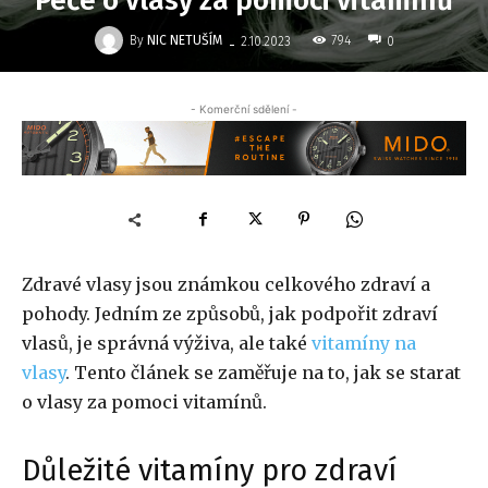
Péče o vlasy za pomoci vitamínů
-
By
NIC NETUŠÍM
794
2.10.2023
0
- Komerční sdělení -
Zdravé vlasy jsou známkou celkového zdraví a
pohody. Jedním ze způsobů, jak podpořit zdraví
vlasů, je správná výživa, ale také
vitamíny na
vlasy
. Tento článek se zaměřuje na to, jak se starat
o vlasy za pomoci vitamínů.
Důležité vitamíny pro zdraví