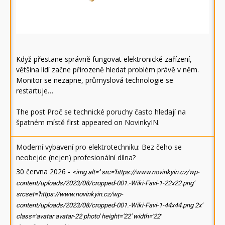
Když přestane správně fungovat elektronické zařízení,
většina lidí začne přirozeně hledat problém právě v něm.
Monitor se nezapne, průmyslová technologie se
restartuje…
The post
Proč se technické poruchy často hledají na
špatném místě
first appeared on
NovinkyIN
.
Moderní vybavení pro elektrotechniku: Bez čeho se
neobejde (nejen) profesionální dílna?
30 června 2026
-
<img alt='' src='https://www.novinkyin.cz/wp-
content/uploads/2023/08/cropped-001.-Wiki-Favi-1-22x22.png'
srcset='https://www.novinkyin.cz/wp-
content/uploads/2023/08/cropped-001.-Wiki-Favi-1-44x44.png 2x'
class='avatar avatar-22 photo' height='22' width='22'