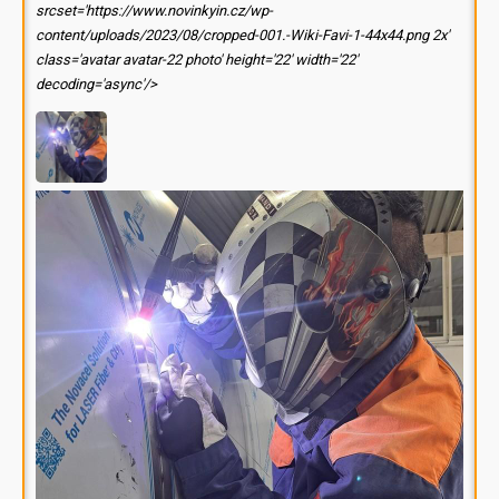
srcset='https://www.novinkyin.cz/wp-
content/uploads/2023/08/cropped-001.-Wiki-Favi-1-44x44.png 2x'
class='avatar avatar-22 photo' height='22' width='22'
decoding='async'/>