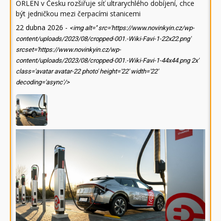
ORLEN v Česku rozšiřuje síť ultrarychlého dobíjení, chce
být jedničkou mezi čerpacími stanicemi
22 dubna 2026
-
<img alt='' src='https://www.novinkyin.cz/wp-
content/uploads/2023/08/cropped-001.-Wiki-Favi-1-22x22.png'
srcset='https://www.novinkyin.cz/wp-
content/uploads/2023/08/cropped-001.-Wiki-Favi-1-44x44.png 2x'
class='avatar avatar-22 photo' height='22' width='22'
decoding='async'/>