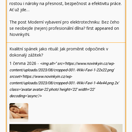
rostou i nároky na přesnost, bezpečnost a efektivitu práce.
Ať už jde…
The post
Moderní vybavení pro elektrotechniku: Bez čeho
se neobejde (nejen) profesionální dílna?
first appeared on
NovinkyIN
.
Kvalitní spánek jako rituál: Jak proměnit odpočinek v
dokonalý zážitek?
1 června 2026
-
<img alt='' src='https://www.novinkyin.cz/wp-
content/uploads/2023/08/cropped-001.-Wiki-Favi-1-22x22.png'
srcset='https://www.novinkyin.cz/wp-
content/uploads/2023/08/cropped-001.-Wiki-Favi-1-44x44.png 2x'
class='avatar avatar-22 photo' height='22' width='22'
decoding='async'/>