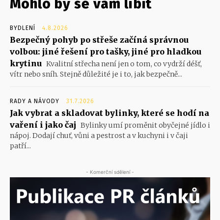
Mohlo by se vám líbit
BYDLENÍ
4.8.2026
Bezpečný pohyb po střeše začíná správnou
volbou: jiné řešení pro tašky, jiné pro hladkou
krytinu
Kvalitní střecha není jen o tom, co vydrží déšť,
vítr nebo sníh. Stejně důležité je i to, jak bezpečně...
RADY A NÁVODY
31.7.2026
Jak vybrat a skladovat bylinky, které se hodí na
vaření i jako čaj
Bylinky umí proměnit obyčejné jídlo i
nápoj. Dodají chuť, vůni a pestrost a v kuchyni i v čaji
patří...
- Komerční sdělení -