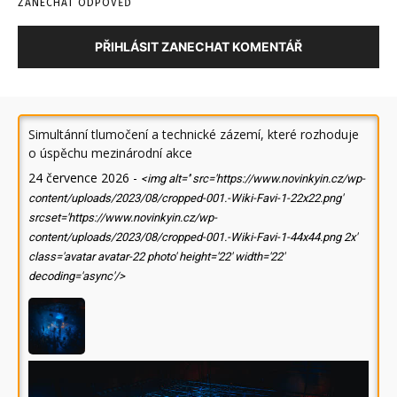
ZANECHAT ODPOVĚĎ
PŘIHLÁSIT ZANECHAT KOMENTÁŘ
Simultánní tlumočení a technické zázemí, které rozhoduje
o úspěchu mezinárodní akce
24 července 2026
-
<img alt='' src='https://www.novinkyin.cz/wp-
content/uploads/2023/08/cropped-001.-Wiki-Favi-1-22x22.png'
srcset='https://www.novinkyin.cz/wp-
content/uploads/2023/08/cropped-001.-Wiki-Favi-1-44x44.png 2x'
class='avatar avatar-22 photo' height='22' width='22'
decoding='async'/>