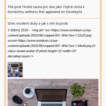
The post
Finská sauna pro dva jako chytrá cesta k
domácímu wellness
first appeared on
NovinkyIN
.
Stres moderní doby a jak s ním bojovat
3 dubna 2026
-
<img alt='' src='https://www.novinkyin.cz/wp-
content/uploads/2023/08/cropped-001.-Wiki-Favi-1-22x22.png'
srcset='https://www.novinkyin.cz/wp-
content/uploads/2023/08/cropped-001.-Wiki-Favi-1-44x44.png 2x'
class='avatar avatar-22 photo' height='22' width='22'
decoding='async'/>