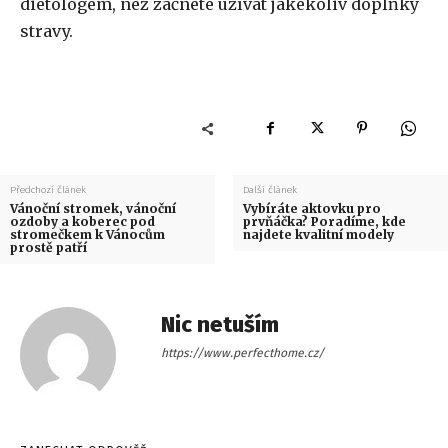
dietologem, než začnete užívat jakékoliv doplňky
stravy.
Předchozí článek
Další článek
Vánoční stromek, vánoční
Vybíráte aktovku pro
ozdoby a koberec pod
prvňáčka? Poradíme, kde
stromečkem k Vánocům
najdete kvalitní modely
prostě patří
Nic netuším
https://www.perfecthome.cz/