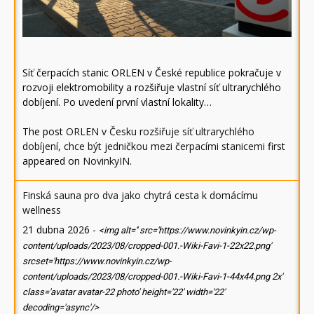
Síť čerpacích stanic ORLEN v České republice pokračuje v
rozvoji elektromobility a rozšiřuje vlastní síť ultrarychlého
dobíjení. Po uvedení první vlastní lokality…
The post
ORLEN v Česku rozšiřuje síť ultrarychlého
dobíjení, chce být jedničkou mezi čerpacími stanicemi
first
appeared on
NovinkyIN
.
Finská sauna pro dva jako chytrá cesta k domácímu
wellness
21 dubna 2026
-
<img alt='' src='https://www.novinkyin.cz/wp-
content/uploads/2023/08/cropped-001.-Wiki-Favi-1-22x22.png'
srcset='https://www.novinkyin.cz/wp-
content/uploads/2023/08/cropped-001.-Wiki-Favi-1-44x44.png 2x'
class='avatar avatar-22 photo' height='22' width='22'
decoding='async'/>