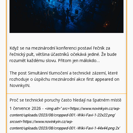
Když se na mezinárodní konferenci postaví řečník za
řečnický pult, většina účastníků očekává jediné. Že bude
rozumět každému slovu. Přitom jen málokdo…
The post
Simultánní tlumočení a technické zázemí, které
rozhoduje o úspěchu mezinárodní akce
first appeared on
NovinkyIN
.
Proč se technické poruchy často hledají na špatném místě
1 července 2026
-
<img alt='' src='https://www.novinkyin.cz/wp-
content/uploads/2023/08/cropped-001.-Wiki-Favi-1-22x22.png'
srcset='https://www.novinkyin.cz/wp-
content/uploads/2023/08/cropped-001.-Wiki-Favi-1-44x44.png 2x'