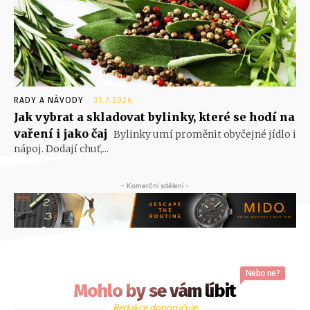
RADY A NÁVODY
31.7.2026
Jak vybrat a skladovat bylinky, které se hodí na
vaření i jako čaj
Bylinky umí proměnit obyčejné jídlo i
nápoj. Dodají chuť,...
- Komerční sdělení -
Nebo ne?
Mohlo by se vám líbit
Redakce doporučuje