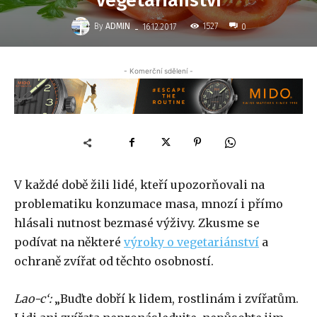
vegetariánství
-
By
ADMIN
1527
16.12.2017
0
- Komerční sdělení -
V každé době žili lidé, kteří upozorňovali na
problematiku konzumace masa, mnozí i přímo
hlásali nutnost bezmasé výživy. Zkusme se
podívat na některé
výroky o vegetariánství
a
ochraně zvířat od těchto osobností.
Lao-c‘:
„Buďte dobří k lidem, rostlinám i zvířatům.