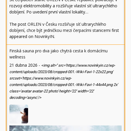
rozvoji elektromobility a rozšiřuje vlastní síť ultrarychlého
dobíjení. Po uvedení první vlastní lokality…
The post
ORLEN v Česku rozšiřuje síť ultrarychlého
dobíjení, chce být jedničkou mezi čerpacími stanicemi
first
appeared on
NovinkyIN
.
Finská sauna pro dva jako chytrá cesta k domácímu
wellness
21 dubna 2026
-
<img alt='' src='https://www.novinkyin.cz/wp-
content/uploads/2023/08/cropped-001.-Wiki-Favi-1-22x22.png'
srcset='https://www.novinkyin.cz/wp-
content/uploads/2023/08/cropped-001.-Wiki-Favi-1-44x44.png 2x'
class='avatar avatar-22 photo' height='22' width='22'
decoding='async'/>