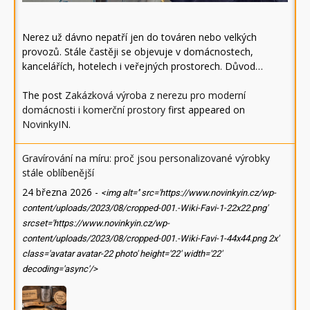
Nerez už dávno nepatří jen do továren nebo velkých
provozů. Stále častěji se objevuje v domácnostech,
kancelářích, hotelech i veřejných prostorech. Důvod…
The post
Zakázková výroba z nerezu pro moderní
domácnosti i komerční prostory
first appeared on
NovinkyIN
.
Gravírování na míru: proč jsou personalizované výrobky
stále oblíbenější
24 března 2026
-
<img alt='' src='https://www.novinkyin.cz/wp-
content/uploads/2023/08/cropped-001.-Wiki-Favi-1-22x22.png'
srcset='https://www.novinkyin.cz/wp-
content/uploads/2023/08/cropped-001.-Wiki-Favi-1-44x44.png 2x'
class='avatar avatar-22 photo' height='22' width='22'
decoding='async'/>