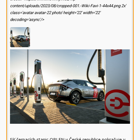
content/uploads/2023/08/cropped-001.-Wiki-Favi-1-44x44.png 2x'
class='avatar avatar-22 photo' height='22' width='22'
decoding='async'/>
Síť čerpacích stanic ORLEN v České republice pokračuje v