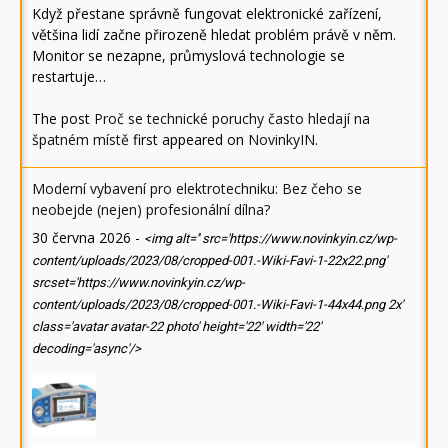
Když přestane správně fungovat elektronické zařízení,
většina lidí začne přirozeně hledat problém právě v něm.
Monitor se nezapne, průmyslová technologie se
restartuje…
The post
Proč se technické poruchy často hledají na
špatném místě
first appeared on
NovinkyIN
.
Moderní vybavení pro elektrotechniku: Bez čeho se
neobejde (nejen) profesionální dílna?
30 června 2026
-
<img alt='' src='https://www.novinkyin.cz/wp-
content/uploads/2023/08/cropped-001.-Wiki-Favi-1-22x22.png'
srcset='https://www.novinkyin.cz/wp-
content/uploads/2023/08/cropped-001.-Wiki-Favi-1-44x44.png 2x'
class='avatar avatar-22 photo' height='22' width='22'
decoding='async'/>