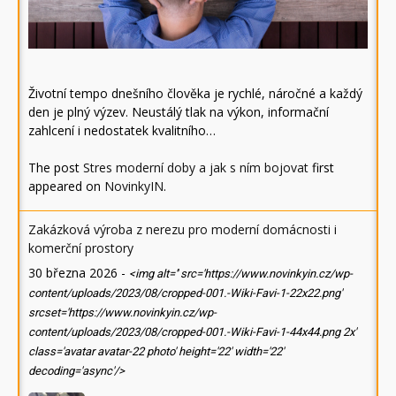
Životní tempo dnešního člověka je rychlé, náročné a každý
den je plný výzev. Neustálý tlak na výkon, informační
zahlcení i nedostatek kvalitního…
The post
Stres moderní doby a jak s ním bojovat
first
appeared on
NovinkyIN
.
Zakázková výroba z nerezu pro moderní domácnosti i
komerční prostory
30 března 2026
-
<img alt='' src='https://www.novinkyin.cz/wp-
content/uploads/2023/08/cropped-001.-Wiki-Favi-1-22x22.png'
srcset='https://www.novinkyin.cz/wp-
content/uploads/2023/08/cropped-001.-Wiki-Favi-1-44x44.png 2x'
class='avatar avatar-22 photo' height='22' width='22'
decoding='async'/>