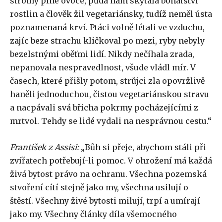
stromy plné ovoce, půda nám skýtala bohatství
rostlin a člověk žil vegetariánsky, tudíž neměl ústa
poznamenaná krví. Ptáci volně létali ve vzduchu,
zajíc beze strachu kličkoval po mezi, ryby nebyly
bezelstnými oběťmi lidí. Nikdy nečíhala zrada,
nepanovala nespravedlnost, všude vládl mír. V
časech, které přišly potom, strůjci zla opovržlivě
haněli jednoduchou, čistou vegetariánskou stravu
a nacpávali svá břicha pokrmy pocházejícími z
mrtvol. Tehdy se lidé vydali na nesprávnou cestu.“
František z Assisi:
„Bůh si přeje, abychom stáli při
zvířatech potřebují-li pomoc. V ohrožení má každá
živá bytost právo na ochranu. Všechna pozemská
stvoření cítí stejně jako my, všechna usilují o
štěstí. Všechny živé bytosti milují, trpí a umírají
jako my. Všechny články díla všemocného