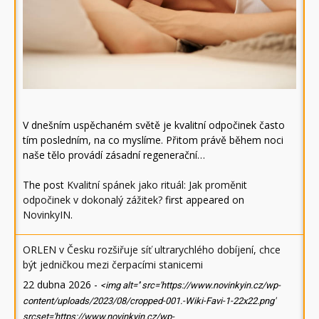
V dnešním uspěchaném světě je kvalitní odpočinek často
tím posledním, na co myslíme. Přitom právě během noci
naše tělo provádí zásadní regenerační…
The post
Kvalitní spánek jako rituál: Jak proměnit
odpočinek v dokonalý zážitek?
first appeared on
NovinkyIN
.
ORLEN v Česku rozšiřuje síť ultrarychlého dobíjení, chce
být jedničkou mezi čerpacími stanicemi
22 dubna 2026
-
<img alt='' src='https://www.novinkyin.cz/wp-
content/uploads/2023/08/cropped-001.-Wiki-Favi-1-22x22.png'
srcset='https://www.novinkyin.cz/wp-