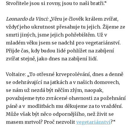
Stvořitele jsou si rovny, jsou to naši bratři.“
Leonardo da Vinci:
„Věru je člověk králem zvířat,
vždyť jeho ukrutnost přesahuje tu jejich. Žijeme ze
smrti jiných, jsme jejich pohřebištěm. Už v
mladém věku jsem se nadchl pro vegetariánství.
Přijde čas, kdy budou lidé pohlížet na zabíjení
zvířat stejně, jako dnes na zabíjení lidí.
Voltaire: „To otřesné krveprolévání, dnes a denně
se odehrávající na jatkách a v našich domovech,
se nám už nezdá být něčím zlým, naopak,
považujeme tyto zvrácené ohavnosti za požehnání
páně a v modlitbách mu děkujeme za to vraždění.
Může však být něco odpornějšího, než živit se
masem mrtvol? Proč nezvolit
vegetariánství
?“