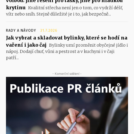
volbou: jiné řešení pro tašky, jiné pro hladkou
krytinu
Kvalitní střecha není jen o tom, co vydrží déšť,
vítr nebo sníh. Stejně důležité je i to, jak bezpečně...
RADY A NÁVODY
31.7.2026
Jak vybrat a skladovat bylinky, které se hodí na
vaření i jako čaj
Bylinky umí proměnit obyčejné jídlo i
nápoj. Dodají chuť, vůni a pestrost a v kuchyni i v čaji
patří...
- Komerční sdělení -