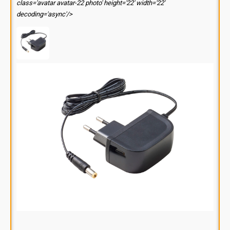
class='avatar avatar-22 photo' height='22' width='22'
decoding='async'/>