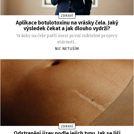
ZDRAVÍ
Aplikace botulotoxinu na vrásky čela. Jaký
výsledek čekat a jak dlouho vydrží?
Vrásky na čele patří mezi první viditelné projevy
stárnutí...
NIC NETUŠÍM
ZDRAVÍ
Odstranění jizev podle jejich typu. Jak se liší