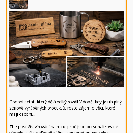
Osobní detail, který dělá velký rozdíl V době, kdy je trh plný
sériově vyráběných produktů, roste zájem o věci, které
mají osobní…
The post
Gravírování na míru: proč jsou personalizované
výrobky stále oblíbenější
first appeared on
NovinkyIN
.