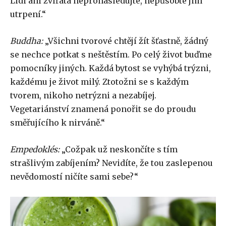
Lidi ani zvířata nepronásledujte, nepůsobte jim
utrpení.“
Buddha:
„Všichni tvorové chtějí žít šťastně, žádný
se nechce potkat s neštěstím. Po celý život buďme
pomocníky jiných. Každá bytost se vyhýbá trýzni,
každému je život milý. Ztotožni se s každým
tvorem, nikoho netrýzni a nezabíjej.
Vegetariánství znamená ponořit se do proudu
směřujícího k nirváně.“
Empedoklés:
„Cožpak už neskončíte s tím
strašlivým zabíjením? Nevidíte, že tou zaslepenou
nevědomostí ničíte sami sebe?“