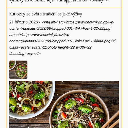
Kuriozity ze světa tradiční asijské výživy
21 března 2026
-
<img alt='' src='https://www.novinkyin.cz/wp-
content/uploads/2023/08/cropped-001.-Wiki-Favi-1-22x22.png'
srcset='https://www.novinkyin.cz/wp-
content/uploads/2023/08/cropped-001.-Wiki-Favi-1-44x44.png 2x'
class='avatar avatar-22 photo' height='22' width='22'
decoding='async'/>