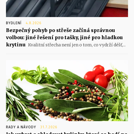
BYDLENÍ
4.8.2026
Bezpečný pohyb po střeše začíná správnou
volbou: jiné řešení pro tašky, jiné pro hladkou
krytinu
Kvalitní střecha není jen o tom, co vydrží déšť,...
RADY A NÁVODY
31.7.2026