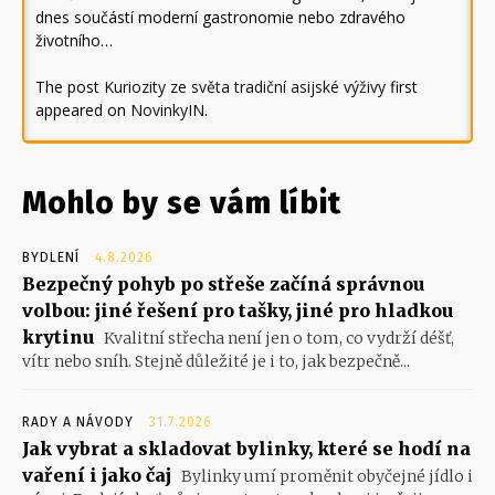
dnes součástí moderní gastronomie nebo zdravého
životního…
The post
Kuriozity ze světa tradiční asijské výživy
first
appeared on
NovinkyIN
.
Mohlo by se vám líbit
BYDLENÍ
4.8.2026
Bezpečný pohyb po střeše začíná správnou
volbou: jiné řešení pro tašky, jiné pro hladkou
krytinu
Kvalitní střecha není jen o tom, co vydrží déšť,
vítr nebo sníh. Stejně důležité je i to, jak bezpečně...
RADY A NÁVODY
31.7.2026
Jak vybrat a skladovat bylinky, které se hodí na
vaření i jako čaj
Bylinky umí proměnit obyčejné jídlo i