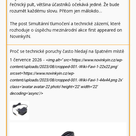
řečnický pult, většina účastníků očekává jediné. Že bude
rozumět každému slovu. Přitom jen málokdo…
The post
Simultánní tlumočení a technické zázemí, které
rozhoduje o úspěchu mezinárodní akce
first appeared on
NovinkyIN
.
Proč se technické poruchy často hledají na špatném místě
1 července 2026
-
<img alt='' src='https://www.novinkyin.cz/wp-
content/uploads/2023/08/cropped-001.-Wiki-Favi-1-22x22.png'
srcset='https://www.novinkyin.cz/wp-
content/uploads/2023/08/cropped-001.-Wiki-Favi-1-44x44.png 2x'
class='avatar avatar-22 photo' height='22' width='22'
decoding='async'/>