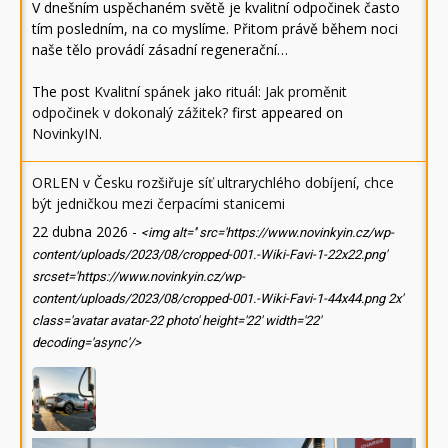
V dnešním uspěchaném světě je kvalitní odpočinek často
tím posledním, na co myslíme. Přitom právě během noci
naše tělo provádí zásadní regenerační…
The post
Kvalitní spánek jako rituál: Jak proměnit
odpočinek v dokonalý zážitek?
first appeared on
NovinkyIN
.
ORLEN v Česku rozšiřuje síť ultrarychlého dobíjení, chce
být jedničkou mezi čerpacími stanicemi
22 dubna 2026
-
<img alt='' src='https://www.novinkyin.cz/wp-
content/uploads/2023/08/cropped-001.-Wiki-Favi-1-22x22.png'
srcset='https://www.novinkyin.cz/wp-
content/uploads/2023/08/cropped-001.-Wiki-Favi-1-44x44.png 2x'
class='avatar avatar-22 photo' height='22' width='22'
decoding='async'/>