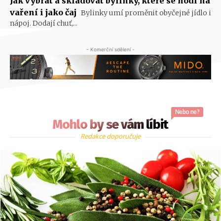
Jak vybrat a skladovat bylinky, které se hodí na
vaření i jako čaj
Bylinky umí proměnit obyčejné jídlo i
nápoj. Dodají chuť,...
- Komerční sdělení -
Nebo ne?
Mohlo by se vám líbit
Redakce doporučuje