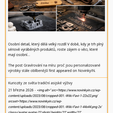
Osobní detail, který dělá velký rozdíl V době, kdy je trh plný
sériově vyráběných produktů, roste zájem o věci, které
mají osobní…
The post
Gravírování na míru: proč jsou personalizované
výrobky stále oblíbenější
first appeared on
NovinkyIN
.
Kuriozity ze světa tradiční asijské výživy
21 března 2026
-
<img alt='' src='https://www.novinkyin.cz/wp-
content/uploads/2023/08/cropped-001.-Wiki-Favi-1-22x22.png'
srcset='https://www.novinkyin.cz/wp-
content/uploads/2023/08/cropped-001.-Wiki-Favi-1-44x44.png 2x'
class='avatar avatar-22 photo' height='22' width='22'