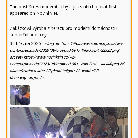
The post
Stres moderní doby a jak s ním bojovat
first
appeared on
NovinkyIN
.
Zakázková výroba z nerezu pro moderní domácnosti i
komerční prostory
30 března 2026
-
<img alt='' src='https://www.novinkyin.cz/wp-
content/uploads/2023/08/cropped-001.-Wiki-Favi-1-22x22.png'
srcset='https://www.novinkyin.cz/wp-
content/uploads/2023/08/cropped-001.-Wiki-Favi-1-44x44.png 2x'
class='avatar avatar-22 photo' height='22' width='22'
decoding='async'/>