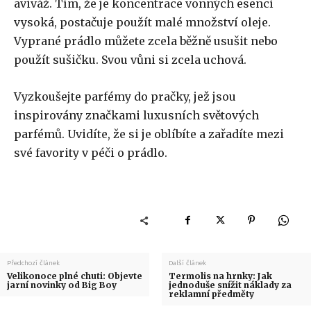
aviváž. Tím, že je koncentrace vonných esencí
vysoká, postačuje použít malé množství oleje.
Vyprané prádlo můžete zcela běžně usušit nebo
použít sušičku. Svou vůni si zcela uchová.
Vyzkoušejte parfémy do pračky, jež jsou
inspirovány značkami luxusních světových
parfémů. Uvidíte, že si je oblíbíte a zařadíte mezi
své favority v péči o prádlo.
Předchozí článek
Další článek
Velikonoce plné chuti: Objevte
Termolis na hrnky: Jak
jarní novinky od Big Boy
jednoduše snížit náklady za
reklamní předměty