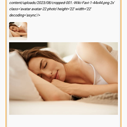
content/uploads/2023/08/cropped-001.-Wiki-Favi-1-44x44.png 2x'
class='avatar avatar-22 photo' height='22' width='22'
decoding='async'/>