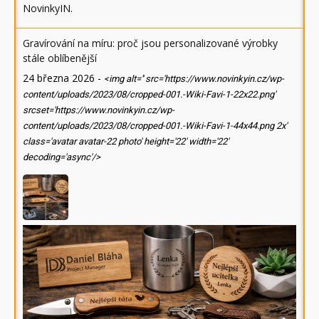
NovinkyIN
.
Gravírování na míru: proč jsou personalizované výrobky
stále oblíbenější
24 března 2026
-
<img alt='' src='https://www.novinkyin.cz/wp-
content/uploads/2023/08/cropped-001.-Wiki-Favi-1-22x22.png'
srcset='https://www.novinkyin.cz/wp-
content/uploads/2023/08/cropped-001.-Wiki-Favi-1-44x44.png 2x'
class='avatar avatar-22 photo' height='22' width='22'
decoding='async'/>