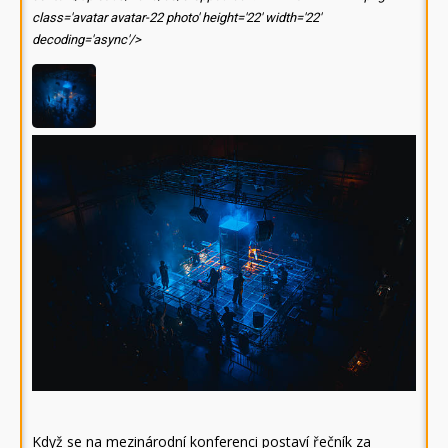
class='avatar avatar-22 photo' height='22' width='22'
decoding='async'/>
Když se na mezinárodní konferenci postaví řečník za