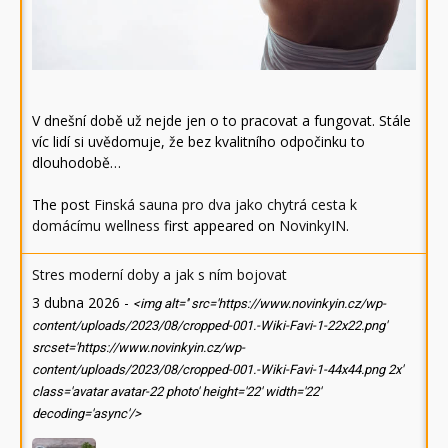
V dnešní době už nejde jen o to pracovat a fungovat. Stále
víc lidí si uvědomuje, že bez kvalitního odpočinku to
dlouhodobě…
The post
Finská sauna pro dva jako chytrá cesta k
domácímu wellness
first appeared on
NovinkyIN
.
Stres moderní doby a jak s ním bojovat
3 dubna 2026
-
<img alt='' src='https://www.novinkyin.cz/wp-
content/uploads/2023/08/cropped-001.-Wiki-Favi-1-22x22.png'
srcset='https://www.novinkyin.cz/wp-
content/uploads/2023/08/cropped-001.-Wiki-Favi-1-44x44.png 2x'
class='avatar avatar-22 photo' height='22' width='22'
decoding='async'/>