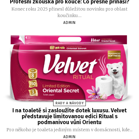
Profesní zkouška pro kouče: Co přesně přináší?
Konec roku 2025 přinesl důležitou novinku pro oblast
koučinku....
ADMIN
RADY A NÁVODY
I na toaletě si zasloužíte dotek luxusu. Velvet
představuje limitovanou edici Ritual s
podmanivou vůní Orientu
Pro někoho je toaleta jediným místem v domácnosti, kde...
ADMIN