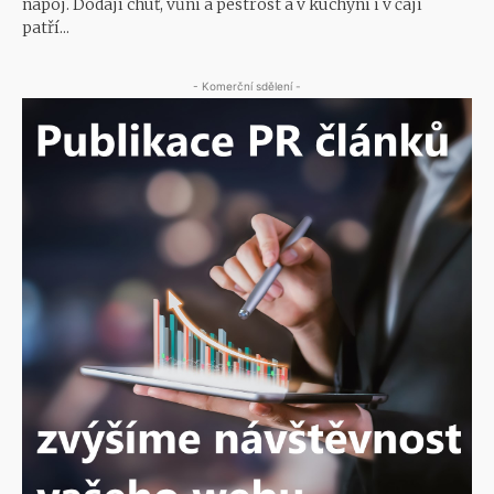
nápoj. Dodají chuť, vůni a pestrost a v kuchyni i v čaji
patří...
- Komerční sdělení -