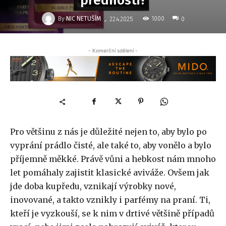
přednosti?
-
By
NIC NETUŠÍM
1000
22.4.2025
0
- Komerční sdělení -
Pro většinu z nás je důležité nejen to, aby bylo po
vyprání prádlo čisté, ale také to, aby vonělo a bylo
příjemně měkké. Právě vůni a hebkost nám mnoho
let pomáhaly zajistit klasické aviváže. Ovšem jak
jde doba kupředu, vznikají výrobky nové,
inovované, a takto vznikly i parfémy na praní. Ti,
kteří je vyzkouší, se k nim v drtivé většině případů