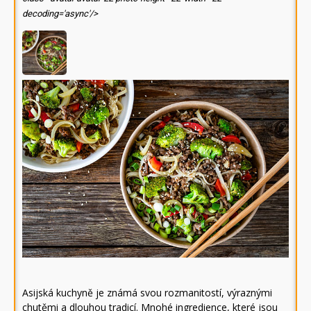
decoding='async'/>
Asijská kuchyně je známá svou rozmanitostí, výraznými
chutěmi a dlouhou tradicí. Mnohé ingredience, které jsou