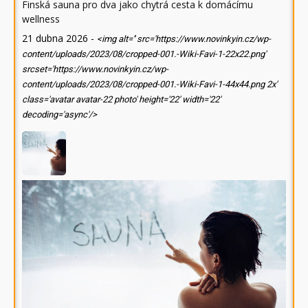
Finská sauna pro dva jako chytrá cesta k domácímu
wellness
21 dubna 2026
-
<img alt='' src='https://www.novinkyin.cz/wp-
content/uploads/2023/08/cropped-001.-Wiki-Favi-1-22x22.png'
srcset='https://www.novinkyin.cz/wp-
content/uploads/2023/08/cropped-001.-Wiki-Favi-1-44x44.png 2x'
class='avatar avatar-22 photo' height='22' width='22'
decoding='async'/>