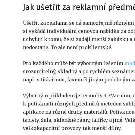
Jak ušetřit za reklamní předm
Ušetřit za reklamu se dá samozřejmě různými 
si vyžádá individuální cenovou nabídku za odb
uchylují k tomu, že si zadají menší zakázku a
nedostane. To ale není proklientské.
Pro každého může být výborným řešením
mod
srozumitelný, skladný a po rychlém seznámen
např. s tiskárnou, faxem či jiným podobným z
Výborným příkladem je termolis 3D Vacuum, což
k potisknutí různých předmětů metodou subli
aplikace na různé druhy materiálů. Potisknout
tablety, žula, skleněné rámy, talířky a jiné. V
velkokapacitní provozy, tak menší dílny.