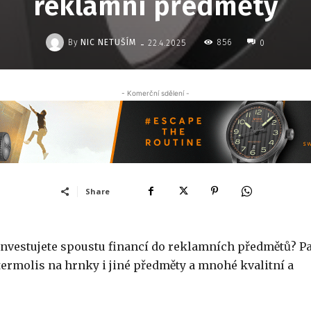
reklamní předměty
-
By
NIC NETUŠÍM
856
22.4.2025
0
- Komerční sdělení -
Share
investujete spoustu financí do reklamních předmětů? P
 termolis na hrnky i jiné předměty a mnohé kvalitní a