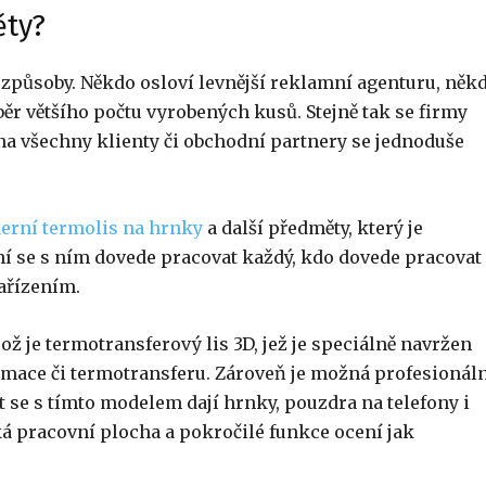
ěty?
způsoby. Někdo osloví levnější reklamní agenturu, něk
ěr většího počtu vyrobených kusů. Stejně tak se firmy
 na všechny klienty či obchodní partnery se jednoduše
erní termolis na hrnky
a další předměty, který je
í se s ním dovede pracovat každý, kdo dovede pracovat
ařízením.
 je termotransferový lis 3D, jež je speciálně navržen
mace či termotransferu. Zároveň je možná profesionál
 se s tímto modelem dají hrnky, pouzdra na telefony i
elká pracovní plocha a pokročilé funkce ocení jak