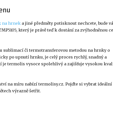
cenu
k na hrnek
a jiné předměty potisknout nechcete, bude v
MP5105, který je právě teď k dostání za zvýhodněnou c
ku sublimací či termotransferovou metodou na hrnky o
cky po upnutí hrnku, je celý proces rychlý, snadný a
 je termolis vysoce spolehlivý a zajišťuje vysokou kval
í na míru nabízí termolisy.cz. Pojďte si vybrat ideální
tech výrazně šetřit.