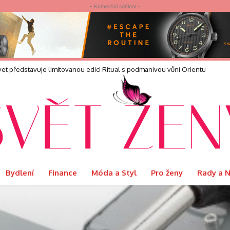
- Komerční sdělení -
elvet představuje limitovanou edici Ritual s podmanivou vůní Orientu
Bydlení
Finance
Móda a Styl
Pro ženy
Rady a 