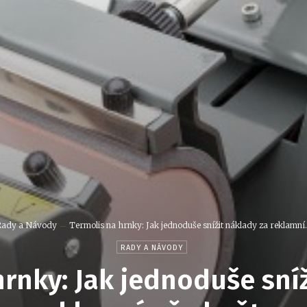
Rady a Návody
Termolis na hrnky: Jak jednoduše snížit náklady za reklamní.
RADY A NÁVODY
hrnky: Jak jednoduše sníž