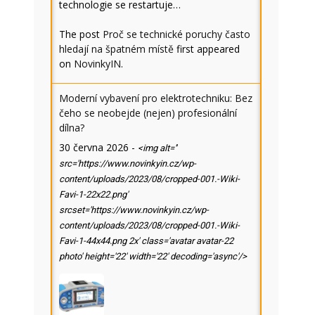
technologie se restartuje…
The post
Proč se technické poruchy často
hledají na špatném místě
first appeared
on
NovinkyIN
.
Moderní vybavení pro elektrotechniku: Bez
čeho se neobejde (nejen) profesionální
dílna?
30 června 2026
-
<img alt=''
src='https://www.novinkyin.cz/wp-
content/uploads/2023/08/cropped-001.-Wiki-
Favi-1-22x22.png'
srcset='https://www.novinkyin.cz/wp-
content/uploads/2023/08/cropped-001.-Wiki-
Favi-1-44x44.png 2x' class='avatar avatar-22
photo' height='22' width='22' decoding='async'/>