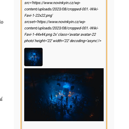
src='https://www.novinkyin.cz/wp-
content/uploads/2023/08/cropped-001.-Wiki-
Favi-1-22x22.png'
do
srcset='https://www.novinkyin.cz/wp-
content/uploads/2023/08/cropped-001.-Wiki-
Favi-1-44x44.png 2x' class='avatar avatar-22
photo' height='22' width='22' decoding='async'/>
ní