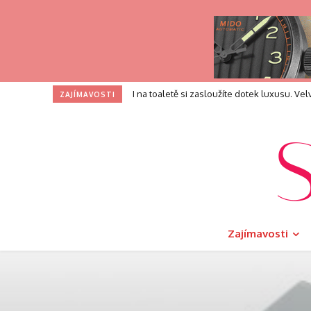
I na toaletě si zasloužíte dotek luxusu. V
ZAJÍMAVOSTI
Zajímavosti