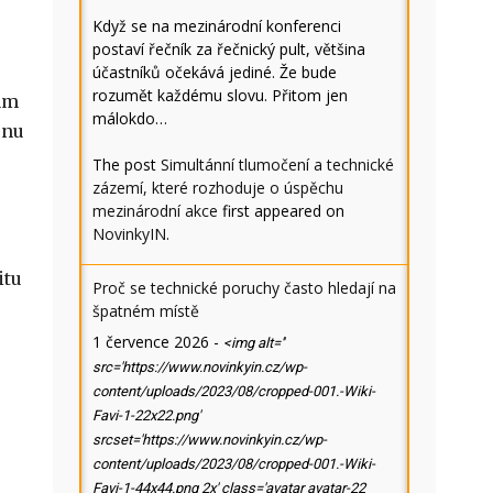
Když se na mezinárodní konferenci
postaví řečník za řečnický pult, většina
účastníků očekává jediné. Že bude
rozumět každému slovu. Přitom jen
ám
málokdo…
enu
The post
Simultánní tlumočení a technické
zázemí, které rozhoduje o úspěchu
mezinárodní akce
first appeared on
NovinkyIN
.
itu
Proč se technické poruchy často hledají na
špatném místě
1 července 2026
-
<img alt=''
src='https://www.novinkyin.cz/wp-
content/uploads/2023/08/cropped-001.-Wiki-
Favi-1-22x22.png'
srcset='https://www.novinkyin.cz/wp-
content/uploads/2023/08/cropped-001.-Wiki-
Favi-1-44x44.png 2x' class='avatar avatar-22