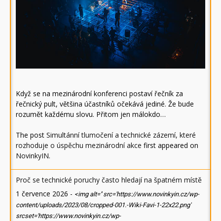
Když se na mezinárodní konferenci postaví řečník za
řečnický pult, většina účastníků očekává jediné. Že bude
rozumět každému slovu. Přitom jen málokdo…
The post
Simultánní tlumočení a technické zázemí, které
rozhoduje o úspěchu mezinárodní akce
first appeared on
NovinkyIN
.
Proč se technické poruchy často hledají na špatném místě
1 července 2026
-
<img alt='' src='https://www.novinkyin.cz/wp-
content/uploads/2023/08/cropped-001.-Wiki-Favi-1-22x22.png'
srcset='https://www.novinkyin.cz/wp-