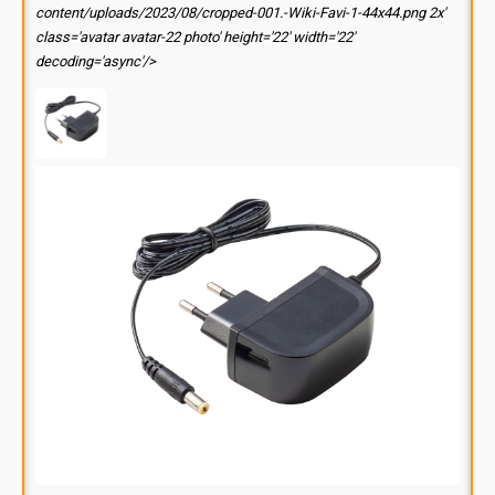
content/uploads/2023/08/cropped-001.-Wiki-Favi-1-44x44.png 2x'
class='avatar avatar-22 photo' height='22' width='22'
decoding='async'/>