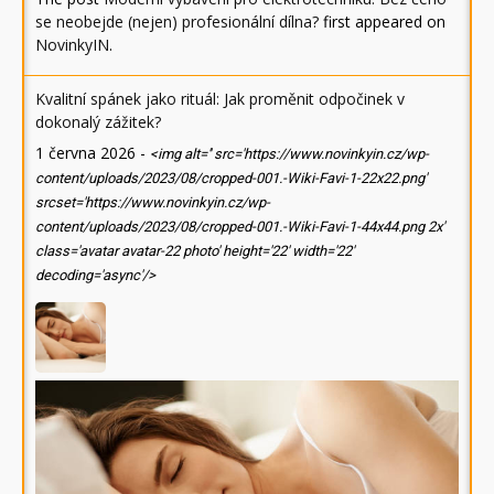
se neobejde (nejen) profesionální dílna?
first appeared on
NovinkyIN
.
Kvalitní spánek jako rituál: Jak proměnit odpočinek v
dokonalý zážitek?
1 června 2026
-
<img alt='' src='https://www.novinkyin.cz/wp-
content/uploads/2023/08/cropped-001.-Wiki-Favi-1-22x22.png'
srcset='https://www.novinkyin.cz/wp-
content/uploads/2023/08/cropped-001.-Wiki-Favi-1-44x44.png 2x'
class='avatar avatar-22 photo' height='22' width='22'
decoding='async'/>