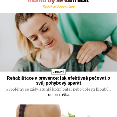
Mohlo by se vám líbit
Redakce doporučuje
ZDRAVÍ
Rehabilitace a prevence: Jak efektivně pečovat o
svůj pohybový aparát
Problémy se zády, ztuhlá krční páteř nebo bolesti kloubů...
NIC NETUŠÍM