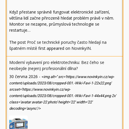
Když přestane správně fungovat elektronické zařízení,
většina lidí začne přirozeně hledat problém právě v něm.
Monitor se nezapne, průmyslová technologie se
restartuje…
The post
Proč se technické poruchy často hledají na
špatném místě
first appeared on
NovinkyIN
.
Moderní vybavení pro elektrotechniku: Bez čeho se
neobejde (nejen) profesionální dílna?
30 června 2026
-
<img alt='' src='https://www.novinkyin.cz/wp-
content/uploads/2023/08/cropped-001.-Wiki-Favi-1-22x22.png'
srcset='https://www.novinkyin.cz/wp-
content/uploads/2023/08/cropped-001.-Wiki-Favi-1-44x44.png 2x'
class='avatar avatar-22 photo' height='22' width='22'
decoding='async'/>