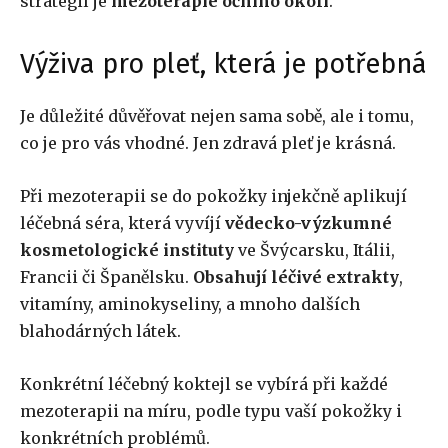
strategií je
mezoterapie očního okolí
.
Výživa pro pleť, která je potřebná
Je důležité důvěřovat nejen sama sobě, ale i tomu,
co je pro vás vhodné. Jen zdravá pleť je krásná.
Při mezoterapii se do pokožky injekčně aplikují
léčebná séra, která vyvíjí
vědecko-výzkumné
kosmetologické instituty
ve Švýcarsku, Itálii,
Francii či Španělsku.
Obsahují léčivé extrakty
,
vitamíny, aminokyseliny, a mnoho dalších
blahodárných látek.
Konkrétní léčebný koktejl se vybírá při každé
mezoterapii na míru, podle typu vaší pokožky i
konkrétních problémů.