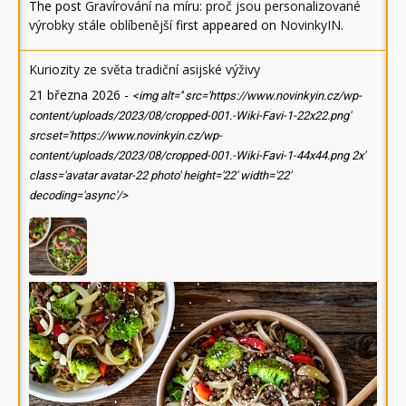
The post
Gravírování na míru: proč jsou personalizované
výrobky stále oblíbenější
first appeared on
NovinkyIN
.
Kuriozity ze světa tradiční asijské výživy
21 března 2026
-
<img alt='' src='https://www.novinkyin.cz/wp-
content/uploads/2023/08/cropped-001.-Wiki-Favi-1-22x22.png'
srcset='https://www.novinkyin.cz/wp-
content/uploads/2023/08/cropped-001.-Wiki-Favi-1-44x44.png 2x'
class='avatar avatar-22 photo' height='22' width='22'
decoding='async'/>