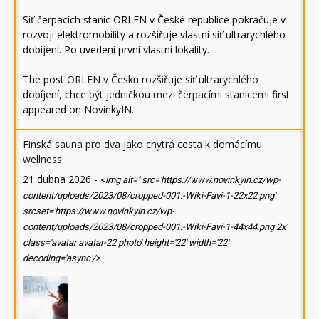
Síť čerpacích stanic ORLEN v České republice pokračuje v
rozvoji elektromobility a rozšiřuje vlastní síť ultrarychlého
dobíjení. Po uvedení první vlastní lokality…
The post
ORLEN v Česku rozšiřuje síť ultrarychlého
dobíjení, chce být jedničkou mezi čerpacími stanicemi
first
appeared on
NovinkyIN
.
Finská sauna pro dva jako chytrá cesta k domácímu
wellness
21 dubna 2026
-
<img alt='' src='https://www.novinkyin.cz/wp-
content/uploads/2023/08/cropped-001.-Wiki-Favi-1-22x22.png'
srcset='https://www.novinkyin.cz/wp-
content/uploads/2023/08/cropped-001.-Wiki-Favi-1-44x44.png 2x'
class='avatar avatar-22 photo' height='22' width='22'
decoding='async'/>