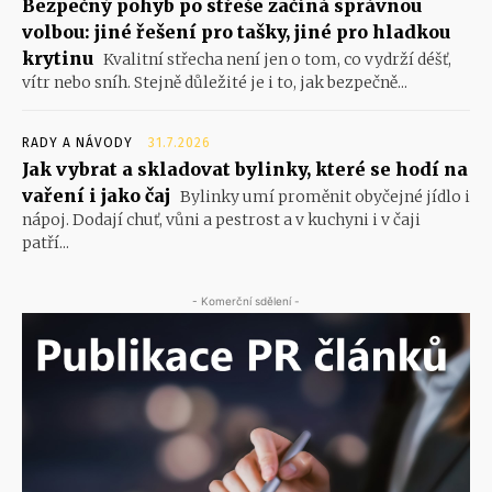
Bezpečný pohyb po střeše začíná správnou
volbou: jiné řešení pro tašky, jiné pro hladkou
krytinu
Kvalitní střecha není jen o tom, co vydrží déšť,
vítr nebo sníh. Stejně důležité je i to, jak bezpečně...
RADY A NÁVODY
31.7.2026
Jak vybrat a skladovat bylinky, které se hodí na
vaření i jako čaj
Bylinky umí proměnit obyčejné jídlo i
nápoj. Dodají chuť, vůni a pestrost a v kuchyni i v čaji
patří...
- Komerční sdělení -