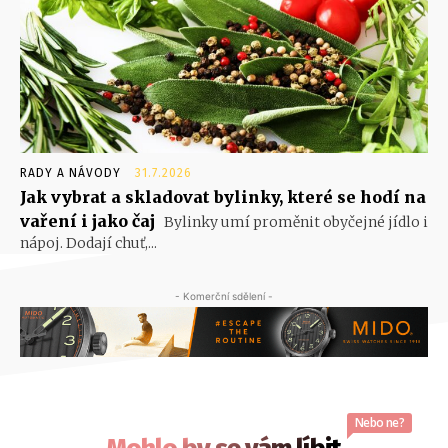
RADY A NÁVODY
31.7.2026
Jak vybrat a skladovat bylinky, které se hodí na
vaření i jako čaj
Bylinky umí proměnit obyčejné jídlo i
nápoj. Dodají chuť,...
- Komerční sdělení -
Nebo ne?