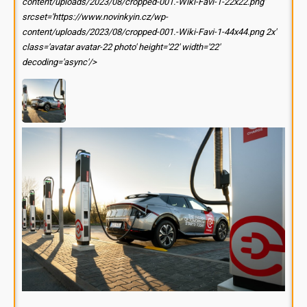
content/uploads/2023/08/cropped-001.-Wiki-Favi-1-22x22.png'
srcset='https://www.novinkyin.cz/wp-
content/uploads/2023/08/cropped-001.-Wiki-Favi-1-44x44.png 2x'
class='avatar avatar-22 photo' height='22' width='22'
decoding='async'/>