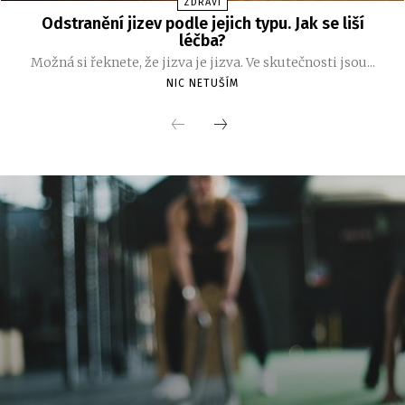
ZDRAVÍ
Odstranění jizev podle jejich typu. Jak se liší
léčba?
Možná si řeknete, že jizva je jizva. Ve skutečnosti jsou...
NIC NETUŠÍM