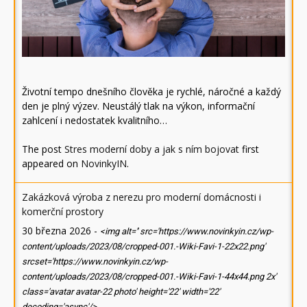
Životní tempo dnešního člověka je rychlé, náročné a každý
den je plný výzev. Neustálý tlak na výkon, informační
zahlcení i nedostatek kvalitního…
The post
Stres moderní doby a jak s ním bojovat
first
appeared on
NovinkyIN
.
Zakázková výroba z nerezu pro moderní domácnosti i
komerční prostory
30 března 2026
-
<img alt='' src='https://www.novinkyin.cz/wp-
content/uploads/2023/08/cropped-001.-Wiki-Favi-1-22x22.png'
srcset='https://www.novinkyin.cz/wp-
content/uploads/2023/08/cropped-001.-Wiki-Favi-1-44x44.png 2x'
class='avatar avatar-22 photo' height='22' width='22'
decoding='async'/>