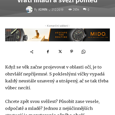
vrátí mládí a svěží pohled
-
By
ADMIN
2654
21.2.2019
0
- Komerční sdělení -
Když se věk začne projevovat v oblasti očí, je to
obzvlášť nepříjemné. S pokleslými víčky vypadá
každý neustále unavený a utrápený, ač se tak třeba
vůbec necítí.
Chcete zpět svou svěžest? Působit zase vesele,
odpočatě a mladě? Jednou z nejúčinnějších