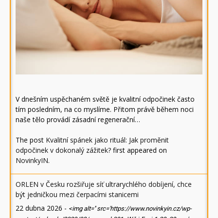
V dnešním uspěchaném světě je kvalitní odpočinek často
tím posledním, na co myslíme. Přitom právě během noci
naše tělo provádí zásadní regenerační…
The post
Kvalitní spánek jako rituál: Jak proměnit
odpočinek v dokonalý zážitek?
first appeared on
NovinkyIN
.
ORLEN v Česku rozšiřuje síť ultrarychlého dobíjení, chce
být jedničkou mezi čerpacími stanicemi
22 dubna 2026
-
<img alt='' src='https://www.novinkyin.cz/wp-