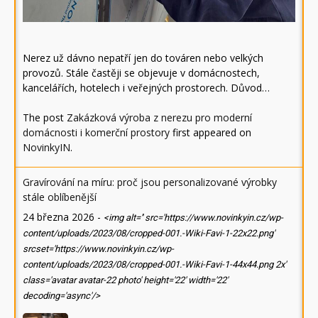
Nerez už dávno nepatří jen do továren nebo velkých
provozů. Stále častěji se objevuje v domácnostech,
kancelářích, hotelech i veřejných prostorech. Důvod…
The post
Zakázková výroba z nerezu pro moderní
domácnosti i komerční prostory
first appeared on
NovinkyIN
.
Gravírování na míru: proč jsou personalizované výrobky
stále oblíbenější
24 března 2026
-
<img alt='' src='https://www.novinkyin.cz/wp-
content/uploads/2023/08/cropped-001.-Wiki-Favi-1-22x22.png'
srcset='https://www.novinkyin.cz/wp-
content/uploads/2023/08/cropped-001.-Wiki-Favi-1-44x44.png 2x'
class='avatar avatar-22 photo' height='22' width='22'
decoding='async'/>