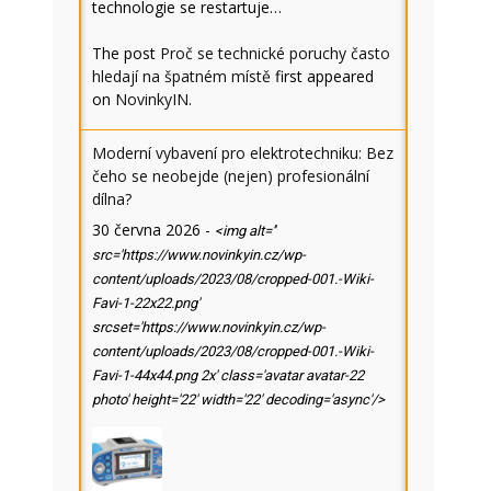
technologie se restartuje…
The post
Proč se technické poruchy často
hledají na špatném místě
first appeared
on
NovinkyIN
.
Moderní vybavení pro elektrotechniku: Bez
čeho se neobejde (nejen) profesionální
dílna?
30 června 2026
-
<img alt=''
src='https://www.novinkyin.cz/wp-
content/uploads/2023/08/cropped-001.-Wiki-
Favi-1-22x22.png'
srcset='https://www.novinkyin.cz/wp-
content/uploads/2023/08/cropped-001.-Wiki-
Favi-1-44x44.png 2x' class='avatar avatar-22
photo' height='22' width='22' decoding='async'/>