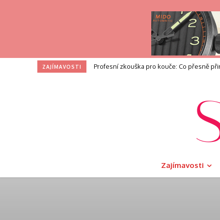
I na toaletě si zasloužíte dotek luxusu. V
ZAJÍMAVOSTI
Zajímavosti