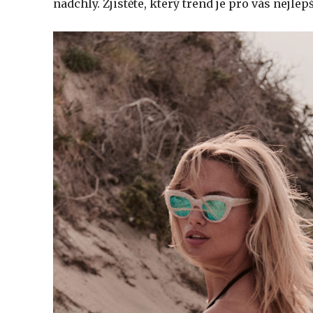
nadchly. Zjistěte, který trend je pro vás nejlepš