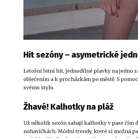
Hit sezóny – asymetrické jedn
Letošní letní hit, jednodílné plavky na jedn
oblečením a k procházkám po městě. S pomoc
svému stylu.
Žhavé! Kalhotky na pláž
Už několik sezón sahají kalhotky v pase čím dá
nohavičkách. Módní trendy, které si možná pam