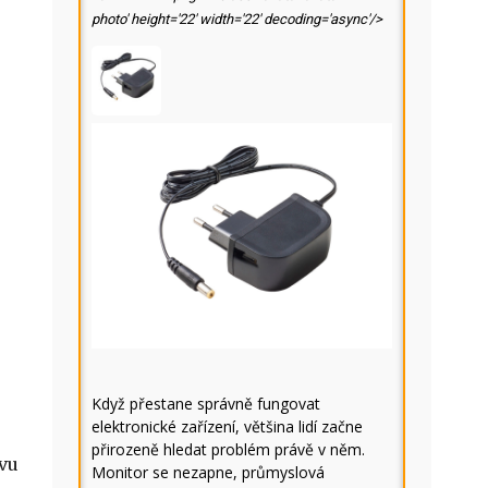
photo' height='22' width='22' decoding='async'/>
Když přestane správně fungovat
elektronické zařízení, většina lidí začne
přirozeně hledat problém právě v něm.
ovu
Monitor se nezapne, průmyslová