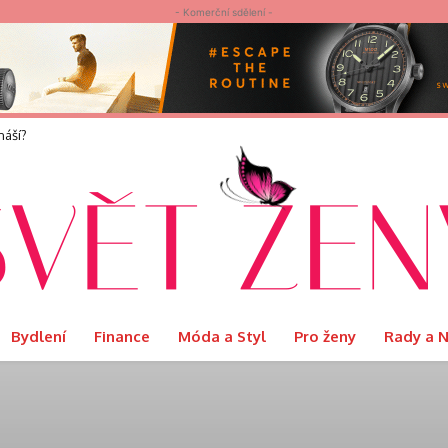
- Komerční sdělení -
elvet představuje limitovanou edici Ritual s podmanivou vůní Orientu
Bydlení
Finance
Móda a Styl
Pro ženy
Rady a 