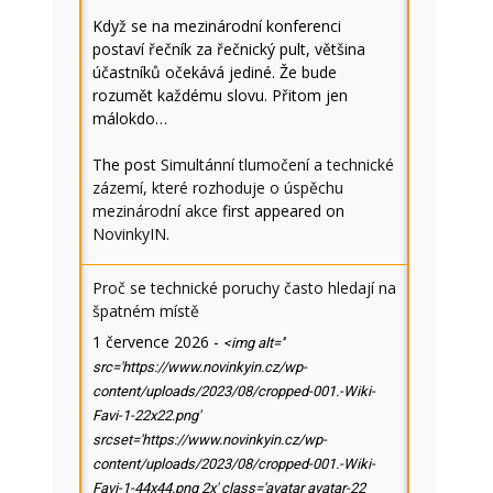
Když se na mezinárodní konferenci
postaví řečník za řečnický pult, většina
účastníků očekává jediné. Že bude
rozumět každému slovu. Přitom jen
málokdo…
The post
Simultánní tlumočení a technické
zázemí, které rozhoduje o úspěchu
mezinárodní akce
first appeared on
NovinkyIN
.
Proč se technické poruchy často hledají na
špatném místě
1 července 2026
-
<img alt=''
src='https://www.novinkyin.cz/wp-
content/uploads/2023/08/cropped-001.-Wiki-
Favi-1-22x22.png'
srcset='https://www.novinkyin.cz/wp-
content/uploads/2023/08/cropped-001.-Wiki-
Favi-1-44x44.png 2x' class='avatar avatar-22