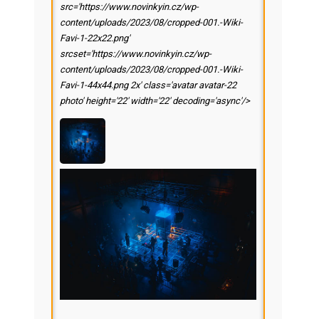
src='https://www.novinkyin.cz/wp-
content/uploads/2023/08/cropped-001.-Wiki-
Favi-1-22x22.png'
srcset='https://www.novinkyin.cz/wp-
content/uploads/2023/08/cropped-001.-Wiki-
Favi-1-44x44.png 2x' class='avatar avatar-22
photo' height='22' width='22' decoding='async'/>