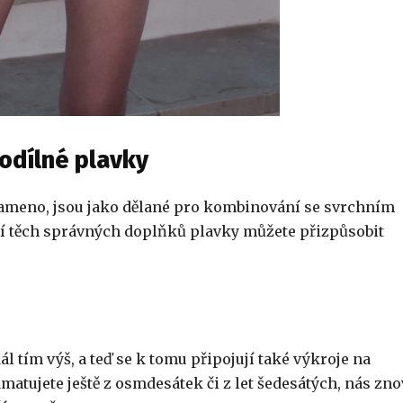
odílné plavky
o rameno, jsou jako dělané pro kombinování se svrchním
í těch správných doplňků plavky můžete přizpůsobit
l tím výš, a teď se k tomu připojují také výkroje na
atujete ještě z osmdesátek či z let šedesátých, nás zn