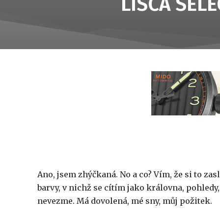
LISCA SELE
Ano, jsem zhýčkaná. No a co? Vím, že si to zas
barvy, v nichž se cítím jako královna, pohledy,
nevezme. Má dovolená, mé sny, můj požitek.