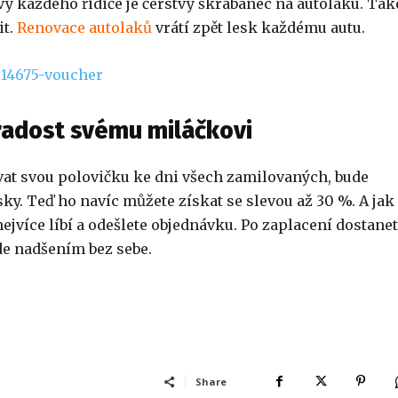
vy každého řidiče je čerstvý škrábanec na autolaku. Tak
it.
Renovace autolaků
vrátí zpět lesk každému autu.
e radost svému miláčkovi
ovat svou polovičku ke dni všech zamilovaných, bude
y. Teď ho navíc můžete získat se slevou až 30 %. A jak
nejvíce líbí a odešlete objednávku. Po zaplacení dostane
e nadšením bez sebe.
Share