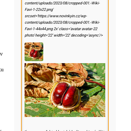
content/uploads/2023/08/cropped-001.-Wiki-
Favi-1-22x22.png'
srcset='https://www.novinkyin.cz/wp-
content/uploads/2023/08/cropped-001.-Wiki-
Favi-1-44x44.png 2x' class='avatar avatar-22
photo' height='22' width='22' decoding='async'/>
 v
ku