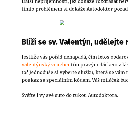
Další nepříjemností, jež dokáže rozdrásat ner
tímto problémem si dokáže Autodoktor porad
Blíží se sv. Valentýn, udělejt
Jestliže vás pořád nenapadá, čím letos obdar
valentýnský voucher
tím pravým dárkem z lásk
to? Jednoduše si vyberte službu, která se vám 
poukaz se speciálním kódem. Váš miláček bud
Svěřte i vy své auto do rukou Autodoktora.