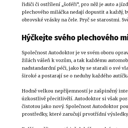
řidiči či ostřílení „šoféři“, pro něž je auto a 
plechového miláčka nedají dopustit a každý, by
obrovské vrásky na čele. Pryč se starostmi. Sv
Hýčkejte svého plechového m
Společnost Autodoktor je ve svém oboru opra
žilách vášeň k vozům, a tak každému automobil
nadstandardní péči, jako by se starali o své v
široké a postarají se o neduhy každého autíčk
Hodně velkou nepříjemností je zašpiněný interi
úzkostlivě přecitlivělí. Autodoktor si však por
čistotou jako nový. Společnost Autodoktor po
prostředky, které zaručují prvotřídní výsledky