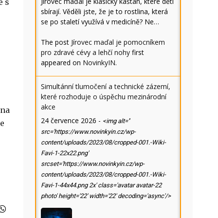
Jírovec maďal je klasický kaštan, které děti
é s
sbírají. Věděli jste, že je to rostlina, která
se po staletí využívá v medicíně? Ne…
The post
Jírovec maďal je pomocníkem
pro zdravé cévy a lehčí nohy
first
appeared on
NovinkyIN
.
Simultánní tlumočení a technické zázemí,
které rozhoduje o úspěchu mezinárodní
akce
 na
24 července 2026
-
<img alt=''
te
src='https://www.novinkyin.cz/wp-
content/uploads/2023/08/cropped-001.-Wiki-
Favi-1-22x22.png'
srcset='https://www.novinkyin.cz/wp-
content/uploads/2023/08/cropped-001.-Wiki-
Favi-1-44x44.png 2x' class='avatar avatar-22
photo' height='22' width='22' decoding='async'/>