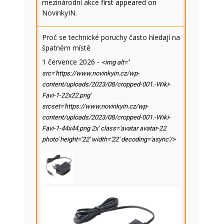
mezinárodní akce
first appeared on
NovinkyIN
.
Proč se technické poruchy často hledají na
špatném místě
1 července 2026
-
<img alt=''
src='https://www.novinkyin.cz/wp-
content/uploads/2023/08/cropped-001.-Wiki-
Favi-1-22x22.png'
srcset='https://www.novinkyin.cz/wp-
content/uploads/2023/08/cropped-001.-Wiki-
Favi-1-44x44.png 2x' class='avatar avatar-22
photo' height='22' width='22' decoding='async'/>