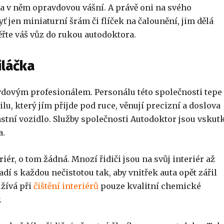
jízda v něm opravdovou vášní. A právě oni na svého
ť jen miniaturní šrám či flíček na čalounění, jim dělá
ěřte váš vůz do rukou autodoktora.
iláčka
vdovým profesionálem. Personálu této společnosti tepe
u, který jím přijde pod ruce, věnují precizní a doslova
lastní vozidlo. Služby společnosti Autodoktor jsou vskut
a.
ér, o tom žádná. Mnozí řidiči jsou na svůj interiér až
adí s každou nečistotou tak, aby vnitřek auta opět zářil
užívá při
čištění interiérů
pouze kvalitní chemické
.