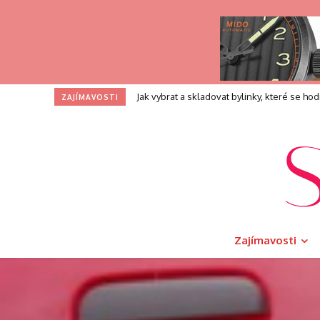
Profesní zkouška pro kouče: Co přesně při
ZAJÍMAVOSTI
Zajímavosti