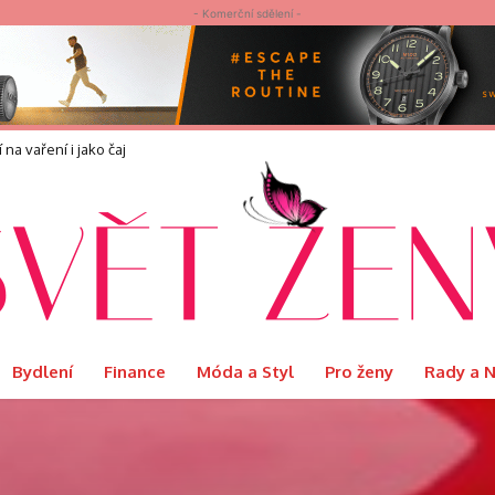
- Komerční sdělení -
náší?
Bydlení
Finance
Móda a Styl
Pro ženy
Rady a 