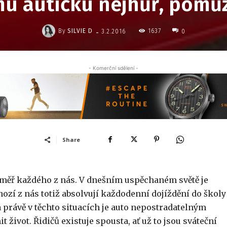
mu autíčku nejhůř, pomů
-
By
SILVIE D
1637
3.2.2016
0
- Komerční sdělení -
Share
téměř každého z nás. V dnešním uspěchaném světě je
ozí z nás totiž absolvují každodenní dojíždění do školy 
 právě v těchto situacích je auto nepostradatelným
ivot. Řidičů existuje spousta, ať už to jsou sváteční