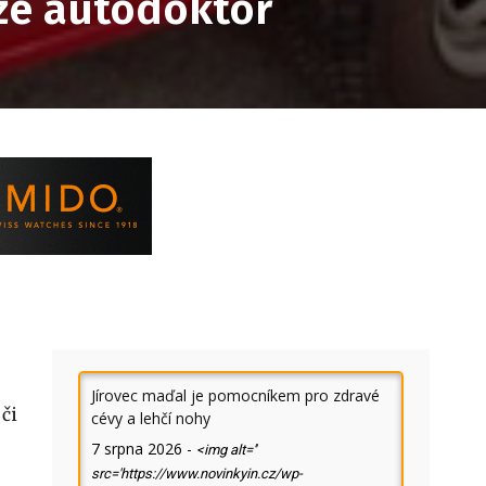
že autodoktor
Jírovec maďal je pomocníkem pro zdravé
či
cévy a lehčí nohy
7 srpna 2026
-
<img alt=''
src='https://www.novinkyin.cz/wp-