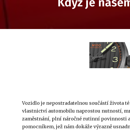
Když je naše
Vozidlo je nepostradatelnou součástí života 
vlastnictví automobilu naprostou nutností, mn
zaměstnání, plní náročné rutinní povinnosti a
pomocníkem, jež nám dokáže výrazně usnadnit ž