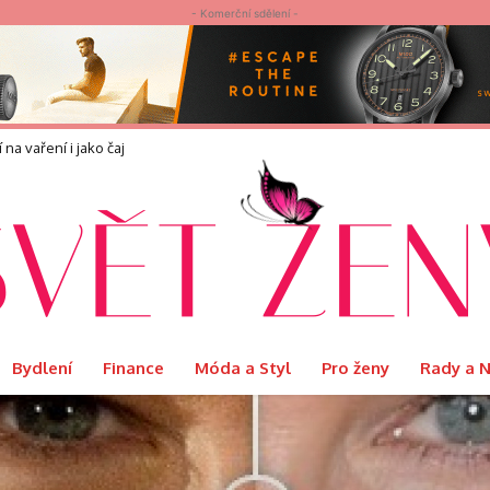
- Komerční sdělení -
náší?
Bydlení
Finance
Móda a Styl
Pro ženy
Rady a 