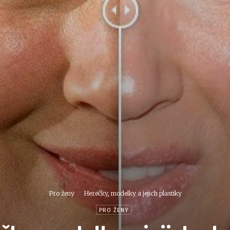
Pro ženy
Herečky, modelky a jejich plastiky
PRO ŽENY