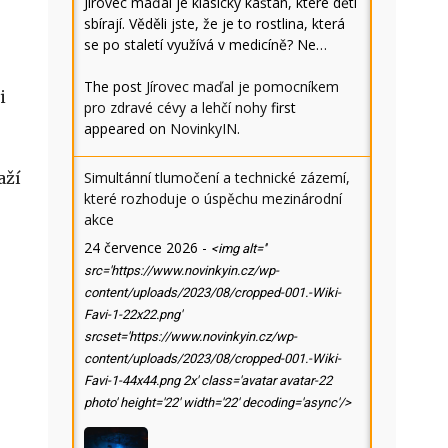
Jírovec maďal je klasický kaštan, které děti
sbírají. Věděli jste, že je to rostlina, která
se po staletí využívá v medicíně? Ne…
The post
Jírovec maďal je pomocníkem
i
pro zdravé cévy a lehčí nohy
first
appeared on
NovinkyIN
.
aží
Simultánní tlumočení a technické zázemí,
které rozhoduje o úspěchu mezinárodní
akce
24 července 2026
-
<img alt=''
src='https://www.novinkyin.cz/wp-
content/uploads/2023/08/cropped-001.-Wiki-
Favi-1-22x22.png'
srcset='https://www.novinkyin.cz/wp-
content/uploads/2023/08/cropped-001.-Wiki-
Favi-1-44x44.png 2x' class='avatar avatar-22
photo' height='22' width='22' decoding='async'/>