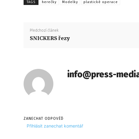
TAGS
herečky
Modelky
plastické operace
Předchozí článek
SNICKERS řezy
info@press-media
ZANECHAT ODPOVĚĎ
Přihlásit zanechat komentář