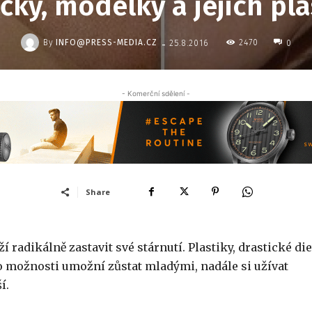
čky, modelky a jejich pla
-
By
INFO@PRESS-MEDIA.CZ
2470
25.8.2016
0
- Komerční sdělení -
Share
 radikálně zastavit své stárnutí. Plastiky, drastické die
yto možnosti umožní zůstat mladými, nadále si užívat
í.