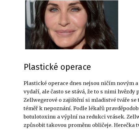
Plastické operace
Plastické operace dnes nejsou ničím novým a
vydaří, ale často se stává, že to s nimi hvě
Zellwegerové o zajištění si mladistvé tváře s
téměř k nepoznání. Podle lékařů pravděpodob
botulotoxinu a výplní na redukci vrásek. Zel
způsobit takovou proměnu obličeje. Herečka tvr