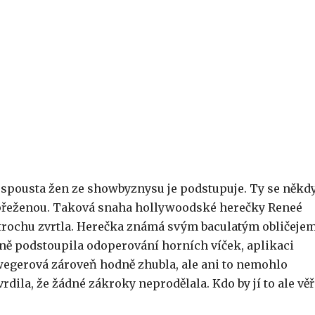
 spousta žen ze showbyznysu je podstupuje. Ty se někd
zdy přeženou. Taková snaha hollywoodské herečky Reneé
e trochu zvrtla. Herečka známá svým baculatým obličejem
ně podstoupila odoperování horních víček, aplikaci
lwegerová zároveň hodně zhubla, ale ani to nemohlo
dila, že žádné zákroky neprodělala. Kdo by jí to ale věř