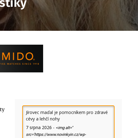
stiky
ty
Jírovec maďal je pomocníkem pro zdravé
cévy a lehčí nohy
7 srpna 2026
-
<img alt=''
src='https://www.novinkyin.cz/wp-