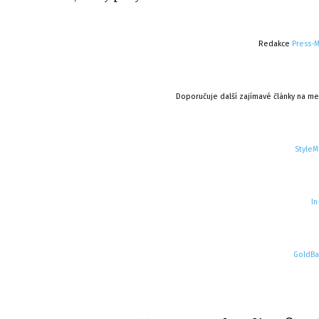
Redakce
Press-
Doporučuje další zajímavé články na me
StyleM
In
GoldBa