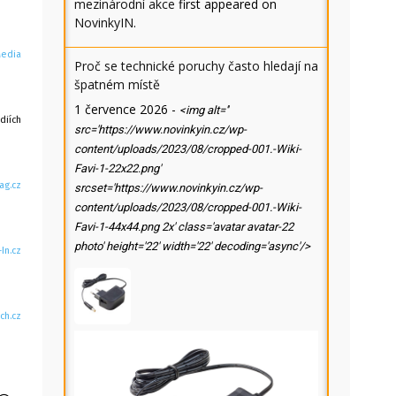
mezinárodní akce
first appeared on
NovinkyIN
.
Media
Proč se technické poruchy často hledají na
špatném místě
1 července 2026
-
<img alt=''
diích
src='https://www.novinkyin.cz/wp-
content/uploads/2023/08/cropped-001.-Wiki-
Favi-1-22x22.png'
ag.cz
srcset='https://www.novinkyin.cz/wp-
content/uploads/2023/08/cropped-001.-Wiki-
Favi-1-44x44.png 2x' class='avatar avatar-22
photo' height='22' width='22' decoding='async'/>
-In.cz
ch.cz