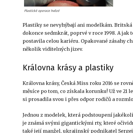
Plastické operace hvězd
Plastiky se nevyhýbají ani modelkám. Britská 
dokonce sedmkrát, poprvé v roce 1998. A jak 
postavila celou kariéru. Opakované zásahy chi
několik viditelných jizev.
Královna krásy a plastiky
Královna krásy, Česká Miss roku 2016 se rovněž
měsíce po tom, co získala korunku! Už ve 21 le
si prosadila svou i přes odpor rodičů a rozml
Jednou z modelek, která podstoupení jakékol
je známá svými gigantickými rty, které očivi
také její manžel, ukrajinský podnikatel Serge