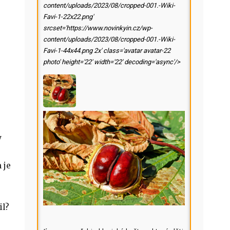
content/uploads/2023/08/cropped-001.-Wiki-
Favi-1-22x22.png'
srcset='https://www.novinkyin.cz/wp-
content/uploads/2023/08/cropped-001.-Wiki-
Favi-1-44x44.png 2x' class='avatar avatar-22
photo' height='22' width='22' decoding='async'/>
y
 je
il?