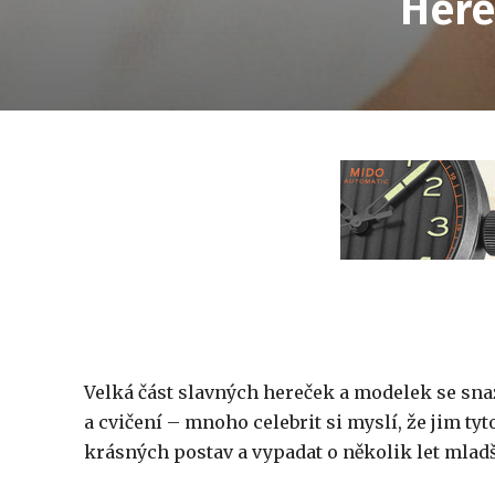
Here
Velká část slavných hereček a modelek se snaží
a cvičení – mnoho celebrit si myslí, že jim t
krásných postav a vypadat o několik let mladš