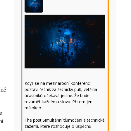
Když se na mezinárodní konferenci
postaví řečník za řečnický pult, většina
jně
účastníků očekává jediné. Že bude
rozumět každému slovu. Přitom jen
málokdo…
ka
The post
Simultánní tlumočení a technické
vá
zázemí, které rozhoduje o úspěchu