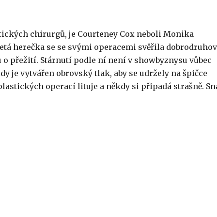
stických chirurgů, je Courteney Cox neboli Monika
letá herečka se se svými operacemi svěřila dobrodruhov
u o přežití. Stárnutí podle ní není v showbyznysu vůbec
dy je vytvářen obrovský tlak, aby se udržely na špičce
lastických operací lituje a někdy si připadá strašně. Sn