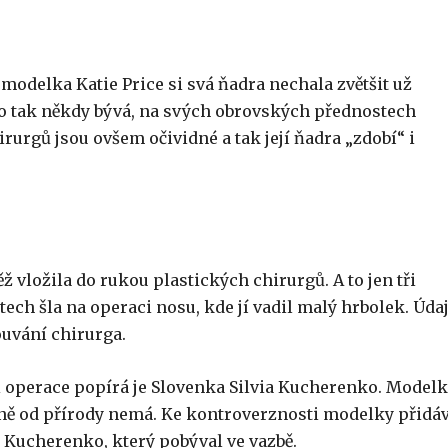
modelka Katie Price si svá ňadra nechala zvětšit už
to tak někdy bývá, na svých obrovských přednostech
rurgů jsou ovšem očividné a tak její ňadra „zdobí“ i
 vložila do rukou plastických chirurgů. A to jen tři
tech šla na operaci nosu, kde jí vadil malý hrbolek. Úda
ouvání chirurga.
i operace popírá je Slovenka Silvia Kucherenko. Model
dně od přírody nemá. Ke kontroverznosti modelky přidá
j Kucherenko, který pobýval ve vazbě.