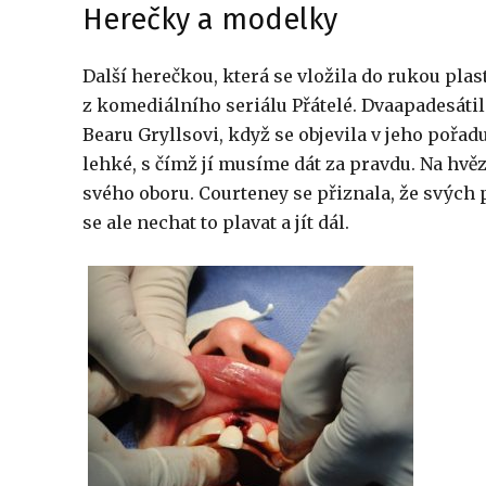
Herečky a modelky
Další herečkou, která se vložila do rukou pla
z komediálního seriálu Přátelé. Dvaapadesáti
Bearu Gryllsovi, když se objevila v jeho pořad
lehké, s čímž jí musíme dát za pravdu. Na hvěz
svého oboru. Courteney se přiznala, že svých p
se ale nechat to plavat a jít dál.