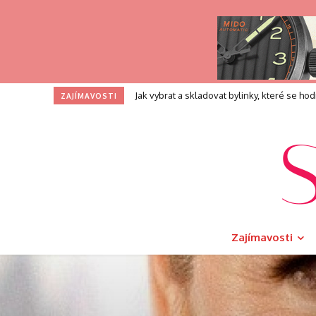
Profesní zkouška pro kouče: Co přesně při
ZAJÍMAVOSTI
Zajímavosti