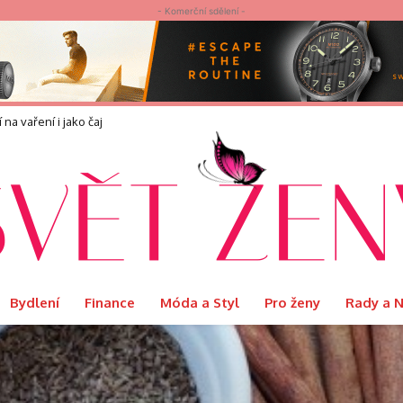
- Komerční sdělení -
náší?
Bydlení
Finance
Móda a Styl
Pro ženy
Rady a 