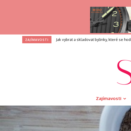
Profesní zkouška pro kouče: Co přesně při
ZAJÍMAVOSTI
Zajímavosti