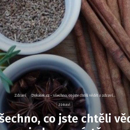
Zdraví
Dukátek.cz - všechno, co jste chtěli vědět o zdraví...
ZDRAVÍ
šechno, co jste chtěli vě