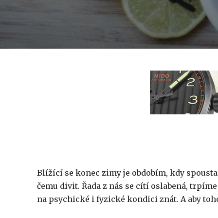
Blížící se konec zimy je obdobím, kdy spousta 
čemu divit. Řada z nás se cítí oslabená, trpím
na psychické i fyzické kondici znát. A aby toho