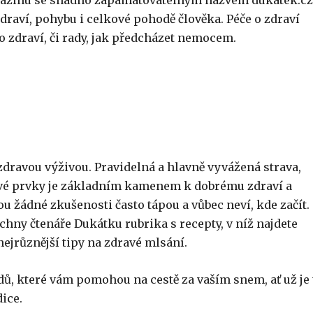
agazínu se snadno zapamatovatelným názvem dukatek.cz
draví, pohybu i celkové pohodě člověka. Péče o zdraví
o zdraví, či rady, jak předcházet nemocem.
 zdravou výživou. Pravidelná a hlavně vyvážená strava,
ové prvky je základním kamenem k dobrému zdraví a
vou žádné zkušenosti často tápou a vůbec neví, kde začít.
ny čtenáře Dukátku rubrika s recepty, v níž najdete
ejrůznější tipy na zdravé mlsání.
dů, které vám pomohou na cestě za vaším snem, ať už je 
dice.