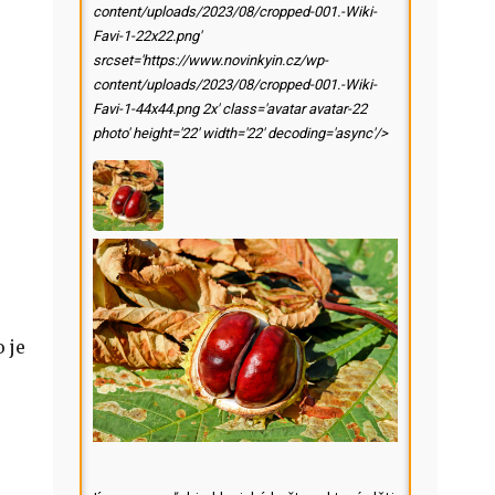
content/uploads/2023/08/cropped-001.-Wiki-
Favi-1-22x22.png'
srcset='https://www.novinkyin.cz/wp-
content/uploads/2023/08/cropped-001.-Wiki-
Favi-1-44x44.png 2x' class='avatar avatar-22
photo' height='22' width='22' decoding='async'/>
 je