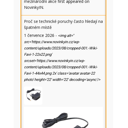
mezinárodní akce
first appeared on
NovinkyIN
.
Proč se technické poruchy často hledají na
špatném místě
1 července 2026
-
<img alt=''
src='https://www.novinkyin.cz/wp-
content/uploads/2023/08/cropped-001.-Wiki-
Favi-1-22x22.png'
srcset='https://www.novinkyin.cz/wp-
content/uploads/2023/08/cropped-001.-Wiki-
Favi-1-44x44.png 2x' class='avatar avatar-22
photo' height='22' width='22' decoding='async'/>