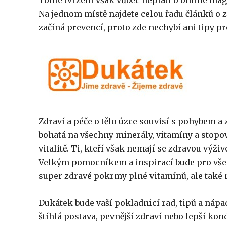
Tohle tvrzení však vůbec neplatí o online m
Na jednom místě najdete celou řadu článků o z
začíná prevencí, proto zde nechybí ani tipy pr
Zdraví a péče o tělo úzce souvisí s pohybem a
bohatá na všechny minerály, vitamíny a stop
vitalitě. Ti, kteří však nemají se zdravou výži
Velkým pomocníkem a inspirací bude pro všech
super zdravé pokrmy plné vitamínů, ale také n
Dukátek bude vaší pokladnicí rad, tipů a nápa
štíhlá postava, pevnější zdraví nebo lepší kon