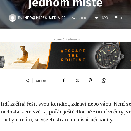
jednom místě
-
By
INFO@PRESS-MEDIA.CZ
1693
24.2.2016
0
- Komerční sdělení -
Share
lidí začíná řešit svou kondici, zdraví nebo váhu. Není s
e nedostatkem světla, pořád ještě dlouhé zimní večery js
 nebylo málo, ze všech stran na nás útočí bacily.