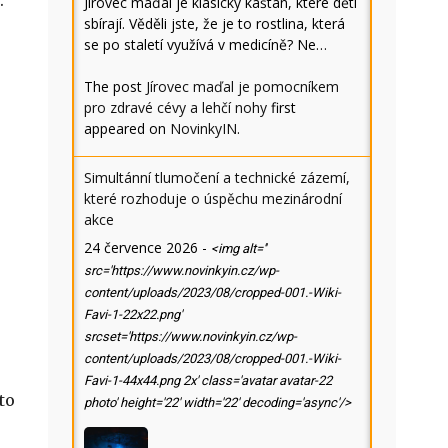
.
Jírovec maďal je klasický kaštan, které děti
sbírají. Věděli jste, že je to rostlina, která
se po staletí využívá v medicíně? Ne…
The post
Jírovec maďal je pomocníkem
pro zdravé cévy a lehčí nohy
first
appeared on
NovinkyIN
.
Simultánní tlumočení a technické zázemí,
které rozhoduje o úspěchu mezinárodní
akce
24 července 2026
-
<img alt=''
src='https://www.novinkyin.cz/wp-
content/uploads/2023/08/cropped-001.-Wiki-
Favi-1-22x22.png'
srcset='https://www.novinkyin.cz/wp-
content/uploads/2023/08/cropped-001.-Wiki-
Favi-1-44x44.png 2x' class='avatar avatar-22
to
photo' height='22' width='22' decoding='async'/>