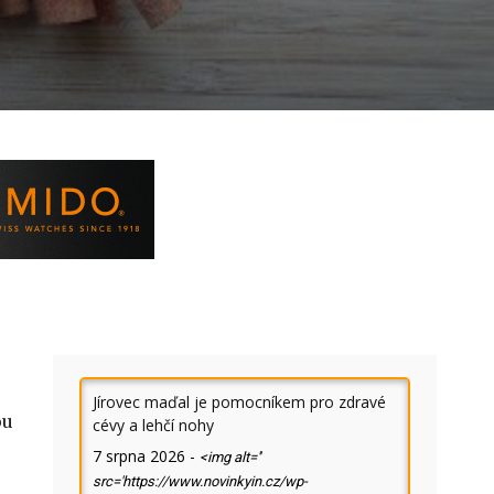
e
Jírovec maďal je pomocníkem pro zdravé
ou
cévy a lehčí nohy
7 srpna 2026
-
<img alt=''
src='https://www.novinkyin.cz/wp-