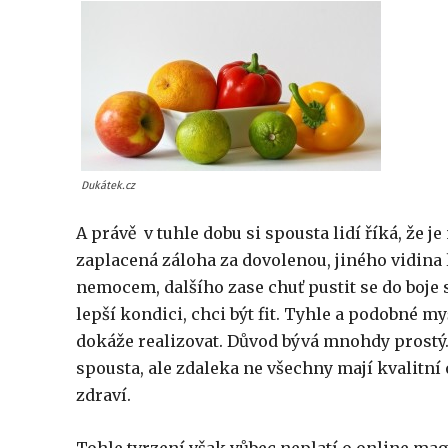
Dukátek.cz
A právě v tuhle dobu si spousta lidí říká, že j
zaplacená záloha za dovolenou, jiného vidina 
nemocem, dalšího zase chuť pustit se do boje s
lepší kondici, chci být fit. Tyhle a podobné m
dokáže realizovat. Důvod bývá mnohdy prostý. 
spousta, ale zdaleka ne všechny mají kvalitní
zdraví.