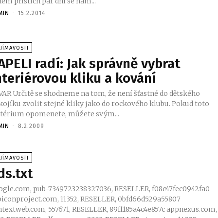
em příštích pár dní se nám...
MIN
-
15.2.2014
JÍMAVOSTI
APELI radí: Jak správně vybrat
nteriérovou kliku a kování
a tom, že není šťastné do dětského
kojíku zvolit stejné kliky jako do rockového klubu. Pokud toto
itérium opomenete, můžete svým...
MIN
-
8.2.2009
JÍMAVOSTI
ds.txt
ogle.com, pub-7349723238327036, RESELLER, f08c47fec0942fa0
biconproject.com, 11352, RESELLER, 0bfd66d529a55807
textweb.com, 557671, RESELLER, 89ff185a4c4e857c appnexus.com,