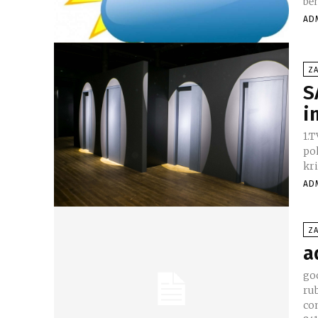
běh
AD
ZA
S
i
1.TVAR Určitě se shodneme n
po
kr
AD
ZA
a
go
ru
con