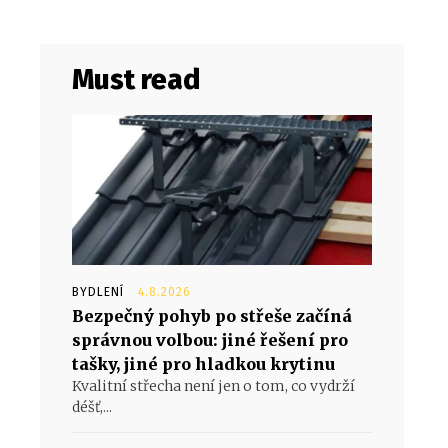
Must read
e
BYDLENÍ
4.8.2026
Bezpečný pohyb po střeše začíná
správnou volbou: jiné řešení pro
tašky, jiné pro hladkou krytinu
Kvalitní střecha není jen o tom, co vydrží
déšť,...