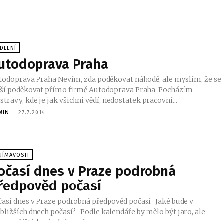
DLENÍ
utodoprava Praha
todoprava Praha Nevím, zda poděkovat náhodě, ale myslím, že s
uší poděkovat přímo firmě Autodoprava Praha. Pocházím
stravy, kde je jak všichni vědí, nedostatek pracovní...
MIN
-
27.7.2014
JÍMAVOSTI
očasí dnes v Praze podrobná
ředpověd počasí
časí dnes v Praze podrobná předpověd počasí Jaké bude v
ších dnech počasí? Podle kalendáře by mělo být jaro, ale