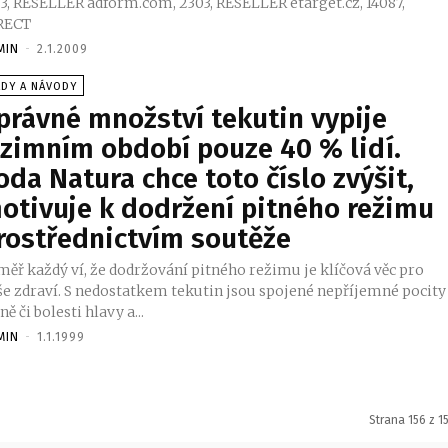
LER adform.com, 2303, RESELLER etarget.cz, 14087,
RECT
MIN
-
2.1.2009
ADY A NÁVODY
právné množství tekutin vypije
 zimním období pouze 40 % lidí.
oda Natura chce toto číslo zvýšit,
otivuje k dodržení pitného režimu
rostřednictvím soutěže
měř každý ví, že dodržování pitného režimu je klíčová věc pro
še zdraví. S nedostatkem tekutin jsou spojené nepříjemné pocity
ně či bolesti hlavy a...
MIN
-
1.1.1999
Strana 156 z 1