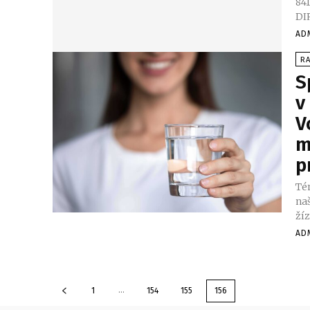
8413, RESEL
DI
AD
R
S
v
V
m
p
Té
na
žíz
AD
...
1
154
155
156