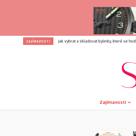
Jak vybrat a skladovat bylinky, které se hodí n
Profesní zkouška pro kouče: Co přesně př
ZAJÍMAVOSTI
Zajímavosti