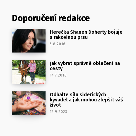
Doporučení redakce
Herečka Shanen Doherty bojuje
s rakovinou prsu
5.8.2016
Jak vybrat správné oblečení na
cesty
14.7.2016
Odhalte sílu siderických
kyvadel a jak mohou zlepšit váš
život
12.9.2023