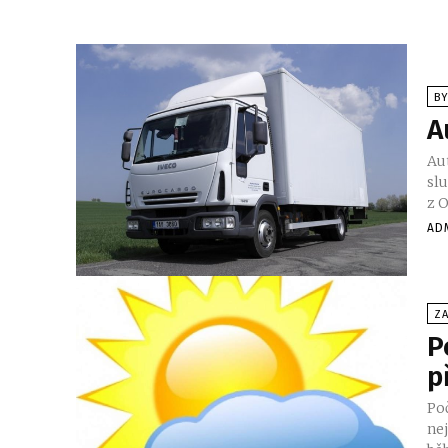
BY
A
Au
sl
z O
AD
ZA
P
p
Po
nejbliž