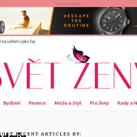
- Komerční sdělení -
a vaření i jako čaj
ináší?
Bydlení
Finance
Móda a Styl
Pro ženy
Rady a 
MOST RECENT ARTICLES BY: