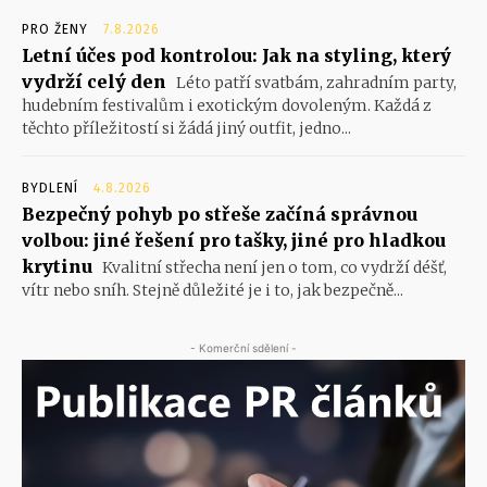
PRO ŽENY
7.8.2026
Letní účes pod kontrolou: Jak na styling, který
vydrží celý den
Léto patří svatbám, zahradním party,
hudebním festivalům i exotickým dovoleným. Každá z
těchto příležitostí si žádá jiný outfit, jedno...
BYDLENÍ
4.8.2026
Bezpečný pohyb po střeše začíná správnou
volbou: jiné řešení pro tašky, jiné pro hladkou
krytinu
Kvalitní střecha není jen o tom, co vydrží déšť,
vítr nebo sníh. Stejně důležité je i to, jak bezpečně...
- Komerční sdělení -