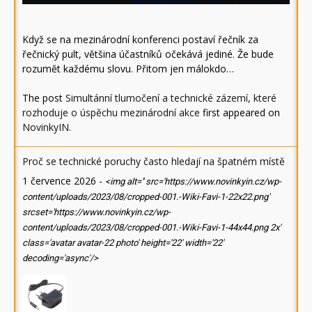
Když se na mezinárodní konferenci postaví řečník za
řečnický pult, většina účastníků očekává jediné. Že bude
rozumět každému slovu. Přitom jen málokdo…
The post
Simultánní tlumočení a technické zázemí, které
rozhoduje o úspěchu mezinárodní akce
first appeared on
NovinkyIN
.
Proč se technické poruchy často hledají na špatném místě
1 července 2026
-
<img alt='' src='https://www.novinkyin.cz/wp-
content/uploads/2023/08/cropped-001.-Wiki-Favi-1-22x22.png'
srcset='https://www.novinkyin.cz/wp-
content/uploads/2023/08/cropped-001.-Wiki-Favi-1-44x44.png 2x'
class='avatar avatar-22 photo' height='22' width='22'
decoding='async'/>