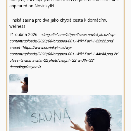
appeared on
NovinkyIN
.
Finská sauna pro dva jako chytrá cesta k domácímu
wellness
21 dubna 2026
-
<img alt='' src='https://www.novinkyin.cz/wp-
content/uploads/2023/08/cropped-001.-Wiki-Favi-1-22x22.png'
srcset='https://www.novinkyin.cz/wp-
content/uploads/2023/08/cropped-001.-Wiki-Favi-1-44x44.png 2x'
class='avatar avatar-22 photo' height='22' width='22'
decoding='async'/>