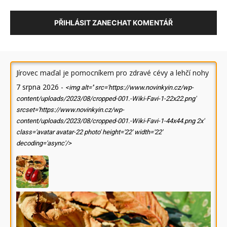
PŘIHLÁSIT ZANECHAT KOMENTÁŘ
Jírovec maďal je pomocníkem pro zdravé cévy a lehčí nohy
7 srpna 2026
-
<img alt='' src='https://www.novinkyin.cz/wp-
content/uploads/2023/08/cropped-001.-Wiki-Favi-1-22x22.png'
srcset='https://www.novinkyin.cz/wp-
content/uploads/2023/08/cropped-001.-Wiki-Favi-1-44x44.png 2x'
class='avatar avatar-22 photo' height='22' width='22'
decoding='async'/>