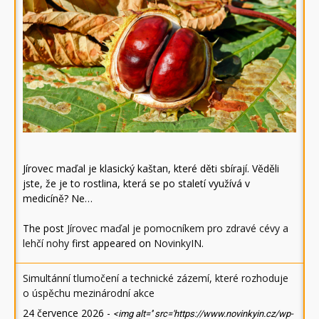
Jírovec maďal je klasický kaštan, které děti sbírají. Věděli
jste, že je to rostlina, která se po staletí využívá v
medicíně? Ne…
The post
Jírovec maďal je pomocníkem pro zdravé cévy a
lehčí nohy
first appeared on
NovinkyIN
.
Simultánní tlumočení a technické zázemí, které rozhoduje
o úspěchu mezinárodní akce
24 července 2026
-
<img alt='' src='https://www.novinkyin.cz/wp-