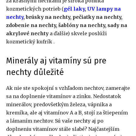
za krásnymi nechtami je široká ponuka
kozmetických potrieb (
gél laky
,
UV lampy na
nechty
, brúsky na nechty, pečiatky na nechty,
zdobenie na nechty, šablóny na nechty, sady na
akrylové nechty
a ďalšie) skvele poslúži
kozmetický kufrík .
Minerály aj vitamíny sú pre
nechty důležité
Ak nie ste spokojní s vzhľadom nechtov, zamerajte
sa na doplnenie vitamínov a zinku. Nedostatok
minerálov, predovšetkým železa, vápnika a
kremíka, ale aj vitamínov A a B, stojí za štiepením
a lámaním nechtov. Sú vaše nechty aj po
doplneniu vitamínov stále slabé? Najčastejším