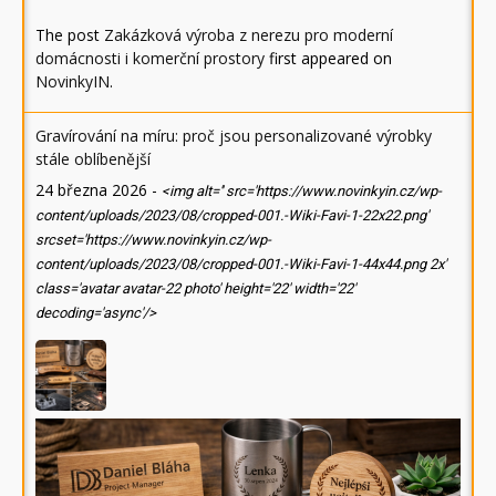
The post
Zakázková výroba z nerezu pro moderní
domácnosti i komerční prostory
first appeared on
NovinkyIN
.
Gravírování na míru: proč jsou personalizované výrobky
stále oblíbenější
24 března 2026
-
<img alt='' src='https://www.novinkyin.cz/wp-
content/uploads/2023/08/cropped-001.-Wiki-Favi-1-22x22.png'
srcset='https://www.novinkyin.cz/wp-
content/uploads/2023/08/cropped-001.-Wiki-Favi-1-44x44.png 2x'
class='avatar avatar-22 photo' height='22' width='22'
decoding='async'/>