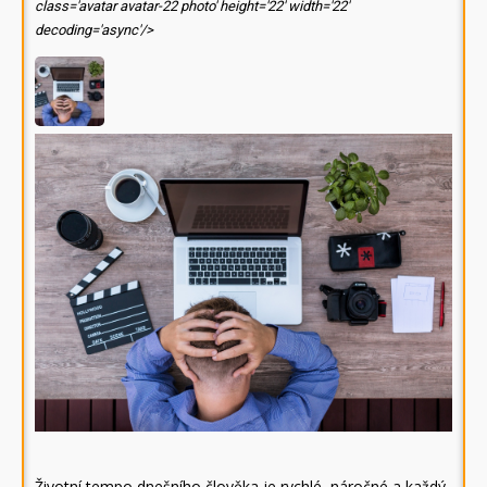
class='avatar avatar-22 photo' height='22' width='22'
decoding='async'/>
Životní tempo dnešního člověka je rychlé, náročné a každý