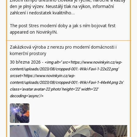
den je plný výzev. Neustálý tlak na výkon, informační
zahlcení i nedostatek kvalitního…
The post
Stres moderní doby a jak s ním bojovat
first
appeared on
NovinkyIN
.
Zakázková výroba z nerezu pro moderní domácnosti i
komerční prostory
30 března 2026
-
<img alt='' src='https://www.novinkyin.cz/wp-
content/uploads/2023/08/cropped-001.-Wiki-Favi-1-22x22.png'
srcset='https://www.novinkyin.cz/wp-
content/uploads/2023/08/cropped-001.-Wiki-Favi-1-44x44.png 2x'
class='avatar avatar-22 photo' height='22' width='22'
decoding='async'/>