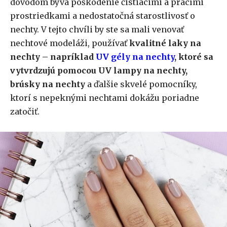
dôvodom býva poškodenie čistiacimi a pracími
prostriedkami a nedostatočná starostlivosť o
nechty. V tejto chvíli by ste sa mali venovať
nechtové modeláži, používať
kvalitné laky na
nechty – napríklad
UV gély na nechty
, ktoré sa
vytvrdzujú pomocou UV lampy na nechty,
brúsky na nechty
a ďalšie skvelé pomocníky,
ktorí s nepeknými nechtami dokážu poriadne
zatočiť.