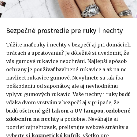
Bezpečné prostredie pre ruky i nechty
Túžite mať ruky i nechty v bezpečí aj pri domácich
prácach a upratovaniu? Je dôležité si uvedomiť, že
vás gumové rukavice neochráni. Najlepší spôsob
ochrany je používať bavlnené rukavice a až na ne
navliecť rukavice gumové. Nevyhnete sa tak iba
poškodeniu od saponátov, ale aj nevhodnému
vplyvu gumových rukavíc. Vaše nechty i ruky budú
vďaka dvom vrstvám v bezpečí aj v prípade, že
budú ošetrené
gél lakom a UV lampou, ozdobené
zdobením na nechty
a podobne. Neváhajte si
pozrieť rajnehtov.sk, prelistujte webové stránky a
vyberte si
kozmetický kufrík
, všetko pre