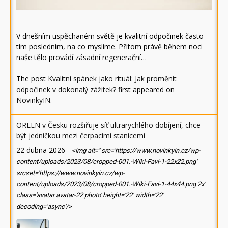
V dnešním uspěchaném světě je kvalitní odpočinek často
tím posledním, na co myslíme. Přitom právě během noci
naše tělo provádí zásadní regenerační…
The post
Kvalitní spánek jako rituál: Jak proměnit
odpočinek v dokonalý zážitek?
first appeared on
NovinkyIN
.
ORLEN v Česku rozšiřuje síť ultrarychlého dobíjení, chce
být jedničkou mezi čerpacími stanicemi
22 dubna 2026
-
<img alt='' src='https://www.novinkyin.cz/wp-
content/uploads/2023/08/cropped-001.-Wiki-Favi-1-22x22.png'
srcset='https://www.novinkyin.cz/wp-
content/uploads/2023/08/cropped-001.-Wiki-Favi-1-44x44.png 2x'
class='avatar avatar-22 photo' height='22' width='22'
decoding='async'/>