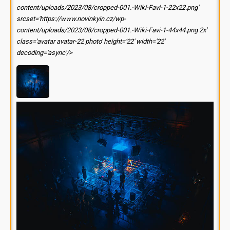
content/uploads/2023/08/cropped-001.-Wiki-Favi-1-22x22.png'
srcset='https://www.novinkyin.cz/wp-
content/uploads/2023/08/cropped-001.-Wiki-Favi-1-44x44.png 2x'
class='avatar avatar-22 photo' height='22' width='22'
decoding='async'/>