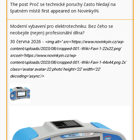
The post
Proč se technické poruchy často hledají na
špatném místě
first appeared on
NovinkyIN
.
Moderní vybavení pro elektrotechniku: Bez čeho se
neobejde (nejen) profesionální dílna?
30 června 2026
-
<img alt='' src='https://www.novinkyin.cz/wp-
content/uploads/2023/08/cropped-001.-Wiki-Favi-1-22x22.png'
srcset='https://www.novinkyin.cz/wp-
content/uploads/2023/08/cropped-001.-Wiki-Favi-1-44x44.png 2x'
class='avatar avatar-22 photo' height='22' width='22'
decoding='async'/>