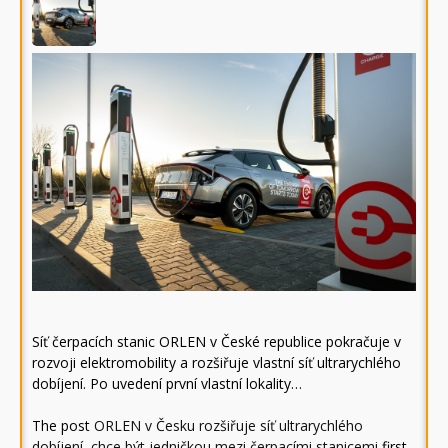
Síť čerpacích stanic ORLEN v České republice pokračuje v
rozvoji elektromobility a rozšiřuje vlastní síť ultrarychlého
dobíjení. Po uvedení první vlastní lokality…
The post
ORLEN v Česku rozšiřuje síť ultrarychlého
dobíjení, chce být jedničkou mezi čerpacími stanicemi
first