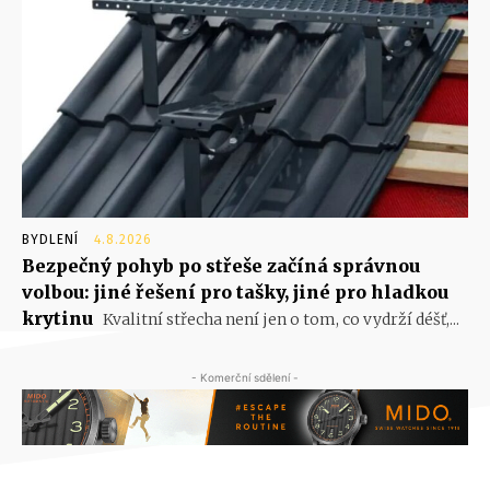
BYDLENÍ
4.8.2026
Bezpečný pohyb po střeše začíná správnou
volbou: jiné řešení pro tašky, jiné pro hladkou
krytinu
Kvalitní střecha není jen o tom, co vydrží déšť,...
- Komerční sdělení -