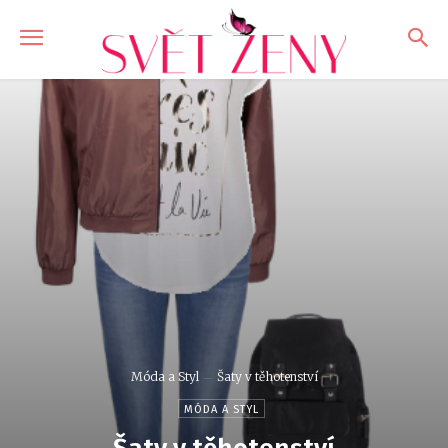
Móda a Styl
Šaty v těhotenství
MÓDA A STYL