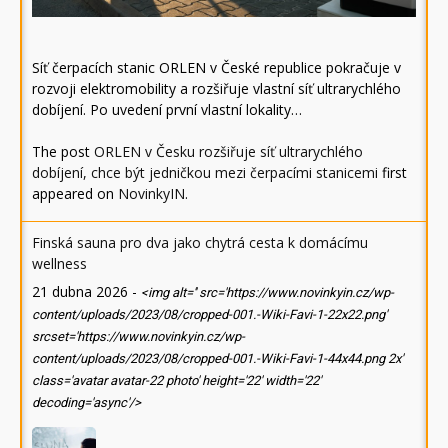
Síť čerpacích stanic ORLEN v České republice pokračuje v
rozvoji elektromobility a rozšiřuje vlastní síť ultrarychlého
dobíjení. Po uvedení první vlastní lokality…
The post
ORLEN v Česku rozšiřuje síť ultrarychlého
dobíjení, chce být jedničkou mezi čerpacími stanicemi
first
appeared on
NovinkyIN
.
Finská sauna pro dva jako chytrá cesta k domácímu
wellness
21 dubna 2026
-
<img alt='' src='https://www.novinkyin.cz/wp-
content/uploads/2023/08/cropped-001.-Wiki-Favi-1-22x22.png'
srcset='https://www.novinkyin.cz/wp-
content/uploads/2023/08/cropped-001.-Wiki-Favi-1-44x44.png 2x'
class='avatar avatar-22 photo' height='22' width='22'
decoding='async'/>