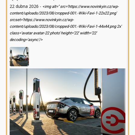
22 dubna 2026
-
<img alt='' src='https://www.novinkyin.cz/wp-
content/uploads/2023/08/cropped-001.-Wiki-Favi-1-22x22.png'
srcset='https://www.novinkyin.cz/wp-
content/uploads/2023/08/cropped-001.-Wiki-Favi-1-44x44.png 2x'
class='avatar avatar-22 photo' height='22' width='22'
decoding='async'/>