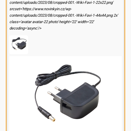
content/uploads/2023/08/cropped-001.-Wiki-Favi-1-22x22.png'
srcset='https://www.novinkyin.cz/wp-
content/uploads/2023/08/cropped-001.-Wiki-Favi-1-44x44.png 2x'
class='avatar avatar-22 photo' height='22' width='22'
decoding='async'/>