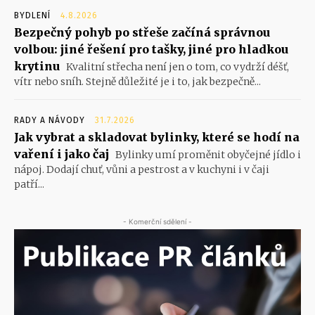
BYDLENÍ
4.8.2026
Bezpečný pohyb po střeše začíná správnou
volbou: jiné řešení pro tašky, jiné pro hladkou
krytinu
Kvalitní střecha není jen o tom, co vydrží déšť,
vítr nebo sníh. Stejně důležité je i to, jak bezpečně...
RADY A NÁVODY
31.7.2026
Jak vybrat a skladovat bylinky, které se hodí na
vaření i jako čaj
Bylinky umí proměnit obyčejné jídlo i
nápoj. Dodají chuť, vůni a pestrost a v kuchyni i v čaji
patří...
- Komerční sdělení -