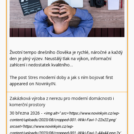
Životní tempo dnešního člověka je rychlé, náročné a každý
den je plný výzev. Neustálý tlak na výkon, informační
zahlcení i nedostatek kvalitního…
The post
Stres moderní doby a jak s ním bojovat
first
appeared on
NovinkyIN
.
Zakázková výroba z nerezu pro moderní domácnosti i
komerční prostory
30 března 2026
-
<img alt='' src='https://www.novinkyin.cz/wp-
content/uploads/2023/08/cropped-001.-Wiki-Favi-1-22x22.png'
srcset='https://www.novinkyin.cz/wp-
content/uploads/2023/08/cropped-001.-Wiki-Favi-1-44x44.png 2x'