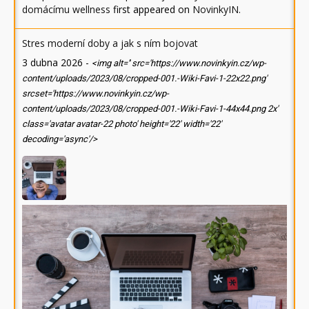
domácímu wellness
first appeared on
NovinkyIN
.
Stres moderní doby a jak s ním bojovat
3 dubna 2026
-
<img alt='' src='https://www.novinkyin.cz/wp-
content/uploads/2023/08/cropped-001.-Wiki-Favi-1-22x22.png'
srcset='https://www.novinkyin.cz/wp-
content/uploads/2023/08/cropped-001.-Wiki-Favi-1-44x44.png 2x'
class='avatar avatar-22 photo' height='22' width='22'
decoding='async'/>