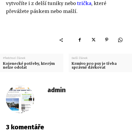
vytvoříte i z delší tuniky nebo
trička
, které
převážete páskem nebo mašlí.
Předchozí článek
Další článek
Kojenecké potřeby, kterým
Krmivo pro psy je třeba
nelze odolat
správně dávkovat
admin
3 komentáře