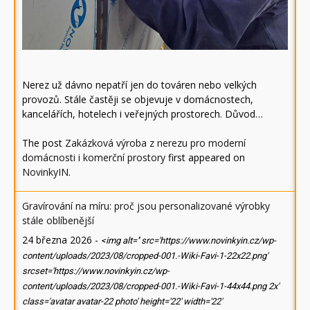
Nerez už dávno nepatří jen do továren nebo velkých
provozů. Stále častěji se objevuje v domácnostech,
kancelářích, hotelech i veřejných prostorech. Důvod…
The post
Zakázková výroba z nerezu pro moderní
domácnosti i komerční prostory
first appeared on
NovinkyIN
.
Gravírování na míru: proč jsou personalizované výrobky
stále oblíbenější
24 března 2026
-
<img alt='' src='https://www.novinkyin.cz/wp-
content/uploads/2023/08/cropped-001.-Wiki-Favi-1-22x22.png'
srcset='https://www.novinkyin.cz/wp-
content/uploads/2023/08/cropped-001.-Wiki-Favi-1-44x44.png 2x'
class='avatar avatar-22 photo' height='22' width='22'