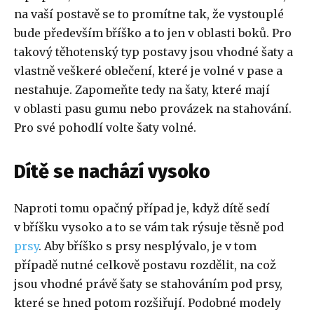
na vaší postavě se to promítne tak, že vystouplé
bude především bříško a to jen v oblasti boků. Pro
takový těhotenský typ postavy jsou vhodné šaty a
vlastně veškeré oblečení, které je volné v pase a
nestahuje. Zapomeňte tedy na šaty, které mají
v oblasti pasu gumu nebo provázek na stahování.
Pro své pohodlí volte šaty volné.
Dítě se nachází vysoko
Naproti tomu opačný případ je, když dítě sedí
v bříšku vysoko a to se vám tak rýsuje těsně pod
prsy
. Aby bříško s prsy nesplývalo, je v tom
případě nutné celkově postavu rozdělit, na což
jsou vhodné právě šaty se stahováním pod prsy,
které se hned potom rozšiřují. Podobné modely