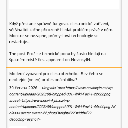
Když přestane správně fungovat elektronické zařízení,
většina lidí začne přirozeně hledat problém právě v něm.
Monitor se nezapne, průmyslová technologie se
restartuje…
The post
Proč se technické poruchy často hledají na
špatném místě
first appeared on
NovinkyIN
.
Moderní vybavení pro elektrotechniku: Bez čeho se
neobejde (nejen) profesionální dílna?
30 června 2026
-
<img alt='' src='https://www.novinkyin.cz/wp-
content/uploads/2023/08/cropped-001.-Wiki-Favi-1-22x22.png'
srcset='https://www.novinkyin.cz/wp-
content/uploads/2023/08/cropped-001.-Wiki-Favi-1-44x44.png 2x'
class='avatar avatar-22 photo' height='22' width='22'
decoding='async'/>