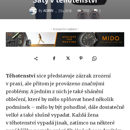
Šaty v těhotenství
-
By
ADMIN
1853
25.4.2018
3
- Komerční sdělení -
Těhotenství
sice představuje zázrak zrození
v praxi, ale přitom je provázeno značnými
problémy. A jedním z nich je také shánění
oblečení, které by mělo splňovat hned několik
podmínek – mělo by být pohodlné, dále dostatečně
velké a také slušně vypadat. Každá žena
v těhotenství vypadá jinak, zatímco na některé