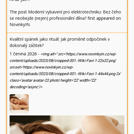
The post
Moderní vybavení pro elektrotechniku: Bez čeho
se neobejde (nejen) profesionální dílna?
first appeared on
NovinkyIN
.
Kvalitní spánek jako rituál: Jak proměnit odpočinek v
dokonalý zážitek?
1 června 2026
-
<img alt='' src='https://www.novinkyin.cz/wp-
content/uploads/2023/08/cropped-001.-Wiki-Favi-1-22x22.png'
srcset='https://www.novinkyin.cz/wp-
content/uploads/2023/08/cropped-001.-Wiki-Favi-1-44x44.png 2x'
class='avatar avatar-22 photo' height='22' width='22'
decoding='async'/>