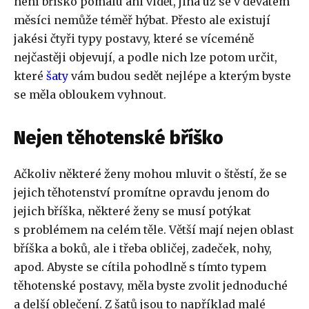
není bříško pomalu ani vidět, jiná už se v devátém
měsíci nemůže téměř hýbat. Přesto ale existují
jakési čtyři typy postavy, které se víceméně
nejčastěji objevují, a podle nich lze potom určit,
které
šaty
vám budou sedět nejlépe a kterým byste
se měla obloukem vyhnout.
Nejen těhotenské bříško
Ačkoliv některé ženy mohou mluvit o štěstí, že se
jejich těhotenství promítne opravdu jenom do
jejich bříška, některé ženy se musí potýkat
s problémem na celém těle. Větší mají nejen oblast
bříška a boků, ale i třeba obličej, zadeček, nohy,
apod. Abyste se cítila pohodlně s tímto typem
těhotenské postavy, měla byste zvolit jednoduché
a delší oblečení. Z šatů jsou to například malé