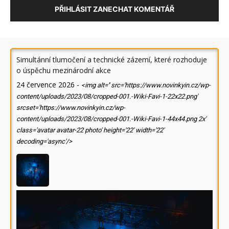
PŘIHLÁSIT ZANECHAT KOMENTÁŘ
Simultánní tlumočení a technické zázemí, které rozhoduje
o úspěchu mezinárodní akce
24 července 2026
-
<img alt='' src='https://www.novinkyin.cz/wp-
content/uploads/2023/08/cropped-001.-Wiki-Favi-1-22x22.png'
srcset='https://www.novinkyin.cz/wp-
content/uploads/2023/08/cropped-001.-Wiki-Favi-1-44x44.png 2x'
class='avatar avatar-22 photo' height='22' width='22'
decoding='async'/>