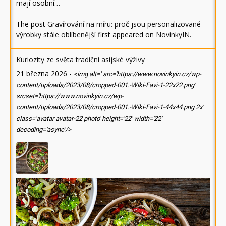
mají osobní…
The post
Gravírování na míru: proč jsou personalizované
výrobky stále oblíbenější
first appeared on
NovinkyIN
.
Kuriozity ze světa tradiční asijské výživy
21 března 2026
-
<img alt='' src='https://www.novinkyin.cz/wp-
content/uploads/2023/08/cropped-001.-Wiki-Favi-1-22x22.png'
srcset='https://www.novinkyin.cz/wp-
content/uploads/2023/08/cropped-001.-Wiki-Favi-1-44x44.png 2x'
class='avatar avatar-22 photo' height='22' width='22'
decoding='async'/>