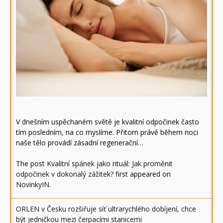
V dnešním uspěchaném světě je kvalitní odpočinek často
tím posledním, na co myslíme. Přitom právě během noci
naše tělo provádí zásadní regenerační…
The post
Kvalitní spánek jako rituál: Jak proměnit
odpočinek v dokonalý zážitek?
first appeared on
NovinkyIN
.
ORLEN v Česku rozšiřuje síť ultrarychlého dobíjení, chce
být jedničkou mezi čerpacími stanicemi