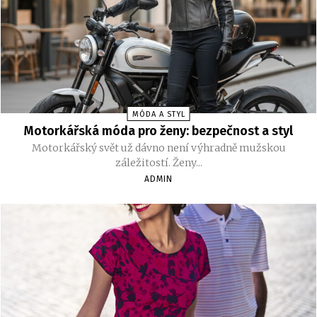
MÓDA A STYL
Motorkářská móda pro ženy: bezpečnost a styl
Motorkářský svět už dávno není výhradně mužskou
záležitostí. Ženy...
ADMIN