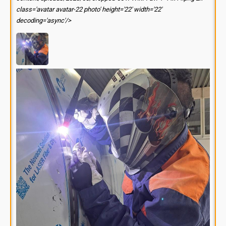
class='avatar avatar-22 photo' height='22' width='22'
decoding='async'/>