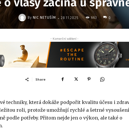
e o vlasy začíná u správn
-
By
NIC NETUŠÍM
663
28.11.2025
0
- Komerční sdělení -
Share
vé techniky, která dokáže podpořit kvalitu účesu i zdrav
ežitou roli, protože umožňují rychlé a šetrné vysoušení
ě podle potřeby. Přitom nejde jen o výkon, ale také o
m.