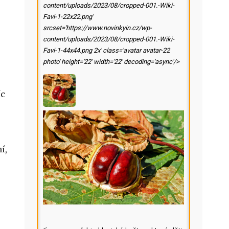
content/uploads/2023/08/cropped-001.-Wiki-
Favi-1-22x22.png'
srcset='https://www.novinkyin.cz/wp-
content/uploads/2023/08/cropped-001.-Wiki-
Favi-1-44x44.png 2x' class='avatar avatar-22
photo' height='22' width='22' decoding='async'/>
íc
í,