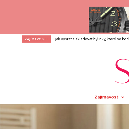
Profesní zkouška pro kouče: Co přesně při
ZAJÍMAVOSTI
Zajímavosti