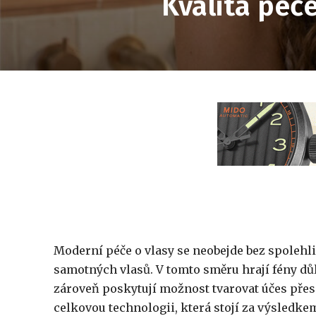
Kvalita péč
Moderní péče o vlasy se neobejde bez spolehli
samotných vlasů. V tomto směru hrají fény důl
zároveň poskytují možnost tvarovat účes přesn
celkovou technologii, která stojí za výsledke