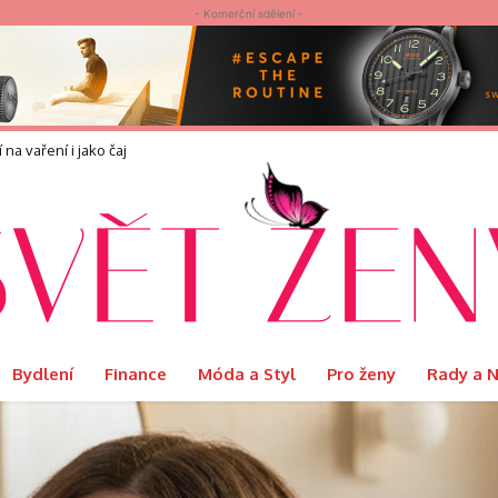
- Komerční sdělení -
náší?
Bydlení
Finance
Móda a Styl
Pro ženy
Rady a 