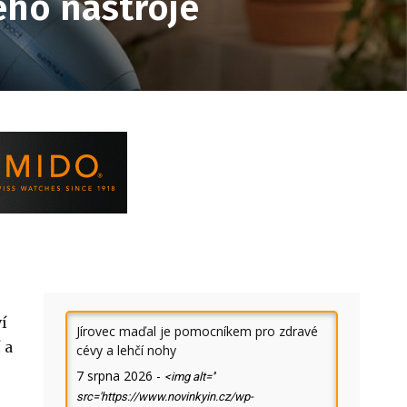
ého nástroje
í
Jírovec maďal je pomocníkem pro zdravé
 a
cévy a lehčí nohy
7 srpna 2026
-
<img alt=''
src='https://www.novinkyin.cz/wp-