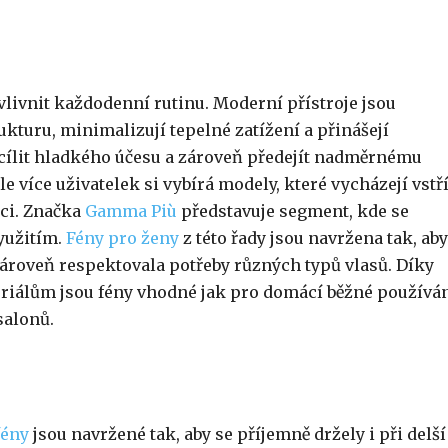
ovlivnit každodenní rutinu. Moderní přístroje jsou
kturu, minimalizují tepelné zatížení a přinášejí
ílit hladkého účesu a zároveň předejít nadměrnému
e více uživatelek si vybírá modely, které vycházejí vstř
ci. Značka
Gamma Più
představuje segment, kde se
yužitím.
Fény pro ženy
z této řady jsou navržena tak, aby
zároveň respektovala potřeby různých typů vlasů. Díky
iálům jsou fény vhodné jak pro domácí běžné používán
salonů.
fény
jsou navržené tak, aby se příjemně držely i při delší