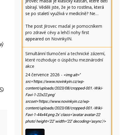
Jírovec maďal je klasický kaštan, které děti
sbírají. Věděli jste, že je to rostlina, která
se po staletí využívá v medicíně? Ne…
The post
Jírovec maďal je pomocníkem
pro zdravé cévy a lehčí nohy
first
appeared on
NovinkyIN
.
ný
Simultánní tlumočení a technické zázemí,
které rozhoduje o úspěchu mezinárodní
akce
24 července 2026
-
<img alt=''
src='https://www.novinkyin.cz/wp-
content/uploads/2023/08/cropped-001.-Wiki-
Favi-1-22x22.png'
srcset='https://www.novinkyin.cz/wp-
content/uploads/2023/08/cropped-001.-Wiki-
Favi-1-44x44.png 2x' class='avatar avatar-22
photo' height='22' width='22' decoding='async'/>