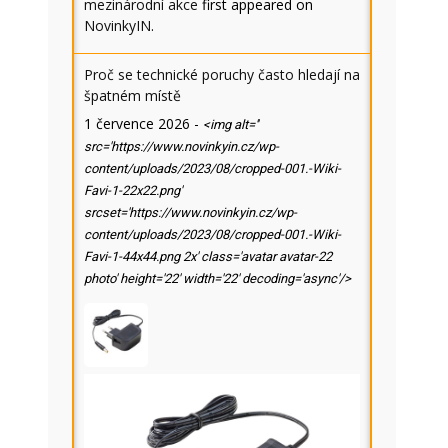
mezinárodní akce
first appeared on
NovinkyIN
.
Proč se technické poruchy často hledají na
špatném místě
1 července 2026
-
<img alt=''
src='https://www.novinkyin.cz/wp-
content/uploads/2023/08/cropped-001.-Wiki-
Favi-1-22x22.png'
srcset='https://www.novinkyin.cz/wp-
content/uploads/2023/08/cropped-001.-Wiki-
Favi-1-44x44.png 2x' class='avatar avatar-22
photo' height='22' width='22' decoding='async'/>