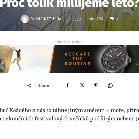
Proč tolik milujeme léto
-
By
NIC NETUŠÍM
1758
3.7.2022
0
- Komerční sdělení -
Share
ouhu? Každého z nás to táhne jiným směrem – moře, přír
 a nekončících festivalových večírků pod širým nebem. J