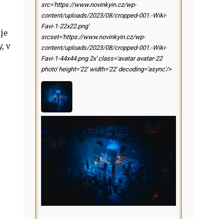
src='https://www.novinkyin.cz/wp-
content/uploads/2023/08/cropped-001.-Wiki-
Favi-1-22x22.png'
je
srcset='https://www.novinkyin.cz/wp-
, v
content/uploads/2023/08/cropped-001.-Wiki-
Favi-1-44x44.png 2x' class='avatar avatar-22
photo' height='22' width='22' decoding='async'/>