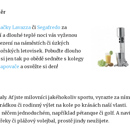
měr
ačky Lavazza
či
Segafredo
za
 a dlouhé teplé noci vás vyženou
sezení na náměstích či úzkých
 mořských letovisek. Pobuďte dlouho
o si jen tak po obědě sedněte s kolegy
rapovače
a osvěžte si den!
y. Ať jste milovníci jakéhokoliv sportu, vyrazte za ním
rádkou či rodinný výlet na kole po krásách naší vlasti.
 něčem jednoduchém, například pétanque či golf. A nav
 řeky či plážový volejbal, prostě jindy neužijete.