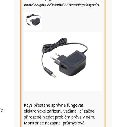
photo' height='22' width='22' decoding='async'/>
Když přestane správně fungovat
íc
elektronické zařízení, většina lidí začne
přirozeně hledat problém právě v něm.
Monitor se nezapne, průmyslová