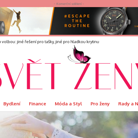
- Komerční sdělení -
olbou: jiné řešení pro tašky, jiné pro hladkou krytinu
Bydlení
Finance
Móda a Styl
Pro ženy
Rady a 