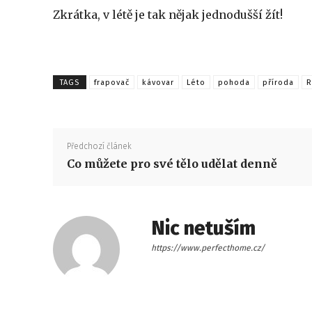
Zkrátka, v létě je tak nějak jednodušší žít!
TAGS
frapovač
kávovar
Léto
pohoda
příroda
R
Předchozí článek
Co můžete pro své tělo udělat denně
Nic netuším
https://www.perfecthome.cz/