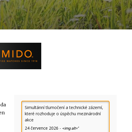
?
oda
Simultánní tlumočení a technické zázemí,
en
které rozhoduje o úspěchu mezinárodní
akce
24 července 2026
-
<img alt=''