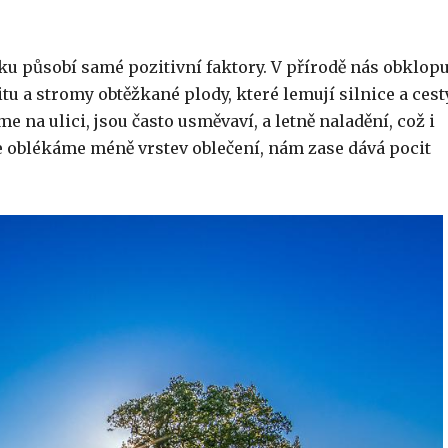
u působí samé pozitivní faktory. V přírodě nás obklopu
tu a stromy obtěžkané plody, které lemují silnice a cesty
e na ulici, jsou často usměvaví, a letně naladění, což i
 že oblékáme méně vrstev oblečení, nám zase dává pocit