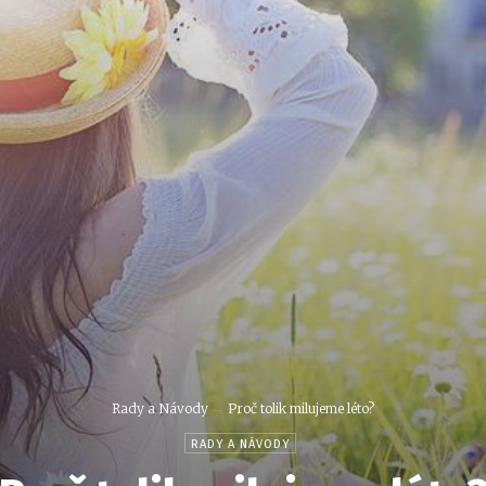
Rady a Návody
Proč tolik milujeme léto?
RADY A NÁVODY