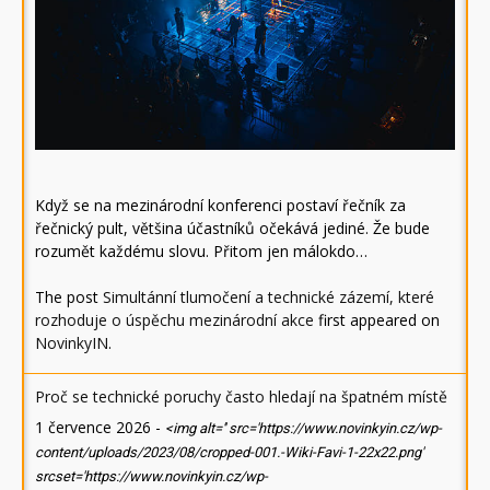
Když se na mezinárodní konferenci postaví řečník za
řečnický pult, většina účastníků očekává jediné. Že bude
rozumět každému slovu. Přitom jen málokdo…
The post
Simultánní tlumočení a technické zázemí, které
rozhoduje o úspěchu mezinárodní akce
first appeared on
NovinkyIN
.
Proč se technické poruchy často hledají na špatném místě
1 července 2026
-
<img alt='' src='https://www.novinkyin.cz/wp-
content/uploads/2023/08/cropped-001.-Wiki-Favi-1-22x22.png'
srcset='https://www.novinkyin.cz/wp-