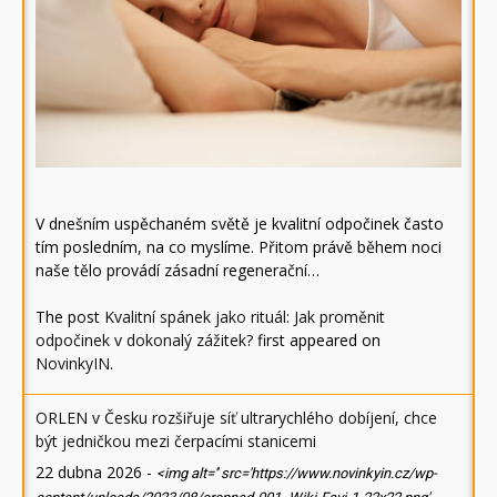
V dnešním uspěchaném světě je kvalitní odpočinek často
tím posledním, na co myslíme. Přitom právě během noci
naše tělo provádí zásadní regenerační…
The post
Kvalitní spánek jako rituál: Jak proměnit
odpočinek v dokonalý zážitek?
first appeared on
NovinkyIN
.
ORLEN v Česku rozšiřuje síť ultrarychlého dobíjení, chce
být jedničkou mezi čerpacími stanicemi
22 dubna 2026
-
<img alt='' src='https://www.novinkyin.cz/wp-