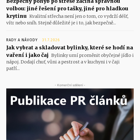
Bezpečný pohyb po střeše začíná správnou
volbou: jiné řešení pro tašky, jiné pro hladkou
krytinu
Kvalitní střecha není jen o tom, co vydrží déšť,
vítr nebo sníh. Stejně důležité je i to, jak bezpečně...
RADY A NÁVODY
31.7.2026
Jak vybrat a skladovat bylinky, které se hodí na
vaření i jako čaj
Bylinky umí proměnit obyčejné jídlo i
nápoj. Dodají chuť, vůni a pestrost a v kuchyni i v čaji
patří...
- Komerční sdělení -