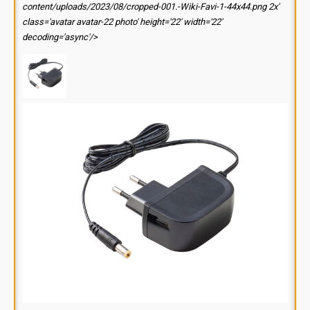
content/uploads/2023/08/cropped-001.-Wiki-Favi-1-44x44.png 2x'
class='avatar avatar-22 photo' height='22' width='22'
decoding='async'/>