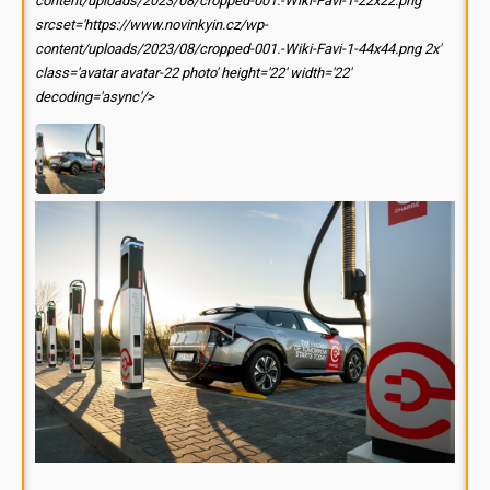
content/uploads/2023/08/cropped-001.-Wiki-Favi-1-22x22.png'
srcset='https://www.novinkyin.cz/wp-
content/uploads/2023/08/cropped-001.-Wiki-Favi-1-44x44.png 2x'
class='avatar avatar-22 photo' height='22' width='22'
decoding='async'/>