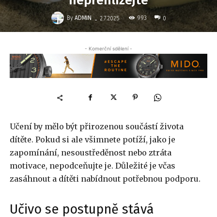
nepřehlížejte
-
By
ADMIN
993
2.7.2025
0
- Komerční sdělení -
Učení by mělo být přirozenou součástí života
dítěte. Pokud si ale všimnete potíží, jako je
zapomínání, nesoustředěnost nebo ztráta
motivace, nepodceňujte je. Důležité je včas
zasáhnout a dítěti nabídnout potřebnou podporu.
Učivo se postupně stává