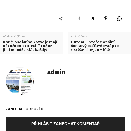
Předchozí článek
Další článek
Kouči osobního rozvoje mají
Hurom – profesionální
náročnou profesi. Proč se
šnekový odšťavňovač pro
jimi nemůže stát každý?
osvěžení nejen v létě
admin
ZANECHAT ODPOVĚĎ
PŘIHLÁSIT ZANECHAT KOMENTÁŘ