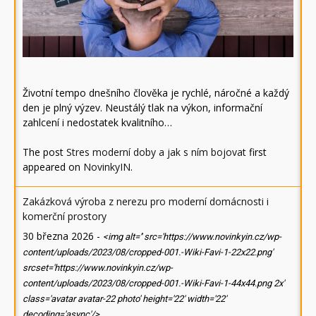
Životní tempo dnešního člověka je rychlé, náročné a každý
den je plný výzev. Neustálý tlak na výkon, informační
zahlcení i nedostatek kvalitního…
The post
Stres moderní doby a jak s ním bojovat
first
appeared on
NovinkyIN
.
Zakázková výroba z nerezu pro moderní domácnosti i
komerční prostory
30 března 2026
-
<img alt='' src='https://www.novinkyin.cz/wp-
content/uploads/2023/08/cropped-001.-Wiki-Favi-1-22x22.png'
srcset='https://www.novinkyin.cz/wp-
content/uploads/2023/08/cropped-001.-Wiki-Favi-1-44x44.png 2x'
class='avatar avatar-22 photo' height='22' width='22'
decoding='async'/>