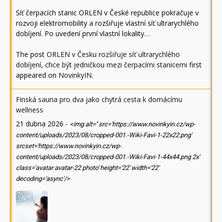
Síť čerpacích stanic ORLEN v České republice pokračuje v
rozvoji elektromobility a rozšiřuje vlastní síť ultrarychlého
dobíjení. Po uvedení první vlastní lokality…
The post
ORLEN v Česku rozšiřuje síť ultrarychlého
dobíjení, chce být jedničkou mezi čerpacími stanicemi
first
appeared on
NovinkyIN
.
Finská sauna pro dva jako chytrá cesta k domácímu
wellness
21 dubna 2026
-
<img alt='' src='https://www.novinkyin.cz/wp-
content/uploads/2023/08/cropped-001.-Wiki-Favi-1-22x22.png'
srcset='https://www.novinkyin.cz/wp-
content/uploads/2023/08/cropped-001.-Wiki-Favi-1-44x44.png 2x'
class='avatar avatar-22 photo' height='22' width='22'
decoding='async'/>