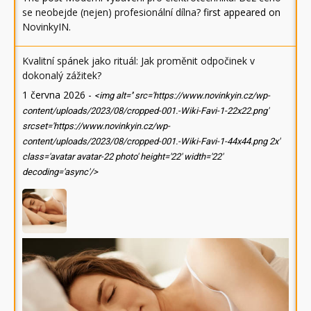
se neobejde (nejen) profesionální dílna?
first appeared on
NovinkyIN
.
Kvalitní spánek jako rituál: Jak proměnit odpočinek v
dokonalý zážitek?
1 června 2026
-
<img alt='' src='https://www.novinkyin.cz/wp-
content/uploads/2023/08/cropped-001.-Wiki-Favi-1-22x22.png'
srcset='https://www.novinkyin.cz/wp-
content/uploads/2023/08/cropped-001.-Wiki-Favi-1-44x44.png 2x'
class='avatar avatar-22 photo' height='22' width='22'
decoding='async'/>