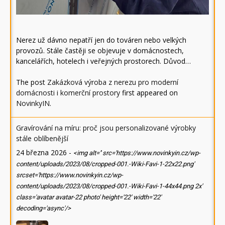
Nerez už dávno nepatří jen do továren nebo velkých
provozů. Stále častěji se objevuje v domácnostech,
kancelářích, hotelech i veřejných prostorech. Důvod…
The post
Zakázková výroba z nerezu pro moderní
domácnosti i komerční prostory
first appeared on
NovinkyIN
.
Gravírování na míru: proč jsou personalizované výrobky
stále oblíbenější
24 března 2026
-
<img alt='' src='https://www.novinkyin.cz/wp-
content/uploads/2023/08/cropped-001.-Wiki-Favi-1-22x22.png'
srcset='https://www.novinkyin.cz/wp-
content/uploads/2023/08/cropped-001.-Wiki-Favi-1-44x44.png 2x'
class='avatar avatar-22 photo' height='22' width='22'
decoding='async'/>