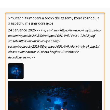
Simultánní tlumočení a technické zázemí, které rozhoduje
o úspěchu mezinárodní akce
24 července 2026
-
<img alt='' src='https://www.novinkyin.cz/wp-
content/uploads/2023/08/cropped-001.-Wiki-Favi-1-22x22.png'
srcset='https://www.novinkyin.cz/wp-
content/uploads/2023/08/cropped-001.-Wiki-Favi-1-44x44.png 2x'
class='avatar avatar-22 photo' height='22' width='22'
decoding='async'/>