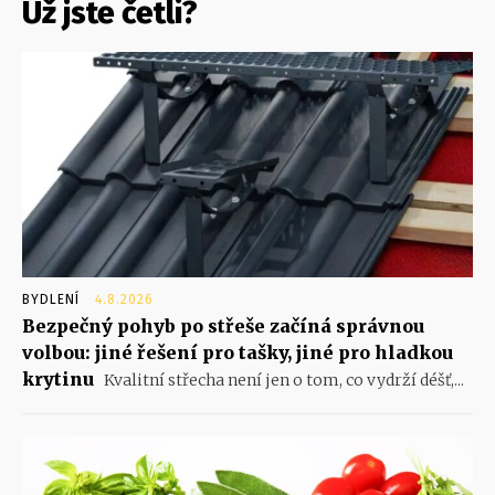
Už jste četli?
BYDLENÍ
4.8.2026
Bezpečný pohyb po střeše začíná správnou
volbou: jiné řešení pro tašky, jiné pro hladkou
krytinu
Kvalitní střecha není jen o tom, co vydrží déšť,...