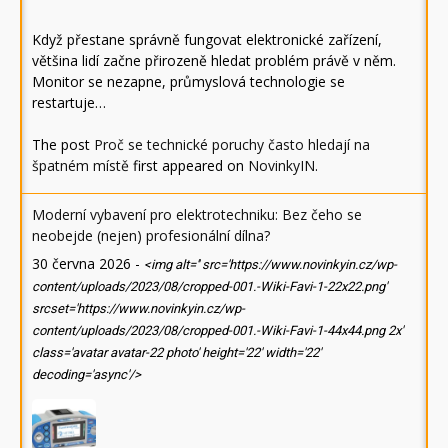
Když přestane správně fungovat elektronické zařízení,
většina lidí začne přirozeně hledat problém právě v něm.
Monitor se nezapne, průmyslová technologie se
restartuje…
The post
Proč se technické poruchy často hledají na
špatném místě
first appeared on
NovinkyIN
.
Moderní vybavení pro elektrotechniku: Bez čeho se
neobejde (nejen) profesionální dílna?
30 června 2026
-
<img alt='' src='https://www.novinkyin.cz/wp-
content/uploads/2023/08/cropped-001.-Wiki-Favi-1-22x22.png'
srcset='https://www.novinkyin.cz/wp-
content/uploads/2023/08/cropped-001.-Wiki-Favi-1-44x44.png 2x'
class='avatar avatar-22 photo' height='22' width='22'
decoding='async'/>