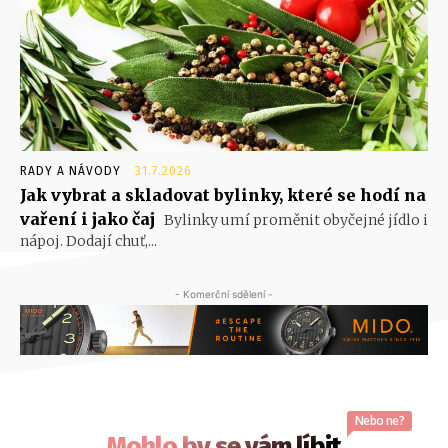
RADY A NÁVODY
31.7.2026
Jak vybrat a skladovat bylinky, které se hodí na
vaření i jako čaj
Bylinky umí proměnit obyčejné jídlo i
nápoj. Dodají chuť,...
- Komerční sdělení -
Nebo ne?
Mohlo by se vám líbit