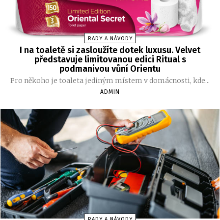
RADY A NÁVODY
I na toaletě si zasloužíte dotek luxusu. Velvet
představuje limitovanou edici Ritual s
podmanivou vůní Orientu
Pro někoho je toaleta jediným místem v domácnosti, kde...
ADMIN
RADY A NÁVODY