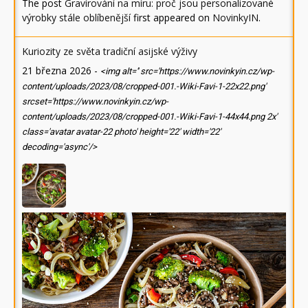
The post
Gravírování na míru: proč jsou personalizované
výrobky stále oblíbenější
first appeared on
NovinkyIN
.
Kuriozity ze světa tradiční asijské výživy
21 března 2026
-
<img alt='' src='https://www.novinkyin.cz/wp-
content/uploads/2023/08/cropped-001.-Wiki-Favi-1-22x22.png'
srcset='https://www.novinkyin.cz/wp-
content/uploads/2023/08/cropped-001.-Wiki-Favi-1-44x44.png 2x'
class='avatar avatar-22 photo' height='22' width='22'
decoding='async'/>