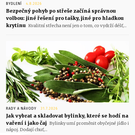
BYDLENÍ
4.8.2026
Bezpečný pohyb po střeše začíná správnou
volbou: jiné řešení pro tašky, jiné pro hladkou
krytinu
Kvalitní střecha není jen o tom, co vydrží déšť,...
RADY A NÁVODY
31.7.2026
Jak vybrat a skladovat bylinky, které se hodí na
vaření i jako čaj
Bylinky umí proměnit obyčejné jídlo i
nápoj. Dodají chuť,...