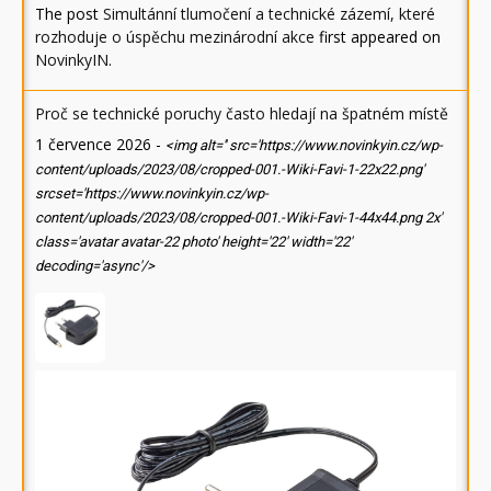
The post
Simultánní tlumočení a technické zázemí, které
rozhoduje o úspěchu mezinárodní akce
first appeared on
NovinkyIN
.
Proč se technické poruchy často hledají na špatném místě
1 července 2026
-
<img alt='' src='https://www.novinkyin.cz/wp-
content/uploads/2023/08/cropped-001.-Wiki-Favi-1-22x22.png'
srcset='https://www.novinkyin.cz/wp-
content/uploads/2023/08/cropped-001.-Wiki-Favi-1-44x44.png 2x'
class='avatar avatar-22 photo' height='22' width='22'
decoding='async'/>