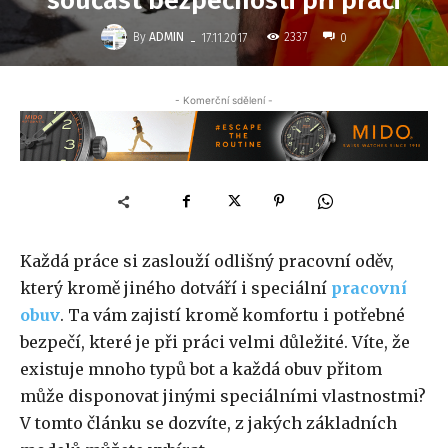
součást bezpečnosti při práci
-
By
ADMIN
2337
17.11.2017
0
- Komerční sdělení -
Každá práce si zaslouží odlišný pracovní oděv,
který kromě jiného dotváří i speciální
pracovní
obuv
. Ta vám zajistí kromě komfortu i potřebné
bezpečí, které je při práci velmi důležité. Víte, že
existuje mnoho typů bot a každá obuv přitom
může disponovat jinými speciálními vlastnostmi?
V tomto článku se dozvíte, z jakých základních