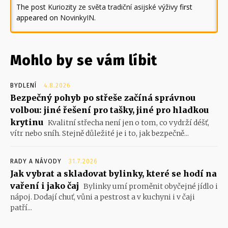
The post
Kuriozity ze světa tradiční asijské výživy
first
appeared on
NovinkyIN
.
Mohlo by se vám líbit
BYDLENÍ
4.8.2026
Bezpečný pohyb po střeše začíná správnou
volbou: jiné řešení pro tašky, jiné pro hladkou
krytinu
Kvalitní střecha není jen o tom, co vydrží déšť,
vítr nebo sníh. Stejně důležité je i to, jak bezpečně...
RADY A NÁVODY
31.7.2026
Jak vybrat a skladovat bylinky, které se hodí na
vaření i jako čaj
Bylinky umí proměnit obyčejné jídlo i
nápoj. Dodají chuť, vůni a pestrost a v kuchyni i v čaji
patří...