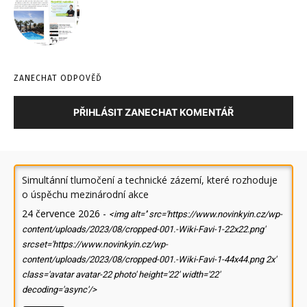
ZANECHAT ODPOVĚĎ
PŘIHLÁSIT ZANECHAT KOMENTÁŘ
Simultánní tlumočení a technické zázemí, které rozhoduje
o úspěchu mezinárodní akce
24 července 2026
-
<img alt='' src='https://www.novinkyin.cz/wp-
content/uploads/2023/08/cropped-001.-Wiki-Favi-1-22x22.png'
srcset='https://www.novinkyin.cz/wp-
content/uploads/2023/08/cropped-001.-Wiki-Favi-1-44x44.png 2x'
class='avatar avatar-22 photo' height='22' width='22'
decoding='async'/>