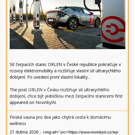
Síť čerpacích stanic ORLEN v České republice pokračuje v
rozvoji elektromobility a rozšiřuje vlastní síť ultrarychlého
dobíjení. Po uvedení první vlastní lokality…
The post
ORLEN v Česku rozšiřuje síť ultrarychlého
dobíjení, chce být jedničkou mezi čerpacími stanicemi
first
appeared on
NovinkyIN
.
Finská sauna pro dva jako chytrá cesta k domácímu
wellness
21 dubna 2026
-
<img alt='' src='https://www.novinkyin.cz/wp-