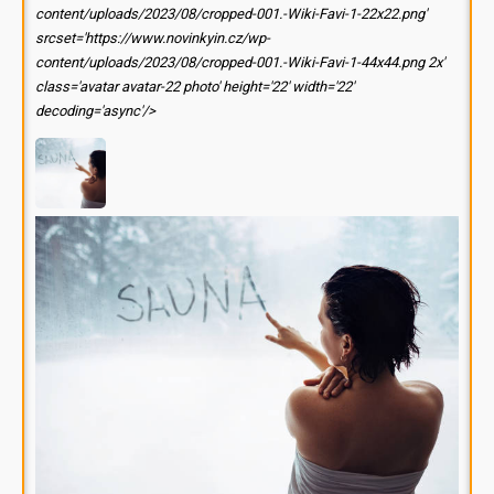
content/uploads/2023/08/cropped-001.-Wiki-Favi-1-22x22.png'
srcset='https://www.novinkyin.cz/wp-
content/uploads/2023/08/cropped-001.-Wiki-Favi-1-44x44.png 2x'
class='avatar avatar-22 photo' height='22' width='22'
decoding='async'/>