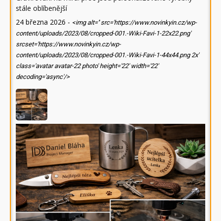
stále oblíbenější
24 března 2026
-
<img alt='' src='https://www.novinkyin.cz/wp-
content/uploads/2023/08/cropped-001.-Wiki-Favi-1-22x22.png'
srcset='https://www.novinkyin.cz/wp-
content/uploads/2023/08/cropped-001.-Wiki-Favi-1-44x44.png 2x'
class='avatar avatar-22 photo' height='22' width='22'
decoding='async'/>