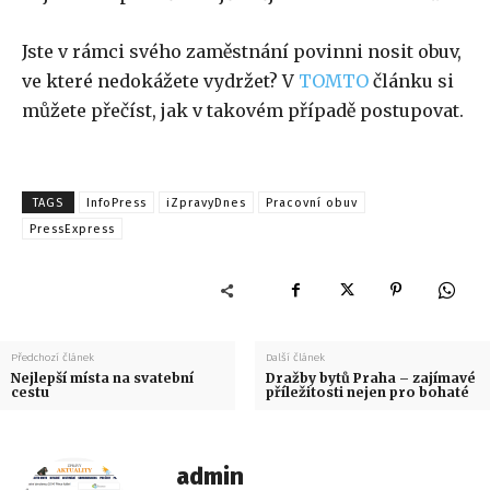
Jste v rámci svého zaměstnání povinni nosit obuv,
ve které nedokážete vydržet? V
TOMTO
článku si
můžete přečíst, jak v takovém případě postupovat.
TAGS
InfoPress
iZpravyDnes
Pracovní obuv
PressExpress
Předchozí článek
Další článek
Nejlepší místa na svatební
Dražby bytů Praha – zajímavé
cestu
příležitosti nejen pro bohaté
admin