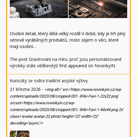
Osobní detail, který dělá velký rozdíl V době, kdy je trh plný
sériově vyráběných produktů, roste zájem o věci, které
mají osobní…
The post
Gravírování na míru: proč jsou personalizované
výrobky stále oblíbenější
first appeared on
NovinkyIN
.
Kuriozity ze světa tradiční asijské výživy
21 března 2026
-
<img alt='' src='https://www.novinkyin.cz/wp-
content/uploads/2023/08/cropped-001.-Wiki-Favi-1-22x22.png'
srcset='https://www.novinkyin.cz/wp-
content/uploads/2023/08/cropped-001.-Wiki-Favi-1-44x44.png 2x'
class='avatar avatar-22 photo' height='22' width='22'
decoding='async'/>