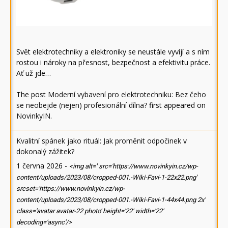
Svět elektrotechniky a elektroniky se neustále vyvíjí a s ním
rostou i nároky na přesnost, bezpečnost a efektivitu práce.
Ať už jde…
The post
Moderní vybavení pro elektrotechniku: Bez čeho
se neobejde (nejen) profesionální dílna?
first appeared on
NovinkyIN
.
Kvalitní spánek jako rituál: Jak proměnit odpočinek v
dokonalý zážitek?
1 června 2026
-
<img alt='' src='https://www.novinkyin.cz/wp-
content/uploads/2023/08/cropped-001.-Wiki-Favi-1-22x22.png'
srcset='https://www.novinkyin.cz/wp-
content/uploads/2023/08/cropped-001.-Wiki-Favi-1-44x44.png 2x'
class='avatar avatar-22 photo' height='22' width='22'
decoding='async'/>