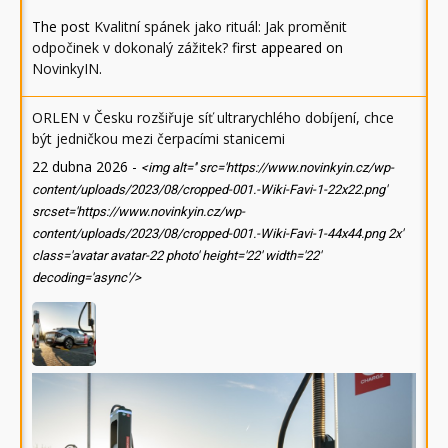
The post
Kvalitní spánek jako rituál: Jak proměnit
odpočinek v dokonalý zážitek?
first appeared on
NovinkyIN
.
ORLEN v Česku rozšiřuje síť ultrarychlého dobíjení, chce
být jedničkou mezi čerpacími stanicemi
22 dubna 2026
-
<img alt='' src='https://www.novinkyin.cz/wp-
content/uploads/2023/08/cropped-001.-Wiki-Favi-1-22x22.png'
srcset='https://www.novinkyin.cz/wp-
content/uploads/2023/08/cropped-001.-Wiki-Favi-1-44x44.png 2x'
class='avatar avatar-22 photo' height='22' width='22'
decoding='async'/>