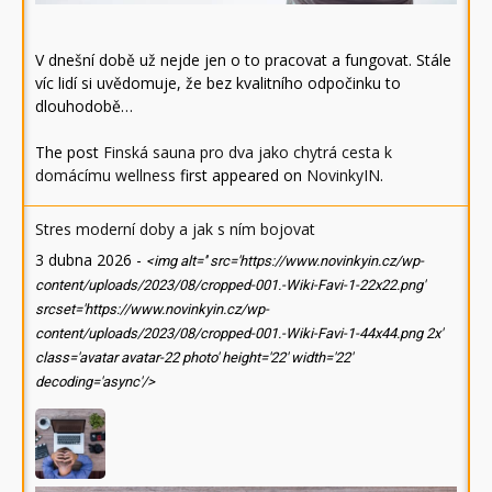
V dnešní době už nejde jen o to pracovat a fungovat. Stále
víc lidí si uvědomuje, že bez kvalitního odpočinku to
dlouhodobě…
The post
Finská sauna pro dva jako chytrá cesta k
domácímu wellness
first appeared on
NovinkyIN
.
Stres moderní doby a jak s ním bojovat
3 dubna 2026
-
<img alt='' src='https://www.novinkyin.cz/wp-
content/uploads/2023/08/cropped-001.-Wiki-Favi-1-22x22.png'
srcset='https://www.novinkyin.cz/wp-
content/uploads/2023/08/cropped-001.-Wiki-Favi-1-44x44.png 2x'
class='avatar avatar-22 photo' height='22' width='22'
decoding='async'/>