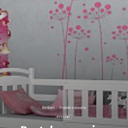
Bydlení
Postele z masivu
BYDLENÍ