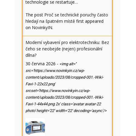
technologie se restartuje…
The post
Proč se technické poruchy často
hledají na špatném místě
first appeared
on
NovinkyIN
.
Moderní vybavení pro elektrotechniku: Bez
čeho se neobejde (nejen) profesionální
dílna?
30 června 2026
-
<img alt=''
src='https://www.novinkyin.cz/wp-
content/uploads/2023/08/cropped-001.-Wiki-
Favi-1-22x22.png'
srcset='https://www.novinkyin.cz/wp-
content/uploads/2023/08/cropped-001.-Wiki-
Favi-1-44x44.png 2x' class='avatar avatar-22
photo' height='22' width='22' decoding='async'/>