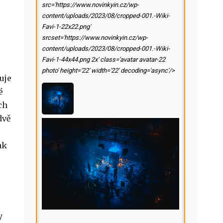
src='https://www.novinkyin.cz/wp-
content/uploads/2023/08/cropped-001.-Wiki-
Favi-1-22x22.png'
srcset='https://www.novinkyin.cz/wp-
content/uploads/2023/08/cropped-001.-Wiki-
Favi-1-44x44.png 2x' class='avatar avatar-22
photo' height='22' width='22' decoding='async'/>
uje
é
ch
dvě
ak
y