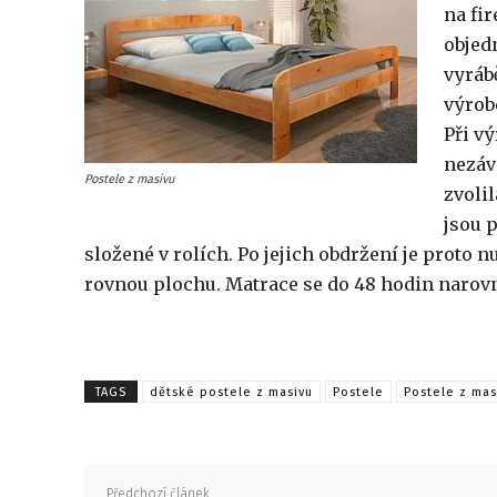
na fi
objedn
vyráb
výrob
Při v
nezáv
Postele z masivu
zvoli
jsou 
složené v rolích. Po jejich obdržení je proto n
rovnou plochu. Matrace se do 48 hodin narovn
TAGS
dětské postele z masivu
Postele
Postele z mas
Předchozí článek