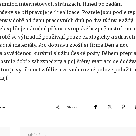
remních internetových stránkách. Ihned po zadání
ávky se připravuje její realizace. Postele jsou podle ty
ěny v době od dvou pracovních dnů po dva týdny. Každý
ek splňuje náročné přísné evropské bezpečnostní norm
ýrobě se výhradně používají pouze ekologicky a zdravot
adné materiály. Pro dopravu zboží si firma Den a noc
la osvědčenou kurýrní službu České pošty. Během přepr
postele dobře zabezpečeny a pojištěny. Matrace se dodáva
utno je vytáhnout z fólie a ve vodorovné poloze položit 
ají.
Share
ivu
Další článek