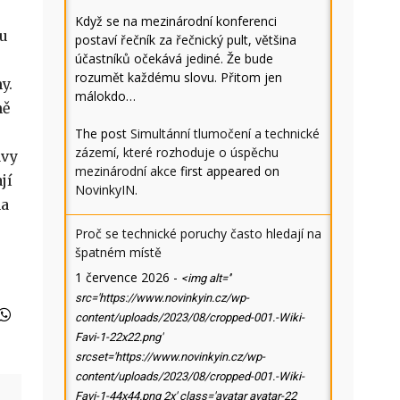
Když se na mezinárodní konferenci
pu
postaví řečník za řečnický pult, většina
účastníků očekává jediné. Že bude
rozumět každému slovu. Přitom jen
y.
málokdo…
ně
The post
Simultánní tlumočení a technické
zázemí, které rozhoduje o úspěchu
avy
mezinárodní akce
first appeared on
jí
NovinkyIN
.
na
Proč se technické poruchy často hledají na
špatném místě
1 července 2026
-
<img alt=''
src='https://www.novinkyin.cz/wp-
content/uploads/2023/08/cropped-001.-Wiki-
Favi-1-22x22.png'
srcset='https://www.novinkyin.cz/wp-
content/uploads/2023/08/cropped-001.-Wiki-
Favi-1-44x44.png 2x' class='avatar avatar-22