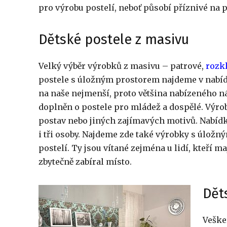
pro výrobu postelí, neboť působí příznivé na 
Dětské postele z masivu
Velký výběr výrobků z masivu – patrové,
rozkl
postele s úložným prostorem najdeme v nabí
na naše nejmenší, proto většina nabízeného ná
doplněn o postele pro mládež a dospělé. Výro
postav nebo jiných zajímavých motivů. Nabídka
i tři osoby. Najdeme zde také výrobky s úložn
postelí. Ty jsou vítané zejména u lidí, kteří 
zbytečně zabíral místo.
Dět
Veške