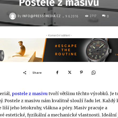
Postele z masivu
-
By
INFO@PRESS-MEDIA.CZ
2717
9.6.2016
0
- Komerční sdělení -
Share
eriál,
postele z masivu
tvoří většinu těchto výrobků. Je t
ý. Postele z masivu nám kvalitně slouží řadu let. Každý 
liší jeho letokruhy, vlákna a póry. Masiv pracuje a
vé estetické, fyzikální a mechanické vlastnosti. Ideální 