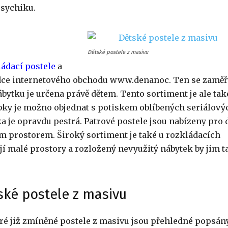
psychiku.
Dětské postele z masivu
ádací postele
a
dce internetového obchodu www.denanoc. Ten se zaměř
bytku je určena právě dětem. Tento sortiment je ale tak
bky je možno objednat s potiskem oblíbených seriálový
 je opravdu pestrá. Patrové postele jsou nabízeny pro 
ým prostorem. Široký sortiment je také u rozkládacích
mají malé prostory a rozložený nevyužitý nábytek by jim t
ské postele z masivu
ré již zmíněné postele z masivu jsou přehledné popsán