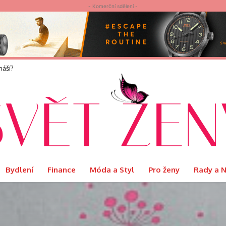
- Komerční sdělení -
elvet představuje limitovanou edici Ritual s podmanivou vůní Orientu
Bydlení
Finance
Móda a Styl
Pro ženy
Rady a 