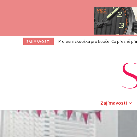
I na toaletě si zasloužíte dotek luxusu. V
ZAJÍMAVOSTI
Zajímavosti