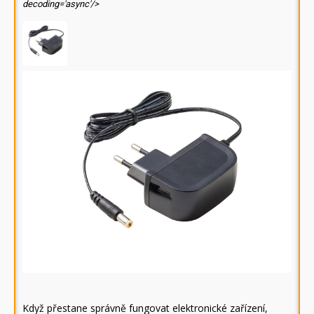
decoding='async'/>
Když přestane správně fungovat elektronické zařízení,