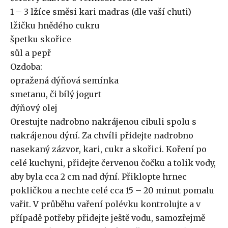
1 – 3 lžíce směsi kari madras (dle vaší chuti)
lžičku hnědého cukru
špetku skořice
sůl a pepř
Ozdoba:
opražená dýňová semínka
smetanu, či bílý jogurt
dýňový olej
Orestujte nadrobno nakrájenou cibuli spolu s
nakrájenou dýní. Za chvíli přidejte nadrobno
nasekaný zázvor, kari, cukr a skořici. Koření po
celé kuchyni, přidejte červenou čočku a tolik vody,
aby byla cca 2 cm nad dýní. Přiklopte hrnec
pokličkou a nechte celé cca 15 – 20 minut pomalu
vařit. V průběhu vaření polévku kontrolujte a v
případě potřeby přidejte ještě vodu, samozřejmě