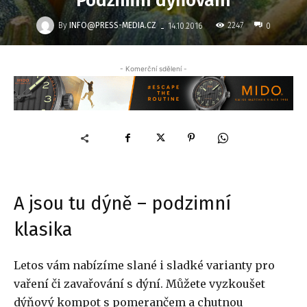
Podzimní dýňování
-
By
INFO@PRESS-MEDIA.CZ
2247
14.10.2016
0
- Komerční sdělení -
A jsou tu dýně – podzimní
klasika
Letos vám nabízíme slané i sladké varianty pro
vaření či zavařování s dýní. Můžete vyzkoušet
dýňový kompot s pomerančem a chutnou