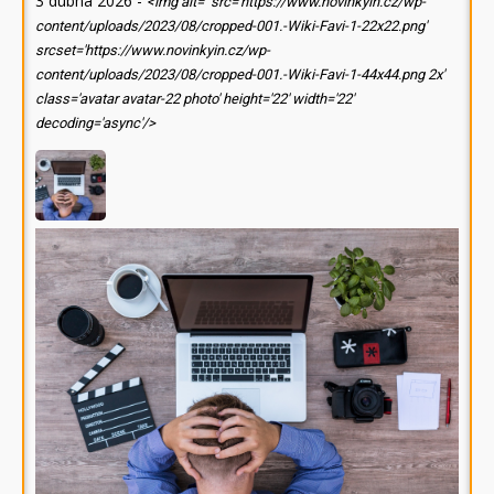
3 dubna 2026
-
<img alt='' src='https://www.novinkyin.cz/wp-
content/uploads/2023/08/cropped-001.-Wiki-Favi-1-22x22.png'
srcset='https://www.novinkyin.cz/wp-
content/uploads/2023/08/cropped-001.-Wiki-Favi-1-44x44.png 2x'
class='avatar avatar-22 photo' height='22' width='22'
decoding='async'/>