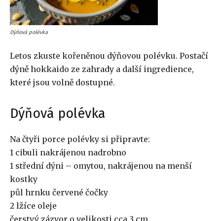
Dýňová polévka
Letos zkuste kořeněnou dýňovou polévku. Postačí
dýně hokkaido ze zahrady a další ingredience,
které jsou volně dostupné.
Dýňová polévka
Na čtyři porce polévky si připravte:
1 cibuli nakrájenou nadrobno
1 střední dýni – omytou, nakrájenou na menší
kostky
půl hrnku červené čočky
2 lžíce oleje
čerstvý zázvor o velikosti cca 3 cm