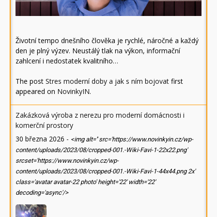
Životní tempo dnešního člověka je rychlé, náročné a každý
den je plný výzev. Neustálý tlak na výkon, informační
zahlcení i nedostatek kvalitního…
The post
Stres moderní doby a jak s ním bojovat
first
appeared on
NovinkyIN
.
Zakázková výroba z nerezu pro moderní domácnosti i
komerční prostory
30 března 2026
-
<img alt='' src='https://www.novinkyin.cz/wp-
content/uploads/2023/08/cropped-001.-Wiki-Favi-1-22x22.png'
srcset='https://www.novinkyin.cz/wp-
content/uploads/2023/08/cropped-001.-Wiki-Favi-1-44x44.png 2x'
class='avatar avatar-22 photo' height='22' width='22'
decoding='async'/>