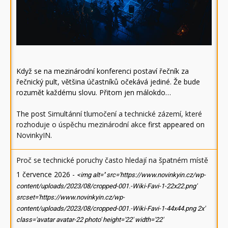
Když se na mezinárodní konferenci postaví řečník za
řečnický pult, většina účastníků očekává jediné. Že bude
rozumět každému slovu. Přitom jen málokdo…
The post
Simultánní tlumočení a technické zázemí, které
rozhoduje o úspěchu mezinárodní akce
first appeared on
NovinkyIN
.
Proč se technické poruchy často hledají na špatném místě
1 července 2026
-
<img alt='' src='https://www.novinkyin.cz/wp-
content/uploads/2023/08/cropped-001.-Wiki-Favi-1-22x22.png'
srcset='https://www.novinkyin.cz/wp-
content/uploads/2023/08/cropped-001.-Wiki-Favi-1-44x44.png 2x'
class='avatar avatar-22 photo' height='22' width='22'