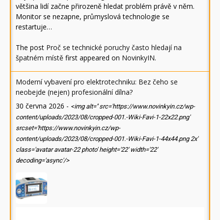
většina lidí začne přirozeně hledat problém právě v něm.
Monitor se nezapne, průmyslová technologie se
restartuje…
The post
Proč se technické poruchy často hledají na
špatném místě
first appeared on
NovinkyIN
.
Moderní vybavení pro elektrotechniku: Bez čeho se
neobejde (nejen) profesionální dílna?
30 června 2026
-
<img alt='' src='https://www.novinkyin.cz/wp-
content/uploads/2023/08/cropped-001.-Wiki-Favi-1-22x22.png'
srcset='https://www.novinkyin.cz/wp-
content/uploads/2023/08/cropped-001.-Wiki-Favi-1-44x44.png 2x'
class='avatar avatar-22 photo' height='22' width='22'
decoding='async'/>