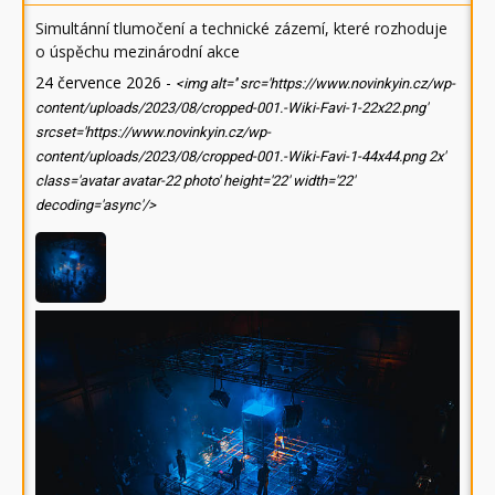
Simultánní tlumočení a technické zázemí, které rozhoduje
o úspěchu mezinárodní akce
24 července 2026
-
<img alt='' src='https://www.novinkyin.cz/wp-
content/uploads/2023/08/cropped-001.-Wiki-Favi-1-22x22.png'
srcset='https://www.novinkyin.cz/wp-
content/uploads/2023/08/cropped-001.-Wiki-Favi-1-44x44.png 2x'
class='avatar avatar-22 photo' height='22' width='22'
decoding='async'/>