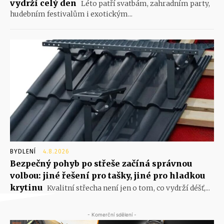
vydrží celý den
Léto patří svatbám, zahradním party,
hudebním festivalům i exotickým...
BYDLENÍ
4.8.2026
Bezpečný pohyb po střeše začíná správnou
volbou: jiné řešení pro tašky, jiné pro hladkou
krytinu
Kvalitní střecha není jen o tom, co vydrží déšť,...
- Komerční sdělení -