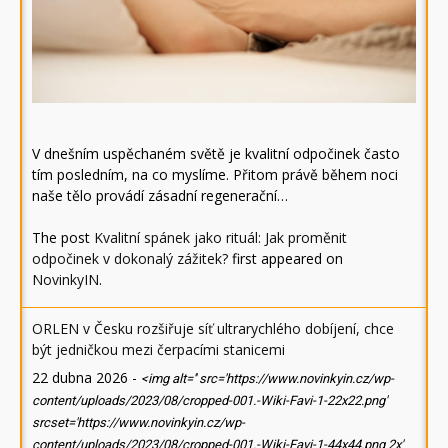
V dnešním uspěchaném světě je kvalitní odpočinek často
tím posledním, na co myslíme. Přitom právě během noci
naše tělo provádí zásadní regenerační…
The post
Kvalitní spánek jako rituál: Jak proměnit
odpočinek v dokonalý zážitek?
first appeared on
NovinkyIN
.
ORLEN v Česku rozšiřuje síť ultrarychlého dobíjení, chce
být jedničkou mezi čerpacími stanicemi
22 dubna 2026
-
<img alt='' src='https://www.novinkyin.cz/wp-
content/uploads/2023/08/cropped-001.-Wiki-Favi-1-22x22.png'
srcset='https://www.novinkyin.cz/wp-
content/uploads/2023/08/cropped-001.-Wiki-Favi-1-44x44.png 2x'