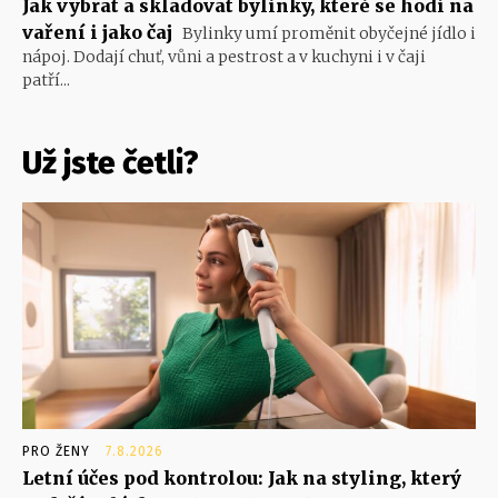
Jak vybrat a skladovat bylinky, které se hodí na
vaření i jako čaj
Bylinky umí proměnit obyčejné jídlo i
nápoj. Dodají chuť, vůni a pestrost a v kuchyni i v čaji
patří...
Už jste četli?
PRO ŽENY
7.8.2026
Letní účes pod kontrolou: Jak na styling, který