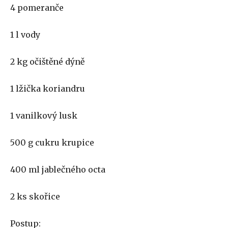
4 pomeranče
1 l vody
2 kg očištěné dýně
1 lžička koriandru
1 vanilkový lusk
500 g cukru krupice
400 ml jablečného octa
2 ks skořice
Postup: