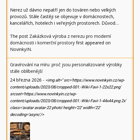
Nerez už dávno nepatří jen do továren nebo velkých
provozů. Stále častěji se objevuje v domácnostech,
kancelářích, hotelech i veřejných prostorech. Důvod…
The post
Zakázková výroba z nerezu pro moderní
domácnosti i komerční prostory
first appeared on
NovinkyIN
.
Gravírování na míru: proč jsou personalizované výrobky
stále oblíbenější
24 března 2026
-
<img alt='' src='https://www.novinkyin.cz/wp-
content/uploads/2023/08/cropped-001.-Wiki-Favi-1-22x22.png'
srcset='https://www.novinkyin.cz/wp-
content/uploads/2023/08/cropped-001.-Wiki-Favi-1-44x44.png 2x'
class='avatar avatar-22 photo' height='22' width='22'
decoding='async'/>