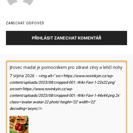
ZANECHAT ODPOVĚĎ
PŘIHLÁSIT ZANECHAT KOMENTÁŘ
Jírovec maďal je pomocníkem pro zdravé cévy a lehčí nohy
7 srpna 2026
-
<img alt='' src='https://www.novinkyin.cz/wp-
content/uploads/2023/08/cropped-001.-Wiki-Favi-1-22x22.png'
srcset='https://www.novinkyin.cz/wp-
content/uploads/2023/08/cropped-001.-Wiki-Favi-1-44x44.png 2x'
class='avatar avatar-22 photo' height='22' width='22'
decoding='async'/>