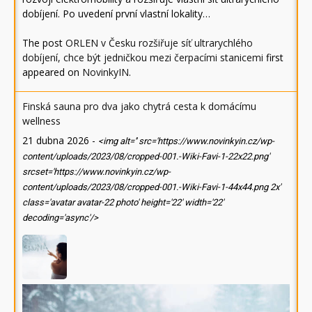
dobíjení. Po uvedení první vlastní lokality…
The post
ORLEN v Česku rozšiřuje síť ultrarychlého
dobíjení, chce být jedničkou mezi čerpacími stanicemi
first
appeared on
NovinkyIN
.
Finská sauna pro dva jako chytrá cesta k domácímu
wellness
21 dubna 2026
-
<img alt='' src='https://www.novinkyin.cz/wp-
content/uploads/2023/08/cropped-001.-Wiki-Favi-1-22x22.png'
srcset='https://www.novinkyin.cz/wp-
content/uploads/2023/08/cropped-001.-Wiki-Favi-1-44x44.png 2x'
class='avatar avatar-22 photo' height='22' width='22'
decoding='async'/>