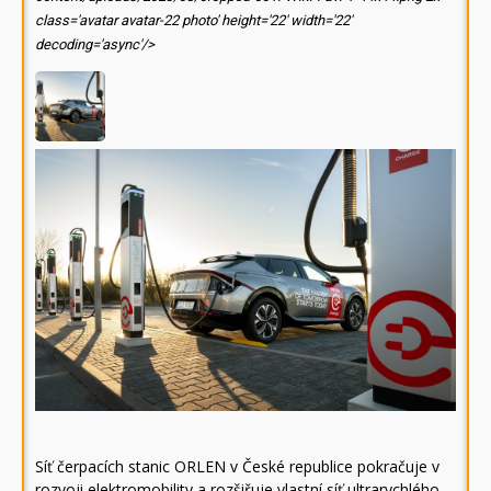
class='avatar avatar-22 photo' height='22' width='22'
decoding='async'/>
Síť čerpacích stanic ORLEN v České republice pokračuje v
rozvoji elektromobility a rozšiřuje vlastní síť ultrarychlého