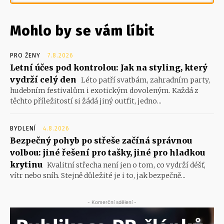
Mohlo by se vám líbit
PRO ŽENY
7.8.2026
Letní účes pod kontrolou: Jak na styling, který
vydrží celý den
Léto patří svatbám, zahradním party,
hudebním festivalům i exotickým dovoleným. Každá z
těchto příležitostí si žádá jiný outfit, jedno...
BYDLENÍ
4.8.2026
Bezpečný pohyb po střeše začíná správnou
volbou: jiné řešení pro tašky, jiné pro hladkou
krytinu
Kvalitní střecha není jen o tom, co vydrží déšť,
vítr nebo sníh. Stejně důležité je i to, jak bezpečně...
- Komerční sdělení -