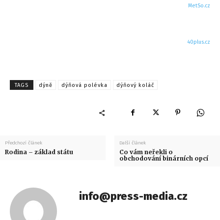
MetSo.cz
40plus.cz
TAGS
dýně
dýňová polévka
dýňový koláč
Předchozí článek
Další článek
Rodina – základ státu
Co vám neřekli o
obchodování binárních opcí
info@press-media.cz