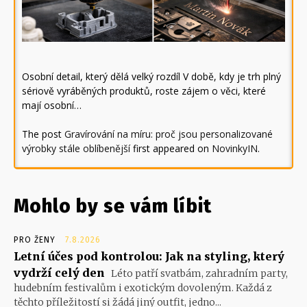
Osobní detail, který dělá velký rozdíl V době, kdy je trh plný
sériově vyráběných produktů, roste zájem o věci, které
mají osobní…
The post
Gravírování na míru: proč jsou personalizované
výrobky stále oblíbenější
first appeared on
NovinkyIN
.
Mohlo by se vám líbit
PRO ŽENY
7.8.2026
Letní účes pod kontrolou: Jak na styling, který
vydrží celý den
Léto patří svatbám, zahradním party,
hudebním festivalům i exotickým dovoleným. Každá z
těchto příležitostí si žádá jiný outfit, jedno...