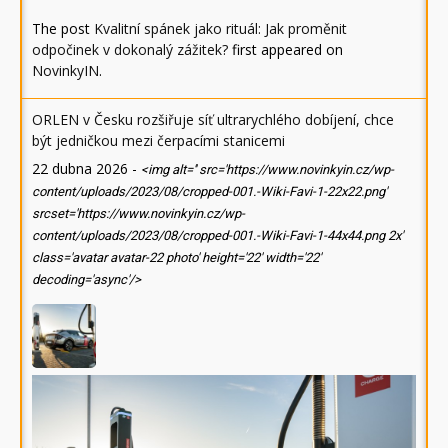
The post
Kvalitní spánek jako rituál: Jak proměnit
odpočinek v dokonalý zážitek?
first appeared on
NovinkyIN
.
ORLEN v Česku rozšiřuje síť ultrarychlého dobíjení, chce
být jedničkou mezi čerpacími stanicemi
22 dubna 2026
-
<img alt='' src='https://www.novinkyin.cz/wp-
content/uploads/2023/08/cropped-001.-Wiki-Favi-1-22x22.png'
srcset='https://www.novinkyin.cz/wp-
content/uploads/2023/08/cropped-001.-Wiki-Favi-1-44x44.png 2x'
class='avatar avatar-22 photo' height='22' width='22'
decoding='async'/>