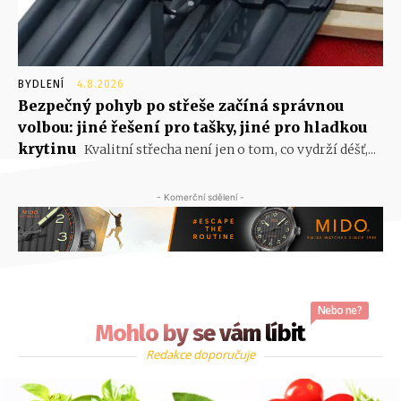
BYDLENÍ
4.8.2026
Bezpečný pohyb po střeše začíná správnou
volbou: jiné řešení pro tašky, jiné pro hladkou
krytinu
Kvalitní střecha není jen o tom, co vydrží déšť,...
- Komerční sdělení -
Nebo ne?
Mohlo by se vám líbit
Redakce doporučuje