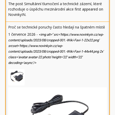
The post
Simultánní tlumočení a technické zázemí, které
rozhoduje o úspěchu mezinárodní akce
first appeared on
NovinkyIN
.
Proč se technické poruchy často hledají na špatném místě
1 července 2026
-
<img alt='' src='https://www.novinkyin.cz/wp-
content/uploads/2023/08/cropped-001.-Wiki-Favi-1-22x22.png'
srcset='https://www.novinkyin.cz/wp-
content/uploads/2023/08/cropped-001.-Wiki-Favi-1-44x44.png 2x'
class='avatar avatar-22 photo' height='22' width='22'
decoding='async'/>