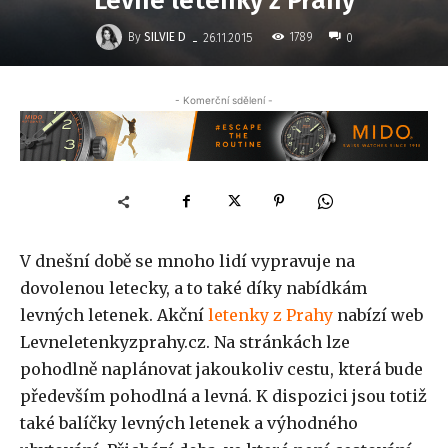
Levné letenky z Prahy
-
By
SILVIE D
1789
26.11.2015
0
- Komerční sdělení -
V dnešní době se mnoho lidí vypravuje na
dovolenou letecky, a to také díky nabídkám
levných letenek. Akční
letenky z Prahy
nabízí web
Levneletenkyzprahy.cz. Na stránkách lze
pohodlně naplánovat jakoukoliv cestu, která bude
především pohodlná a levná. K dispozici jsou totiž
také balíčky levných letenek a výhodného