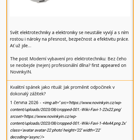
Svět elektrotechniky a elektroniky se neustále vyvíjí a s ním
rostou i nároky na přesnost, bezpečnost a efektivitu práce.
Ať už jde…
The post
Moderní vybavení pro elektrotechniku: Bez čeho
se neobejde (nejen) profesionální dílna?
first appeared on
NovinkyIN
.
Kvalitní spánek jako rituál: Jak proměnit odpočinek v
dokonalý zážitek?
1 června 2026
-
<img alt='' src='https://www.novinkyin.cz/wp-
content/uploads/2023/08/cropped-001.-Wiki-Favi-1-22x22.png'
srcset='https://www.novinkyin.cz/wp-
content/uploads/2023/08/cropped-001.-Wiki-Favi-1-44x44.png 2x'
class='avatar avatar-22 photo' height='22' width='22'
decoding='async'/>