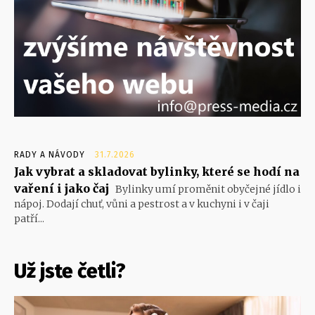
RADY A NÁVODY
31.7.2026
Jak vybrat a skladovat bylinky, které se hodí na
vaření i jako čaj
Bylinky umí proměnit obyčejné jídlo i
nápoj. Dodají chuť, vůni a pestrost a v kuchyni i v čaji
patří...
Už jste četli?