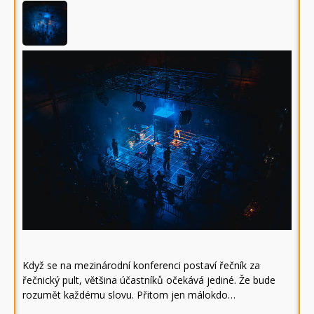
Když se na mezinárodní konferenci postaví řečník za
řečnický pult, většina účastníků očekává jediné. Že bude
rozumět každému slovu. Přitom jen málokdo…