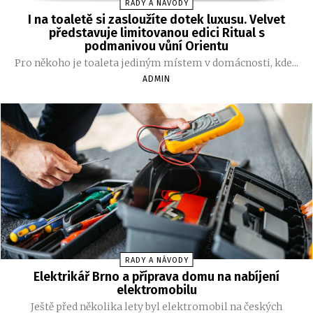
RADY A NÁVODY
I na toaletě si zasloužíte dotek luxusu. Velvet
představuje limitovanou edici Ritual s
podmanivou vůní Orientu
Pro někoho je toaleta jediným místem v domácnosti, kde...
ADMIN
RADY A NÁVODY
Elektrikář Brno a příprava domu na nabíjení
elektromobilu
Ještě před několika lety byl elektromobil na českých