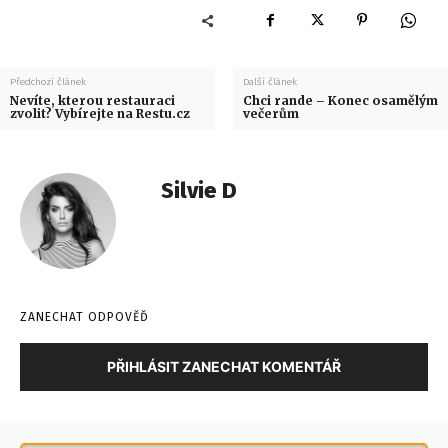
Předchozí článek
Další článek
Nevíte, kterou restauraci
Chci rande – Konec osamělým
zvolit? Vybírejte na Restu.cz
večerům
Silvie D
ZANECHAT ODPOVĚĎ
PŘIHLÁSIT ZANECHAT KOMENTÁŘ