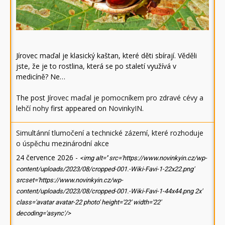
Jírovec maďal je klasický kaštan, které děti sbírají. Věděli
jste, že je to rostlina, která se po staletí využívá v
medicíně? Ne…
The post
Jírovec maďal je pomocníkem pro zdravé cévy a
lehčí nohy
first appeared on
NovinkyIN
.
Simultánní tlumočení a technické zázemí, které rozhoduje
o úspěchu mezinárodní akce
24 července 2026
-
<img alt='' src='https://www.novinkyin.cz/wp-
content/uploads/2023/08/cropped-001.-Wiki-Favi-1-22x22.png'
srcset='https://www.novinkyin.cz/wp-
content/uploads/2023/08/cropped-001.-Wiki-Favi-1-44x44.png 2x'
class='avatar avatar-22 photo' height='22' width='22'
decoding='async'/>