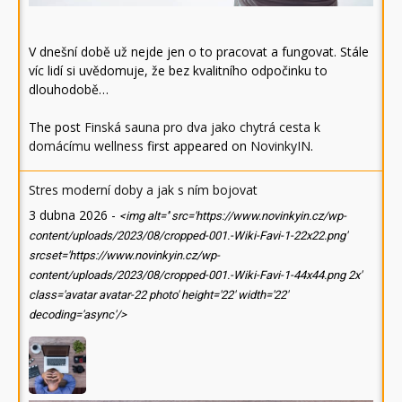
V dnešní době už nejde jen o to pracovat a fungovat. Stále
víc lidí si uvědomuje, že bez kvalitního odpočinku to
dlouhodobě…
The post
Finská sauna pro dva jako chytrá cesta k
domácímu wellness
first appeared on
NovinkyIN
.
Stres moderní doby a jak s ním bojovat
3 dubna 2026
-
<img alt='' src='https://www.novinkyin.cz/wp-
content/uploads/2023/08/cropped-001.-Wiki-Favi-1-22x22.png'
srcset='https://www.novinkyin.cz/wp-
content/uploads/2023/08/cropped-001.-Wiki-Favi-1-44x44.png 2x'
class='avatar avatar-22 photo' height='22' width='22'
decoding='async'/>