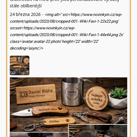
stále oblíbenější
24 března 2026
-
<img alt='' src='https://www.novinkyin.cz/wp-
content/uploads/2023/08/cropped-001.-Wiki-Favi-1-22x22.png'
srcset='https://www.novinkyin.cz/wp-
content/uploads/2023/08/cropped-001.-Wiki-Favi-1-44x44.png 2x'
class='avatar avatar-22 photo' height='22' width='22'
decoding='async'/>