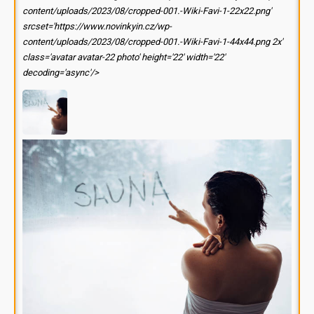
content/uploads/2023/08/cropped-001.-Wiki-Favi-1-22x22.png'
srcset='https://www.novinkyin.cz/wp-
content/uploads/2023/08/cropped-001.-Wiki-Favi-1-44x44.png 2x'
class='avatar avatar-22 photo' height='22' width='22'
decoding='async'/>