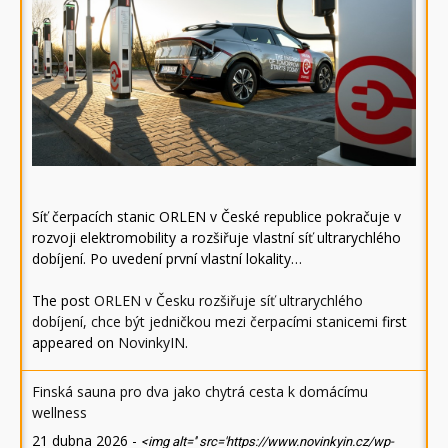
Síť čerpacích stanic ORLEN v České republice pokračuje v
rozvoji elektromobility a rozšiřuje vlastní síť ultrarychlého
dobíjení. Po uvedení první vlastní lokality…
The post
ORLEN v Česku rozšiřuje síť ultrarychlého
dobíjení, chce být jedničkou mezi čerpacími stanicemi
first
appeared on
NovinkyIN
.
Finská sauna pro dva jako chytrá cesta k domácímu
wellness
21 dubna 2026
-
<img alt='' src='https://www.novinkyin.cz/wp-