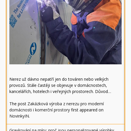
Nerez už dávno nepatří jen do továren nebo velkých
provozů. Stále častěji se objevuje v domácnostech,
kancelářích, hotelech i veřejných prostorech. Důvod…
The post
Zakázková výroba z nerezu pro moderní
domácnosti i komerční prostory
first appeared on
NovinkyIN
.
Gravírování na míru: proč jsou personalizované výrobky