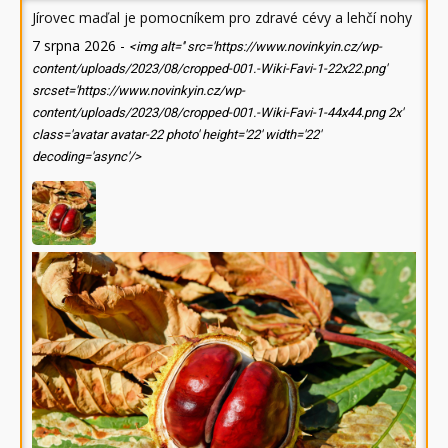
Jírovec maďal je pomocníkem pro zdravé cévy a lehčí nohy
7 srpna 2026
-
<img alt='' src='https://www.novinkyin.cz/wp-
content/uploads/2023/08/cropped-001.-Wiki-Favi-1-22x22.png'
srcset='https://www.novinkyin.cz/wp-
content/uploads/2023/08/cropped-001.-Wiki-Favi-1-44x44.png 2x'
class='avatar avatar-22 photo' height='22' width='22'
decoding='async'/>