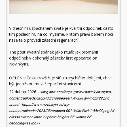
V dnešním uspěchaném světě je kvalitní odpočinek často
tím posledním, na co myslíme. Přitom právě během noci
naše tělo provádí zásadní regenerační…
The post
Kvalitní spánek jako rituál: Jak proměnit
odpočinek v dokonalý zážitek?
first appeared on
NovinkyIN
.
ORLEN v Česku rozšiřuje síť ultrarychlého dobíjení, chce
být jedničkou mezi čerpacími stanicemi
22 dubna 2026
-
<img alt='' src='https://www.novinkyin.cz/wp-
content/uploads/2023/08/cropped-001.-Wiki-Favi-1-22x22.png'
srcset='https://www.novinkyin.cz/wp-
content/uploads/2023/08/cropped-001.-Wiki-Favi-1-44x44.png 2x'
class='avatar avatar-22 photo' height='22' width='22'
decoding='async'/>