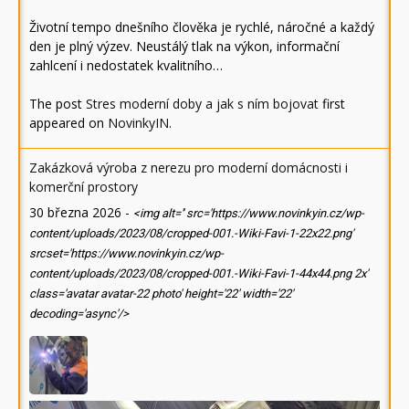
Životní tempo dnešního člověka je rychlé, náročné a každý
den je plný výzev. Neustálý tlak na výkon, informační
zahlcení i nedostatek kvalitního…
The post
Stres moderní doby a jak s ním bojovat
first
appeared on
NovinkyIN
.
Zakázková výroba z nerezu pro moderní domácnosti i
komerční prostory
30 března 2026
-
<img alt='' src='https://www.novinkyin.cz/wp-
content/uploads/2023/08/cropped-001.-Wiki-Favi-1-22x22.png'
srcset='https://www.novinkyin.cz/wp-
content/uploads/2023/08/cropped-001.-Wiki-Favi-1-44x44.png 2x'
class='avatar avatar-22 photo' height='22' width='22'
decoding='async'/>