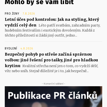
Mohlo by se vám líbit
PRO ŽENY
7.8.2026
Letní účes pod kontrolou: Jak na styling, který
vydrží celý den
Léto patří svatbám, zahradním party,
hudebním festivalům i exotickým dovoleným. Každá z
těchto příležitostí si žádá jiný outfit, jedno...
BYDLENÍ
4.8.2026
Bezpečný pohyb po střeše začíná správnou
volbou: jiné řešení pro tašky, jiné pro hladkou
krytinu
Kvalitní střecha není jen o tom, co vydrží déšť,
vítr nebo sníh. Stejně důležité je i to, jak bezpečně...
- Komerční sdělení -