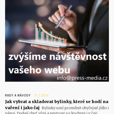
RADY A NÁVODY
31.7.2026
Jak vybrat a skladovat bylinky, které se hodí na
vaření i jako čaj
Bylinky umí proměnit obyčejné jídlo i
nápoj. Dodají chuť, vůni a pestrost a v kuchyni i v čaji