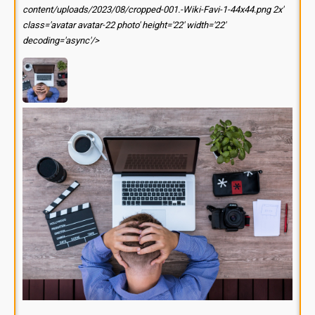
content/uploads/2023/08/cropped-001.-Wiki-Favi-1-44x44.png 2x'
class='avatar avatar-22 photo' height='22' width='22'
decoding='async'/>