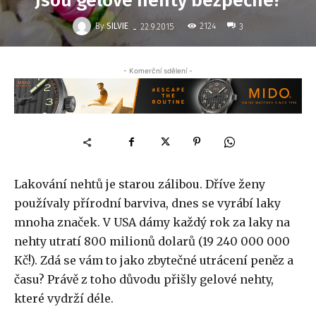
Jsou gelové nehty bezpečné?
-
By
SILVIE
2124
22.9.2015
3
- Komerční sdělení -
Lakování nehtů je starou zálibou. Dříve ženy
používaly přírodní barviva, dnes se vyrábí laky
mnoha značek. V USA dámy každý rok za laky na
nehty utratí 800 milionů dolarů (19 240 000 000
Kč!). Zdá se vám to jako zbytečné utrácení peněz a
času? Právě z toho důvodu přišly gelové nehty,
které vydrží déle.