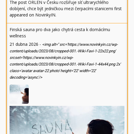
The post
ORLEN v Česku rozšiřuje síť ultrarychlého
dobíjení, chce být jedničkou mezi čerpacími stanicemi
first
appeared on
NovinkyIN
.
Finská sauna pro dva jako chytrá cesta k domácímu
wellness
21 dubna 2026
-
<img alt='' src='https://www.novinkyin.cz/wp-
content/uploads/2023/08/cropped-001.-Wiki-Favi-1-22x22.png'
srcset='https://www.novinkyin.cz/wp-
content/uploads/2023/08/cropped-001.-Wiki-Favi-1-44x44.png 2x'
class='avatar avatar-22 photo' height='22' width='22'
decoding='async'/>