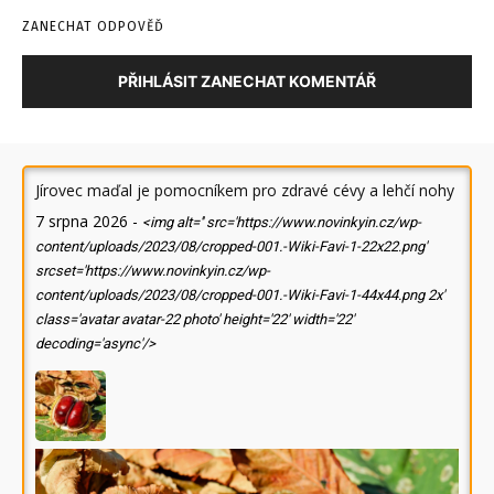
ZANECHAT ODPOVĚĎ
PŘIHLÁSIT ZANECHAT KOMENTÁŘ
Jírovec maďal je pomocníkem pro zdravé cévy a lehčí nohy
7 srpna 2026
-
<img alt='' src='https://www.novinkyin.cz/wp-
content/uploads/2023/08/cropped-001.-Wiki-Favi-1-22x22.png'
srcset='https://www.novinkyin.cz/wp-
content/uploads/2023/08/cropped-001.-Wiki-Favi-1-44x44.png 2x'
class='avatar avatar-22 photo' height='22' width='22'
decoding='async'/>