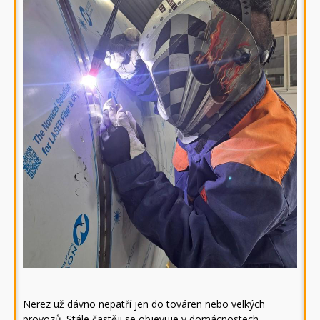
Nerez už dávno nepatří jen do továren nebo velkých
provozů. Stále častěji se objevuje v domácnostech,