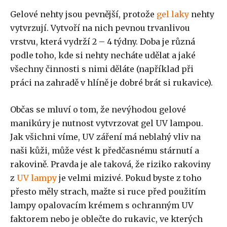
Gelové nehty jsou pevnější, protože
gel laky
nehty
vytvrzují. Vytvoří na nich pevnou trvanlivou
vrstvu, která vydrží 2 – 4 týdny. Doba je různá
podle toho, kde si nehty necháte udělat a jaké
všechny činnosti s nimi děláte (například při
práci na zahradě v hlíně je dobré brát si rukavice).
Občas se mluví o tom, že nevýhodou gelové
manikúry je nutnost vytvrzovat gel UV lampou.
Jak všichni víme, UV záření má neblahý vliv na
naši kůži, může vést k předčasnému stárnutí a
rakovině. Pravda je ale taková, že riziko rakoviny
z
UV lampy
je velmi mizivé. Pokud byste z toho
přesto měly strach, mažte si ruce před použitím
lampy opalovacím krémem s ochranným UV
faktorem nebo je oblečte do rukavic, ve kterých