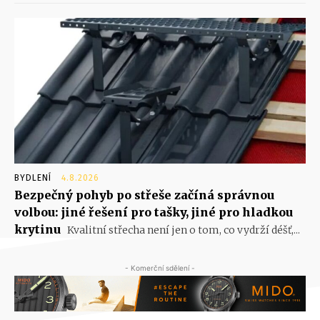
BYDLENÍ
4.8.2026
Bezpečný pohyb po střeše začíná správnou
volbou: jiné řešení pro tašky, jiné pro hladkou
krytinu
Kvalitní střecha není jen o tom, co vydrží déšť,...
- Komerční sdělení -