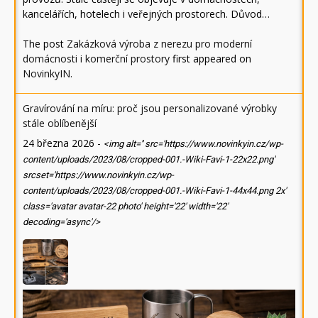
kancelářích, hotelech i veřejných prostorech. Důvod…
The post
Zakázková výroba z nerezu pro moderní
domácnosti i komerční prostory
first appeared on
NovinkyIN
.
Gravírování na míru: proč jsou personalizované výrobky
stále oblíbenější
24 března 2026
-
<img alt='' src='https://www.novinkyin.cz/wp-
content/uploads/2023/08/cropped-001.-Wiki-Favi-1-22x22.png'
srcset='https://www.novinkyin.cz/wp-
content/uploads/2023/08/cropped-001.-Wiki-Favi-1-44x44.png 2x'
class='avatar avatar-22 photo' height='22' width='22'
decoding='async'/>