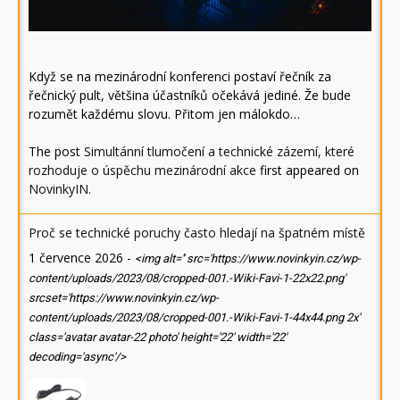
Když se na mezinárodní konferenci postaví řečník za
řečnický pult, většina účastníků očekává jediné. Že bude
rozumět každému slovu. Přitom jen málokdo…
The post
Simultánní tlumočení a technické zázemí, které
rozhoduje o úspěchu mezinárodní akce
first appeared on
NovinkyIN
.
Proč se technické poruchy často hledají na špatném místě
1 července 2026
-
<img alt='' src='https://www.novinkyin.cz/wp-
content/uploads/2023/08/cropped-001.-Wiki-Favi-1-22x22.png'
srcset='https://www.novinkyin.cz/wp-
content/uploads/2023/08/cropped-001.-Wiki-Favi-1-44x44.png 2x'
class='avatar avatar-22 photo' height='22' width='22'
decoding='async'/>