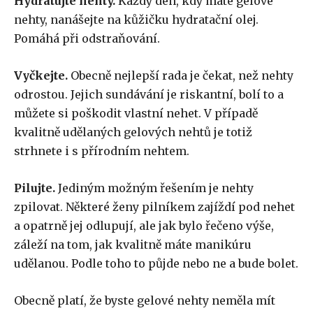
Hydratujte nehty.
Každý den, kdy máte gelové
nehty, nanášejte na kůžičku hydratační olej.
Pomáhá při odstraňování.
Vyčkejte.
Obecně nejlepší rada je čekat, než nehty
odrostou. Jejich sundávání je riskantní, bolí to a
můžete si poškodit vlastní nehet. V případě
kvalitně udělaných gelových nehtů je totiž
strhnete i s přírodním nehtem.
Pilujte.
Jediným možným řešením je nehty
zpilovat. Některé ženy pilníkem zajíždí pod nehet
a opatrně jej odlupují, ale jak bylo řečeno výše,
záleží na tom, jak kvalitně máte manikúru
udělanou. Podle toho to půjde nebo ne a bude bolet.
Obecně platí, že byste gelové nehty neměla mít