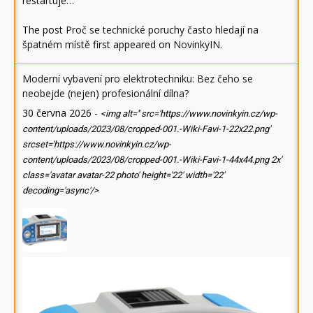
restartuje…
The post
Proč se technické poruchy často hledají na
špatném místě
first appeared on
NovinkyIN
.
Moderní vybavení pro elektrotechniku: Bez čeho se
neobejde (nejen) profesionální dílna?
30 června 2026
-
<img alt='' src='https://www.novinkyin.cz/wp-
content/uploads/2023/08/cropped-001.-Wiki-Favi-1-22x22.png'
srcset='https://www.novinkyin.cz/wp-
content/uploads/2023/08/cropped-001.-Wiki-Favi-1-44x44.png 2x'
class='avatar avatar-22 photo' height='22' width='22'
decoding='async'/>