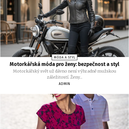
MÓDA A STYL
Motorkářská móda pro ženy: bezpečnost a styl
Motorkářský svět už dávno není výhradně mužskou
záležitostí. Ženy...
ADMIN