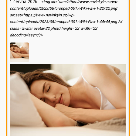
1 června 2026
-
<img alt='' src='https://www.novinkyin.cz/wp-
content/uploads/2023/08/cropped-001.-Wiki-Favi-1-22x22.png'
srcset='https://www.novinkyin.cz/wp-
content/uploads/2023/08/cropped-001.-Wiki-Favi-1-44x44.png 2x'
class='avatar avatar-22 photo' height='22' width='22'
decoding='async'/>