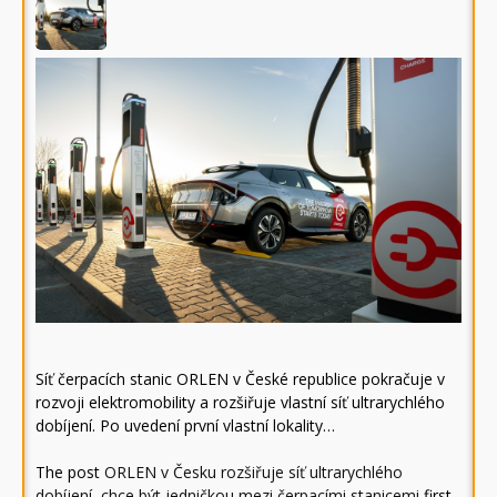
Síť čerpacích stanic ORLEN v České republice pokračuje v
rozvoji elektromobility a rozšiřuje vlastní síť ultrarychlého
dobíjení. Po uvedení první vlastní lokality…
The post
ORLEN v Česku rozšiřuje síť ultrarychlého
dobíjení, chce být jedničkou mezi čerpacími stanicemi
first