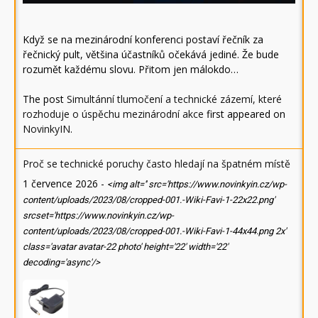
Když se na mezinárodní konferenci postaví řečník za
řečnický pult, většina účastníků očekává jediné. Že bude
rozumět každému slovu. Přitom jen málokdo…
The post
Simultánní tlumočení a technické zázemí, které
rozhoduje o úspěchu mezinárodní akce
first appeared on
NovinkyIN
.
Proč se technické poruchy často hledají na špatném místě
1 července 2026
-
<img alt='' src='https://www.novinkyin.cz/wp-
content/uploads/2023/08/cropped-001.-Wiki-Favi-1-22x22.png'
srcset='https://www.novinkyin.cz/wp-
content/uploads/2023/08/cropped-001.-Wiki-Favi-1-44x44.png 2x'
class='avatar avatar-22 photo' height='22' width='22'
decoding='async'/>