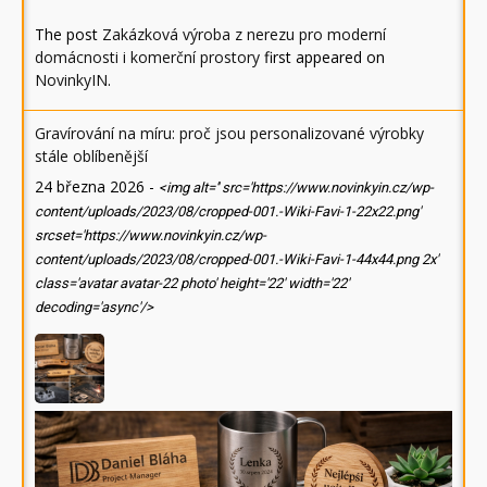
The post
Zakázková výroba z nerezu pro moderní
domácnosti i komerční prostory
first appeared on
NovinkyIN
.
Gravírování na míru: proč jsou personalizované výrobky
stále oblíbenější
24 března 2026
-
<img alt='' src='https://www.novinkyin.cz/wp-
content/uploads/2023/08/cropped-001.-Wiki-Favi-1-22x22.png'
srcset='https://www.novinkyin.cz/wp-
content/uploads/2023/08/cropped-001.-Wiki-Favi-1-44x44.png 2x'
class='avatar avatar-22 photo' height='22' width='22'
decoding='async'/>