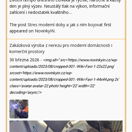
den je plný výzev. Neustálý tlak na výkon, informační
zahlcení i nedostatek kvalitního…
The post
Stres moderní doby a jak s ním bojovat
first
appeared on
NovinkyIN
.
Zakázková výroba z nerezu pro moderní domácnosti i
komerční prostory
30 března 2026
-
<img alt='' src='https://www.novinkyin.cz/wp-
content/uploads/2023/08/cropped-001.-Wiki-Favi-1-22x22.png'
srcset='https://www.novinkyin.cz/wp-
content/uploads/2023/08/cropped-001.-Wiki-Favi-1-44x44.png 2x'
class='avatar avatar-22 photo' height='22' width='22'
decoding='async'/>