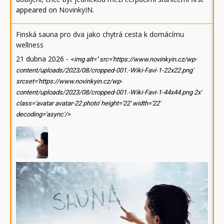
appeared on
NovinkyIN
.
Finská sauna pro dva jako chytrá cesta k domácímu
wellness
21 dubna 2026
-
<img alt='' src='https://www.novinkyin.cz/wp-
content/uploads/2023/08/cropped-001.-Wiki-Favi-1-22x22.png'
srcset='https://www.novinkyin.cz/wp-
content/uploads/2023/08/cropped-001.-Wiki-Favi-1-44x44.png 2x'
class='avatar avatar-22 photo' height='22' width='22'
decoding='async'/>