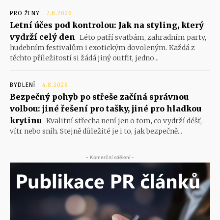
PRO ŽENY
7.8.2026
Letní účes pod kontrolou: Jak na styling, který
vydrží celý den
Léto patří svatbám, zahradním party,
hudebním festivalům i exotickým dovoleným. Každá z
těchto příležitostí si žádá jiný outfit, jedno...
BYDLENÍ
4.8.2026
Bezpečný pohyb po střeše začíná správnou
volbou: jiné řešení pro tašky, jiné pro hladkou
krytinu
Kvalitní střecha není jen o tom, co vydrží déšť,
vítr nebo sníh. Stejně důležité je i to, jak bezpečně...
- Komerční sdělení -