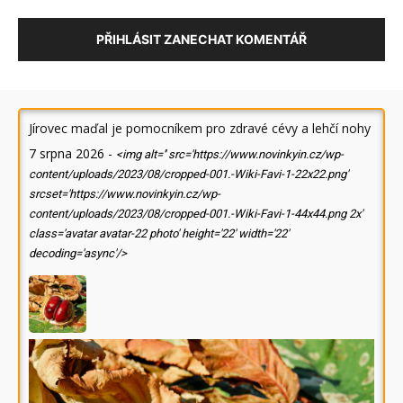
PŘIHLÁSIT ZANECHAT KOMENTÁŘ
Jírovec maďal je pomocníkem pro zdravé cévy a lehčí nohy
7 srpna 2026
-
<img alt='' src='https://www.novinkyin.cz/wp-
content/uploads/2023/08/cropped-001.-Wiki-Favi-1-22x22.png'
srcset='https://www.novinkyin.cz/wp-
content/uploads/2023/08/cropped-001.-Wiki-Favi-1-44x44.png 2x'
class='avatar avatar-22 photo' height='22' width='22'
decoding='async'/>