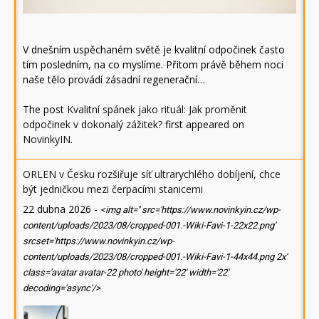
V dnešním uspěchaném světě je kvalitní odpočinek často
tím posledním, na co myslíme. Přitom právě během noci
naše tělo provádí zásadní regenerační…
The post
Kvalitní spánek jako rituál: Jak proměnit
odpočinek v dokonalý zážitek?
first appeared on
NovinkyIN
.
ORLEN v Česku rozšiřuje síť ultrarychlého dobíjení, chce
být jedničkou mezi čerpacími stanicemi
22 dubna 2026
-
<img alt='' src='https://www.novinkyin.cz/wp-
content/uploads/2023/08/cropped-001.-Wiki-Favi-1-22x22.png'
srcset='https://www.novinkyin.cz/wp-
content/uploads/2023/08/cropped-001.-Wiki-Favi-1-44x44.png 2x'
class='avatar avatar-22 photo' height='22' width='22'
decoding='async'/>