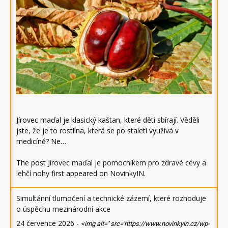
Jírovec maďal je klasický kaštan, které děti sbírají. Věděli
jste, že je to rostlina, která se po staletí využívá v
medicíně? Ne…
The post
Jírovec maďal je pomocníkem pro zdravé cévy a
lehčí nohy
first appeared on
NovinkyIN
.
Simultánní tlumočení a technické zázemí, které rozhoduje
o úspěchu mezinárodní akce
24 července 2026
-
<img alt='' src='https://www.novinkyin.cz/wp-