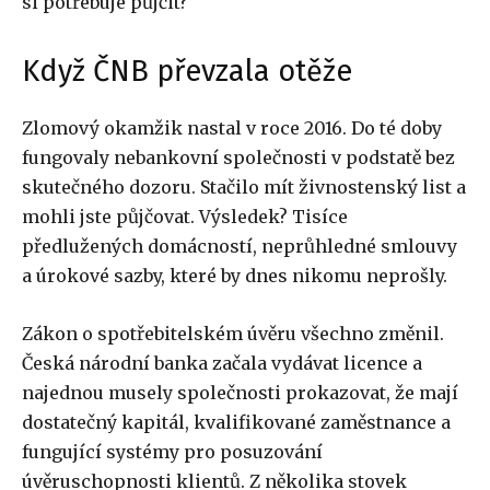
si potřebuje půjčit?
Když ČNB převzala otěže
Zlomový okamžik nastal v roce 2016. Do té doby
fungovaly nebankovní společnosti v podstatě bez
skutečného dozoru. Stačilo mít živnostenský list a
mohli jste půjčovat. Výsledek? Tisíce
předlužených domácností, neprůhledné smlouvy
a úrokové sazby, které by dnes nikomu neprošly.
Zákon o spotřebitelském úvěru všechno změnil.
Česká národní banka začala vydávat licence a
najednou musely společnosti prokazovat, že mají
dostatečný kapitál, kvalifikované zaměstnance a
fungující systémy pro posuzování
úvěruschopnosti klientů. Z několika stovek