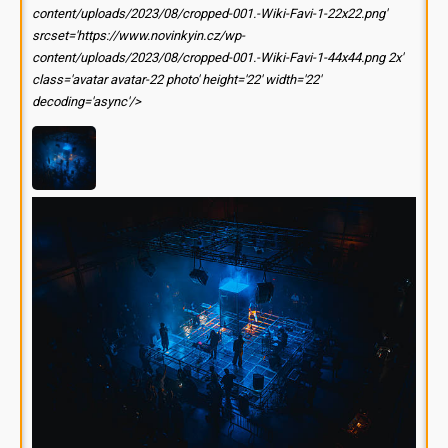
content/uploads/2023/08/cropped-001.-Wiki-Favi-1-22x22.png'
srcset='https://www.novinkyin.cz/wp-
content/uploads/2023/08/cropped-001.-Wiki-Favi-1-44x44.png 2x'
class='avatar avatar-22 photo' height='22' width='22'
decoding='async'/>