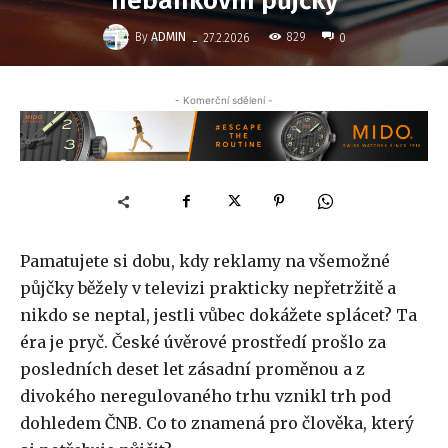
nebankovní půjčky
-
By
ADMIN
829
27.2.2026
0
- Komerční sdělení -
Pamatujete si dobu, kdy reklamy na všemožné
půjčky běžely v televizi prakticky nepřetržitě a
nikdo se neptal, jestli vůbec dokážete splácet? Ta
éra je pryč. České úvěrové prostředí prošlo za
posledních deset let zásadní proměnou a z
divokého neregulovaného trhu vznikl trh pod
dohledem ČNB. Co to znamená pro člověka, který