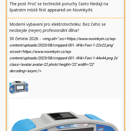
The post
Proč se technické poruchy často hledají na
špatném místě
first appeared on
NovinkyIN
.
Moderní vybavení pro elektrotechniku: Bez čeho se
neobejde (nejen) profesionální dílna?
30 června 2026
-
<img alt='' src='https://www.novinkyin.cz/wp-
content/uploads/2023/08/cropped-001.-Wiki-Favi-1-22x22.png'
srcset='https://www.novinkyin.cz/wp-
content/uploads/2023/08/cropped-001.-Wiki-Favi-1-44x44.png 2x'
class='avatar avatar-22 photo' height='22' width='22'
decoding='async'/>