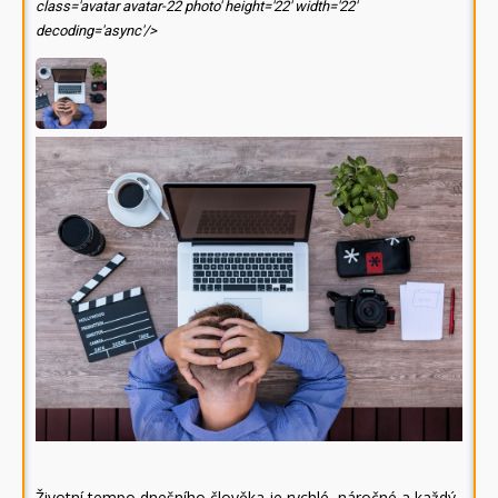
class='avatar avatar-22 photo' height='22' width='22'
decoding='async'/>
Životní tempo dnešního člověka je rychlé, náročné a každý