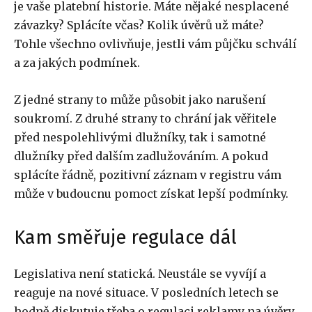
je vaše platební historie. Máte nějaké nesplacené
závazky? Splácíte včas? Kolik úvěrů už máte?
Tohle všechno ovlivňuje, jestli vám půjčku schválí
a za jakých podmínek.
Z jedné strany to může působit jako narušení
soukromí. Z druhé strany to chrání jak věřitele
před nespolehlivými dlužníky, tak i samotné
dlužníky před dalším zadlužováním. A pokud
splácíte řádně, pozitivní záznam v registru vám
může v budoucnu pomoct získat lepší podmínky.
Kam směřuje regulace dál
Legislativa není statická. Neustále se vyvíjí a
reaguje na nové situace. V posledních letech se
hodně diskutuje třeba o regulaci reklamy na úvěry