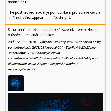
medicíně? Ne…
The post
Jírovec maďal je pomocníkem pro zdravé cévy a
lehčí nohy
first appeared on
NovinkyIN
.
Simultánní tlumočení a technické zázemí, které rozhoduje
o úspěchu mezinárodní akce
24 července 2026
-
<img alt='' src='https://www.novinkyin.cz/wp-
content/uploads/2023/08/cropped-001.-Wiki-Favi-1-22x22.png'
srcset='https://www.novinkyin.cz/wp-
content/uploads/2023/08/cropped-001.-Wiki-Favi-1-44x44.png 2x'
class='avatar avatar-22 photo' height='22' width='22'
decoding='async'/>