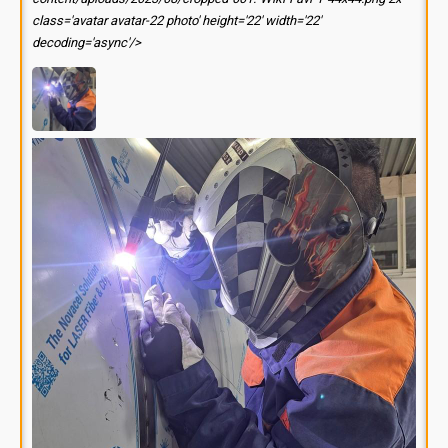
class='avatar avatar-22 photo' height='22' width='22'
decoding='async'/>