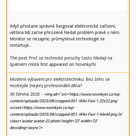
Když přestane správně fungovat elektronické zařízení,
většina lidí začne přirozeně hledat problém právě v něm.
Monitor se nezapne, průmyslová technologie se
restartuje…
The post
Proč se technické poruchy často hledají na
špatném místě
first appeared on
NovinkyIN
.
Moderní vybavení pro elektrotechniku: Bez čeho se
neobejde (nejen) profesionální dílna?
30 června 2026
-
<img alt='' src='https://www.novinkyin.cz/wp-
content/uploads/2023/08/cropped-001.-Wiki-Favi-1-22x22.png'
srcset='https://www.novinkyin.cz/wp-
content/uploads/2023/08/cropped-001.-Wiki-Favi-1-44x44.png 2x'
class='avatar avatar-22 photo' height='22' width='22'
decoding='async'/>