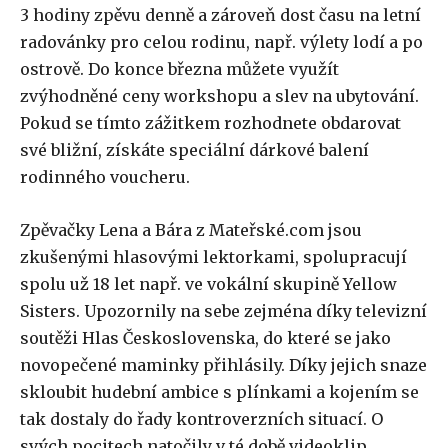
3 hodiny zpěvu denně a zároveň dost času na letní
radovánky pro celou rodinu, např. výlety lodí a po
ostrově. Do konce března můžete využít
zvýhodněné ceny workshopu a slev na ubytování.
Pokud se tímto zážitkem rozhodnete obdarovat
své bližní, získáte speciální dárkové balení
rodinného voucheru.
Zpěvačky Lena a Bára z Mateřské.com jsou
zkušenými hlasovými lektorkami, spolupracují
spolu už 18 let např. ve vokální skupině Yellow
Sisters. Upozornily na sebe zejména díky televizní
soutěži Hlas Československa, do které se jako
novopečené maminky přihlásily. Díky jejich snaze
skloubit hudební ambice s plínkami a kojením se
tak dostaly do řady kontroverzních situací. O
svých pocitech natočily v té době videoklip