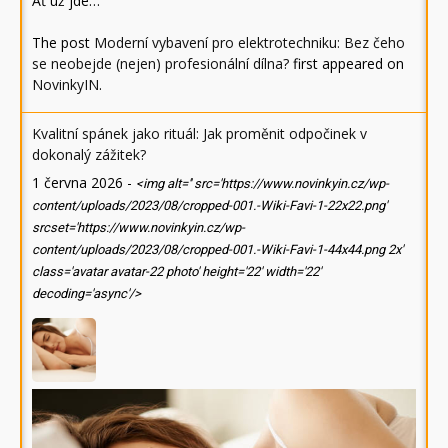
Ať už jde…
The post
Moderní vybavení pro elektrotechniku: Bez čeho
se neobejde (nejen) profesionální dílna?
first appeared on
NovinkyIN
.
Kvalitní spánek jako rituál: Jak proměnit odpočinek v
dokonalý zážitek?
1 června 2026
-
<img alt='' src='https://www.novinkyin.cz/wp-
content/uploads/2023/08/cropped-001.-Wiki-Favi-1-22x22.png'
srcset='https://www.novinkyin.cz/wp-
content/uploads/2023/08/cropped-001.-Wiki-Favi-1-44x44.png 2x'
class='avatar avatar-22 photo' height='22' width='22'
decoding='async'/>