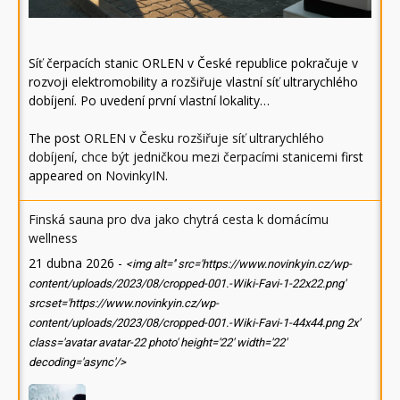
Síť čerpacích stanic ORLEN v České republice pokračuje v
rozvoji elektromobility a rozšiřuje vlastní síť ultrarychlého
dobíjení. Po uvedení první vlastní lokality…
The post
ORLEN v Česku rozšiřuje síť ultrarychlého
dobíjení, chce být jedničkou mezi čerpacími stanicemi
first
appeared on
NovinkyIN
.
Finská sauna pro dva jako chytrá cesta k domácímu
wellness
21 dubna 2026
-
<img alt='' src='https://www.novinkyin.cz/wp-
content/uploads/2023/08/cropped-001.-Wiki-Favi-1-22x22.png'
srcset='https://www.novinkyin.cz/wp-
content/uploads/2023/08/cropped-001.-Wiki-Favi-1-44x44.png 2x'
class='avatar avatar-22 photo' height='22' width='22'
decoding='async'/>