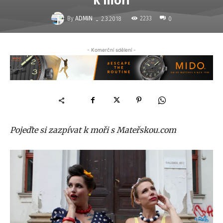
k moři
-
By
ADMIN
2233
2.3.2018
0
- Komerční sdělení -
Pojeďte si zazpívat k moři s Mateřskou.com