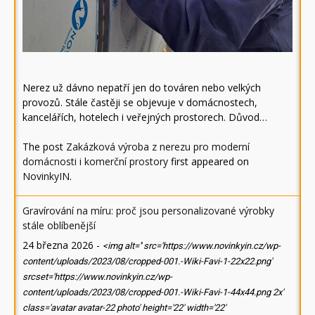
Nerez už dávno nepatří jen do továren nebo velkých
provozů. Stále častěji se objevuje v domácnostech,
kancelářích, hotelech i veřejných prostorech. Důvod…
The post
Zakázková výroba z nerezu pro moderní
domácnosti i komerční prostory
first appeared on
NovinkyIN
.
Gravírování na míru: proč jsou personalizované výrobky
stále oblíbenější
24 března 2026
-
<img alt='' src='https://www.novinkyin.cz/wp-
content/uploads/2023/08/cropped-001.-Wiki-Favi-1-22x22.png'
srcset='https://www.novinkyin.cz/wp-
content/uploads/2023/08/cropped-001.-Wiki-Favi-1-44x44.png 2x'
class='avatar avatar-22 photo' height='22' width='22'