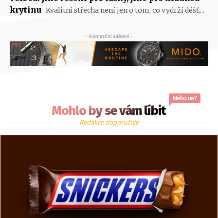
krytinu
Kvalitní střecha není jen o tom, co vydrží déšť,...
- Komerční sdělení -
Nebo ne?
Mohlo by se vám líbit
Redakce doporučuje