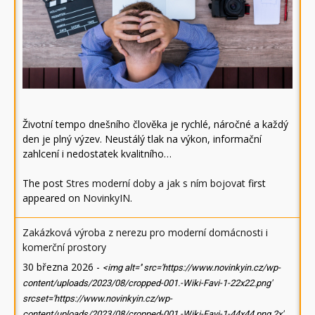
Životní tempo dnešního člověka je rychlé, náročné a každý
den je plný výzev. Neustálý tlak na výkon, informační
zahlcení i nedostatek kvalitního…
The post
Stres moderní doby a jak s ním bojovat
first
appeared on
NovinkyIN
.
Zakázková výroba z nerezu pro moderní domácnosti i
komerční prostory
30 března 2026
-
<img alt='' src='https://www.novinkyin.cz/wp-
content/uploads/2023/08/cropped-001.-Wiki-Favi-1-22x22.png'
srcset='https://www.novinkyin.cz/wp-
content/uploads/2023/08/cropped-001.-Wiki-Favi-1-44x44.png 2x'