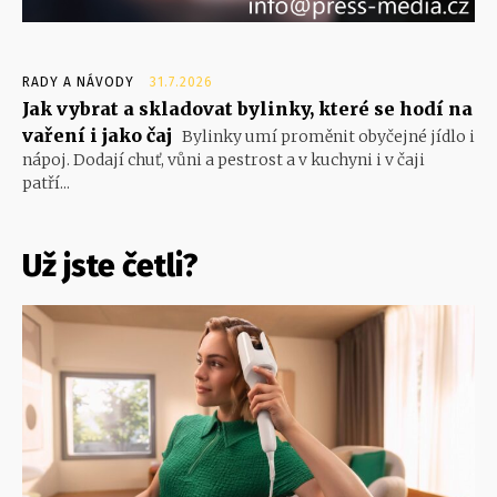
RADY A NÁVODY
31.7.2026
Jak vybrat a skladovat bylinky, které se hodí na
vaření i jako čaj
Bylinky umí proměnit obyčejné jídlo i
nápoj. Dodají chuť, vůni a pestrost a v kuchyni i v čaji
patří...
Už jste četli?