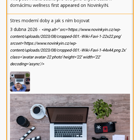
domácímu wellness
first appeared on
NovinkyIN
.
Stres moderní doby a jak s ním bojovat
3 dubna 2026
-
<img alt='' src='https://www.novinkyin.cz/wp-
content/uploads/2023/08/cropped-001.-Wiki-Favi-1-22x22.png'
srcset='https://www.novinkyin.cz/wp-
content/uploads/2023/08/cropped-001.-Wiki-Favi-1-44x44.png 2x'
class='avatar avatar-22 photo' height='22' width='22'
decoding='async'/>