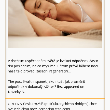
V dnešním uspěchaném světě je kvalitní odpočinek často
tím posledním, na co myslíme. Přitom právě během noci
naše tělo provádí zásadní regenerační…
The post
Kvalitní spánek jako rituál: Jak proměnit
odpočinek v dokonalý zážitek?
first appeared on
NovinkyIN
.
ORLEN v Česku rozšiřuje síť ultrarychlého dobíjení, chce
být jedničkou mezi čerpacími stanicemi