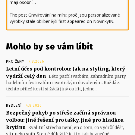
mají osobní…
The post
Gravírování na míru: proč jsou personalizované
výrobky stále oblíbenější
first appeared on
NovinkyIN
.
Mohlo by se vám líbit
PRO ŽENY
7.8.2026
Letní účes pod kontrolou: Jak na styling, který
vydrží celý den
Léto patří svatbám, zahradním party,
hudebním festivalům i exotickým dovoleným. Každá z
těchto příležitostí si žádá jiný outfit, jedno...
BYDLENÍ
4.8.2026
Bezpečný pohyb po střeše začíná správnou
volbou: jiné řešení pro tašky, jiné pro hladkou
krytinu
Kvalitní střecha není jen o tom, co vydrží déšť,
vítr nebo sníh. Stejně důležité je i to, jak bezpečně...