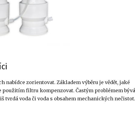
ci
ejich nabídce zorientovat. Základem výběru je vědět, jaké
ete použitím filtru kompenzovat. Častým problémem býv
íliš tvrdá voda či voda s obsahem mechanických nečistot