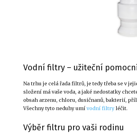
Vodní filtry – užiteční pomocní
Na trhu je celá řada filtrů, je tedy třeba se v j
složení má vaše voda, a jaké nedostatky chc
obsah arzenu, chloru, dusičnanů, bakterií, př
Všechny tyto neduhy umí
vodní filtry
léčit.
Výběr filtru pro vaši rodinu