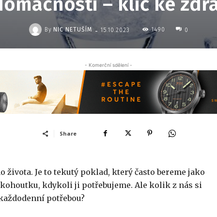
domácnosti – klíč ke zdra
-
By
NIC NETUŠÍM
1490
15.10.2023
0
- Komerční sdělení -
Share
ivota. Je to tekutý poklad, který často bereme jako
ohoutku, kdykoli ji potřebujeme. Ale kolik z nás si
í každodenní potřebou?