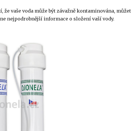
ní, že vaše voda může být závažně kontaminována, může
tne nejpodrobnější informace o složení vaší vody.