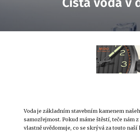
Čistá voda v 
Voda je základním stavebním kamenem našeho ž
samozřejmost. Pokud máme štěstí, teče nám z k
vlastně uvědomuje, co se skrývá za touto naš