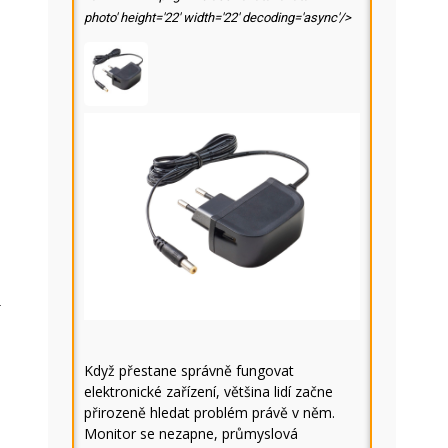
photo' height='22' width='22' decoding='async'/>
á
.
Když přestane správně fungovat
elektronické zařízení, většina lidí začne
přirozeně hledat problém právě v něm.
Monitor se nezapne, průmyslová