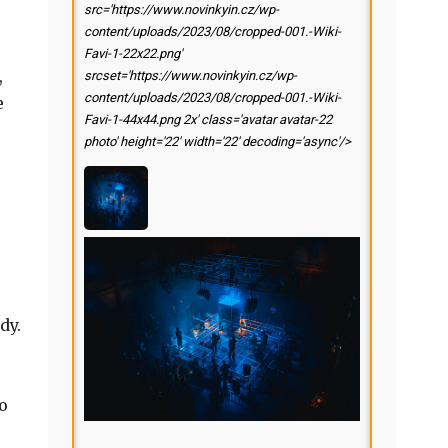
src='https://www.novinkyin.cz/wp-
content/uploads/2023/08/cropped-001.-Wiki-
Favi-1-22x22.png'
,
srcset='https://www.novinkyin.cz/wp-
content/uploads/2023/08/cropped-001.-Wiki-
e
Favi-1-44x44.png 2x' class='avatar avatar-22
photo' height='22' width='22' decoding='async'/>
dy.
o