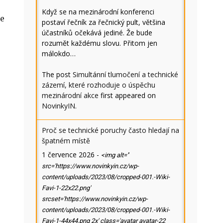
Když se na mezinárodní konferenci
te
postaví řečník za řečnický pult, většina
účastníků očekává jediné. Že bude
rozumět každému slovu. Přitom jen
málokdo…
The post
Simultánní tlumočení a technické
zázemí, které rozhoduje o úspěchu
mezinárodní akce
first appeared on
NovinkyIN
.
Proč se technické poruchy často hledají na
špatném místě
1 července 2026
-
<img alt=''
src='https://www.novinkyin.cz/wp-
content/uploads/2023/08/cropped-001.-Wiki-
Favi-1-22x22.png'
srcset='https://www.novinkyin.cz/wp-
content/uploads/2023/08/cropped-001.-Wiki-
Favi-1-44x44.png 2x' class='avatar avatar-22