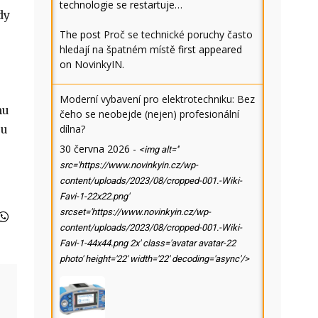
technologie se restartuje…
dy
o
The post
Proč se technické poruchy často
hledají na špatném místě
first appeared
on
NovinkyIN
.
Moderní vybavení pro elektrotechniku: Bez
mu
čeho se neobejde (nejen) profesionální
ou
dílna?
30 června 2026
-
<img alt=''
src='https://www.novinkyin.cz/wp-
content/uploads/2023/08/cropped-001.-Wiki-
Favi-1-22x22.png'
srcset='https://www.novinkyin.cz/wp-
content/uploads/2023/08/cropped-001.-Wiki-
Favi-1-44x44.png 2x' class='avatar avatar-22
photo' height='22' width='22' decoding='async'/>