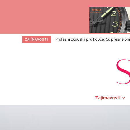
Profesní zkouška pro kouče: Co přesně přináš
I na toaletě si zasloužíte dotek luxusu. V
ZAJÍMAVOSTI
Zajímavosti