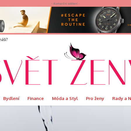
- Komerční sdělení -
í?
elvet představuje limitovanou edici Ritual s podmanivou vůní Orientu
Bydlení
Finance
Móda a Styl
Pro ženy
Rady a 