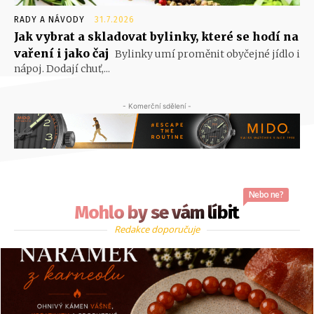
RADY A NÁVODY
31.7.2026
Jak vybrat a skladovat bylinky, které se hodí na
vaření i jako čaj
Bylinky umí proměnit obyčejné jídlo i
nápoj. Dodají chuť,...
- Komerční sdělení -
Nebo ne?
Mohlo by se vám líbit
Redakce doporučuje