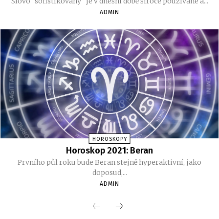
Slovo "sofistikovaný" je v dnešní době široce používané a...
ADMIN
HOROSKOPY
Horoskop 2021: Beran
Prvního půl roku bude Beran stejně hyperaktivní, jako
doposud,...
ADMIN