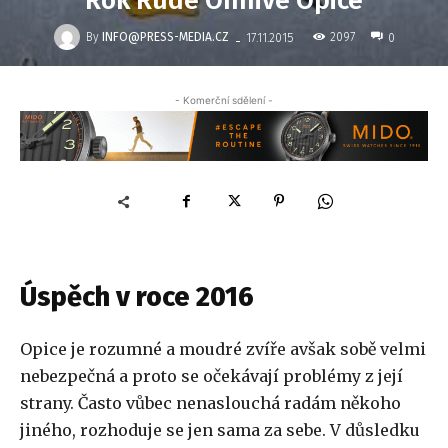
Rok Rudé Ohnivé Opice
-
By
INFO@PRESS-MEDIA.CZ
2097
17.11.2015
0
- Komerční sdělení -
Úspěch v roce 2016
Opice je rozumné a moudré zvíře avšak sobě velmi
nebezpečná a proto se očekávají problémy z její
strany. Často vůbec nenaslouchá radám někoho
jiného, rozhoduje se jen sama za sebe. V důsledku