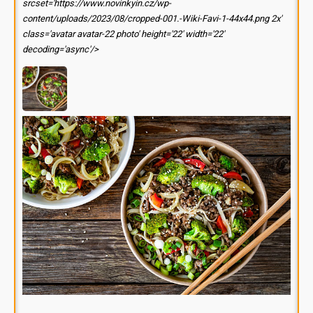
srcset='https://www.novinkyin.cz/wp-
content/uploads/2023/08/cropped-001.-Wiki-Favi-1-44x44.png 2x'
class='avatar avatar-22 photo' height='22' width='22'
decoding='async'/>