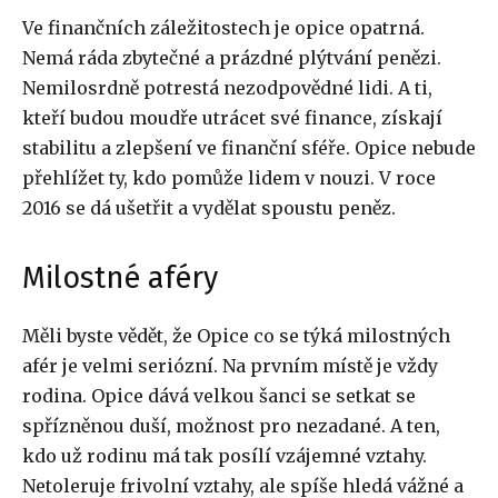
Ve finančních záležitostech je opice opatrná.
Nemá ráda zbytečné a prázdné plýtvání penězi.
Nemilosrdně potrestá nezodpovědné lidi. A ti,
kteří budou moudře utrácet své finance, získají
stabilitu a zlepšení ve finanční sféře. Opice nebude
přehlížet ty, kdo pomůže lidem v nouzi. V roce
2016 se dá ušetřit a vydělat spoustu peněz.
Milostné aféry
Měli byste vědět, že Opice co se týká milostných
afér je velmi seriózní. Na prvním místě je vždy
rodina. Opice dává velkou šanci se setkat se
spřízněnou duší, možnost pro nezadané. A ten,
kdo už rodinu má tak posílí vzájemné vztahy.
Netoleruje frivolní vztahy, ale spíše hledá vážné a