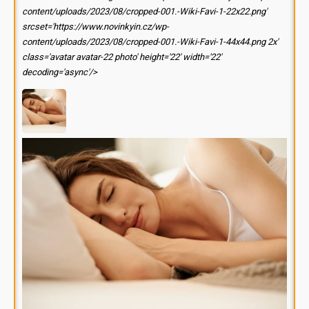
content/uploads/2023/08/cropped-001.-Wiki-Favi-1-22x22.png'
srcset='https://www.novinkyin.cz/wp-
content/uploads/2023/08/cropped-001.-Wiki-Favi-1-44x44.png 2x'
class='avatar avatar-22 photo' height='22' width='22'
decoding='async'/>