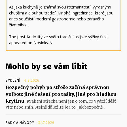
Asijská kuchyně je známá svou rozmanitostí, výraznými
chutěmi a dlouhou tradicí. Mnohé ingredience, které jsou
dnes součástí moderní gastronomie nebo zdravého
životního…
The post
Kuriozity ze světa tradiční asijské výživy
first
appeared on
NovinkyIN
.
Mohlo by se vám líbit
BYDLENÍ
4.8.2026
Bezpečný pohyb po střeše začíná správnou
volbou: jiné řešení pro tašky, jiné pro hladkou
krytinu
Kvalitní střecha není jen o tom, co vydrží déšť,
vítr nebo sníh. Stejně důležité je i to, jak bezpečně...
RADY A NÁVODY
31.7.2026