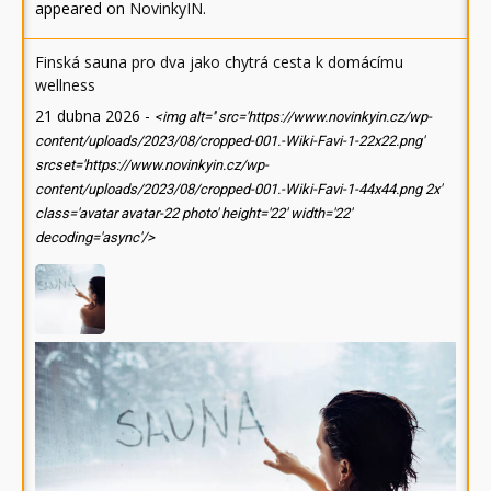
appeared on
NovinkyIN
.
Finská sauna pro dva jako chytrá cesta k domácímu
wellness
21 dubna 2026
-
<img alt='' src='https://www.novinkyin.cz/wp-
content/uploads/2023/08/cropped-001.-Wiki-Favi-1-22x22.png'
srcset='https://www.novinkyin.cz/wp-
content/uploads/2023/08/cropped-001.-Wiki-Favi-1-44x44.png 2x'
class='avatar avatar-22 photo' height='22' width='22'
decoding='async'/>