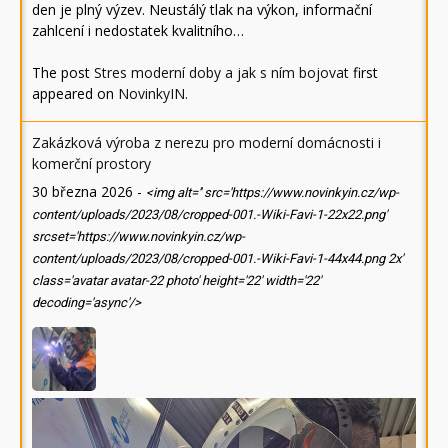
den je plný výzev. Neustálý tlak na výkon, informační
zahlcení i nedostatek kvalitního…
The post
Stres moderní doby a jak s ním bojovat
first
appeared on
NovinkyIN
.
Zakázková výroba z nerezu pro moderní domácnosti i
komerční prostory
30 března 2026
-
<img alt='' src='https://www.novinkyin.cz/wp-
content/uploads/2023/08/cropped-001.-Wiki-Favi-1-22x22.png'
srcset='https://www.novinkyin.cz/wp-
content/uploads/2023/08/cropped-001.-Wiki-Favi-1-44x44.png 2x'
class='avatar avatar-22 photo' height='22' width='22'
decoding='async'/>