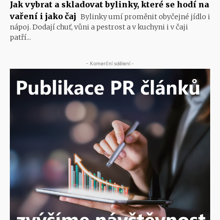
Jak vybrat a skladovat bylinky, které se hodí na
vaření i jako čaj
Bylinky umí proměnit obyčejné jídlo i
nápoj. Dodají chuť, vůni a pestrost a v kuchyni i v čaji
patří...
- Komerční sdělení -