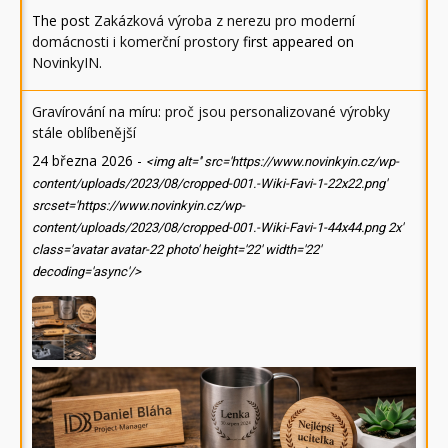
The post
Zakázková výroba z nerezu pro moderní
domácnosti i komerční prostory
first appeared on
NovinkyIN
.
Gravírování na míru: proč jsou personalizované výrobky
stále oblíbenější
24 března 2026
-
<img alt='' src='https://www.novinkyin.cz/wp-
content/uploads/2023/08/cropped-001.-Wiki-Favi-1-22x22.png'
srcset='https://www.novinkyin.cz/wp-
content/uploads/2023/08/cropped-001.-Wiki-Favi-1-44x44.png 2x'
class='avatar avatar-22 photo' height='22' width='22'
decoding='async'/>