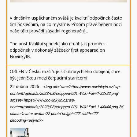
V dnešním uspěchaném světě je kvalitní odpočinek často
tím posledním, na co myslíme. Přitom právě během noci
naše tělo provádí zásadní regenerační…
The post
Kvalitní spánek jako rituál: Jak proměnit
odpočinek v dokonalý zážitek?
first appeared on
NovinkyIN
.
ORLEN v Česku rozšiřuje síť ultrarychlého dobíjení, chce
být jedničkou mezi čerpacími stanicemi
22 dubna 2026
-
<img alt='' src='https://www.novinkyin.cz/wp-
content/uploads/2023/08/cropped-001.-Wiki-Favi-1-22x22.png'
srcset='https://www.novinkyin.cz/wp-
content/uploads/2023/08/cropped-001.-Wiki-Favi-1-44x44.png 2x'
class='avatar avatar-22 photo' height='22' width='22'
decoding='async'/>