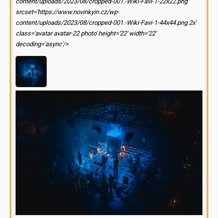
content/uploads/2023/08/cropped-001.-Wiki-Favi-1-22x22.png'
srcset='https://www.novinkyin.cz/wp-
content/uploads/2023/08/cropped-001.-Wiki-Favi-1-44x44.png 2x'
class='avatar avatar-22 photo' height='22' width='22'
decoding='async'/>