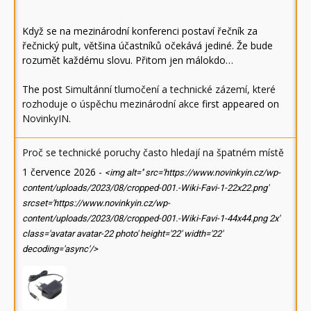
Když se na mezinárodní konferenci postaví řečník za
řečnický pult, většina účastníků očekává jediné. Že bude
rozumět každému slovu. Přitom jen málokdo…
The post
Simultánní tlumočení a technické zázemí, které
rozhoduje o úspěchu mezinárodní akce
first appeared on
NovinkyIN
.
Proč se technické poruchy často hledají na špatném místě
1 července 2026
-
<img alt='' src='https://www.novinkyin.cz/wp-
content/uploads/2023/08/cropped-001.-Wiki-Favi-1-22x22.png'
srcset='https://www.novinkyin.cz/wp-
content/uploads/2023/08/cropped-001.-Wiki-Favi-1-44x44.png 2x'
class='avatar avatar-22 photo' height='22' width='22'
decoding='async'/>