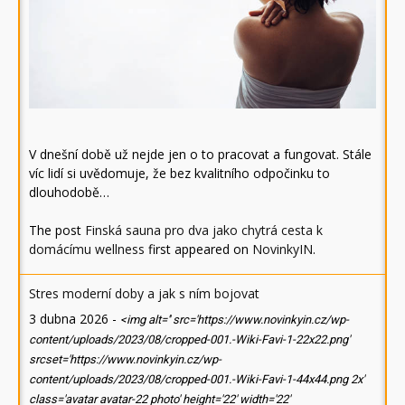
V dnešní době už nejde jen o to pracovat a fungovat. Stále
víc lidí si uvědomuje, že bez kvalitního odpočinku to
dlouhodobě…
The post
Finská sauna pro dva jako chytrá cesta k
domácímu wellness
first appeared on
NovinkyIN
.
Stres moderní doby a jak s ním bojovat
3 dubna 2026
-
<img alt='' src='https://www.novinkyin.cz/wp-
content/uploads/2023/08/cropped-001.-Wiki-Favi-1-22x22.png'
srcset='https://www.novinkyin.cz/wp-
content/uploads/2023/08/cropped-001.-Wiki-Favi-1-44x44.png 2x'
class='avatar avatar-22 photo' height='22' width='22'