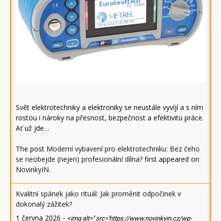
Svět elektrotechniky a elektroniky se neustále vyvíjí a s ním
rostou i nároky na přesnost, bezpečnost a efektivitu práce.
Ať už jde…
The post
Moderní vybavení pro elektrotechniku: Bez čeho
se neobejde (nejen) profesionální dílna?
first appeared on
NovinkyIN
.
Kvalitní spánek jako rituál: Jak proměnit odpočinek v
dokonalý zážitek?
1 června 2026
-
<img alt='' src='https://www.novinkyin.cz/wp-