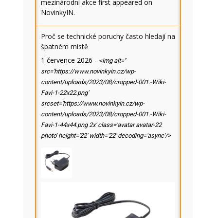
mezinárodní akce
first appeared on
NovinkyIN
.
Proč se technické poruchy často hledají na
špatném místě
1 července 2026
-
<img alt=''
src='https://www.novinkyin.cz/wp-
content/uploads/2023/08/cropped-001.-Wiki-
Favi-1-22x22.png'
srcset='https://www.novinkyin.cz/wp-
content/uploads/2023/08/cropped-001.-Wiki-
Favi-1-44x44.png 2x' class='avatar avatar-22
photo' height='22' width='22' decoding='async'/>