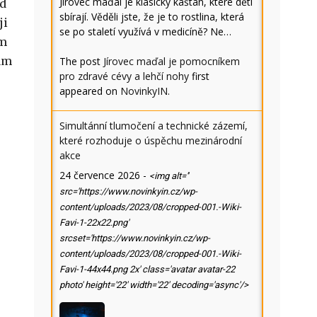
Jírovec maďal je klasický kaštan, které děti
ad
sbírají. Věděli jste, že je to rostlina, která
ji
se po staletí využívá v medicíně? Ne…
em
nám
The post
Jírovec maďal je pomocníkem
pro zdravé cévy a lehčí nohy
first
appeared on
NovinkyIN
.
Simultánní tlumočení a technické zázemí,
které rozhoduje o úspěchu mezinárodní
akce
24 července 2026
-
<img alt=''
src='https://www.novinkyin.cz/wp-
content/uploads/2023/08/cropped-001.-Wiki-
Favi-1-22x22.png'
srcset='https://www.novinkyin.cz/wp-
content/uploads/2023/08/cropped-001.-Wiki-
Favi-1-44x44.png 2x' class='avatar avatar-22
photo' height='22' width='22' decoding='async'/>