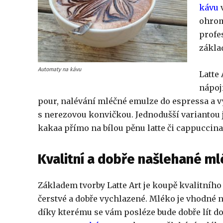
kávu
ohrom
profes
základ
Automaty na kávu
Latte
nápojí
pour, nalévání mléčné emulze do espressa a 
s nerezovou konvičkou. Jednodušší variantou j
kakaa přímo na bílou pěnu latte či cappuccina
Kvalitní a dobře našlehané ml
Základem tvorby Latte Art je koupě kvalitního
čerstvé a dobře vychlazené. Mléko je vhodné 
díky kterému se vám posléze bude dobře lít d