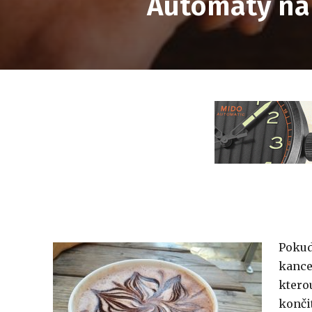
Automaty na 
Pokud
kance
ktero
končit