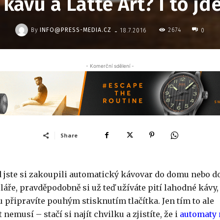
kávu a Latte Art? I to j
-
By
INFO@PRESS-MEDIA.CZ
2674
18.7.2016
0
- Komerční sdělení -
Share
 jste si zakoupili automatický kávovar do domu nebo d
láře, pravděpodobně si už teď užíváte pití lahodné kávy,
u připravíte pouhým stisknutím tlačítka. Jen tím to ale
 nemusí – stačí si najít chvilku a zjistíte, že i
automaty 