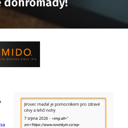
de dohromady!
o
Jírovec maďal je pomocníkem pro zdravé
cévy a lehčí nohy
7 srpna 2026
-
<img alt=''
na
src='https://www.novinkyin.cz/wp-