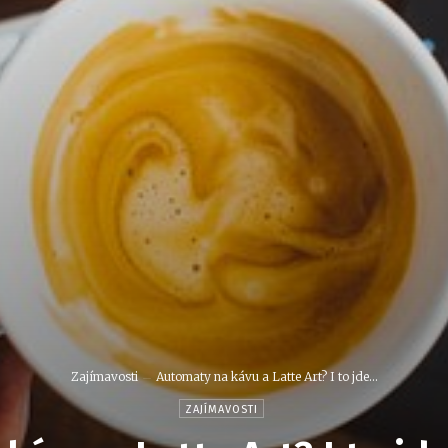
Zajímavosti
Automaty na kávu a Latte Art? I to jde...
ZAJÍMAVOSTI