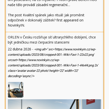
naše tělo provádí zásadní regenerační…
The post
Kvalitní spánek jako rituál: Jak proměnit
odpočinek v dokonalý zážitek?
first appeared on
NovinkyIN
.
ORLEN v Česku rozšiřuje síť ultrarychlého dobíjení, chce
být jedničkou mezi čerpacími stanicemi
22 dubna 2026
-
<img alt='' src='https://www.novinkyin.cz/wp-
content/uploads/2023/08/cropped-001.-Wiki-Favi-1-22x22.png'
srcset='https://www.novinkyin.cz/wp-
content/uploads/2023/08/cropped-001.-Wiki-Favi-1-44x44.png 2x'
class='avatar avatar-22 photo' height='22' width='22'
decoding='async'/>