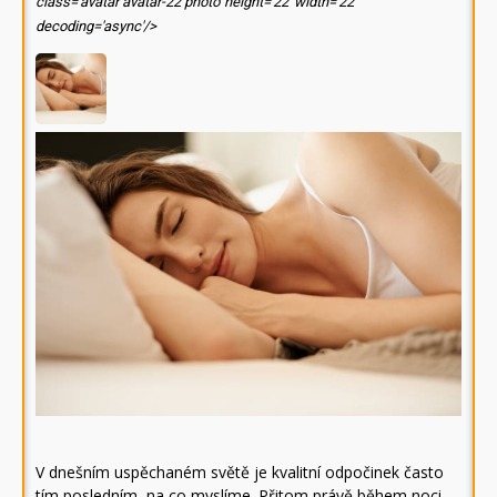
class='avatar avatar-22 photo' height='22' width='22'
decoding='async'/>
V dnešním uspěchaném světě je kvalitní odpočinek často
tím posledním, na co myslíme. Přitom právě během noci