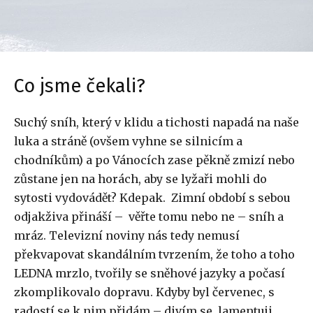
Co jsme čekali?
Suchý sníh, který v klidu a tichosti napadá na naše
luka a stráně (ovšem vyhne se silnicím a
chodníkům) a po Vánocích zase pěkně zmizí nebo
zůstane jen na horách, aby se lyžaři mohli do
sytosti vydovádět? Kdepak. Zimní období s sebou
odjakživa přináší – věřte tomu nebo ne – sníh a
mráz. Televizní noviny nás tedy nemusí
překvapovat skandálním tvrzením, že toho a toho
LEDNA mrzlo, tvořily se sněhové jazyky a počasí
zkomplikovalo dopravu. Kdyby byl červenec, s
radostí se k nim přidám – divím se, lamentuji,