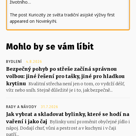
životního…
The post
Kuriozity ze světa tradiční asijské výživy
first
appeared on
NovinkyIN
.
Mohlo by se vám líbit
BYDLENÍ
4.8.2026
Bezpečný pohyb po střeše začíná správnou
volbou: jiné řešení pro tašky, jiné pro hladkou
krytinu
Kvalitní střecha není jen o tom, co vydrží déšť,
vítr nebo sníh. Stejně důležité je i to, jak bezpečně...
RADY A NÁVODY
31.7.2026
Jak vybrat a skladovat bylinky, které se hodí na
vaření i jako čaj
Bylinky umí proměnit obyčejné jídlo i
nápoj. Dodají chuť, vůni a pestrost a v kuchyni i v čaji
patří...