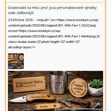
Gravírování na míru: proč jsou personalizované výrobky
stále oblíbenější
24 března 2026
-
<img alt='' src='https://www.novinkyin.cz/wp-
content/uploads/2023/08/cropped-001.-Wiki-Favi-1-22x22.png'
srcset='https://www.novinkyin.cz/wp-
content/uploads/2023/08/cropped-001.-Wiki-Favi-1-44x44.png 2x'
class='avatar avatar-22 photo' height='22' width='22'
decoding='async'/>