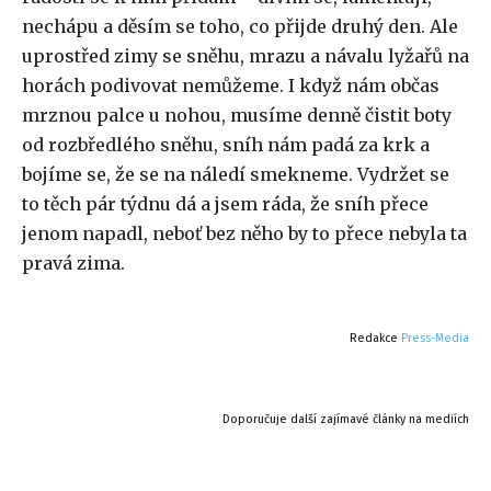
nechápu a děsím se toho, co přijde druhý den. Ale
uprostřed zimy se sněhu, mrazu a návalu lyžařů na
horách podivovat nemůžeme. I když nám občas
mrznou palce u nohou, musíme denně čistit boty
od rozbředlého sněhu, sníh nám padá za krk a
bojíme se, že se na náledí smekneme. Vydržet se
to těch pár týdnu dá a jsem ráda, že sníh přece
jenom napadl, neboť bez něho by to přece nebyla ta
pravá zima.
Redakce
Press-Media
Doporučuje další zajímavé články na mediích