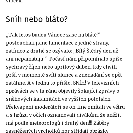
vloček.
Sníh nebo bláto?
,,Tak letos budou Vánoce zase na blátě!“
poslouchali jsme lamentace z jedné strany,
zatímco z druhé se ozývalo: ,,Bílý Štědrý den už
ani nepamatuju!“ Počasí nám připomínalo spíše
sychravý říjen nebo aprílový duben, kdy chvíli
prší, v momentě svítí slunce a znenadání se opět
zatáhne. A v lednu to přišlo. SNÍH! V televizních
zprávách se v tu ránu objevily šokující zprávy o
sněhových kalamitách ve vyšších polohách.
Překvapení moderátoři se on-line zmítali ve větru
a s hrůzu v očích oznamovali divákům, že sněžit
má podle meteorologů i druhý den!!! Záběry
zasněžených vrcholků hor střídají obrázky