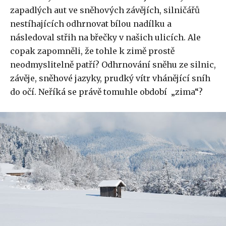
zapadlých aut ve sněhových závějích, silničářů
nestíhajících odhrnovat bílou nadílku a
následoval střih na břečky v našich ulicích. Ale
copak zapomněli, že tohle k zimě prostě
neodmyslitelně patří? Odhrnování sněhu ze silnic,
závěje, sněhové jazyky, prudký vítr vhánějící sníh
do očí. Neříká se právě tomuhle období „zima“?