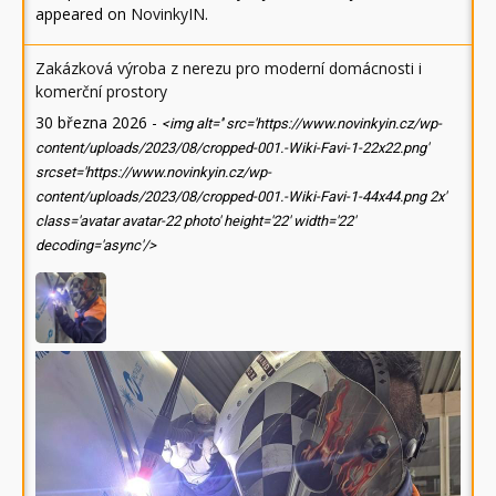
appeared on
NovinkyIN
.
Zakázková výroba z nerezu pro moderní domácnosti i
komerční prostory
30 března 2026
-
<img alt='' src='https://www.novinkyin.cz/wp-
content/uploads/2023/08/cropped-001.-Wiki-Favi-1-22x22.png'
srcset='https://www.novinkyin.cz/wp-
content/uploads/2023/08/cropped-001.-Wiki-Favi-1-44x44.png 2x'
class='avatar avatar-22 photo' height='22' width='22'
decoding='async'/>