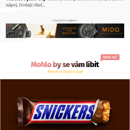
nápoj. Dodají chuť,...
- Komerční sdělení -
Nebo ne?
Mohlo by se vám líbit
Redakce doporučuje