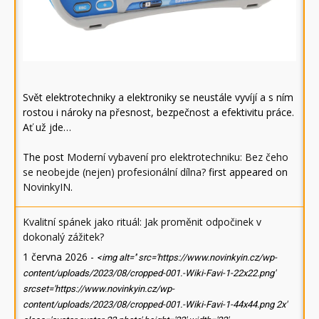
Svět elektrotechniky a elektroniky se neustále vyvíjí a s ním
rostou i nároky na přesnost, bezpečnost a efektivitu práce.
Ať už jde…
The post
Moderní vybavení pro elektrotechniku: Bez čeho
se neobejde (nejen) profesionální dílna?
first appeared on
NovinkyIN
.
Kvalitní spánek jako rituál: Jak proměnit odpočinek v
dokonalý zážitek?
1 června 2026
-
<img alt='' src='https://www.novinkyin.cz/wp-
content/uploads/2023/08/cropped-001.-Wiki-Favi-1-22x22.png'
srcset='https://www.novinkyin.cz/wp-
content/uploads/2023/08/cropped-001.-Wiki-Favi-1-44x44.png 2x'