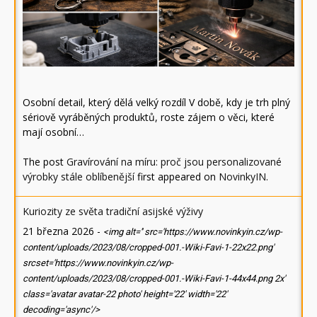
Osobní detail, který dělá velký rozdíl V době, kdy je trh plný
sériově vyráběných produktů, roste zájem o věci, které
mají osobní…
The post
Gravírování na míru: proč jsou personalizované
výrobky stále oblíbenější
first appeared on
NovinkyIN
.
Kuriozity ze světa tradiční asijské výživy
21 března 2026
-
<img alt='' src='https://www.novinkyin.cz/wp-
content/uploads/2023/08/cropped-001.-Wiki-Favi-1-22x22.png'
srcset='https://www.novinkyin.cz/wp-
content/uploads/2023/08/cropped-001.-Wiki-Favi-1-44x44.png 2x'
class='avatar avatar-22 photo' height='22' width='22'
decoding='async'/>