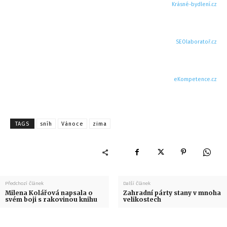
Krásné-bydlení.cz
SEOlaboratoř.cz
eKompetence.cz
TAGS
sníh
Vánoce
zima
Předchozí článek
Další článek
Milena Kolářová napsala o
Zahradní párty stany v mnoha
svém boji s rakovinou knihu
velikostech