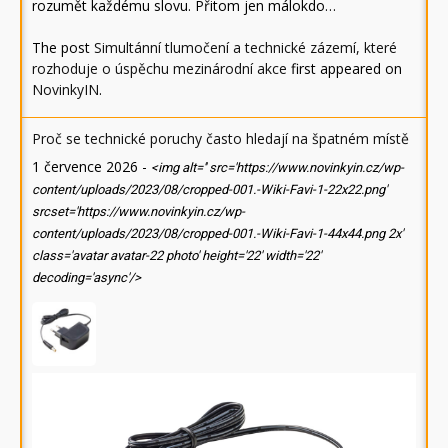
rozumět každému slovu. Přitom jen málokdo…
The post
Simultánní tlumočení a technické zázemí, které
rozhoduje o úspěchu mezinárodní akce
first appeared on
NovinkyIN
.
Proč se technické poruchy často hledají na špatném místě
1 července 2026
-
<img alt='' src='https://www.novinkyin.cz/wp-
content/uploads/2023/08/cropped-001.-Wiki-Favi-1-22x22.png'
srcset='https://www.novinkyin.cz/wp-
content/uploads/2023/08/cropped-001.-Wiki-Favi-1-44x44.png 2x'
class='avatar avatar-22 photo' height='22' width='22'
decoding='async'/>