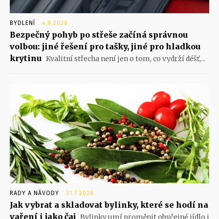
BYDLENÍ
4.8.2026
Bezpečný pohyb po střeše začíná správnou
volbou: jiné řešení pro tašky, jiné pro hladkou
krytinu
Kvalitní střecha není jen o tom, co vydrží déšť,...
RADY A NÁVODY
31.7.2026
Jak vybrat a skladovat bylinky, které se hodí na
vaření i jako čaj
Bylinky umí proměnit obyčejné jídlo i