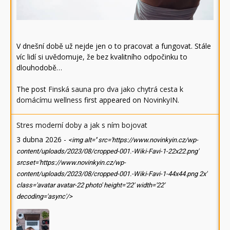
V dnešní době už nejde jen o to pracovat a fungovat. Stále
víc lidí si uvědomuje, že bez kvalitního odpočinku to
dlouhodobě…
The post
Finská sauna pro dva jako chytrá cesta k
domácímu wellness
first appeared on
NovinkyIN
.
Stres moderní doby a jak s ním bojovat
3 dubna 2026
-
<img alt='' src='https://www.novinkyin.cz/wp-
content/uploads/2023/08/cropped-001.-Wiki-Favi-1-22x22.png'
srcset='https://www.novinkyin.cz/wp-
content/uploads/2023/08/cropped-001.-Wiki-Favi-1-44x44.png 2x'
class='avatar avatar-22 photo' height='22' width='22'
decoding='async'/>