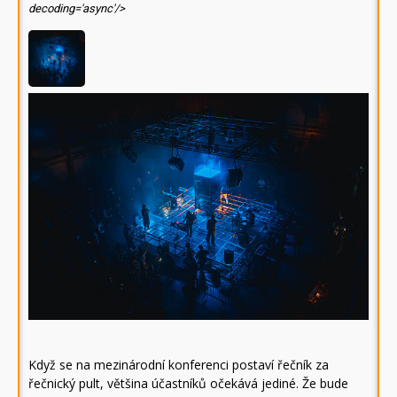
decoding='async'/>
Když se na mezinárodní konferenci postaví řečník za
řečnický pult, většina účastníků očekává jediné. Že bude