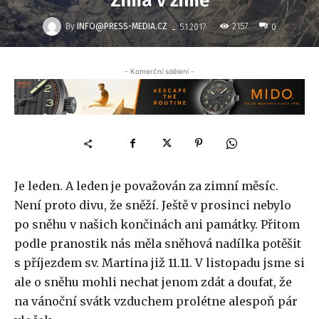
Zima v zimě
-
By
INFO@PRESS-MEDIA.CZ
2157
5.1.2017
0
- Komerční sdělení -
Je leden. A leden je považován za zimní měsíc.
Není proto divu, že sněží. Ještě v prosinci nebylo
po sněhu v našich končinách ani památky. Přitom
podle pranostik nás měla sněhová nadílka potěšit
s příjezdem sv. Martina již 11.11. V listopadu jsme si
ale o sněhu mohli nechat jenom zdát a doufat, že
na vánoční svátk vzduchem prolétne alespoň pár