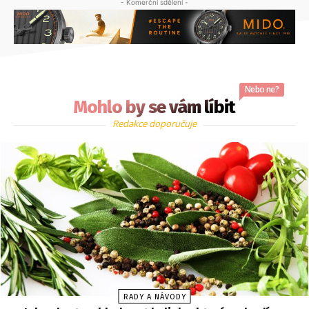
- Komerční sdělení -
Nebo ne?
Mohlo by se vám líbit
Redakce doporučuje
RADY A NÁVODY