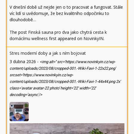
V dnešní době už nejde jen o to pracovat a fungovat. Stále
víc lidí si uvědomuje, že bez kvalitního odpočinku to
dlouhodobě…
The post
Finská sauna pro dva jako chytrá cesta k
domácímu wellness
first appeared on
NovinkyIN
.
Stres moderní doby a jak s ním bojovat
3 dubna 2026
-
<img alt='' src='https://www.novinkyin.cz/wp-
content/uploads/2023/08/cropped-001.-Wiki-Favi-1-22x22.png'
srcset='https://www.novinkyin.cz/wp-
content/uploads/2023/08/cropped-001.-Wiki-Favi-1-44x44.png 2x'
class='avatar avatar-22 photo' height='22' width='22'
decoding='async'/>