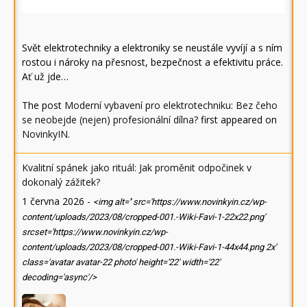
Svět elektrotechniky a elektroniky se neustále vyvíjí a s ním
rostou i nároky na přesnost, bezpečnost a efektivitu práce.
Ať už jde…
The post
Moderní vybavení pro elektrotechniku: Bez čeho
se neobejde (nejen) profesionální dílna?
first appeared on
NovinkyIN
.
Kvalitní spánek jako rituál: Jak proměnit odpočinek v
dokonalý zážitek?
1 června 2026
-
<img alt='' src='https://www.novinkyin.cz/wp-
content/uploads/2023/08/cropped-001.-Wiki-Favi-1-22x22.png'
srcset='https://www.novinkyin.cz/wp-
content/uploads/2023/08/cropped-001.-Wiki-Favi-1-44x44.png 2x'
class='avatar avatar-22 photo' height='22' width='22'
decoding='async'/>