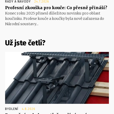
RADY A NÁVODY
24.7.2026
Profesní zkouška pro kouče: Co přesně přináší?
Konec roku 2025 přinesl důležitou novinku pro oblast
koučinku. Profese kouče a koučky byla nově zařazena do
Národní soustavy...
Už jste četli?
BYDLENÍ
4.8.2026