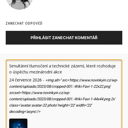
ZANECHAT ODPOVĚĎ
PŘIHLÁSIT ZANECHAT KOMENTÁŘ
Simultánní tlumočení a technické zázemí, které rozhoduje
o úspěchu mezinárodní akce
24 července 2026
-
<img alt='' src='https://www.novinkyin.cz/wp-
content/uploads/2023/08/cropped-001.-Wiki-Favi-1-22x22.png'
srcset='https://www.novinkyin.cz/wp-
content/uploads/2023/08/cropped-001.-Wiki-Favi-1-44x44.png 2x'
class='avatar avatar-22 photo' height='22' width='22'
decoding='async'/>