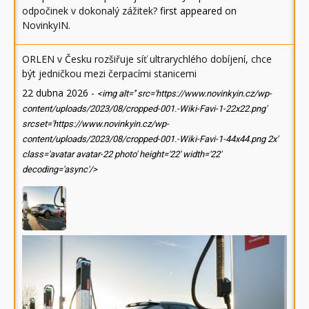
odpočinek v dokonalý zážitek?
first appeared on
NovinkyIN
.
ORLEN v Česku rozšiřuje síť ultrarychlého dobíjení, chce
být jedničkou mezi čerpacími stanicemi
22 dubna 2026
-
<img alt='' src='https://www.novinkyin.cz/wp-
content/uploads/2023/08/cropped-001.-Wiki-Favi-1-22x22.png'
srcset='https://www.novinkyin.cz/wp-
content/uploads/2023/08/cropped-001.-Wiki-Favi-1-44x44.png 2x'
class='avatar avatar-22 photo' height='22' width='22'
decoding='async'/>