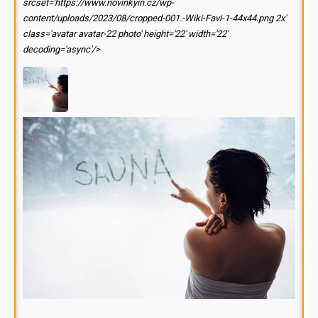
srcset='https://www.novinkyin.cz/wp-
content/uploads/2023/08/cropped-001.-Wiki-Favi-1-44x44.png 2x'
class='avatar avatar-22 photo' height='22' width='22'
decoding='async'/>