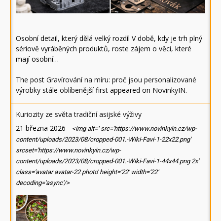
Osobní detail, který dělá velký rozdíl V době, kdy je trh plný
sériově vyráběných produktů, roste zájem o věci, které
mají osobní…
The post
Gravírování na míru: proč jsou personalizované
výrobky stále oblíbenější
first appeared on
NovinkyIN
.
Kuriozity ze světa tradiční asijské výživy
21 března 2026
-
<img alt='' src='https://www.novinkyin.cz/wp-
content/uploads/2023/08/cropped-001.-Wiki-Favi-1-22x22.png'
srcset='https://www.novinkyin.cz/wp-
content/uploads/2023/08/cropped-001.-Wiki-Favi-1-44x44.png 2x'
class='avatar avatar-22 photo' height='22' width='22'
decoding='async'/>