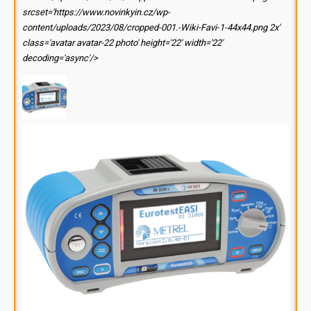
srcset='https://www.novinkyin.cz/wp-
content/uploads/2023/08/cropped-001.-Wiki-Favi-1-44x44.png 2x'
class='avatar avatar-22 photo' height='22' width='22'
decoding='async'/>