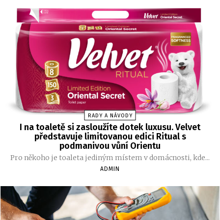
RADY A NÁVODY
I na toaletě si zasloužíte dotek luxusu. Velvet
představuje limitovanou edici Ritual s
podmanivou vůní Orientu
Pro někoho je toaleta jediným místem v domácnosti, kde...
ADMIN