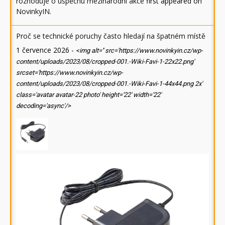
rozhoduje o úspěchu mezinárodní akce
first appeared on
NovinkyIN
.
Proč se technické poruchy často hledají na špatném místě
1 července 2026
-
<img alt='' src='https://www.novinkyin.cz/wp-
content/uploads/2023/08/cropped-001.-Wiki-Favi-1-22x22.png'
srcset='https://www.novinkyin.cz/wp-
content/uploads/2023/08/cropped-001.-Wiki-Favi-1-44x44.png 2x'
class='avatar avatar-22 photo' height='22' width='22'
decoding='async'/>