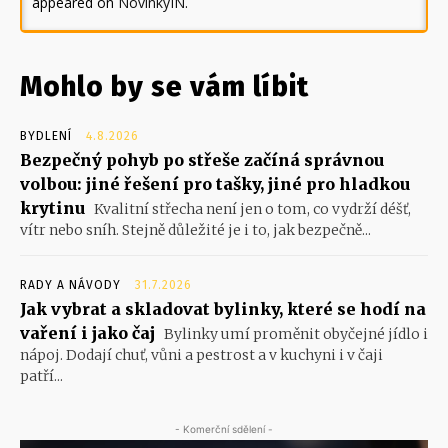
appeared on
NovinkyIN
.
Mohlo by se vám líbit
BYDLENÍ
4.8.2026
Bezpečný pohyb po střeše začíná správnou
volbou: jiné řešení pro tašky, jiné pro hladkou
krytinu
Kvalitní střecha není jen o tom, co vydrží déšť,
vítr nebo sníh. Stejně důležité je i to, jak bezpečně...
RADY A NÁVODY
31.7.2026
Jak vybrat a skladovat bylinky, které se hodí na
vaření i jako čaj
Bylinky umí proměnit obyčejné jídlo i
nápoj. Dodají chuť, vůni a pestrost a v kuchyni i v čaji
patří...
- Komerční sdělení -