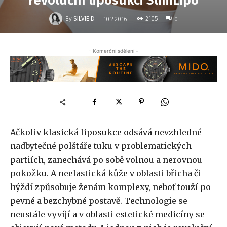
revoluční liposukci SlimLipo
-
By
SILVIE D
2105
10.2.2016
0
- Komerční sdělení -
Ačkoliv klasická liposukce odsává nevzhledné
nadbytečné polštáře tuku v problematických
partiích, zanechává po sobě volnou a nerovnou
pokožku. A neelastická kůže v oblasti břicha či
hýždí způsobuje ženám komplexy, neboť touží po
pevné a bezchybné postavě. Technologie se
neustále vyvíjí a v oblasti estetické medicíny se