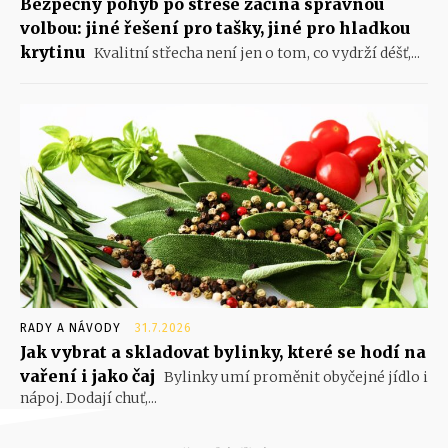
Bezpečný pohyb po střeše začíná správnou
volbou: jiné řešení pro tašky, jiné pro hladkou
krytinu
Kvalitní střecha není jen o tom, co vydrží déšť,...
RADY A NÁVODY
31.7.2026
Jak vybrat a skladovat bylinky, které se hodí na
vaření i jako čaj
Bylinky umí proměnit obyčejné jídlo i
nápoj. Dodají chuť,...