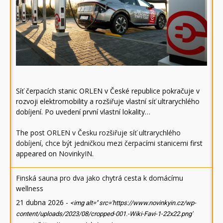
Síť čerpacích stanic ORLEN v České republice pokračuje v
rozvoji elektromobility a rozšiřuje vlastní síť ultrarychlého
dobíjení. Po uvedení první vlastní lokality…
The post
ORLEN v Česku rozšiřuje síť ultrarychlého
dobíjení, chce být jedničkou mezi čerpacími stanicemi
first
appeared on
NovinkyIN
.
Finská sauna pro dva jako chytrá cesta k domácímu
wellness
21 dubna 2026
-
<img alt='' src='https://www.novinkyin.cz/wp-
content/uploads/2023/08/cropped-001.-Wiki-Favi-1-22x22.png'