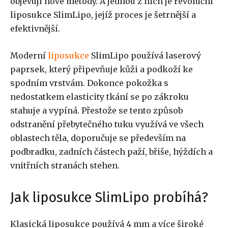
objevují nové metody. A jednou z nich je revoluční
liposukce SlimLipo, jejíž proces je šetrnější a
efektivnější.
Moderní
liposukce
SlimLipo používá laserový
paprsek, který připevňuje kůži a podkoží ke
spodním vrstvám. Dokonce pokožka s
nedostatkem elasticity tkání se po zákroku
stahuje a vypíná. Přestože se tento způsob
odstranění přebytečného tuku využívá ve všech
oblastech těla, doporučuje se především na
podbradku, zadních částech paží, břiše, hýždích a
vnitřních stranách stehen.
Jak liposukce SlimLipo probíhá?
Klasická liposukce používá 4 mm a více široké