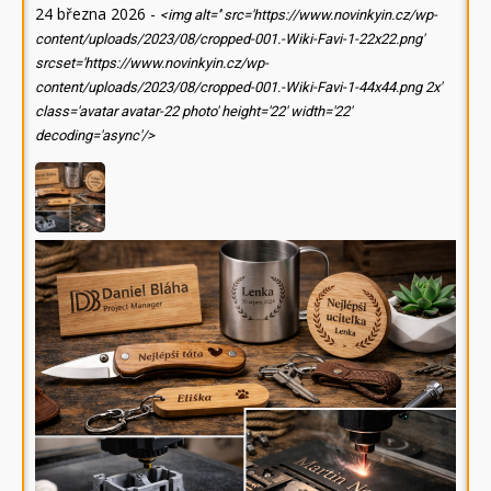
24 března 2026
-
<img alt='' src='https://www.novinkyin.cz/wp-
content/uploads/2023/08/cropped-001.-Wiki-Favi-1-22x22.png'
srcset='https://www.novinkyin.cz/wp-
content/uploads/2023/08/cropped-001.-Wiki-Favi-1-44x44.png 2x'
class='avatar avatar-22 photo' height='22' width='22'
decoding='async'/>