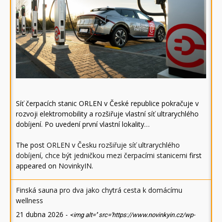
Síť čerpacích stanic ORLEN v České republice pokračuje v
rozvoji elektromobility a rozšiřuje vlastní síť ultrarychlého
dobíjení. Po uvedení první vlastní lokality…
The post
ORLEN v Česku rozšiřuje síť ultrarychlého
dobíjení, chce být jedničkou mezi čerpacími stanicemi
first
appeared on
NovinkyIN
.
Finská sauna pro dva jako chytrá cesta k domácímu
wellness
21 dubna 2026
-
<img alt='' src='https://www.novinkyin.cz/wp-