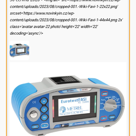
content/uploads/2023/08/cropped-001.-Wiki-Favi-1-22x22.png'
srcset='https://www.novinkyin.cz/wp-
content/uploads/2023/08/cropped-001.-Wiki-Favi-1-44x44.png 2x'
class='avatar avatar-22 photo' height='22' width='22'
decoding='async'/>