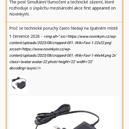
The post
Simultánní tlumočení a technické zázemí, které
rozhoduje o úspěchu mezinárodní akce
first appeared on
NovinkyIN
.
Proč se technické poruchy často hledají na špatném místě
1 července 2026
-
<img alt='' src='https://www.novinkyin.cz/wp-
content/uploads/2023/08/cropped-001.-Wiki-Favi-1-22x22.png'
srcset='https://www.novinkyin.cz/wp-
content/uploads/2023/08/cropped-001.-Wiki-Favi-1-44x44.png 2x'
class='avatar avatar-22 photo' height='22' width='22'
decoding='async'/>