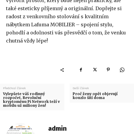
vytvořit prostor, který bude nejen praktický, ale
také esteticky příjemný a originální. Dopřejte si
radost z venkovního stolování s kvalitním
nábytkem Lafuma MOBILIER – spojení stylu,
pohodlí a odolnosti vás přesvědčí o tom, že venku
chutná vždy lépe!
Předchozí článek
Další článek
Vylepšete váš rodinný
Proč ženy opět objevují
rozpočet. Revoluční
kouzlo šití doma
kryptoměnu Pi Network teží v
mobilu už miliony žen!
admin