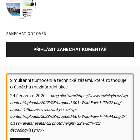
ZANECHAT ODPOVĚĎ
PŘIHLÁSIT ZANECHAT KOMENTÁŘ
Simultánní tlumočení a technické zázemí, které rozhoduje
o úspěchu mezinárodní akce
24 července 2026
-
<img alt='' src='https://www.novinkyin.cz/wp-
content/uploads/2023/08/cropped-001.-Wiki-Favi-1-22x22.png'
srcset='https://www.novinkyin.cz/wp-
content/uploads/2023/08/cropped-001.-Wiki-Favi-1-44x44.png 2x'
class='avatar avatar-22 photo' height='22' width='22'
decoding='async'/>