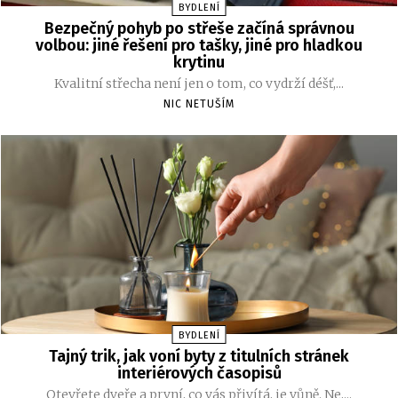
BYDLENÍ
Bezpečný pohyb po střeše začíná správnou
volbou: jiné řešení pro tašky, jiné pro hladkou
krytinu
Kvalitní střecha není jen o tom, co vydrží déšť,...
NIC NETUŠÍM
BYDLENÍ
Tajný trik, jak voní byty z titulních stránek
interiérových časopisů
Otevřete dveře a první, co vás přivítá, je vůně. Ne,...