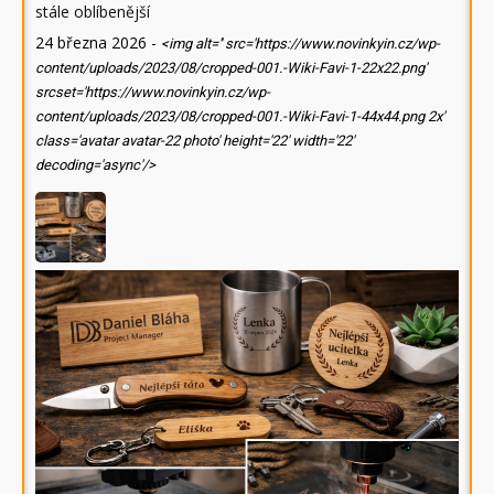
stále oblíbenější
24 března 2026
-
<img alt='' src='https://www.novinkyin.cz/wp-
content/uploads/2023/08/cropped-001.-Wiki-Favi-1-22x22.png'
srcset='https://www.novinkyin.cz/wp-
content/uploads/2023/08/cropped-001.-Wiki-Favi-1-44x44.png 2x'
class='avatar avatar-22 photo' height='22' width='22'
decoding='async'/>