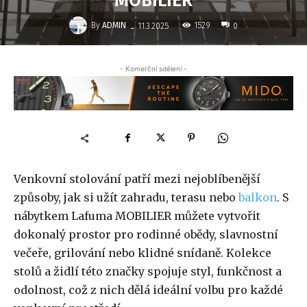
MOBILIER
-
By
ADMIN
1529
11.3.2025
0
- Komerční sdělení -
Venkovní stolování patří mezi nejoblíbenější
způsoby, jak si užít zahradu, terasu nebo
balkon
. S
nábytkem Lafuma MOBILIER můžete vytvořit
dokonalý prostor pro rodinné obědy, slavnostní
večeře, grilování nebo klidné snídaně. Kolekce
stolů a židlí této značky spojuje styl, funkčnost a
odolnost, což z nich dělá ideální volbu pro každé