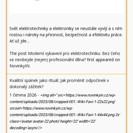
Svět elektrotechniky a elektroniky se neustále vyvíjí a s ním
rostou i nároky na přesnost, bezpečnost a efektivitu práce.
Ať už jde…
The post
Moderní vybavení pro elektrotechniku: Bez čeho
se neobejde (nejen) profesionální dílna?
first appeared on
NovinkyIN
.
Kvalitní spánek jako rituál: Jak proměnit odpočinek v
dokonalý zážitek?
1 června 2026
-
<img alt='' src='https://www.novinkyin.cz/wp-
content/uploads/2023/08/cropped-001.-Wiki-Favi-1-22x22.png'
srcset='https://www.novinkyin.cz/wp-
content/uploads/2023/08/cropped-001.-Wiki-Favi-1-44x44.png 2x'
class='avatar avatar-22 photo' height='22' width='22'
decoding='async'/>