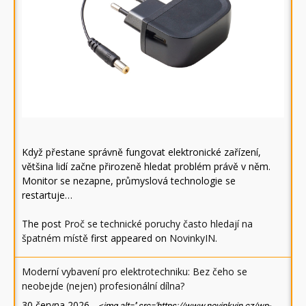
Když přestane správně fungovat elektronické zařízení,
většina lidí začne přirozeně hledat problém právě v něm.
Monitor se nezapne, průmyslová technologie se
restartuje…
The post
Proč se technické poruchy často hledají na
špatném místě
first appeared on
NovinkyIN
.
Moderní vybavení pro elektrotechniku: Bez čeho se
neobejde (nejen) profesionální dílna?
30 června 2026
-
<img alt='' src='https://www.novinkyin.cz/wp-