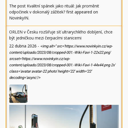
The post
Kvalitní spánek jako rituál: Jak proměnit
odpočinek v dokonalý zážitek?
first appeared on
NovinkyIN
.
ORLEN v Česku rozšiřuje síť ultrarychlého dobíjení, chce
být jedničkou mezi čerpacími stanicemi
22 dubna 2026
-
<img alt='' src='https://www.novinkyin.cz/wp-
content/uploads/2023/08/cropped-001.-Wiki-Favi-1-22x22.png'
srcset='https://www.novinkyin.cz/wp-
content/uploads/2023/08/cropped-001.-Wiki-Favi-1-44x44.png 2x'
class='avatar avatar-22 photo' height='22' width='22'
decoding='async'/>