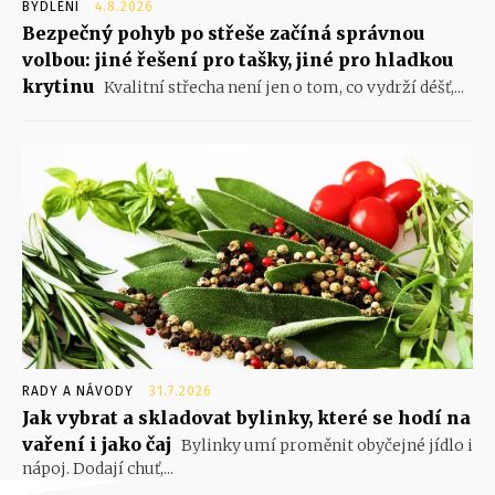
BYDLENÍ
4.8.2026
Bezpečný pohyb po střeše začíná správnou
volbou: jiné řešení pro tašky, jiné pro hladkou
krytinu
Kvalitní střecha není jen o tom, co vydrží déšť,...
RADY A NÁVODY
31.7.2026
Jak vybrat a skladovat bylinky, které se hodí na
vaření i jako čaj
Bylinky umí proměnit obyčejné jídlo i
nápoj. Dodají chuť,...