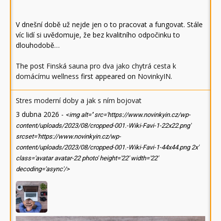
V dnešní době už nejde jen o to pracovat a fungovat. Stále
víc lidí si uvědomuje, že bez kvalitního odpočinku to
dlouhodobě…
The post
Finská sauna pro dva jako chytrá cesta k
domácímu wellness
first appeared on
NovinkyIN
.
Stres moderní doby a jak s ním bojovat
3 dubna 2026
-
<img alt='' src='https://www.novinkyin.cz/wp-
content/uploads/2023/08/cropped-001.-Wiki-Favi-1-22x22.png'
srcset='https://www.novinkyin.cz/wp-
content/uploads/2023/08/cropped-001.-Wiki-Favi-1-44x44.png 2x'
class='avatar avatar-22 photo' height='22' width='22'
decoding='async'/>