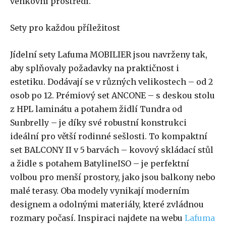
venkovní prostředí.
Sety pro každou příležitost
Jídelní sety Lafuma MOBILIER jsou navrženy tak,
aby splňovaly požadavky na praktičnost i
estetiku. Dodávají se v různých velikostech – od 2
osob po 12. Prémiový set ANCONE – s deskou stolu
z HPL laminátu a potahem židlí Tundra od
Sunbrelly – je díky své robustní konstrukci
ideální pro větší rodinné sešlosti. To kompaktní
set BALCONY II v 5 barvách – kovový skládací stůl
a židle s potahem BatylineISO – je perfektní
volbou pro menší prostory, jako jsou balkony nebo
malé terasy. Oba modely vynikají moderním
designem a odolnými materiály, které zvládnou
rozmary počasí. Inspiraci najdete na webu
Lafuma