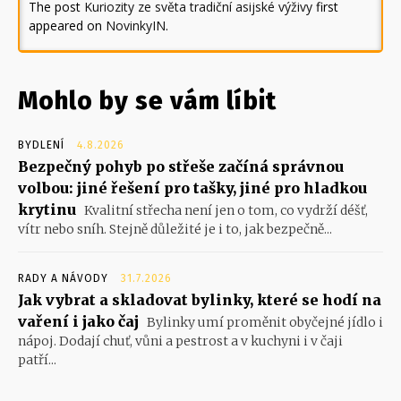
The post
Kuriozity ze světa tradiční asijské výživy
first
appeared on
NovinkyIN
.
Mohlo by se vám líbit
BYDLENÍ
4.8.2026
Bezpečný pohyb po střeše začíná správnou
volbou: jiné řešení pro tašky, jiné pro hladkou
krytinu
Kvalitní střecha není jen o tom, co vydrží déšť,
vítr nebo sníh. Stejně důležité je i to, jak bezpečně...
RADY A NÁVODY
31.7.2026
Jak vybrat a skladovat bylinky, které se hodí na
vaření i jako čaj
Bylinky umí proměnit obyčejné jídlo i
nápoj. Dodají chuť, vůni a pestrost a v kuchyni i v čaji
patří...