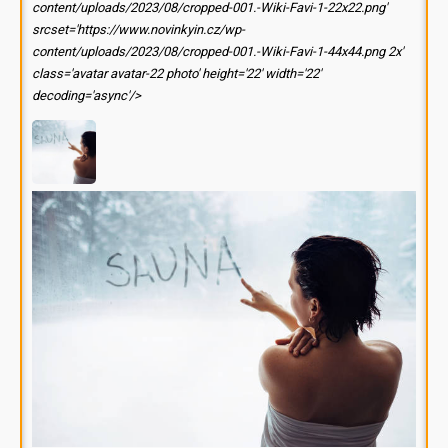
content/uploads/2023/08/cropped-001.-Wiki-Favi-1-22x22.png'
srcset='https://www.novinkyin.cz/wp-
content/uploads/2023/08/cropped-001.-Wiki-Favi-1-44x44.png 2x'
class='avatar avatar-22 photo' height='22' width='22'
decoding='async'/>