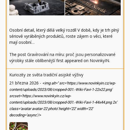
Osobní detail, který dělá velký rozdíl V době, kdy je trh plný
sériově vyráběných produktů, roste zájem o věci, které
mají osobní…
The post
Gravírování na míru: proč jsou personalizované
výrobky stále oblíbenější
first appeared on
NovinkyIN
.
Kuriozity ze světa tradiční asijské výživy
21 března 2026
-
<img alt='' src='https://www.novinkyin.cz/wp-
content/uploads/2023/08/cropped-001.-Wiki-Favi-1-22x22.png'
srcset='https://www.novinkyin.cz/wp-
content/uploads/2023/08/cropped-001.-Wiki-Favi-1-44x44.png 2x'
class='avatar avatar-22 photo' height='22' width='22'
decoding='async'/>