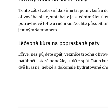
Tento zábal zabrání dalšímu třepení vlasů a d
olivového oleje, smíchejte je s jedním žloutke
potravinové fólie a ručníku. Nechte působit 
jemným šamponem.
Léčebná kúra na popraskané paty
Dříve, než půjdete spát, vezměte trochu olivov
natáhněte staré ponožky a jděte spát. Ráno b
dvě krásné, hebké a dokonale hydratované cho