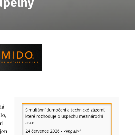
upelny
dé
Simultánní tlumočení a technické zázemí,
lo,
které rozhoduje o úspěchu mezinárodní
akce
mi
24 července 2026
-
jen
<img alt=''