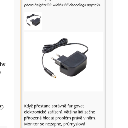
photo' height='22' width='22' decoding='async'/>
ohy
e
Když přestane správně fungovat
elektronické zařízení, většina lidí začne
přirozeně hledat problém právě v něm.
Monitor se nezapne, průmyslová