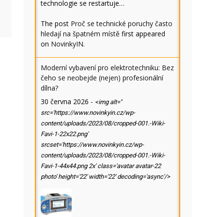
technologie se restartuje…
The post
Proč se technické poruchy často
hledají na špatném místě
first appeared
on
NovinkyIN
.
Moderní vybavení pro elektrotechniku: Bez
čeho se neobejde (nejen) profesionální
dílna?
30 června 2026
-
<img alt=''
src='https://www.novinkyin.cz/wp-
content/uploads/2023/08/cropped-001.-Wiki-
Favi-1-22x22.png'
srcset='https://www.novinkyin.cz/wp-
content/uploads/2023/08/cropped-001.-Wiki-
Favi-1-44x44.png 2x' class='avatar avatar-22
photo' height='22' width='22' decoding='async'/>