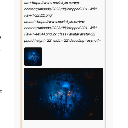
src='https://www.novinkyin.cz/wp-
content/uploads/2023/08/cropped-001.-Wiki-
Favi-1-22x22.png'
srcset='https://www.novinkyin.cz/wp-
content/uploads/2023/08/cropped-001.-Wiki-
Favi-1-44x44.png 2x' class='avatar avatar-22
e
photo' height='22' width='22' decoding='async'/>
í
t