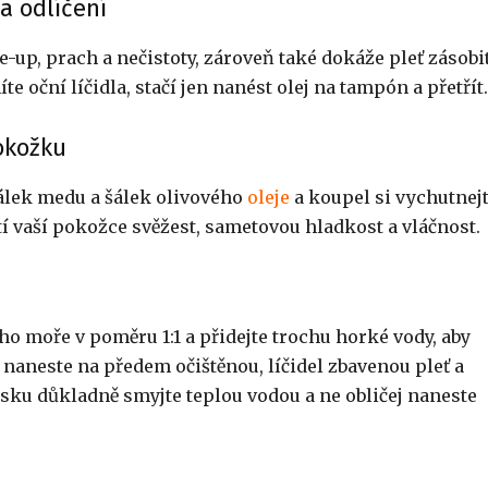
na odlíčení
-up, prach a nečistoty, zároveň také dokáže pleť zásobi
 oční líčidla, stačí jen nanést olej na tampón a přetřít.
okožku
 šálek medu a šálek olivového
oleje
a koupel si vychutnej
í vaší pokožce svěžest, sametovou hladkost a vláčnost.
ho moře v poměru 1:1 a přidejte trochu horké vody, aby
naneste na předem očištěnou, líčidel zbavenou pleť a
sku důkladně smyjte teplou vodou a ne obličej naneste