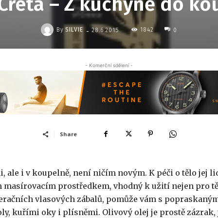
 Creta – Z kuchyně do ko
-
By
SILVIE
1842
28.6.2015
0
- Komerční sdělení -
Share
, ale i v koupelně, není ničím novým. K péči o tělo jej li
ým masírovacím prostředkem, vhodný k užití nejen pro tě
generačních vlasových zábalů, pomůže vám s popraskaný
, kuřími oky i plísněmi. Olivový olej je prostě zázrak, 