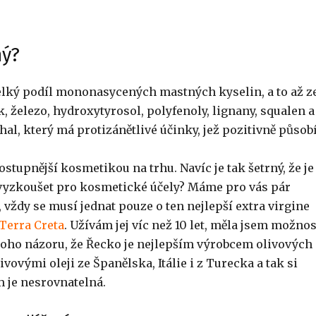
ný?
lký podíl mononasycených mastných kyselin, a to až z
k, železo, hydroxytyrosol, polyfenoly, lignany, squalen a
thal, který má protizánětlivé účinky, jež pozitivně působ
ostupnější kosmetikou na trhu. Navíc je tak šetrný, že je
 vyzkoušet pro kosmetické účely? Máme pro vás pár
 vždy se musí jednat pouze o ten nejlepší extra virgine
Terra Creta
. Užívám jej víc než 10 let, měla jsem možnos
m toho názoru, že Řecko je nejlepším výrobcem olivových
vovými oleji ze Španělska, Itálie i z Turecka a tak si
m je nesrovnatelná.