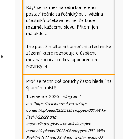
Když se na mezinárodní konferenci
postaví řečník za řečnický pult, většina
t
účastníků očekává jediné. Že bude
rozumět každému slovu. Přitom jen
málokdo…
The post
Simultánní tlumočení a technické
zázemí, které rozhoduje o úspěchu
te
mezinárodní akce
first appeared on
NovinkyIN
.
Proč se technické poruchy často hledají na
špatném místě
1 července 2026
-
<img alt=''
src='https://www.novinkyin.cz/wp-
content/uploads/2023/08/cropped-001.-Wiki-
Favi-1-22x22.png'
srcset='https://www.novinkyin.cz/wp-
content/uploads/2023/08/cropped-001.-Wiki-
Favi-1-44x44.png 2x' class='avatar avatar-22