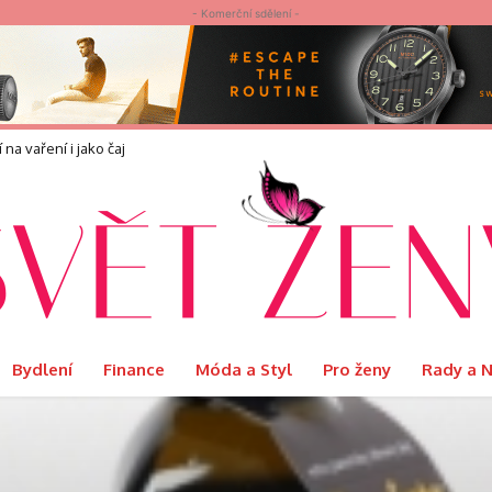
- Komerční sdělení -
 na vaření i jako čaj
Bydlení
Finance
Móda a Styl
Pro ženy
Rady a 