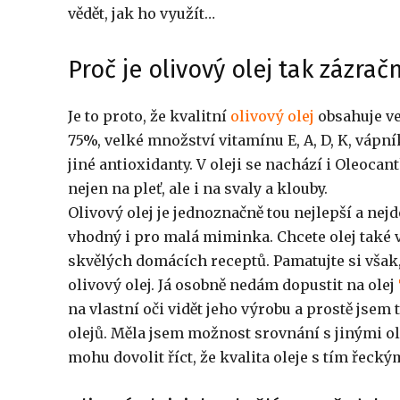
vědět, jak ho využít…
Proč je olivový olej tak zázrač
Je to proto, že kvalitní
olivový olej
obsahuje ve
75%, velké množství vitamínu E, A, D, K, vápní
jiné antioxidanty. V oleji se nachází i Oleocan
nejen na pleť, ale i na svaly a klouby.
Olivový olej je jednoznačně tou nejlepší a nejd
vhodný i pro malá miminka. Chcete olej také
skvělých domácích receptů. Pamatujte si však,
olivový olej. Já osobně nedám dopustit na olej
na vlastní oči vidět jeho výrobu a prostě jse
olejů. Měla jsem možnost srovnání s jinými oli
mohu dovolit říct, že kvalita oleje s tím řecký