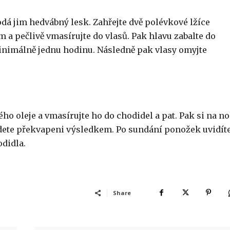
odá jim hedvábný lesk. Zahřejte dvě polévkové lžíce
m a pečlivě vmasírujte do vlasů. Pak hlavu zabalte do
minimálně jednu hodinu. Následně pak vlasy omyjte
ého oleje a vmasírujte ho do chodidel a pat. Pak si na n
udete překvapeni výsledkem. Po sundání ponožek uvidít
didla.
Share