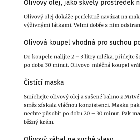
Olivový olej, jako skvělý prostředek 
Olivový olej dokáže perfektně navázat na make
výživnými látkami. Velmi dobře s ním odstraníte
Olivová koupel vhodná pro suchou p
Do koupele nalijte 2 – 3 litry mléka, přidejte
po dobu 30 minut. Olivovo-mléčná koupel vrát
Čistící maska
Smíchejte olivový olej a sušené bahno z Mrtvé
směs získala vláčnou konzistenci. Masku pak 
nechte působit po dobu 20 – 30 minut. Pak ma
běžný krém.
Olivový zábal na suché vlasy