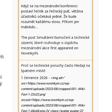
Když se na mezinárodní konferenci
postaví řečník za řečnický pult, většina
účastníků očekává jediné. Že bude
rozumět každému slovu. Přitom jen
málokdo…
The post
Simultánní tlumočení a technické
zázemí, které rozhoduje o úspěchu
mezinárodní akce
first appeared on
NovinkyIN
.
ři
Proč se technické poruchy často hledají na
špatném místě
í
1 července 2026
-
<img alt=''
ý
src='https://www.novinkyin.cz/wp-
content/uploads/2023/08/cropped-001.-Wiki-
Favi-1-22x22.png'
srcset='https://www.novinkyin.cz/wp-
content/uploads/2023/08/cropped-001.-Wiki-
Favi-1-44x44.png 2x' class='avatar avatar-22