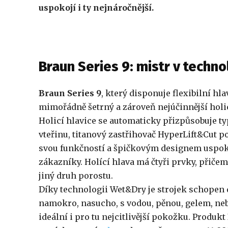
uspokojí i ty nejnáročnější.
Braun Series 9: mistr v technol
Braun Series 9
, který disponuje flexibilní hl
mimořádně šetrný a zároveň nejúčinnější holic
Holicí hlavice se automaticky přizpůsobuje t
vteřinu, titanový zastřihovač HyperLift&Cut 
svou funkčností a špičkovým designem uspokoj
zákazníky. Holící hlava má čtyři prvky, přiče
jiný druh porostu.
Díky technologii Wet&Dry je strojek schopen
namokro, nasucho, s vodou, pěnou, gelem, nebo
ideální i pro tu nejcitlivější pokožku. Produkt