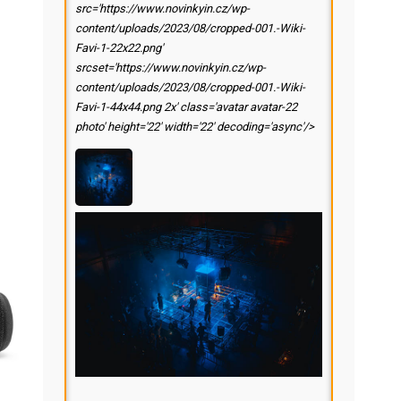
src='https://www.novinkyin.cz/wp-
content/uploads/2023/08/cropped-001.-Wiki-
Favi-1-22x22.png'
srcset='https://www.novinkyin.cz/wp-
content/uploads/2023/08/cropped-001.-Wiki-
Favi-1-44x44.png 2x' class='avatar avatar-22
photo' height='22' width='22' decoding='async'/>