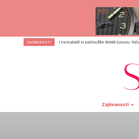
I na toaletě si zasloužíte dotek luxusu. V
ZAJÍMAVOSTI
Zajímavosti