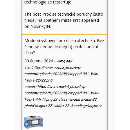
technologie se restartuje…
The post
Proč se technické poruchy často
hledají na špatném místě
first appeared
on
NovinkyIN
.
Moderní vybavení pro elektrotechniku: Bez
čeho se neobejde (nejen) profesionální
dílna?
30 června 2026
-
<img alt=''
src='https://www.novinkyin.cz/wp-
content/uploads/2023/08/cropped-001.-Wiki-
Favi-1-22x22.png'
srcset='https://www.novinkyin.cz/wp-
content/uploads/2023/08/cropped-001.-Wiki-
Favi-1-44x44.png 2x' class='avatar avatar-22
photo' height='22' width='22' decoding='async'/>