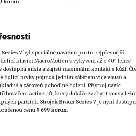
99 korun
.
přesnosti
 Series 7
byl speciálně navržen pro to nejpřesnější
 holicí hlavici MacroMotion s výkyvem až o 40° lehce
e dostupná místa a zajistí maximální kontakt s kůží. Čty
é holicí prvky pojmou jedním záběrem více vousů a
kladné a zároveň pohodlné holení. Přístroj navíc
třihovačem ActiveLift, který dokáže zachytit vousy ležíc
upných partiích. Strojek
Braun Series 7
je nyní dostupn
oručenou cenu
9 699 korun
.