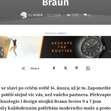
Braun
-
By
ADMIN
2129
12.2.2018
0
- Komerční sdělení -
Share
e slaví po celém světě 14. února, už je tu. Zapomeňte
 potěší stejně víc vás, než vašeho partnera. Překvapt
ologie i design strojků Braun Series 9 a 7 jsou
sobily každodenním potřebám moderního muže a proto