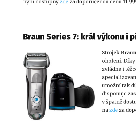
nyní dostupný
zde
za doporučenou cenu
11 9
Braun Series 7: král výkonu i 
Strojek
Braun
oholení. Díky
zvládne i těžc
specializovan
umožní tak dů
disponuje zas
v špatně dost
na
zde
za dop