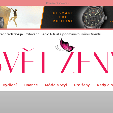
- Komerční sdělení -
elvet představuje limitovanou edici Ritual s podmanivou vůní Orientu
Bydlení
Finance
Móda a Styl
Pro ženy
Rady a 