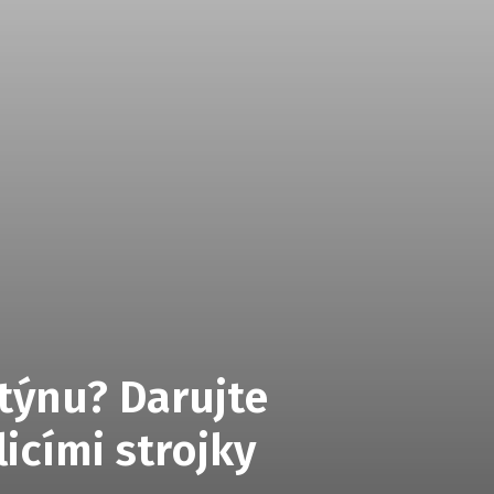
ntýnu? Darujte
icími strojky