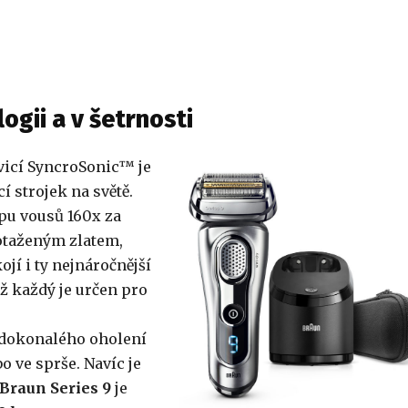
ogii a v šetrnosti
avicí SyncroSonic™ je
í strojek na světě.
ypu vousů 160x za
potaženým zlatem,
í i ty nejnáročnější
mž každý je určen pro
 dokonalého oholení
 ve sprše. Navíc je
Braun Series 9
je