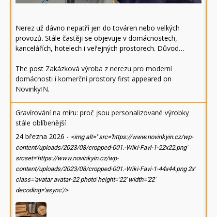
Nerez už dávno nepatří jen do továren nebo velkých
provozů. Stále častěji se objevuje v domácnostech,
kancelářích, hotelech i veřejných prostorech. Důvod…
The post
Zakázková výroba z nerezu pro moderní
domácnosti i komerční prostory
first appeared on
NovinkyIN
.
Gravírování na míru: proč jsou personalizované výrobky
stále oblíbenější
24 března 2026
-
<img alt='' src='https://www.novinkyin.cz/wp-
content/uploads/2023/08/cropped-001.-Wiki-Favi-1-22x22.png'
srcset='https://www.novinkyin.cz/wp-
content/uploads/2023/08/cropped-001.-Wiki-Favi-1-44x44.png 2x'
class='avatar avatar-22 photo' height='22' width='22'
decoding='async'/>