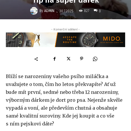
Tip na super dárek
-
By
ADMIN
827
30.7.2025
0
- Komerční sdělení -
Blíží se narozeniny vašeho psího miláčka a
uvažujete o tom, čím ho letos překvapíte? Ať už
bude mít první, sedmé nebo třeba 12 narozeniny,
výborným dárkem je dort pro psa. Nejenže skvěle
vypadá a voní, ale především chutná a obsahuje
samé kvalitní suroviny. Kde jej koupit a co vše
s ním pejskovi dáte?