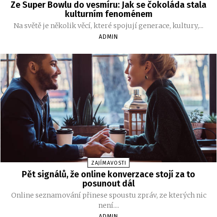
Ze Super Bowlu do vesmíru: Jak se čokoláda stala
kulturním fenoménem
Na světě je několik věcí, které spojují generace, kultury,...
ADMIN
ZAJÍMAVOSTI
Pět signálů, že online konverzace stojí za to
posunout dál
Online seznamování přinese spoustu zpráv, ze kterých nic
není....
ADMIN