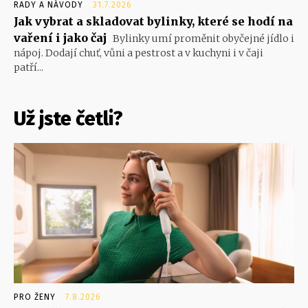
RADY A NÁVODY
31.7.2026
Jak vybrat a skladovat bylinky, které se hodí na
vaření i jako čaj
Bylinky umí proměnit obyčejné jídlo i
nápoj. Dodají chuť, vůni a pestrost a v kuchyni i v čaji
patří...
Už jste četli?
PRO ŽENY
7.8.2026