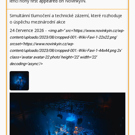
lehčí nohy
first appeared on
NovinkyIN
.
Simultánní tlumočení a technické zázemí, které rozhoduje
o úspěchu mezinárodní akce
24 července 2026
-
<img alt='' src='https://www.novinkyin.cz/wp-
content/uploads/2023/08/cropped-001.-Wiki-Favi-1-22x22.png'
srcset='https://www.novinkyin.cz/wp-
content/uploads/2023/08/cropped-001.-Wiki-Favi-1-44x44.png 2x'
class='avatar avatar-22 photo' height='22' width='22'
decoding='async'/>