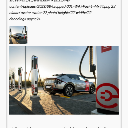
srcset='https://www.novinkyin.cz/wp-
content/uploads/2023/08/cropped-001.-Wiki-Favi-1-44x44.png 2x'
class='avatar avatar-22 photo' height='22' width='22'
decoding='async'/>