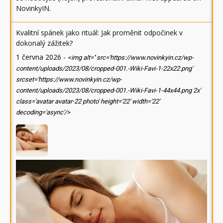
NovinkyIN
.
Kvalitní spánek jako rituál: Jak proměnit odpočinek v
dokonalý zážitek?
1 června 2026
-
<img alt='' src='https://www.novinkyin.cz/wp-
content/uploads/2023/08/cropped-001.-Wiki-Favi-1-22x22.png'
srcset='https://www.novinkyin.cz/wp-
content/uploads/2023/08/cropped-001.-Wiki-Favi-1-44x44.png 2x'
class='avatar avatar-22 photo' height='22' width='22'
decoding='async'/>