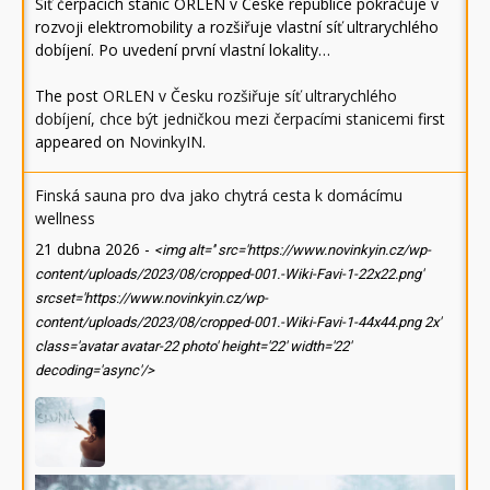
Síť čerpacích stanic ORLEN v České republice pokračuje v
rozvoji elektromobility a rozšiřuje vlastní síť ultrarychlého
dobíjení. Po uvedení první vlastní lokality…
The post
ORLEN v Česku rozšiřuje síť ultrarychlého
dobíjení, chce být jedničkou mezi čerpacími stanicemi
first
appeared on
NovinkyIN
.
Finská sauna pro dva jako chytrá cesta k domácímu
wellness
21 dubna 2026
-
<img alt='' src='https://www.novinkyin.cz/wp-
content/uploads/2023/08/cropped-001.-Wiki-Favi-1-22x22.png'
srcset='https://www.novinkyin.cz/wp-
content/uploads/2023/08/cropped-001.-Wiki-Favi-1-44x44.png 2x'
class='avatar avatar-22 photo' height='22' width='22'
decoding='async'/>