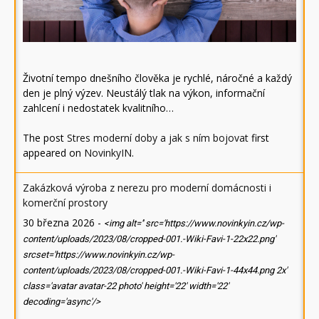
Životní tempo dnešního člověka je rychlé, náročné a každý
den je plný výzev. Neustálý tlak na výkon, informační
zahlcení i nedostatek kvalitního…
The post
Stres moderní doby a jak s ním bojovat
first
appeared on
NovinkyIN
.
Zakázková výroba z nerezu pro moderní domácnosti i
komerční prostory
30 března 2026
-
<img alt='' src='https://www.novinkyin.cz/wp-
content/uploads/2023/08/cropped-001.-Wiki-Favi-1-22x22.png'
srcset='https://www.novinkyin.cz/wp-
content/uploads/2023/08/cropped-001.-Wiki-Favi-1-44x44.png 2x'
class='avatar avatar-22 photo' height='22' width='22'
decoding='async'/>