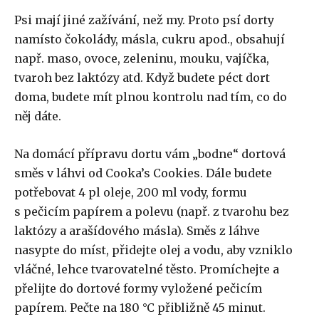
Psi mají jiné zažívání, než my. Proto psí dorty
namísto čokolády, másla, cukru apod., obsahují
např. maso, ovoce, zeleninu, mouku, vajíčka,
tvaroh bez laktózy atd. Když budete péct dort
doma, budete mít plnou kontrolu nad tím, co do
něj dáte.
Na domácí přípravu dortu vám „bodne“ dortová
směs v láhvi od Cooka’s Cookies. Dále budete
potřebovat 4 pl oleje, 200 ml vody, formu
s pečicím papírem a polevu (např. z tvarohu bez
laktózy a arašídového másla). Směs z láhve
nasypte do míst, přidejte olej a vodu, aby vzniklo
vláčné, lehce tvarovatelné těsto. Promíchejte a
přelijte do dortové formy vyložené pečicím
papírem. Pečte na 180 °C přibližně 45 minut.