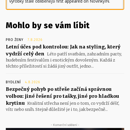
výrobky stále oblíbenější
first appeared on
NovinkyIN
.
Mohlo by se vám líbit
PRO ŽENY
7.8.2026
Letní účes pod kontrolou: Jak na styling, který
vydrží celý den
Léto patří svatbám, zahradním party,
hudebním festivalům i exotickým dovoleným. Každá z
těchto příležitostí si žádá jiný outfit, jedno...
BYDLENÍ
4.8.2026
Bezpečný pohyb po střeše začíná správnou
volbou: jiné řešení pro tašky, jiné pro hladkou
krytinu
Kvalitní střecha není jen o tom, co vydrží déšť,
vítr nebo sníh. Stejně důležité je i to, jak bezpečně...
- Komerční sdělení -