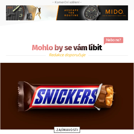
- Komerční sdělení -
Nebo ne?
Mohlo by se vám líbit
Redakce doporučuje
ZAJÍMAVOSTI