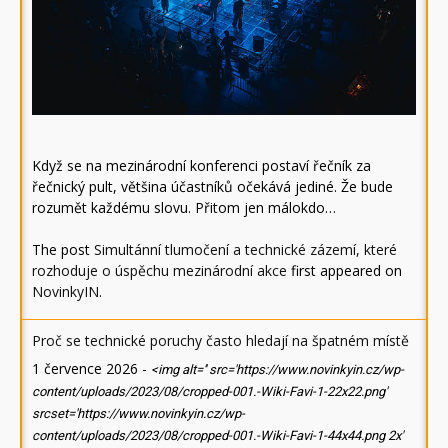
Když se na mezinárodní konferenci postaví řečník za
řečnický pult, většina účastníků očekává jediné. Že bude
rozumět každému slovu. Přitom jen málokdo…
The post
Simultánní tlumočení a technické zázemí, které
rozhoduje o úspěchu mezinárodní akce
first appeared on
NovinkyIN
.
Proč se technické poruchy často hledají na špatném místě
1 července 2026
-
<img alt='' src='https://www.novinkyin.cz/wp-
content/uploads/2023/08/cropped-001.-Wiki-Favi-1-22x22.png'
srcset='https://www.novinkyin.cz/wp-
content/uploads/2023/08/cropped-001.-Wiki-Favi-1-44x44.png 2x'