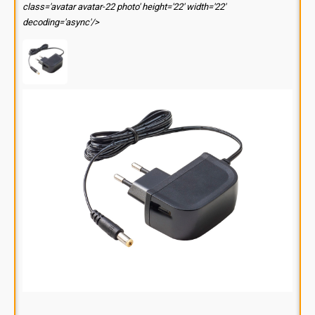
class='avatar avatar-22 photo' height='22' width='22'
decoding='async'/>