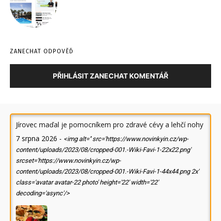
ZANECHAT ODPOVĚĎ
PŘIHLÁSIT ZANECHAT KOMENTÁŘ
Jírovec maďal je pomocníkem pro zdravé cévy a lehčí nohy
7 srpna 2026
-
<img alt='' src='https://www.novinkyin.cz/wp-
content/uploads/2023/08/cropped-001.-Wiki-Favi-1-22x22.png'
srcset='https://www.novinkyin.cz/wp-
content/uploads/2023/08/cropped-001.-Wiki-Favi-1-44x44.png 2x'
class='avatar avatar-22 photo' height='22' width='22'
decoding='async'/>