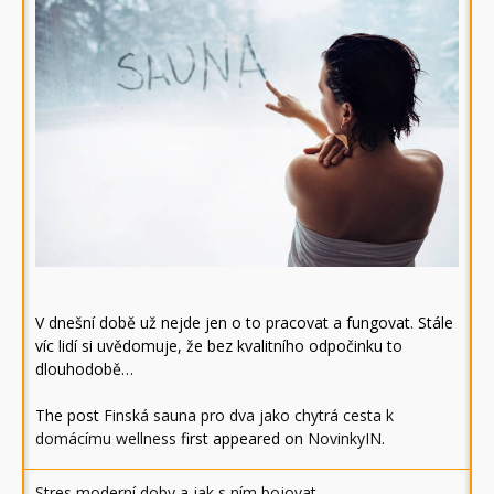
V dnešní době už nejde jen o to pracovat a fungovat. Stále
víc lidí si uvědomuje, že bez kvalitního odpočinku to
dlouhodobě…
The post
Finská sauna pro dva jako chytrá cesta k
domácímu wellness
first appeared on
NovinkyIN
.
Stres moderní doby a jak s ním bojovat