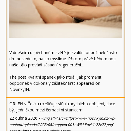
V dnešním uspěchaném světě je kvalitní odpočinek často
tím posledním, na co myslíme. Přitom právě během noci
naše tělo provádí zásadní regenerační…
The post
Kvalitní spánek jako rituál: Jak proměnit
odpočinek v dokonalý zážitek?
first appeared on
NovinkyIN
.
ORLEN v Česku rozšiřuje síť ultrarychlého dobíjení, chce
být jedničkou mezi čerpacími stanicemi
22 dubna 2026
-
<img alt='' src='https://www.novinkyin.cz/wp-
content/uploads/2023/08/cropped-001.-Wiki-Favi-1-22x22.png'