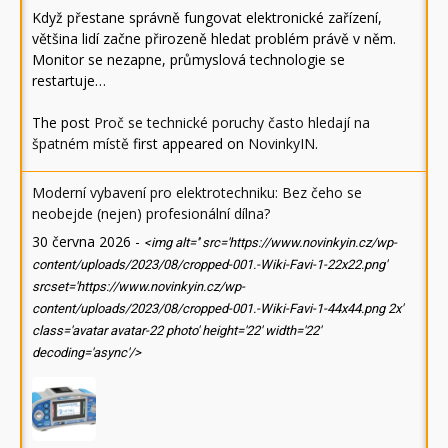
Když přestane správně fungovat elektronické zařízení,
většina lidí začne přirozeně hledat problém právě v něm.
Monitor se nezapne, průmyslová technologie se
restartuje…
The post
Proč se technické poruchy často hledají na
špatném místě
first appeared on
NovinkyIN
.
Moderní vybavení pro elektrotechniku: Bez čeho se
neobejde (nejen) profesionální dílna?
30 června 2026
-
<img alt='' src='https://www.novinkyin.cz/wp-
content/uploads/2023/08/cropped-001.-Wiki-Favi-1-22x22.png'
srcset='https://www.novinkyin.cz/wp-
content/uploads/2023/08/cropped-001.-Wiki-Favi-1-44x44.png 2x'
class='avatar avatar-22 photo' height='22' width='22'
decoding='async'/>