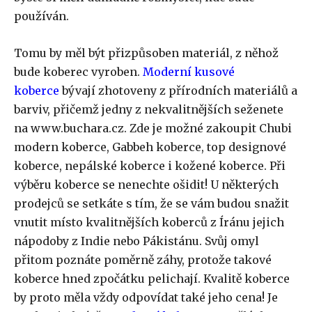
používán.
Tomu by měl být přizpůsoben materiál, z něhož
bude koberec vyroben.
Moderní kusové
koberce
bývají zhotoveny z přírodních materiálů a
barviv, přičemž jedny z nekvalitnějších seženete
na www.buchara.cz. Zde je možné zakoupit Chubi
modern koberce, Gabbeh koberce, top designové
koberce, nepálské koberce i kožené koberce. Při
výběru koberce se nenechte ošidit! U některých
prodejců se setkáte s tím, že se vám budou snažit
vnutit místo kvalitnějších koberců z Íránu jejich
nápodoby z Indie nebo Pákistánu. Svůj omyl
přitom poznáte poměrně záhy, protože takové
koberce hned zpočátku pelichají. Kvalitě koberce
by proto měla vždy odpovídat také jeho cena! Je