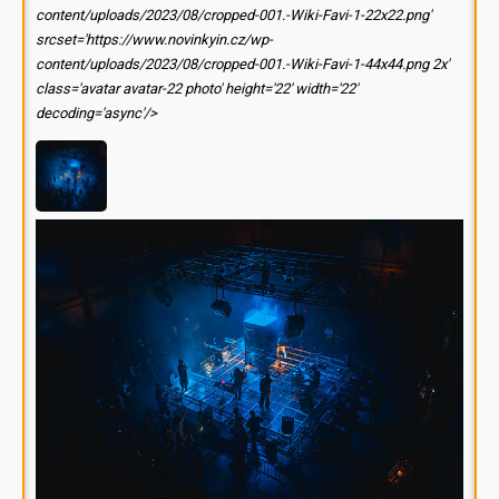
content/uploads/2023/08/cropped-001.-Wiki-Favi-1-22x22.png'
srcset='https://www.novinkyin.cz/wp-
content/uploads/2023/08/cropped-001.-Wiki-Favi-1-44x44.png 2x'
class='avatar avatar-22 photo' height='22' width='22'
decoding='async'/>