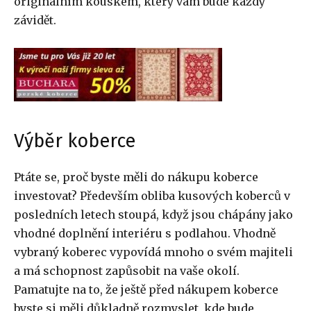
originálním kouskem, který vám bude každý
závidět.
Výběr koberce
Ptáte se, proč byste měli do nákupu koberce
investovat? Především obliba kusových koberců v
posledních letech stoupá, když jsou chápány jako
vhodné doplnění interiéru s podlahou. Vhodně
vybraný koberec vypovídá mnoho o svém majiteli
a má schopnost zapůsobit na vaše okolí.
Pamatujte na to, že ještě před nákupem koberce
byste si měli důkladně rozmyslet, kde bude