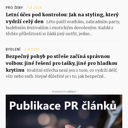
PRO ŽENY
7.8.2026
Letní účes pod kontrolou: Jak na styling, který
vydrží celý den
Léto patří svatbám, zahradním party,
hudebním festivalům i exotickým dovoleným. Každá z
těchto příležitostí si žádá jiný outfit, jedno...
BYDLENÍ
4.8.2026
Bezpečný pohyb po střeše začíná správnou
volbou: jiné řešení pro tašky, jiné pro hladkou
krytinu
Kvalitní střecha není jen o tom, co vydrží déšť,
vítr nebo sníh. Stejně důležité je i to, jak bezpečně...
- Komerční sdělení -