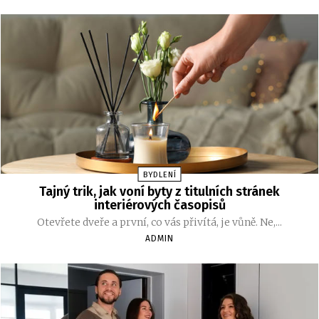
BYDLENÍ
Tajný trik, jak voní byty z titulních stránek
interiérových časopisů
Otevřete dveře a první, co vás přivítá, je vůně. Ne,...
ADMIN