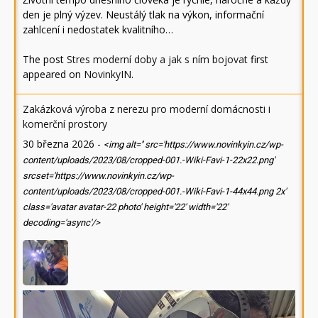
den je plný výzev. Neustálý tlak na výkon, informační
zahlcení i nedostatek kvalitního…
The post
Stres moderní doby a jak s ním bojovat
first
appeared on
NovinkyIN
.
Zakázková výroba z nerezu pro moderní domácnosti i
komerční prostory
30 března 2026
-
<img alt='' src='https://www.novinkyin.cz/wp-
content/uploads/2023/08/cropped-001.-Wiki-Favi-1-22x22.png'
srcset='https://www.novinkyin.cz/wp-
content/uploads/2023/08/cropped-001.-Wiki-Favi-1-44x44.png 2x'
class='avatar avatar-22 photo' height='22' width='22'
decoding='async'/>