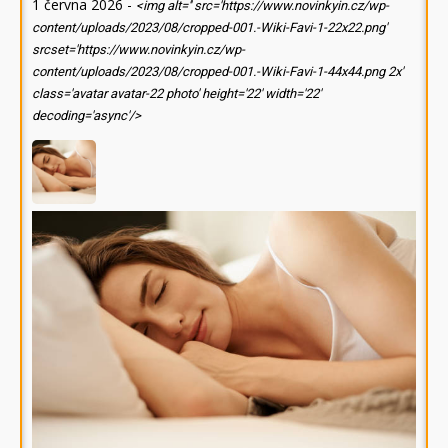
1 června 2026
-
<img alt='' src='https://www.novinkyin.cz/wp-
content/uploads/2023/08/cropped-001.-Wiki-Favi-1-22x22.png'
srcset='https://www.novinkyin.cz/wp-
content/uploads/2023/08/cropped-001.-Wiki-Favi-1-44x44.png 2x'
class='avatar avatar-22 photo' height='22' width='22'
decoding='async'/>