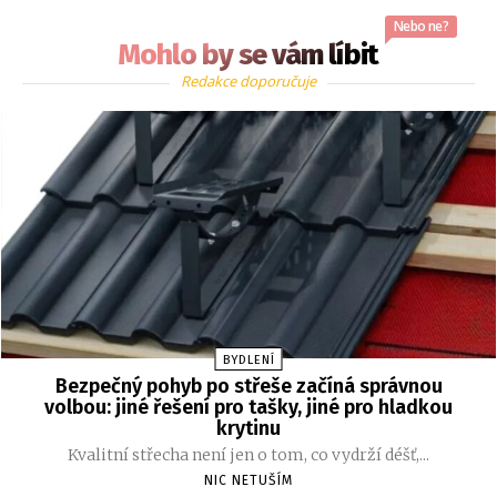
Nebo ne?
Mohlo by se vám líbit
Redakce doporučuje
BYDLENÍ
Bezpečný pohyb po střeše začíná správnou
volbou: jiné řešení pro tašky, jiné pro hladkou
krytinu
Kvalitní střecha není jen o tom, co vydrží déšť,...
NIC NETUŠÍM