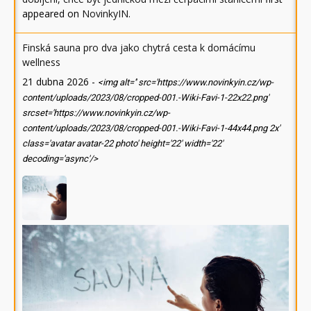
appeared on
NovinkyIN
.
Finská sauna pro dva jako chytrá cesta k domácímu
wellness
21 dubna 2026
-
<img alt='' src='https://www.novinkyin.cz/wp-
content/uploads/2023/08/cropped-001.-Wiki-Favi-1-22x22.png'
srcset='https://www.novinkyin.cz/wp-
content/uploads/2023/08/cropped-001.-Wiki-Favi-1-44x44.png 2x'
class='avatar avatar-22 photo' height='22' width='22'
decoding='async'/>