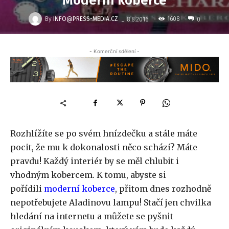
Moderní koberce
-
By
INFO@PRESS-MEDIA.CZ
1608
8.8.2016
0
- Komerční sdělení -
Rozhlížíte se po svém hnízdečku a stále máte
pocit, že mu k dokonalosti něco schází? Máte
pravdu! Každý interiér by se měl chlubit i
vhodným kobercem. K tomu, abyste si
pořídili
moderní koberce
, přitom dnes rozhodně
nepotřebujete Aladinovu lampu! Stačí jen chvilka
hledání na internetu a můžete se pyšnit