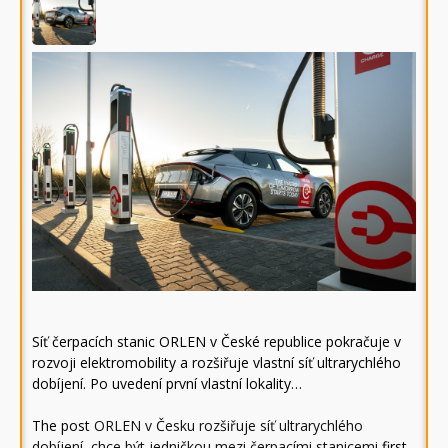
Síť čerpacích stanic ORLEN v České republice pokračuje v
rozvoji elektromobility a rozšiřuje vlastní síť ultrarychlého
dobíjení. Po uvedení první vlastní lokality…
The post
ORLEN v Česku rozšiřuje síť ultrarychlého
dobíjení, chce být jedničkou mezi čerpacími stanicemi
first