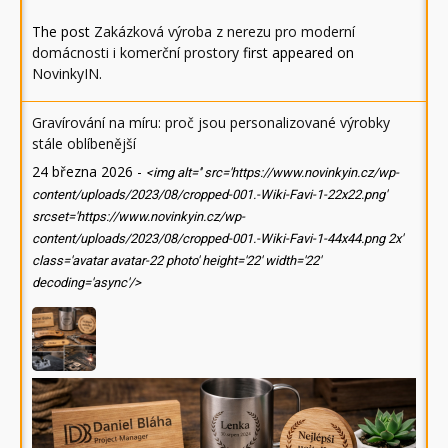
The post
Zakázková výroba z nerezu pro moderní
domácnosti i komerční prostory
first appeared on
NovinkyIN
.
Gravírování na míru: proč jsou personalizované výrobky
stále oblíbenější
24 března 2026
-
<img alt='' src='https://www.novinkyin.cz/wp-
content/uploads/2023/08/cropped-001.-Wiki-Favi-1-22x22.png'
srcset='https://www.novinkyin.cz/wp-
content/uploads/2023/08/cropped-001.-Wiki-Favi-1-44x44.png 2x'
class='avatar avatar-22 photo' height='22' width='22'
decoding='async'/>