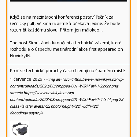
Když se na mezinárodní konferenci postaví řečník za
řečnický pult, většina účastníků očekává jediné. Že bude
rozumět každému slovu. Přitom jen málokdo…
The post
Simultánní tlumočení a technické zázemí, které
rozhoduje o úspěchu mezinárodní akce
first appeared on
NovinkyIN
.
Proč se technické poruchy často hledají na špatném místě
1 července 2026
-
<img alt='' src='https://www.novinkyin.cz/wp-
content/uploads/2023/08/cropped-001.-Wiki-Favi-1-22x22.png'
srcset='https://www.novinkyin.cz/wp-
content/uploads/2023/08/cropped-001.-Wiki-Favi-1-44x44.png 2x'
class='avatar avatar-22 photo' height='22' width='22'
decoding='async'/>