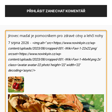
PŘIHLÁSIT ZANECHAT KOMENTÁŘ
Jírovec maďal je pomocníkem pro zdravé cévy a lehčí nohy
7 srpna 2026
-
<img alt='' src='https://www.novinkyin.cz/wp-
content/uploads/2023/08/cropped-001.-Wiki-Favi-1-22x22.png'
srcset='https://www.novinkyin.cz/wp-
content/uploads/2023/08/cropped-001.-Wiki-Favi-1-44x44.png 2x'
class='avatar avatar-22 photo' height='22' width='22'
decoding='async'/>