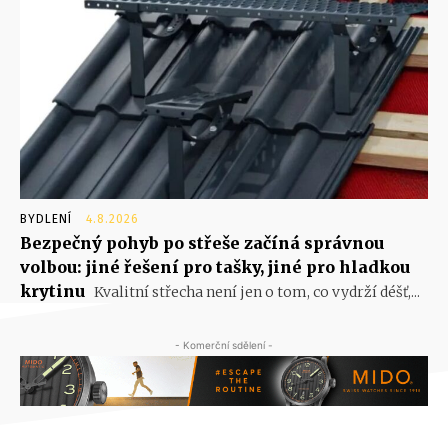
BYDLENÍ
4.8.2026
Bezpečný pohyb po střeše začíná správnou
volbou: jiné řešení pro tašky, jiné pro hladkou
krytinu
Kvalitní střecha není jen o tom, co vydrží déšť,...
- Komerční sdělení -