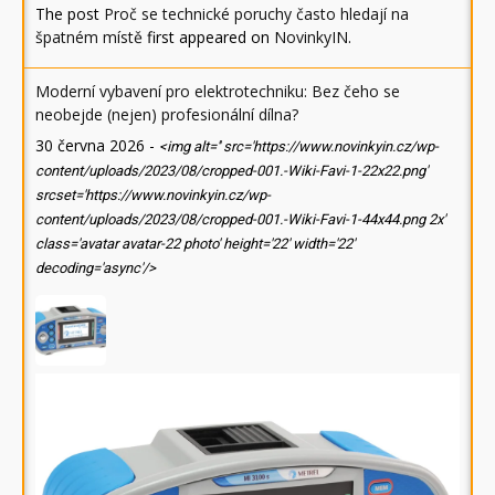
The post
Proč se technické poruchy často hledají na
špatném místě
first appeared on
NovinkyIN
.
Moderní vybavení pro elektrotechniku: Bez čeho se
neobejde (nejen) profesionální dílna?
30 června 2026
-
<img alt='' src='https://www.novinkyin.cz/wp-
content/uploads/2023/08/cropped-001.-Wiki-Favi-1-22x22.png'
srcset='https://www.novinkyin.cz/wp-
content/uploads/2023/08/cropped-001.-Wiki-Favi-1-44x44.png 2x'
class='avatar avatar-22 photo' height='22' width='22'
decoding='async'/>