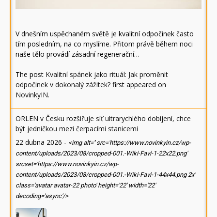
V dnešním uspěchaném světě je kvalitní odpočinek často
tím posledním, na co myslíme. Přitom právě během noci
naše tělo provádí zásadní regenerační…
The post
Kvalitní spánek jako rituál: Jak proměnit
odpočinek v dokonalý zážitek?
first appeared on
NovinkyIN
.
ORLEN v Česku rozšiřuje síť ultrarychlého dobíjení, chce
být jedničkou mezi čerpacími stanicemi
22 dubna 2026
-
<img alt='' src='https://www.novinkyin.cz/wp-
content/uploads/2023/08/cropped-001.-Wiki-Favi-1-22x22.png'
srcset='https://www.novinkyin.cz/wp-
content/uploads/2023/08/cropped-001.-Wiki-Favi-1-44x44.png 2x'
class='avatar avatar-22 photo' height='22' width='22'
decoding='async'/>