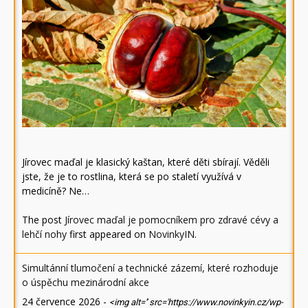
Jírovec maďal je klasický kaštan, které děti sbírají. Věděli
jste, že je to rostlina, která se po staletí využívá v
medicíně? Ne…
The post
Jírovec maďal je pomocníkem pro zdravé cévy a
lehčí nohy
first appeared on
NovinkyIN
.
Simultánní tlumočení a technické zázemí, které rozhoduje
o úspěchu mezinárodní akce
24 července 2026
-
<img alt='' src='https://www.novinkyin.cz/wp-