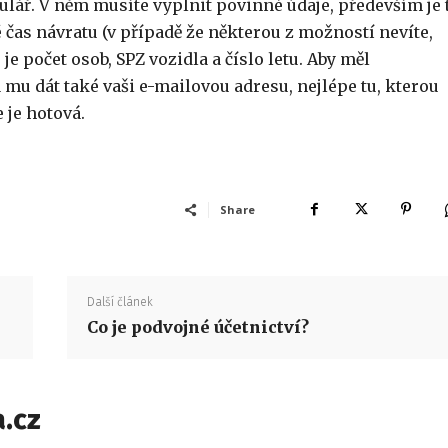
ulář. V něm musíte vyplnit povinné údaje, především je 
 čas návratu (v případě že některou z možností nevíte,
je počet osob, SPZ vozidla a číslo letu. Aby měl
 mu dát také vaši e-mailovou adresu, nejlépe tu, kterou
 je hotová.
Share
Další článek
Co je podvojné účetnictví?
.cz