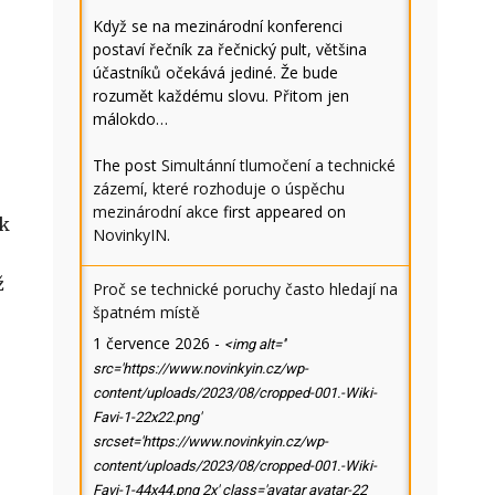
Když se na mezinárodní konferenci
postaví řečník za řečnický pult, většina
účastníků očekává jediné. Že bude
rozumět každému slovu. Přitom jen
málokdo…
The post
Simultánní tlumočení a technické
zázemí, které rozhoduje o úspěchu
mezinárodní akce
first appeared on
ak
NovinkyIN
.
ž
Proč se technické poruchy často hledají na
špatném místě
1 července 2026
-
<img alt=''
src='https://www.novinkyin.cz/wp-
content/uploads/2023/08/cropped-001.-Wiki-
Favi-1-22x22.png'
srcset='https://www.novinkyin.cz/wp-
content/uploads/2023/08/cropped-001.-Wiki-
Favi-1-44x44.png 2x' class='avatar avatar-22