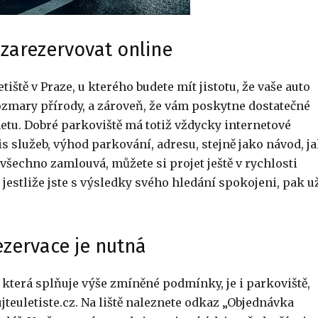
e zarezervovat online
tiště v Praze, u kterého budete mít jistotu, že vaše auto
ozmary přírody, a zároveň, že vám poskytne dostatečné
netu. Dobré parkoviště má totiž vždycky internetové
is služeb, výhod parkování, adresu, stejně jako návod, j
všechno zamlouvá, můžete si projet ještě v rychlosti
a jestliže jste s výsledky svého hledání spokojeni, pak u
rezervace je nutná
, která splňuje výše zmíněné podmínky, je i parkoviště,
euletiste.cz. Na liště naleznete odkaz „Objednávka