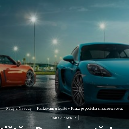
Rady a Návody
Parkování u letiště v Praze je potřeba si zarezervovat
RADY A NÁVODY