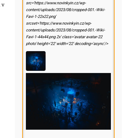
src='https://www.novinkyin.cz/wp-
 v
content/uploads/2023/08/cropped-001.-Wiki-
Favi-1-22x22.png'
srcset='https://www.novinkyin.cz/wp-
content/uploads/2023/08/cropped-001.-Wiki-
Favi-1-44x44.png 2x' class='avatar avatar-22
photo' height='22' width='22' decoding='async'/>