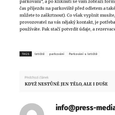
parkování“, a po kliknutí se vám zobrazí form
čas příjezdu na parkoviště před odletem a také
můžete to zaškrtnout). Co však vyplnit musíte, 
provozovatel na vás nějaký kontakt, je potřeba
používáte. Pak stačí potvrdit údaje, a rezervace
TAGS
letiště
parkování
Parkování u letiště
Předchozí článek
KDYŽ NESTŮNĚ JEN TĚLO, ALE I DUŠE
info@press-media