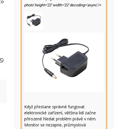
to
photo' height='22' width='22' decoding='async'/>
Když přestane správně fungovat
elektronické zařízení, většina lidí začne
přirozeně hledat problém právě v něm.
Monitor se nezapne, průmyslová