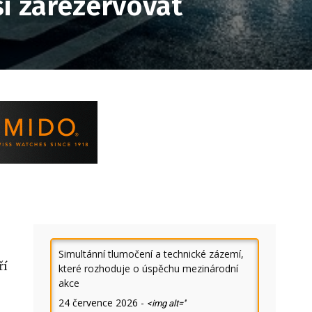
si zarezervovat
Simultánní tlumočení a technické zázemí,
ří
které rozhoduje o úspěchu mezinárodní
akce
24 července 2026
-
<img alt=''