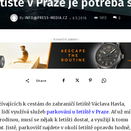
tiště v Praze je potřeba 
-
By
INFO@PRESS-MEDIA.CZ
1613
6.5.2016
0
- Komerční sdělení -
Share
vajících k cestám do zahraničí letiště Václava Havla,
e lidí využívá služeb
parkování u letiště v Praze
. Ať už mí
odinou, musí se nějak k letišti dostat, a využijí k tomu
. Jistě, parkovišť najdete v okolí letiště opravdu hodně,