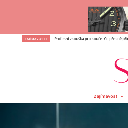
I na toaletě si zasloužíte dotek luxusu. V
ZAJÍMAVOSTI
Zajímavosti