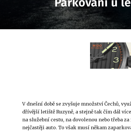
Parkování u le
V dnešní době se zvyšuje množství Čechů, využí
dřívější letiště Ruzyně, a stejně tak čím dál víc
na služební cestu, na dovolenou nebo třeba za r
nejčastěji auto. To však musí někam zaparkovat