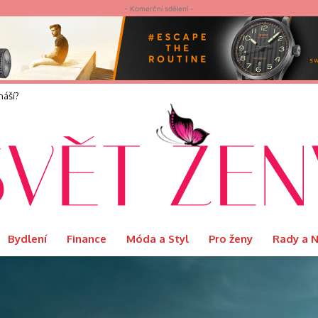
- Komerční sdělení -
elvet představuje limitovanou edici Ritual s podmanivou vůní Orientu
Bydlení
Finance
Móda a Styl
Pro ženy
Rady a 