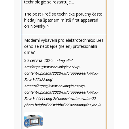
technologie se restartuje…
The post
Proč se technické poruchy často
hledají na špatném místě
first appeared
on
NovinkyIN
.
Moderní vybavení pro elektrotechniku: Bez
čeho se neobejde (nejen) profesionální
dílna?
30 června 2026
-
<img alt=''
src='https://www.novinkyin.cz/wp-
content/uploads/2023/08/cropped-001.-Wiki-
Favi-1-22x22.png'
srcset='https://www.novinkyin.cz/wp-
content/uploads/2023/08/cropped-001.-Wiki-
Favi-1-44x44.png 2x' class='avatar avatar-22
photo' height='22' width='22' decoding='async'/>