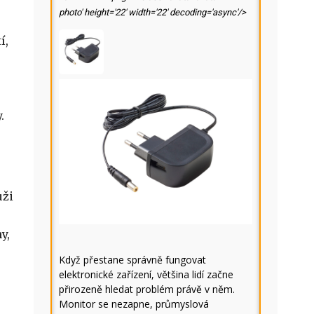
photo' height='22' width='22' decoding='async'/>
í,
.
uži
y,
Když přestane správně fungovat
elektronické zařízení, většina lidí začne
přirozeně hledat problém právě v něm.
Monitor se nezapne, průmyslová