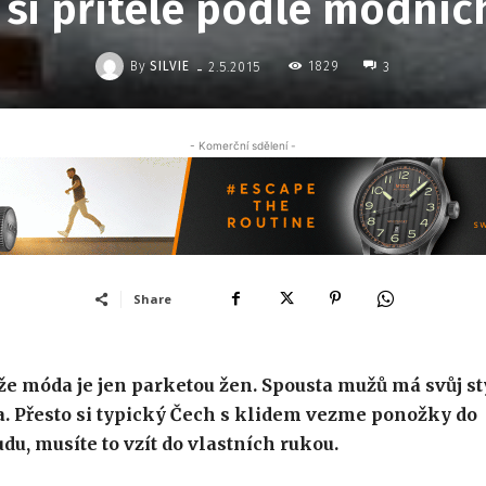
 si přítele podle módníc
-
By
SILVIE
1829
2.5.2015
3
- Komerční sdělení -
Share
že móda je jen parketou žen. Spousta mužů má svůj st
a. Přesto si typický Čech s klidem vezme ponožky do
u, musíte to vzít do vlastních rukou.