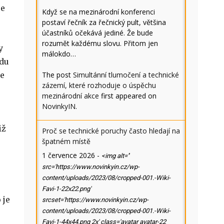
se
Když se na mezinárodní konferenci
postaví řečník za řečnický pult, většina
účastníků očekává jediné. Že bude
rozumět každému slovu. Přitom jen
y
málokdo…
ódu
The post
Simultánní tlumočení a technické
se
zázemí, které rozhoduje o úspěchu
mezinárodní akce
first appeared on
NovinkyIN
.
iž
Proč se technické poruchy často hledají na
špatném místě
1 července 2026
-
<img alt=''
src='https://www.novinkyin.cz/wp-
content/uploads/2023/08/cropped-001.-Wiki-
Favi-1-22x22.png'
 je
srcset='https://www.novinkyin.cz/wp-
content/uploads/2023/08/cropped-001.-Wiki-
Favi-1-44x44.png 2x' class='avatar avatar-22