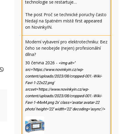
technologie se restartuje…
The post
Proč se technické poruchy často
e
hledají na špatném místě
first appeared
on
NovinkyIN
.
Moderní vybavení pro elektrotechniku: Bez
čeho se neobejde (nejen) profesionální
dílna?
30 června 2026
-
<img alt=''
src='https://www.novinkyin.cz/wp-
content/uploads/2023/08/cropped-001.-Wiki-
Favi-1-22x22.png'
srcset='https://www.novinkyin.cz/wp-
content/uploads/2023/08/cropped-001.-Wiki-
Favi-1-44x44.png 2x' class='avatar avatar-22
photo' height='22' width='22' decoding='async'/>