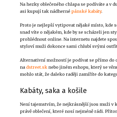
Na hezky oblečeného chlapa se podíváte a v du
asi kupují tak nádherné
pánské kabáty
.
Proto je nejlepší vytipovat nějaké místo, kde
snad víte o nějakém, kde by se scházeli jen s
prohlédnout online. Na internetu najdete spo
styloví muži dokonce sami chlubí svými outfit
Alternativní možností je podívat se přímo do 
na
dstreet.sk
nebo jiném eshopu, který se věn
mohlo stát, že daleko raději zamíříte do kateg
Kabáty, saka a košile
Není tajemstvím, že nejkrásnější jsou muži v k
právě oblečení, které nosí nejméně rádi. Přit