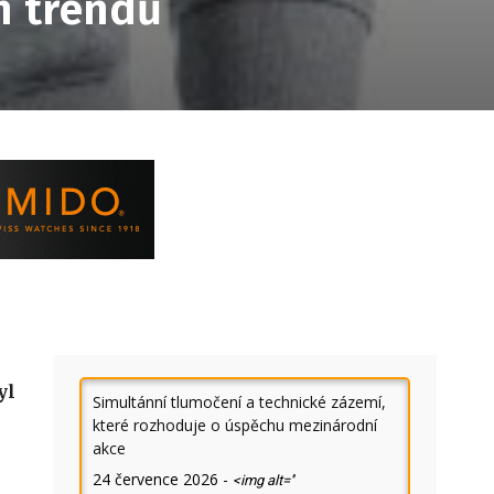
h trendů
yl
Simultánní tlumočení a technické zázemí,
které rozhoduje o úspěchu mezinárodní
akce
24 července 2026
-
<img alt=''