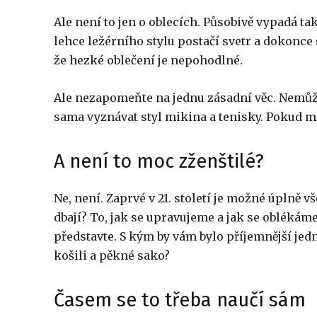
Ale není to jen o oblecích. Působivě vypadá ta
lehce ležérního stylu postačí svetr a dokonce 
že hezké oblečení je nepohodlné.
Ale nezapomeňte na jednu zásadní věc. Nemůže
sama vyznávat styl mikina a tenisky. Pokud má
A není to moc zženštilé?
Ne, není. Zaprvé v 21. století je možné úplně 
dbají? To, jak se upravujeme a jak se oblékáme
představte. S kým by vám bylo příjemnější jed
košili a pěkné sako?
Časem se to třeba naučí sám