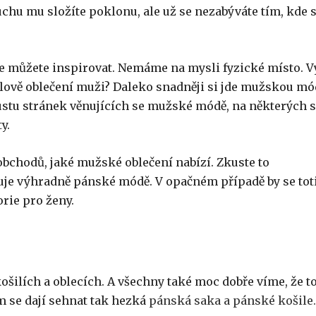
chu mu složíte poklonu, ale už se nezabýváte tím, kde 
 se můžete inspirovat. Nemáme na mysli fyzické místo. V
tylově oblečení muži? Daleko snadněji si jde mužskou m
ustu stránek věnujících se mužské módě, na některých 
y.
obchodů, jaké mužské oblečení nabízí. Zkuste to
uje výhradně pánské módě. V opačném případě by se tot
orie pro ženy.
ošilích a oblecích. A všechny také moc dobře víme, že to
om se dají sehnat tak hezká
pánská saka a pánské košile.