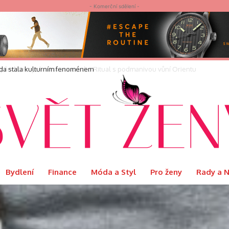
- Komerční sdělení -
áda stala kulturním fenoménem
Bydlení
Finance
Móda a Styl
Pro ženy
Rady a 