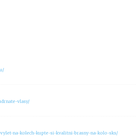
u/
udrnate-vlasy/
-vylet-na-kolech-kupte-si-kvalitni-brasny-na-kolo-sks/