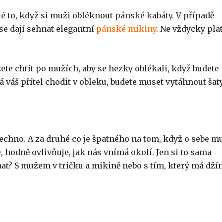
ké to, když si muži obléknout
pánské kabáty
. V případě
se dají sehnat elegantní
pánské mikiny
. Ne vždycky plat
te chtít po mužích, aby se hezky oblékali, když budete
 váš přítel chodit v obleku, budete muset vytáhnout šaty
všechno. A za druhé co je špatného na tom, když o sebe m
, hodně ovlivňuje, jak nás vnímá okolí. Jen si to sama
nat? S mužem v tričku a mikině nebo s tím, který má džín