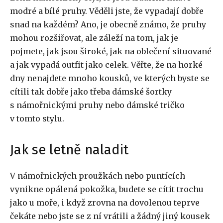
modré a bílé pruhy. Věděli jste, že vypadají dobře
snad na každém? Ano, je obecně známo, že pruhy
mohou rozšiřovat, ale záleží na tom, jak je
pojmete, jak jsou široké, jak na oblečení situované
a jak vypadá outfit jako celek. Věřte, že na horké
dny nenajdete mnoho kousků, ve kterých byste se
cítili tak dobře jako třeba
dámské šortky
s námořnickými pruhy nebo
dámské tričko
v tomto stylu.
Jak se letně naladit
V námořnických proužkách nebo puntících
vynikne opálená pokožka, budete se cítit trochu
jako u moře, i když zrovna na dovolenou teprve
čekáte nebo jste se z ní vrátili a žádný jiný kousek