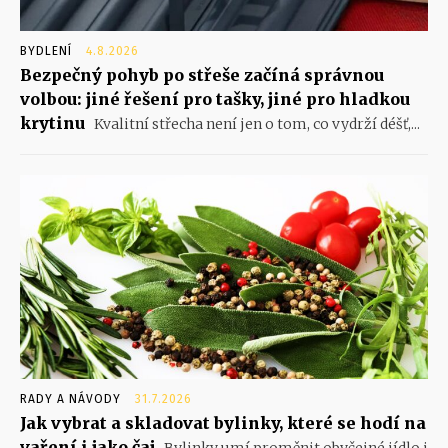
BYDLENÍ
4.8.2026
Bezpečný pohyb po střeše začíná správnou
volbou: jiné řešení pro tašky, jiné pro hladkou
krytinu
Kvalitní střecha není jen o tom, co vydrží déšť,...
RADY A NÁVODY
31.7.2026
Jak vybrat a skladovat bylinky, které se hodí na
vaření i jako čaj
Bylinky umí proměnit obyčejné jídlo i