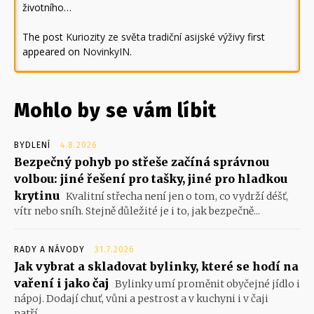
životního…
The post
Kuriozity ze světa tradiční asijské výživy
first
appeared on
NovinkyIN
.
Mohlo by se vám líbit
BYDLENÍ
4.8.2026
Bezpečný pohyb po střeše začíná správnou
volbou: jiné řešení pro tašky, jiné pro hladkou
krytinu
Kvalitní střecha není jen o tom, co vydrží déšť,
vítr nebo sníh. Stejně důležité je i to, jak bezpečně...
RADY A NÁVODY
31.7.2026
Jak vybrat a skladovat bylinky, které se hodí na
vaření i jako čaj
Bylinky umí proměnit obyčejné jídlo i
nápoj. Dodají chuť, vůni a pestrost a v kuchyni i v čaji
patří...