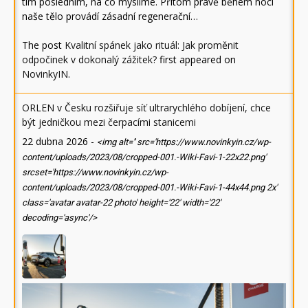
tím posledním, na co myslíme. Přitom právě během noci
naše tělo provádí zásadní regenerační…
The post
Kvalitní spánek jako rituál: Jak proměnit
odpočinek v dokonalý zážitek?
first appeared on
NovinkyIN
.
ORLEN v Česku rozšiřuje síť ultrarychlého dobíjení, chce
být jedničkou mezi čerpacími stanicemi
22 dubna 2026
-
<img alt='' src='https://www.novinkyin.cz/wp-
content/uploads/2023/08/cropped-001.-Wiki-Favi-1-22x22.png'
srcset='https://www.novinkyin.cz/wp-
content/uploads/2023/08/cropped-001.-Wiki-Favi-1-44x44.png 2x'
class='avatar avatar-22 photo' height='22' width='22'
decoding='async'/>