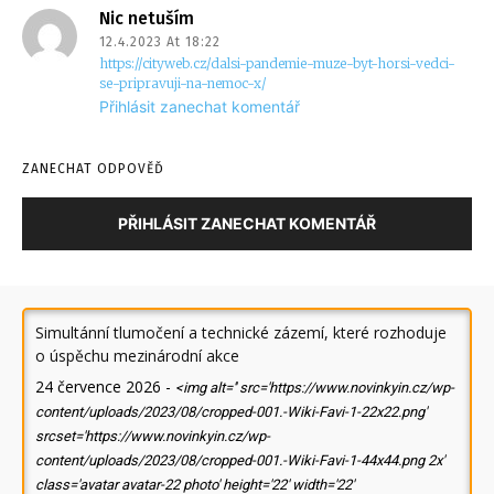
Nic netuším
12.4.2023 At 18:22
https://cityweb.cz/dalsi-pandemie-muze-byt-horsi-vedci-
se-pripravuji-na-nemoc-x/
Přihlásit zanechat komentář
ZANECHAT ODPOVĚĎ
PŘIHLÁSIT ZANECHAT KOMENTÁŘ
Simultánní tlumočení a technické zázemí, které rozhoduje
o úspěchu mezinárodní akce
24 července 2026
-
<img alt='' src='https://www.novinkyin.cz/wp-
content/uploads/2023/08/cropped-001.-Wiki-Favi-1-22x22.png'
srcset='https://www.novinkyin.cz/wp-
content/uploads/2023/08/cropped-001.-Wiki-Favi-1-44x44.png 2x'
class='avatar avatar-22 photo' height='22' width='22'