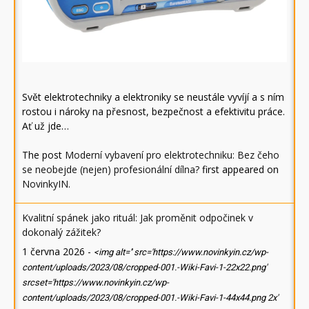
Svět elektrotechniky a elektroniky se neustále vyvíjí a s ním
rostou i nároky na přesnost, bezpečnost a efektivitu práce.
Ať už jde…
The post
Moderní vybavení pro elektrotechniku: Bez čeho
se neobejde (nejen) profesionální dílna?
first appeared on
NovinkyIN
.
Kvalitní spánek jako rituál: Jak proměnit odpočinek v
dokonalý zážitek?
1 června 2026
-
<img alt='' src='https://www.novinkyin.cz/wp-
content/uploads/2023/08/cropped-001.-Wiki-Favi-1-22x22.png'
srcset='https://www.novinkyin.cz/wp-
content/uploads/2023/08/cropped-001.-Wiki-Favi-1-44x44.png 2x'