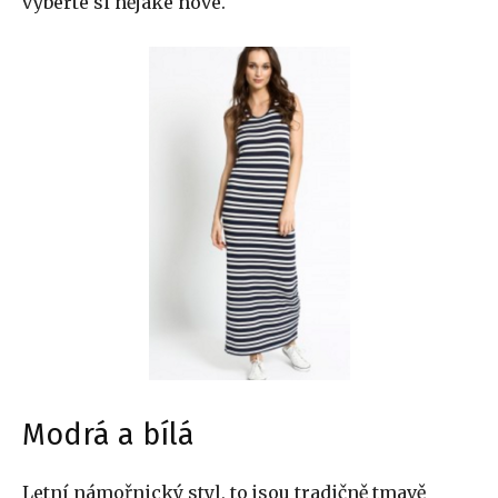
vyberte si nějaké nové.
Modrá a bílá
Letní námořnický styl, to jsou tradičně tmavě