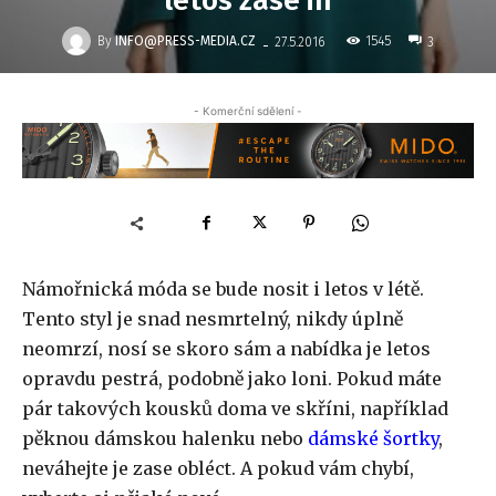
letos zase in
-
By
INFO@PRESS-MEDIA.CZ
1545
27.5.2016
3
- Komerční sdělení -
Námořnická móda se bude nosit i letos v létě.
Tento styl je snad nesmrtelný, nikdy úplně
neomrzí, nosí se skoro sám a nabídka je letos
opravdu pestrá, podobně jako loni. Pokud máte
pár takových kousků doma ve skříni, například
pěknou
dámskou halenku
nebo
dámské šortky
,
neváhejte je zase obléct. A pokud vám chybí,