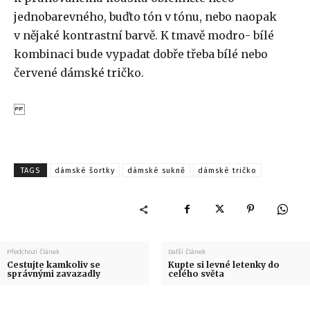
jednobarevného, buďto tón v tónu, nebo naopak
v nějaké kontrastní barvě. K tmavě modro- bílé
kombinaci bude vypadat dobře třeba bílé nebo
červené
dámské tričko
.
TAGS
dámské šortky
dámské sukně
dámské tričko
Předchozí článek
Další článek
Cestujte kamkoliv se
Kupte si levné letenky do
správnými zavazadly
celého světa