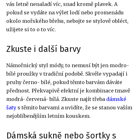
vás letně nenaladí víc, snad kromě plavek. A
pokud se vydáte na výlet lodí nebo promenádu
okolo mořského břehu, nebojte se stylově obléct,
užijete si to o to víc.
Zkuste i další barvy
Námořnický styl módy, to nemusí být jen modro-
bílé proužky v tradiční podobě. Skvěle vypadají i
pruhy černo- bílé, pokud těmto barvám dáváte
přednost. Překvapivě efektní je kombinace tmavě
modrá- červená- bílá. Zkuste najít třeba
dámské
šaty
s těmito barvami a uvidíte, že se stanou vaším
nejoblíbenějším letním kouskem.
Dámská sukně nebo šortky s