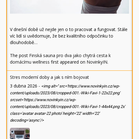
V dnešní době už nejde jen o to pracovat a fungovat. Stále
víc lidí si uvědomuje, že bez kvalitního odpočinku to
dlouhodobě…
The post
Finská sauna pro dva jako chytrá cesta k
domácímu wellness
first appeared on
NovinkyIN
.
Stres moderní doby a jak s ním bojovat
3 dubna 2026
-
<img alt='' src='https://www.novinkyin.cz/wp-
content/uploads/2023/08/cropped-001.-Wiki-Favi-1-22x22.png'
srcset='https://www.novinkyin.cz/wp-
content/uploads/2023/08/cropped-001.-Wiki-Favi-1-44x44.png 2x'
class='avatar avatar-22 photo' height='22' width='22'
decoding='async'/>