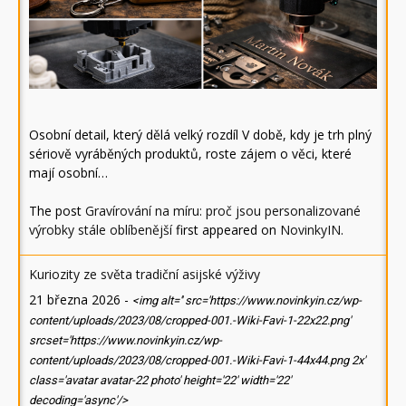
Osobní detail, který dělá velký rozdíl V době, kdy je trh plný
sériově vyráběných produktů, roste zájem o věci, které
mají osobní…
The post
Gravírování na míru: proč jsou personalizované
výrobky stále oblíbenější
first appeared on
NovinkyIN
.
Kuriozity ze světa tradiční asijské výživy
21 března 2026
-
<img alt='' src='https://www.novinkyin.cz/wp-
content/uploads/2023/08/cropped-001.-Wiki-Favi-1-22x22.png'
srcset='https://www.novinkyin.cz/wp-
content/uploads/2023/08/cropped-001.-Wiki-Favi-1-44x44.png 2x'
class='avatar avatar-22 photo' height='22' width='22'
decoding='async'/>