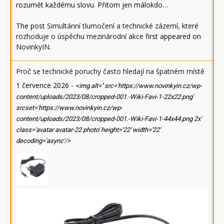
rozumět každému slovu. Přitom jen málokdo…
The post
Simultánní tlumočení a technické zázemí, které
rozhoduje o úspěchu mezinárodní akce
first appeared on
NovinkyIN
.
Proč se technické poruchy často hledají na špatném místě
1 července 2026
-
<img alt='' src='https://www.novinkyin.cz/wp-
content/uploads/2023/08/cropped-001.-Wiki-Favi-1-22x22.png'
srcset='https://www.novinkyin.cz/wp-
content/uploads/2023/08/cropped-001.-Wiki-Favi-1-44x44.png 2x'
class='avatar avatar-22 photo' height='22' width='22'
decoding='async'/>