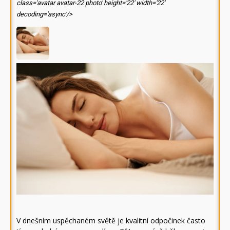
class='avatar avatar-22 photo' height='22' width='22'
decoding='async'/>
V dnešním uspěchaném světě je kvalitní odpočinek často