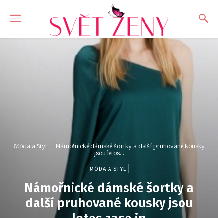
Móda a Styl
Námořnické dámské šortky a další pruhované kousky
jsou letos...
MÓDA A STYL
Námořnické dámské šortky a
další pruhované kousky jsou