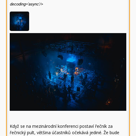
decoding='async'/>
Když se na mezinárodní konferenci postaví řečník za
řečnický pult, většina účastníků očekává jediné. Že bude