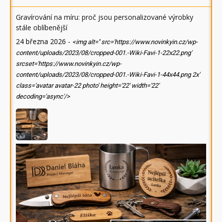
Gravírování na míru: proč jsou personalizované výrobky
stále oblíbenější
24 března 2026
-
<img alt='' src='https://www.novinkyin.cz/wp-
content/uploads/2023/08/cropped-001.-Wiki-Favi-1-22x22.png'
srcset='https://www.novinkyin.cz/wp-
content/uploads/2023/08/cropped-001.-Wiki-Favi-1-44x44.png 2x'
class='avatar avatar-22 photo' height='22' width='22'
decoding='async'/>