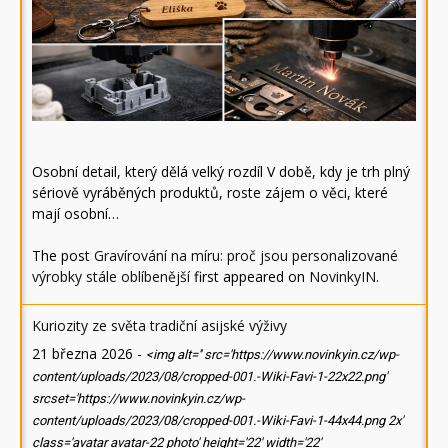
Osobní detail, který dělá velký rozdíl V době, kdy je trh plný
sériově vyráběných produktů, roste zájem o věci, které
mají osobní…
The post
Gravírování na míru: proč jsou personalizované
výrobky stále oblíbenější
first appeared on
NovinkyIN
.
Kuriozity ze světa tradiční asijské výživy
21 března 2026
-
<img alt='' src='https://www.novinkyin.cz/wp-
content/uploads/2023/08/cropped-001.-Wiki-Favi-1-22x22.png'
srcset='https://www.novinkyin.cz/wp-
content/uploads/2023/08/cropped-001.-Wiki-Favi-1-44x44.png 2x'
class='avatar avatar-22 photo' height='22' width='22'