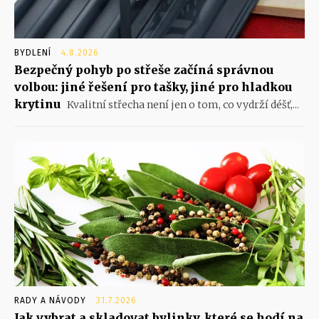
BYDLENÍ
4.8.2026
Bezpečný pohyb po střeše začíná správnou
volbou: jiné řešení pro tašky, jiné pro hladkou
krytinu
Kvalitní střecha není jen o tom, co vydrží déšť,...
RADY A NÁVODY
31.7.2026
Jak vybrat a skladovat bylinky, které se hodí na