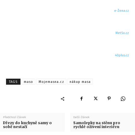
e-Žena.cz
MetSo.cz
40plus.cz
TAGS
maso
Mojemasna.cz
nákup masa
Předchozí článek
Další článek
Dřezy do kuchyně samy o
Samolepky na stěnu pro
sobě nestačí
rychlé oživení interiéru