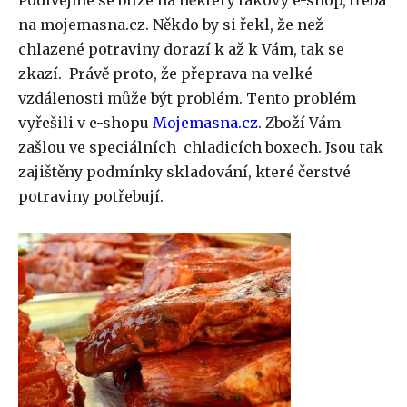
Podívejme se blíže na některý takový e-shop, třeba
na mojemasna.cz. Někdo by si řekl, že než
chlazené potraviny dorazí k až k Vám, tak se
zkazí. Právě proto, že přeprava na velké
vzdálenosti může být problém. Tento problém
vyřešili v e-shopu
Mojemasna.cz
. Zboží Vám
zašlou ve speciálních chladicích boxech. Jsou tak
zajištěny podmínky skladování, které čerstvé
potraviny potřebují.