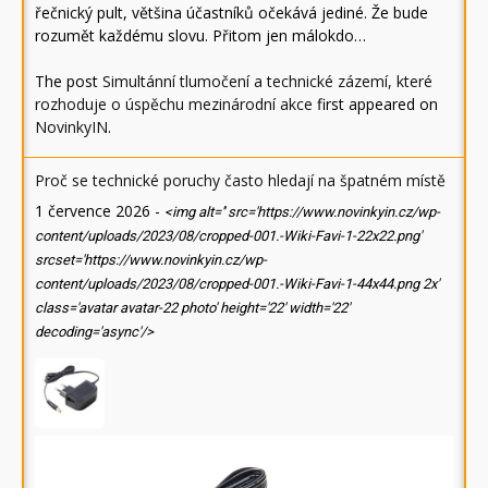
řečnický pult, většina účastníků očekává jediné. Že bude
rozumět každému slovu. Přitom jen málokdo…
The post
Simultánní tlumočení a technické zázemí, které
rozhoduje o úspěchu mezinárodní akce
first appeared on
NovinkyIN
.
Proč se technické poruchy často hledají na špatném místě
1 července 2026
-
<img alt='' src='https://www.novinkyin.cz/wp-
content/uploads/2023/08/cropped-001.-Wiki-Favi-1-22x22.png'
srcset='https://www.novinkyin.cz/wp-
content/uploads/2023/08/cropped-001.-Wiki-Favi-1-44x44.png 2x'
class='avatar avatar-22 photo' height='22' width='22'
decoding='async'/>