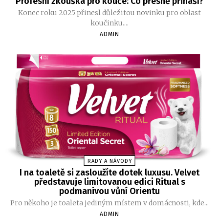
Profesní zkouška pro kouče: Co přesně přináší?
Konec roku 2025 přinesl důležitou novinku pro oblast
koučinku....
ADMIN
RADY A NÁVODY
I na toaletě si zasloužíte dotek luxusu. Velvet
představuje limitovanou edici Ritual s
podmanivou vůní Orientu
Pro někoho je toaleta jediným místem v domácnosti, kde...
ADMIN