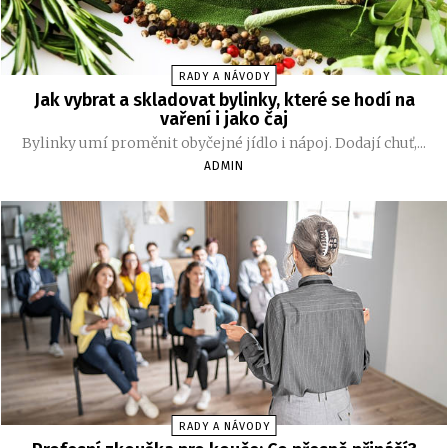
RADY A NÁVODY
Jak vybrat a skladovat bylinky, které se hodí na
vaření i jako čaj
Bylinky umí proměnit obyčejné jídlo i nápoj. Dodají chuť,...
ADMIN
RADY A NÁVODY