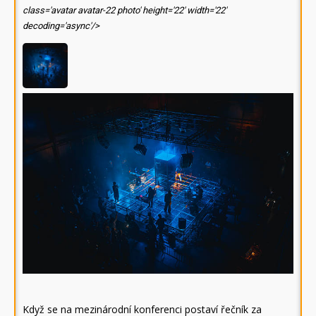
class='avatar avatar-22 photo' height='22' width='22'
decoding='async'/>
Když se na mezinárodní konferenci postaví řečník za