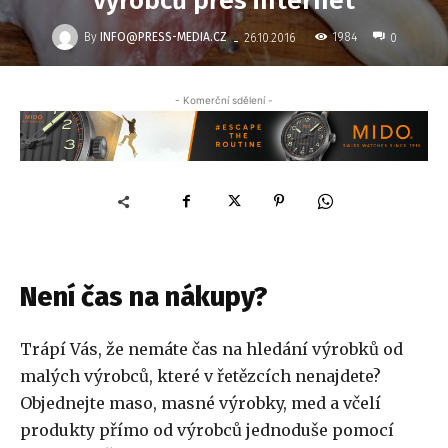
výrobců přes internet
-
By
INFO@PRESS-MEDIA.CZ
1984
26.10.2016
0
- Komerční sdělení -
Není čas na nákupy?
Trápí Vás, že nemáte čas na hledání výrobků od
malých výrobců, které v řetězcích nenajdete?
Objednejte maso, masné výrobky, med a včelí
produkty přímo od výrobců jednoduše pomocí