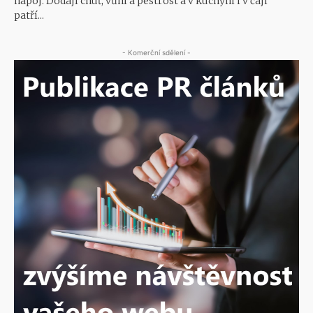
nápoj. Dodají chuť, vůni a pestrost a v kuchyni i v čaji
patří...
- Komerční sdělení -