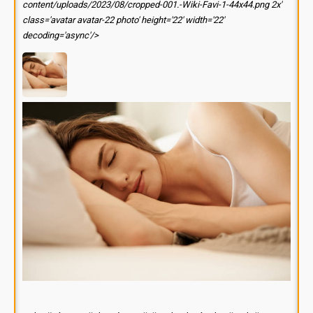
content/uploads/2023/08/cropped-001.-Wiki-Favi-1-44x44.png 2x'
class='avatar avatar-22 photo' height='22' width='22'
decoding='async'/>