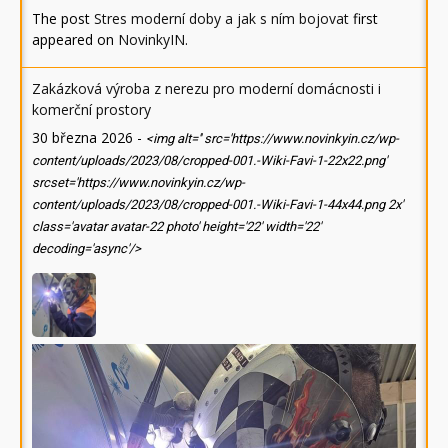
The post
Stres moderní doby a jak s ním bojovat
first
appeared on
NovinkyIN
.
Zakázková výroba z nerezu pro moderní domácnosti i
komerční prostory
30 března 2026
-
<img alt='' src='https://www.novinkyin.cz/wp-
content/uploads/2023/08/cropped-001.-Wiki-Favi-1-22x22.png'
srcset='https://www.novinkyin.cz/wp-
content/uploads/2023/08/cropped-001.-Wiki-Favi-1-44x44.png 2x'
class='avatar avatar-22 photo' height='22' width='22'
decoding='async'/>