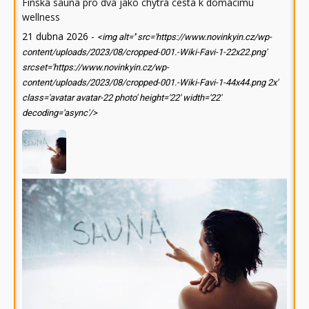
Finská sauna pro dva jako chytrá cesta k domácímu
wellness
21 dubna 2026
-
<img alt='' src='https://www.novinkyin.cz/wp-
content/uploads/2023/08/cropped-001.-Wiki-Favi-1-22x22.png'
srcset='https://www.novinkyin.cz/wp-
content/uploads/2023/08/cropped-001.-Wiki-Favi-1-44x44.png 2x'
class='avatar avatar-22 photo' height='22' width='22'
decoding='async'/>