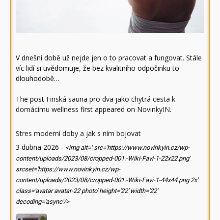
V dnešní době už nejde jen o to pracovat a fungovat. Stále
víc lidí si uvědomuje, že bez kvalitního odpočinku to
dlouhodobě…
The post
Finská sauna pro dva jako chytrá cesta k
domácímu wellness
first appeared on
NovinkyIN
.
Stres moderní doby a jak s ním bojovat
3 dubna 2026
-
<img alt='' src='https://www.novinkyin.cz/wp-
content/uploads/2023/08/cropped-001.-Wiki-Favi-1-22x22.png'
srcset='https://www.novinkyin.cz/wp-
content/uploads/2023/08/cropped-001.-Wiki-Favi-1-44x44.png 2x'
class='avatar avatar-22 photo' height='22' width='22'
decoding='async'/>