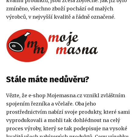
kvalitu produktů, jsou zcela zbytečné. Jak již bylo
zmíněno, všechno zboží pochází od malých
výrobců, v nejvyšší kvalitě a řádně označené.
Stále máte nedůvěru?
Vězte, že e-shop Mojemasna.cz vznikl zvláštním
spojením řezníka a včelaře. Oba jeho
prostřednictvím nabízí svoje produkty, které sami
vyprodukovali a mohli tak dohlédnout na celý
proces výroby, který se tak podepisuje na vysoké
kvalitě všech nabízených produktů. Ceny výrobku