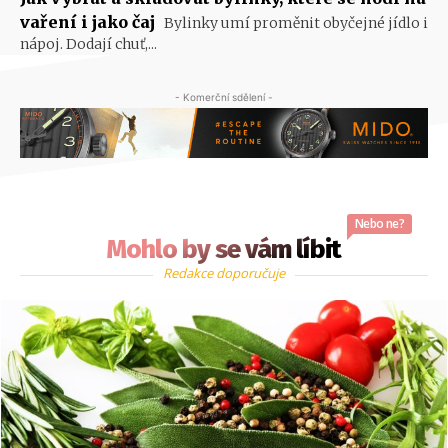
vaření i jako čaj
Bylinky umí proměnit obyčejné jídlo i
nápoj. Dodají chuť,...
- Komerční sdělení -
Nebo ne?
Mohlo by se vám líbit
Redakce doporučuje