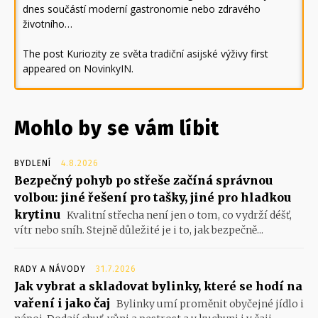
dnes součástí moderní gastronomie nebo zdravého
životního…
The post
Kuriozity ze světa tradiční asijské výživy
first
appeared on
NovinkyIN
.
Mohlo by se vám líbit
BYDLENÍ
4.8.2026
Bezpečný pohyb po střeše začíná správnou
volbou: jiné řešení pro tašky, jiné pro hladkou
krytinu
Kvalitní střecha není jen o tom, co vydrží déšť,
vítr nebo sníh. Stejně důležité je i to, jak bezpečně...
RADY A NÁVODY
31.7.2026
Jak vybrat a skladovat bylinky, které se hodí na
vaření i jako čaj
Bylinky umí proměnit obyčejné jídlo i