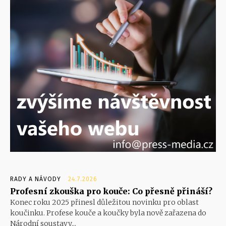
RADY A NÁVODY
24.7.2026
Profesní zkouška pro kouče: Co přesně přináší?
Konec roku 2025 přinesl důležitou novinku pro oblast
koučinku. Profese kouče a koučky byla nově zařazena do
Národní soustavy...