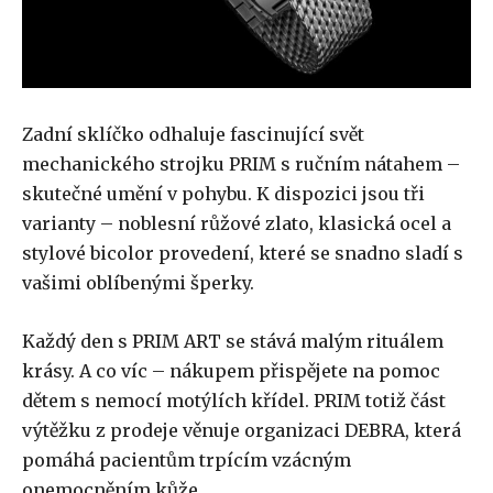
Zadní sklíčko odhaluje fascinující svět
mechanického strojku PRIM s ručním nátahem –
skutečné umění v pohybu. K dispozici jsou tři
varianty – noblesní růžové zlato, klasická ocel a
stylové bicolor provedení, které se snadno sladí s
vašimi oblíbenými šperky.
Každý den s PRIM ART se stává malým rituálem
krásy. A co víc – nákupem přispějete na pomoc
dětem s nemocí motýlích křídel. PRIM totiž část
výtěžku z prodeje věnuje organizaci DEBRA, která
pomáhá pacientům trpícím vzácným
onemocněním kůže.