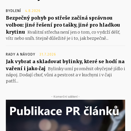
BYDLENÍ
4.8.2026
Bezpečný pohyb po střeše začíná správnou
volbou: jiné řešení pro tašky, jiné pro hladkou
krytinu
Kvalitní střecha není jen o tom, co vydrží déšť,
vítr nebo sníh. Stejně důležité je i to, jak bezpečně...
RADY A NÁVODY
31.7.2026
Jak vybrat a skladovat bylinky, které se hodí na
vaření i jako čaj
Bylinky umí proměnit obyčejné jídlo i
nápoj. Dodají chuť, vůni a pestrost a v kuchyni i v čaji
patří...
- Komerční sdělení -