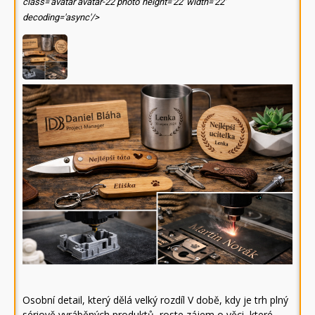
class='avatar avatar-22 photo' height='22' width='22'
decoding='async'/>
Osobní detail, který dělá velký rozdíl V době, kdy je trh plný
sériově vyráběných produktů, roste zájem o věci, které