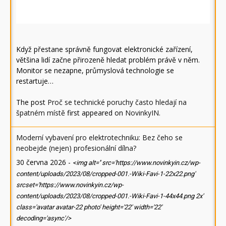
Když přestane správně fungovat elektronické zařízení,
většina lidí začne přirozeně hledat problém právě v něm.
Monitor se nezapne, průmyslová technologie se
restartuje…
The post
Proč se technické poruchy často hledají na
špatném místě
first appeared on
NovinkyIN
.
Moderní vybavení pro elektrotechniku: Bez čeho se
neobejde (nejen) profesionální dílna?
30 června 2026
-
<img alt='' src='https://www.novinkyin.cz/wp-
content/uploads/2023/08/cropped-001.-Wiki-Favi-1-22x22.png'
srcset='https://www.novinkyin.cz/wp-
content/uploads/2023/08/cropped-001.-Wiki-Favi-1-44x44.png 2x'
class='avatar avatar-22 photo' height='22' width='22'
decoding='async'/>