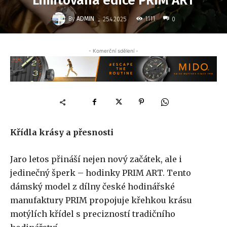
Limitovaná edice PRIM ART
-
By
ADMIN
1111
25.4.2025
0
- Komerční sdělení -
Křídla krásy a přesnosti
Jaro letos přináší nejen nový začátek, ale i
jedinečný šperk – hodinky PRIM ART. Tento
dámský model z dílny české hodinářské
manufaktury PRIM propojuje křehkou krásu
motýlích křídel s precizností tradičního