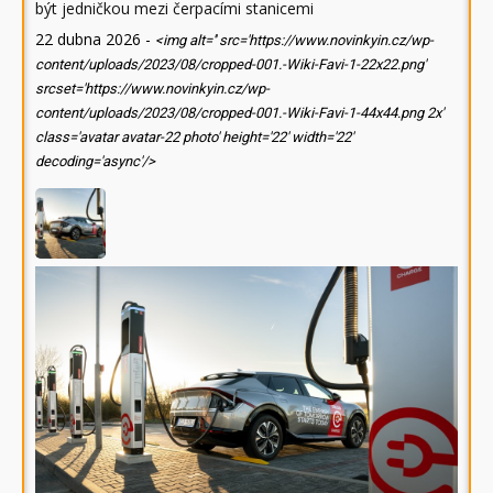
být jedničkou mezi čerpacími stanicemi
22 dubna 2026
-
<img alt='' src='https://www.novinkyin.cz/wp-
content/uploads/2023/08/cropped-001.-Wiki-Favi-1-22x22.png'
srcset='https://www.novinkyin.cz/wp-
content/uploads/2023/08/cropped-001.-Wiki-Favi-1-44x44.png 2x'
class='avatar avatar-22 photo' height='22' width='22'
decoding='async'/>