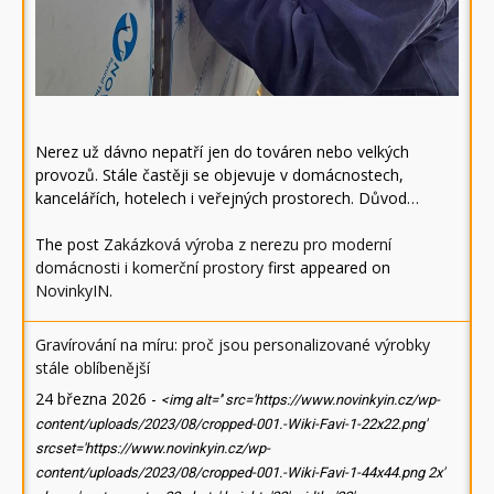
Nerez už dávno nepatří jen do továren nebo velkých
provozů. Stále častěji se objevuje v domácnostech,
kancelářích, hotelech i veřejných prostorech. Důvod…
The post
Zakázková výroba z nerezu pro moderní
domácnosti i komerční prostory
first appeared on
NovinkyIN
.
Gravírování na míru: proč jsou personalizované výrobky
stále oblíbenější
24 března 2026
-
<img alt='' src='https://www.novinkyin.cz/wp-
content/uploads/2023/08/cropped-001.-Wiki-Favi-1-22x22.png'
srcset='https://www.novinkyin.cz/wp-
content/uploads/2023/08/cropped-001.-Wiki-Favi-1-44x44.png 2x'