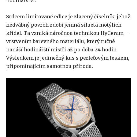
hodinářství.
Srdcem limitované edice je zlacený číselník, jehož
hedvábný povrch zdobí jemná silueta motýlích
křídel. Ta vzniká náročnou technikou HyCeram –
vrstvením barevného materiálu, který ručně
nanáší hodinářští mistři až po dobu 24 hodin.
Výsledkem je jedinečný kus s perleťovým leskem,
připomínajícím samotnou přírodu.