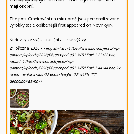
mají osobní…
The post
Gravírování na míru: proč jsou personalizované
výrobky stále oblíbenější
first appeared on
NovinkyIN
.
Kuriozity ze světa tradiční asijské výživy
21 března 2026
-
<img alt='' src='https://www.novinkyin.cz/wp-
content/uploads/2023/08/cropped-001.-Wiki-Favi-1-22x22.png'
srcset='https://www.novinkyin.cz/wp-
content/uploads/2023/08/cropped-001.-Wiki-Favi-1-44x44.png 2x'
class='avatar avatar-22 photo' height='22' width='22'
decoding='async'/>