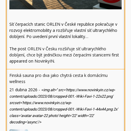
Síť čerpacích stanic ORLEN v České republice pokračuje v
rozvoji elektromobility a rozšiřuje vlastní síť ultrarychlého
dobíjení. Po uvedení první vlastní lokality…
The post
ORLEN v Česku rozšiřuje síť ultrarychlého
dobíjení, chce být jedničkou mezi čerpacími stanicemi
first
appeared on
NovinkyIN
.
Finská sauna pro dva jako chytrá cesta k domácímu
wellness
21 dubna 2026
-
<img alt='' src='https://www.novinkyin.cz/wp-
content/uploads/2023/08/cropped-001.-Wiki-Favi-1-22x22.png'
srcset='https://www.novinkyin.cz/wp-
content/uploads/2023/08/cropped-001.-Wiki-Favi-1-44x44.png 2x'
class='avatar avatar-22 photo' height='22' width='22'
decoding='async'/>