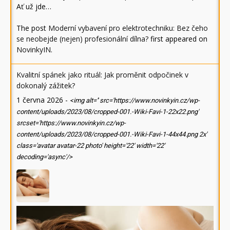
Ať už jde…
The post
Moderní vybavení pro elektrotechniku: Bez čeho
se neobejde (nejen) profesionální dílna?
first appeared on
NovinkyIN
.
Kvalitní spánek jako rituál: Jak proměnit odpočinek v
dokonalý zážitek?
1 června 2026
-
<img alt='' src='https://www.novinkyin.cz/wp-
content/uploads/2023/08/cropped-001.-Wiki-Favi-1-22x22.png'
srcset='https://www.novinkyin.cz/wp-
content/uploads/2023/08/cropped-001.-Wiki-Favi-1-44x44.png 2x'
class='avatar avatar-22 photo' height='22' width='22'
decoding='async'/>