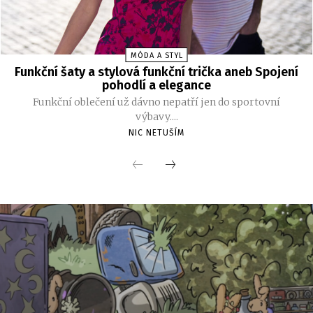
MÓDA A STYL
Funkční šaty a stylová funkční trička aneb Spojení
pohodlí a elegance
Funkční oblečení už dávno nepatří jen do sportovní
výbavy....
NIC NETUŠÍM