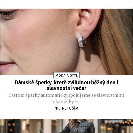
MÓDA A STYL
Dámské šperky, které zvládnou běžný den i
slavnostní večer
Často si šperky automaticky spojujeme se slavnostními
okamžiky –...
NIC NETUŠÍM