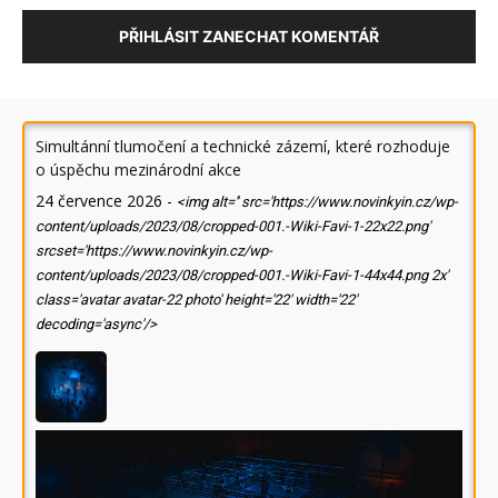
PŘIHLÁSIT ZANECHAT KOMENTÁŘ
Simultánní tlumočení a technické zázemí, které rozhoduje
o úspěchu mezinárodní akce
24 července 2026
-
<img alt='' src='https://www.novinkyin.cz/wp-
content/uploads/2023/08/cropped-001.-Wiki-Favi-1-22x22.png'
srcset='https://www.novinkyin.cz/wp-
content/uploads/2023/08/cropped-001.-Wiki-Favi-1-44x44.png 2x'
class='avatar avatar-22 photo' height='22' width='22'
decoding='async'/>