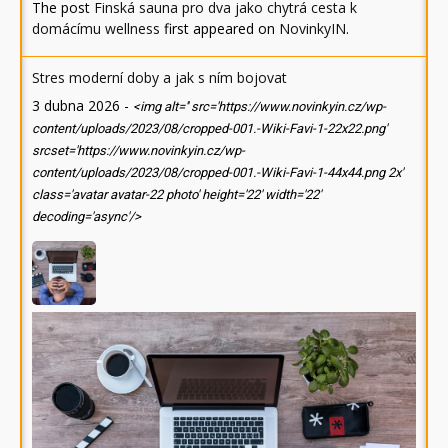
The post
Finská sauna pro dva jako chytrá cesta k
domácímu wellness
first appeared on
NovinkyIN
.
Stres moderní doby a jak s ním bojovat
3 dubna 2026
-
<img alt='' src='https://www.novinkyin.cz/wp-
content/uploads/2023/08/cropped-001.-Wiki-Favi-1-22x22.png'
srcset='https://www.novinkyin.cz/wp-
content/uploads/2023/08/cropped-001.-Wiki-Favi-1-44x44.png 2x'
class='avatar avatar-22 photo' height='22' width='22'
decoding='async'/>