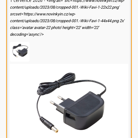
1 července 2026
-
<img alt='' src='https://www.novinkyin.cz/wp-
content/uploads/2023/08/cropped-001.-Wiki-Favi-1-22x22.png'
srcset='https://www.novinkyin.cz/wp-
content/uploads/2023/08/cropped-001.-Wiki-Favi-1-44x44.png 2x'
class='avatar avatar-22 photo' height='22' width='22'
decoding='async'/>