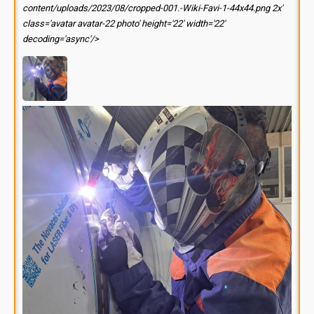
content/uploads/2023/08/cropped-001.-Wiki-Favi-1-44x44.png 2x'
class='avatar avatar-22 photo' height='22' width='22'
decoding='async'/>