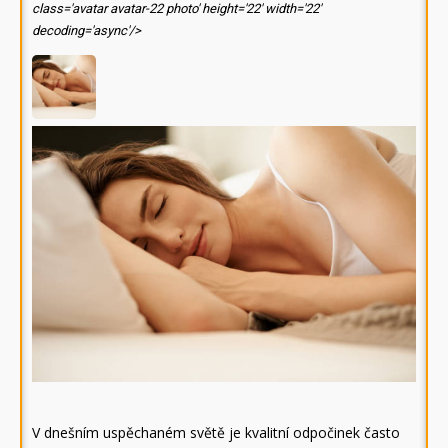
class='avatar avatar-22 photo' height='22' width='22'
decoding='async'/>
V dnešním uspěchaném světě je kvalitní odpočinek často