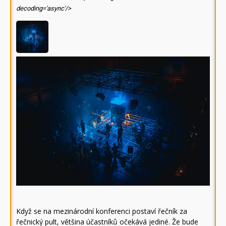
decoding='async'/>
Když se na mezinárodní konferenci postaví řečník za
řečnický pult, většina účastníků očekává jediné. Že bude