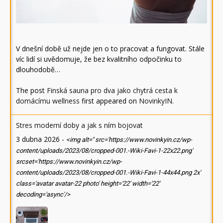
V dnešní době už nejde jen o to pracovat a fungovat. Stále
víc lidí si uvědomuje, že bez kvalitního odpočinku to
dlouhodobě…
The post
Finská sauna pro dva jako chytrá cesta k
domácímu wellness
first appeared on
NovinkyIN
.
Stres moderní doby a jak s ním bojovat
3 dubna 2026
-
<img alt='' src='https://www.novinkyin.cz/wp-
content/uploads/2023/08/cropped-001.-Wiki-Favi-1-22x22.png'
srcset='https://www.novinkyin.cz/wp-
content/uploads/2023/08/cropped-001.-Wiki-Favi-1-44x44.png 2x'
class='avatar avatar-22 photo' height='22' width='22'
decoding='async'/>