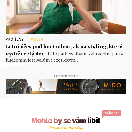
PRO ŽENY
7.8.2026
Letní účes pod kontrolou: Jak na styling, který
vydrží celý den
Léto patří svatbám, zahradním party,
hudebním festivalům i exotickým...
- Komerční sdělení -
Nebo ne?
Mohlo by se vám líbit
Redakce doporučuje