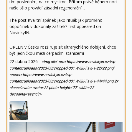
tím posledním, na co myslíme. Přitom právě během noci
naše tělo provádí zásadní regenerační…
The post
Kvalitní spánek jako rituál: Jak proměnit
odpočinek v dokonalý zážitek?
first appeared on
NovinkyIN
.
ORLEN v Česku rozšiřuje síť ultrarychlého dobíjení, chce
být jedničkou mezi čerpacími stanicemi
22 dubna 2026
-
<img alt='' src='https://www.novinkyin.cz/wp-
content/uploads/2023/08/cropped-001.-Wiki-Favi-1-22x22.png'
srcset='https://www.novinkyin.cz/wp-
content/uploads/2023/08/cropped-001.-Wiki-Favi-1-44x44.png 2x'
class='avatar avatar-22 photo' height='22' width='22'
decoding='async'/>