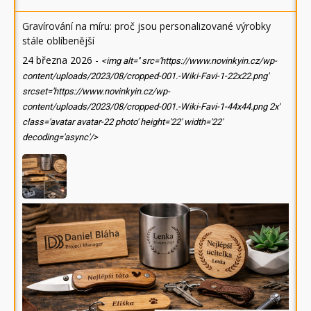
Gravírování na míru: proč jsou personalizované výrobky
stále oblíbenější
24 března 2026
-
<img alt='' src='https://www.novinkyin.cz/wp-
content/uploads/2023/08/cropped-001.-Wiki-Favi-1-22x22.png'
srcset='https://www.novinkyin.cz/wp-
content/uploads/2023/08/cropped-001.-Wiki-Favi-1-44x44.png 2x'
class='avatar avatar-22 photo' height='22' width='22'
decoding='async'/>