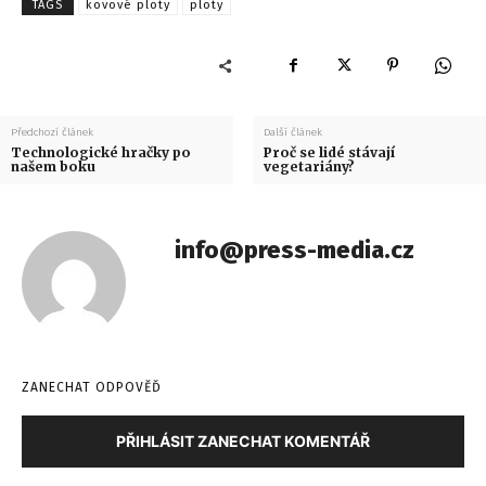
TAGS
kovové ploty
ploty
Předchozí článek
Další článek
Technologické hračky po
Proč se lidé stávají
našem boku
vegetariány?
info@press-media.cz
ZANECHAT ODPOVĚĎ
PŘIHLÁSIT ZANECHAT KOMENTÁŘ