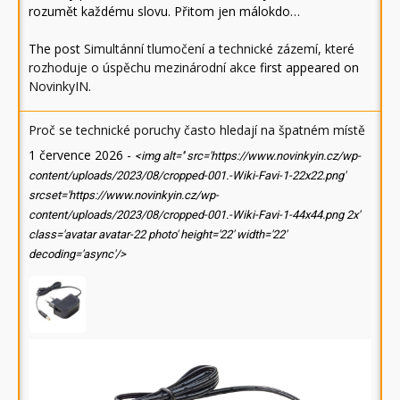
rozumět každému slovu. Přitom jen málokdo…
The post
Simultánní tlumočení a technické zázemí, které
rozhoduje o úspěchu mezinárodní akce
first appeared on
NovinkyIN
.
Proč se technické poruchy často hledají na špatném místě
1 července 2026
-
<img alt='' src='https://www.novinkyin.cz/wp-
content/uploads/2023/08/cropped-001.-Wiki-Favi-1-22x22.png'
srcset='https://www.novinkyin.cz/wp-
content/uploads/2023/08/cropped-001.-Wiki-Favi-1-44x44.png 2x'
class='avatar avatar-22 photo' height='22' width='22'
decoding='async'/>