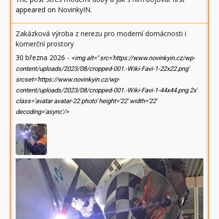
appeared on
NovinkyIN
.
Zakázková výroba z nerezu pro moderní domácnosti i
komerční prostory
30 března 2026
-
<img alt='' src='https://www.novinkyin.cz/wp-
content/uploads/2023/08/cropped-001.-Wiki-Favi-1-22x22.png'
srcset='https://www.novinkyin.cz/wp-
content/uploads/2023/08/cropped-001.-Wiki-Favi-1-44x44.png 2x'
class='avatar avatar-22 photo' height='22' width='22'
decoding='async'/>