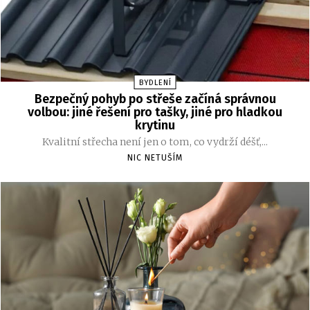
BYDLENÍ
Bezpečný pohyb po střeše začíná správnou
volbou: jiné řešení pro tašky, jiné pro hladkou
krytinu
Kvalitní střecha není jen o tom, co vydrží déšť,...
NIC NETUŠÍM