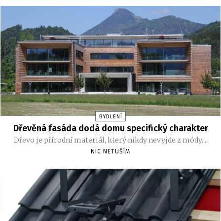
BYDLENÍ
Dřevěná fasáda dodá domu specifický charakter
Dřevo je přírodní materiál, který nikdy nevyjde z módy....
NIC NETUŠÍM