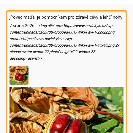
Jírovec maďal je pomocníkem pro zdravé cévy a lehčí nohy
7 srpna 2026
-
<img alt='' src='https://www.novinkyin.cz/wp-
content/uploads/2023/08/cropped-001.-Wiki-Favi-1-22x22.png'
srcset='https://www.novinkyin.cz/wp-
content/uploads/2023/08/cropped-001.-Wiki-Favi-1-44x44.png 2x'
class='avatar avatar-22 photo' height='22' width='22'
decoding='async'/>