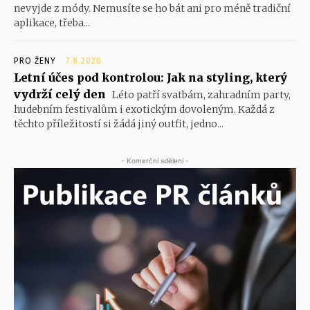
nevyjde z módy. Nemusíte se ho bát ani pro méně tradiční
aplikace, třeba...
PRO ŽENY
7.8.2026
Letní účes pod kontrolou: Jak na styling, který
vydrží celý den
Léto patří svatbám, zahradním party,
hudebním festivalům i exotickým dovoleným. Každá z
těchto příležitostí si žádá jiný outfit, jedno...
- Komerční sdělení -