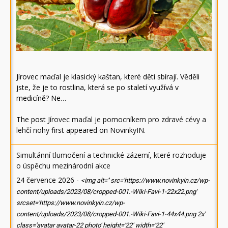
Jírovec maďal je klasický kaštan, které děti sbírají. Věděli
jste, že je to rostlina, která se po staletí využívá v
medicíně? Ne…
The post
Jírovec maďal je pomocníkem pro zdravé cévy a
lehčí nohy
first appeared on
NovinkyIN
.
Simultánní tlumočení a technické zázemí, které rozhoduje
o úspěchu mezinárodní akce
24 července 2026
-
<img alt='' src='https://www.novinkyin.cz/wp-
content/uploads/2023/08/cropped-001.-Wiki-Favi-1-22x22.png'
srcset='https://www.novinkyin.cz/wp-
content/uploads/2023/08/cropped-001.-Wiki-Favi-1-44x44.png 2x'
class='avatar avatar-22 photo' height='22' width='22'