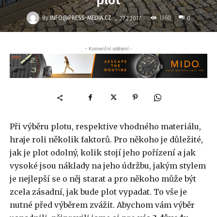
plot
-
By
INFO@PRESS-MEDIA.CZ
1960
27.2.2017
0
- Komerční sdělení -
Při výběru plotu, respektive vhodného materiálu,
hraje roli několik faktorů. Pro někoho je důležité,
jak je plot odolný, kolik stojí jeho pořízení a jak
vysoké jsou náklady na jeho údržbu, jakým stylem
je nejlepší se o něj starat a pro někoho může být
zcela zásadní, jak bude plot vypadat. To vše je
nutné před výběrem zvážit. Abychom vám výběr