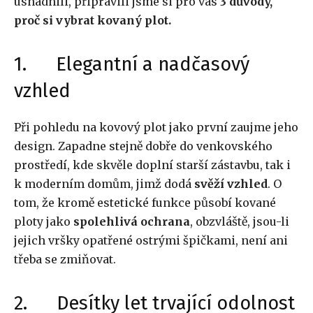
usnadnili, připravili jsme si pro vás
3 důvody,
proč si vybrat kovaný plot.
1. Elegantní a nadčasový
vzhled
Při pohledu na kovový plot jako první zaujme jeho
design. Zapadne stejně dobře do venkovského
prostředí, kde skvěle doplní starší zástavbu, tak i
k moderním domům, jimž dodá
svěží vzhled
. O
tom, že kromě estetické funkce působí kované
ploty jako
spolehlivá ochrana
, obzvláště, jsou-li
jejich vršky opatřené ostrými špičkami, není ani
třeba se zmiňovat.
2. Desítky let trvající odolnost