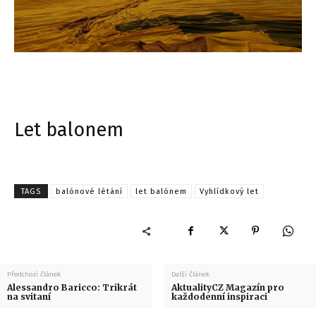
Let balonem
TAGS
balónové létání
let balónem
Vyhlídkový let
Předchozí článek
Další článek
Alessandro Baricco: Trikrát
AktualityCZ Magazín pro
na svitaní
každodenní inspiraci