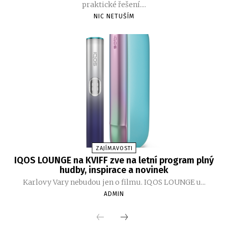
praktické řešení....
NIC NETUŠÍM
ZAJÍMAVOSTI
IQOS LOUNGE na KVIFF zve na letní program plný
hudby, inspirace a novinek
Karlovy Vary nebudou jen o filmu. IQOS LOUNGE u...
ADMIN