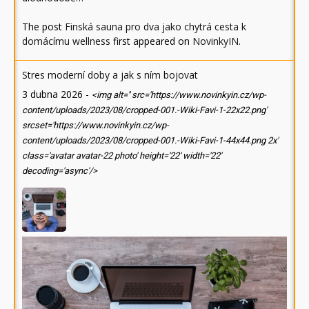
The post
Finská sauna pro dva jako chytrá cesta k
domácímu wellness
first appeared on
NovinkyIN
.
Stres moderní doby a jak s ním bojovat
3 dubna 2026
-
<img alt='' src='https://www.novinkyin.cz/wp-
content/uploads/2023/08/cropped-001.-Wiki-Favi-1-22x22.png'
srcset='https://www.novinkyin.cz/wp-
content/uploads/2023/08/cropped-001.-Wiki-Favi-1-44x44.png 2x'
class='avatar avatar-22 photo' height='22' width='22'
decoding='async'/>