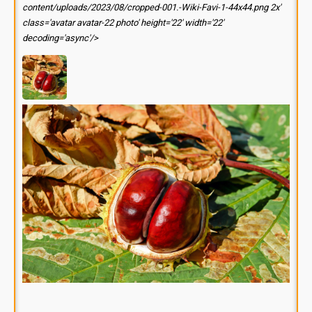
content/uploads/2023/08/cropped-001.-Wiki-Favi-1-44x44.png 2x'
class='avatar avatar-22 photo' height='22' width='22'
decoding='async'/>