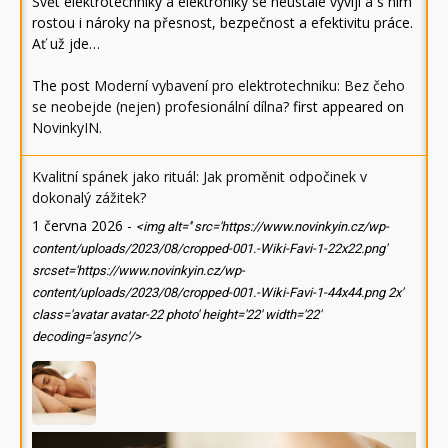
Svět elektrotechniky a elektroniky se neustále vyvíjí a s ním
rostou i nároky na přesnost, bezpečnost a efektivitu práce.
Ať už jde…
The post
Moderní vybavení pro elektrotechniku: Bez čeho
se neobejde (nejen) profesionální dílna?
first appeared on
NovinkyIN
.
Kvalitní spánek jako rituál: Jak proměnit odpočinek v
dokonalý zážitek?
1 června 2026
-
<img alt='' src='https://www.novinkyin.cz/wp-
content/uploads/2023/08/cropped-001.-Wiki-Favi-1-22x22.png'
srcset='https://www.novinkyin.cz/wp-
content/uploads/2023/08/cropped-001.-Wiki-Favi-1-44x44.png 2x'
class='avatar avatar-22 photo' height='22' width='22'
decoding='async'/>