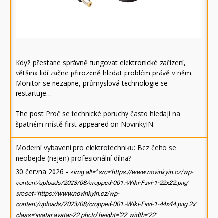
Když přestane správně fungovat elektronické zařízení,
většina lidí začne přirozeně hledat problém právě v něm.
Monitor se nezapne, průmyslová technologie se
restartuje…
The post
Proč se technické poruchy často hledají na
špatném místě
first appeared on
NovinkyIN
.
Moderní vybavení pro elektrotechniku: Bez čeho se
neobejde (nejen) profesionální dílna?
30 června 2026
-
<img alt='' src='https://www.novinkyin.cz/wp-
content/uploads/2023/08/cropped-001.-Wiki-Favi-1-22x22.png'
srcset='https://www.novinkyin.cz/wp-
content/uploads/2023/08/cropped-001.-Wiki-Favi-1-44x44.png 2x'
class='avatar avatar-22 photo' height='22' width='22'