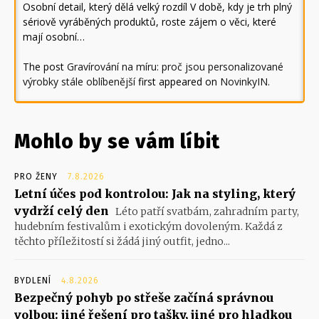
Osobní detail, který dělá velký rozdíl V době, kdy je trh plný
sériově vyráběných produktů, roste zájem o věci, které
mají osobní…
The post
Gravírování na míru: proč jsou personalizované
výrobky stále oblíbenější
first appeared on
NovinkyIN
.
Mohlo by se vám líbit
PRO ŽENY
7.8.2026
Letní účes pod kontrolou: Jak na styling, který
vydrží celý den
Léto patří svatbám, zahradním party,
hudebním festivalům i exotickým dovoleným. Každá z
těchto příležitostí si žádá jiný outfit, jedno...
BYDLENÍ
4.8.2026
Bezpečný pohyb po střeše začíná správnou
volbou: jiné řešení pro tašky, jiné pro hladkou