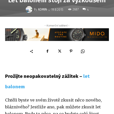
Let balonem stojí za vyzkoušení
-
By
ADMIN
2687
19.8.2015
4
- Komerční sdělení -
Prožijte neopakovatelný zážitek –
let
balonem
Chtěli byste ve svém životě zkusit něco nového,
bláznivého? Jestliže ano, pak můžete zkusit let
balonem. Bude to něco, na co budete celý život