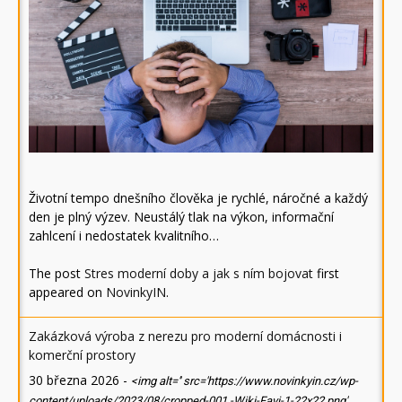
Životní tempo dnešního člověka je rychlé, náročné a každý
den je plný výzev. Neustálý tlak na výkon, informační
zahlcení i nedostatek kvalitního…
The post
Stres moderní doby a jak s ním bojovat
first
appeared on
NovinkyIN
.
Zakázková výroba z nerezu pro moderní domácnosti i
komerční prostory
30 března 2026
-
<img alt='' src='https://www.novinkyin.cz/wp-
content/uploads/2023/08/cropped-001.-Wiki-Favi-1-22x22.png'