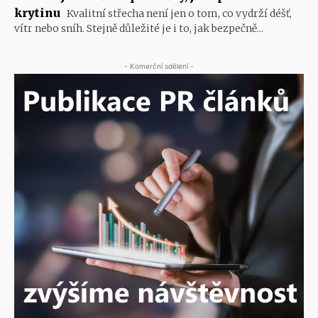
krytinu
Kvalitní střecha není jen o tom, co vydrží déšť,
vítr nebo sníh. Stejně důležité je i to, jak bezpečně...
- Komerční sdělení -