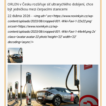
ORLEN v Česku rozšiřuje síť ultrarychlého dobíjení, chce
být jedničkou mezi čerpacími stanicemi
22 dubna 2026
-
<img alt='' src='https://www.novinkyin.cz/wp-
content/uploads/2023/08/cropped-001.-Wiki-Favi-1-22x22.png'
srcset='https://www.novinkyin.cz/wp-
content/uploads/2023/08/cropped-001.-Wiki-Favi-1-44x44.png 2x'
class='avatar avatar-22 photo' height='22' width='22'
decoding='async'/>