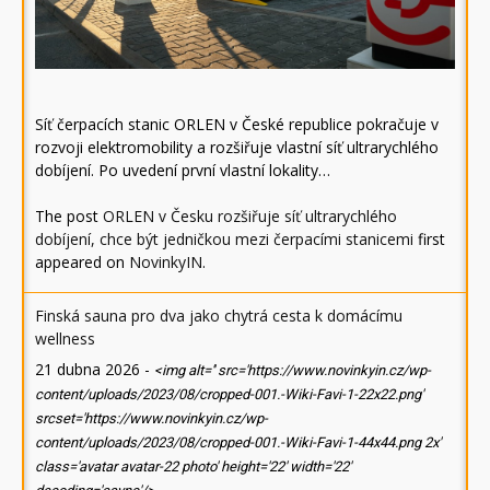
Síť čerpacích stanic ORLEN v České republice pokračuje v
rozvoji elektromobility a rozšiřuje vlastní síť ultrarychlého
dobíjení. Po uvedení první vlastní lokality…
The post
ORLEN v Česku rozšiřuje síť ultrarychlého
dobíjení, chce být jedničkou mezi čerpacími stanicemi
first
appeared on
NovinkyIN
.
Finská sauna pro dva jako chytrá cesta k domácímu
wellness
21 dubna 2026
-
<img alt='' src='https://www.novinkyin.cz/wp-
content/uploads/2023/08/cropped-001.-Wiki-Favi-1-22x22.png'
srcset='https://www.novinkyin.cz/wp-
content/uploads/2023/08/cropped-001.-Wiki-Favi-1-44x44.png 2x'
class='avatar avatar-22 photo' height='22' width='22'