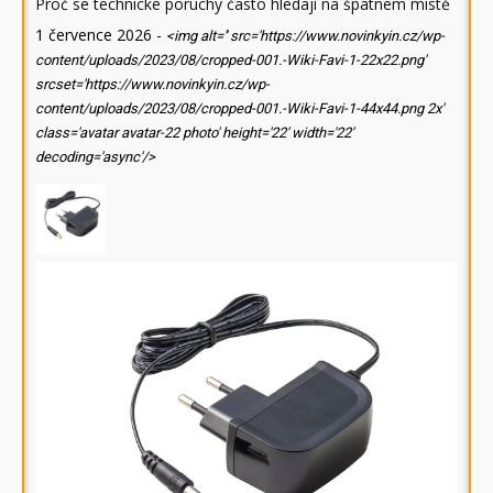
Proč se technické poruchy často hledají na špatném místě
1 července 2026
-
<img alt='' src='https://www.novinkyin.cz/wp-
content/uploads/2023/08/cropped-001.-Wiki-Favi-1-22x22.png'
srcset='https://www.novinkyin.cz/wp-
content/uploads/2023/08/cropped-001.-Wiki-Favi-1-44x44.png 2x'
class='avatar avatar-22 photo' height='22' width='22'
decoding='async'/>