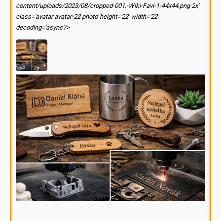
content/uploads/2023/08/cropped-001.-Wiki-Favi-1-44x44.png 2x'
class='avatar avatar-22 photo' height='22' width='22'
decoding='async'/>