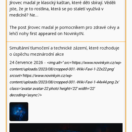
Jírovec maďal je klasický kaštan, které děti sbírají. Věděli
jste, že je to rostlina, která se po staletí využívá v
medicíně? Ne…
The post
Jírovec maďal je pomocníkem pro zdravé cévy a
lehčí nohy
first appeared on
NovinkyIN
.
Simultánní tlumočení a technické zázemí, které rozhoduje
o úspěchu mezinárodní akce
24 července 2026
-
<img alt='' src='https://www.novinkyin.cz/wp-
content/uploads/2023/08/cropped-001.-Wiki-Favi-1-22x22.png'
srcset='https://www.novinkyin.cz/wp-
content/uploads/2023/08/cropped-001.-Wiki-Favi-1-44x44.png 2x'
class='avatar avatar-22 photo' height='22' width='22'
decoding='async'/>