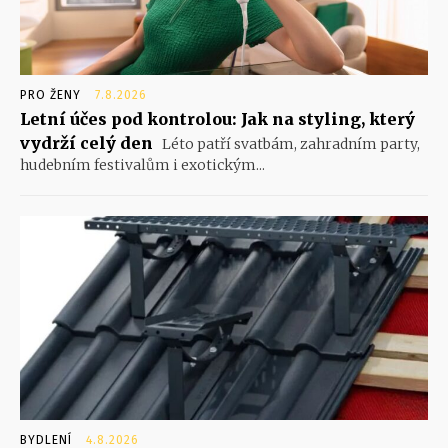
PRO ŽENY
7.8.2026
Letní účes pod kontrolou: Jak na styling, který
vydrží celý den
Léto patří svatbám, zahradním party,
hudebním festivalům i exotickým...
BYDLENÍ
4.8.2026