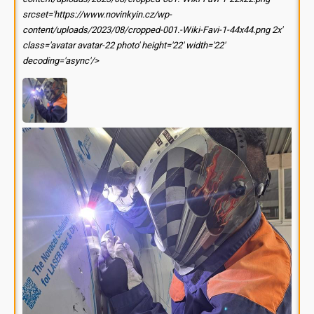
srcset='https://www.novinkyin.cz/wp-
content/uploads/2023/08/cropped-001.-Wiki-Favi-1-44x44.png 2x'
class='avatar avatar-22 photo' height='22' width='22'
decoding='async'/>