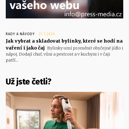
RADY A NÁVODY
31.7.2026
Jak vybrat a skladovat bylinky, které se hodí na
vaření i jako čaj
Bylinky umí proměnit obyčejné jídlo i
nápoj. Dodají chuť, vůni a pestrost a v kuchyni i v čaji
patří...
Už jste četli?