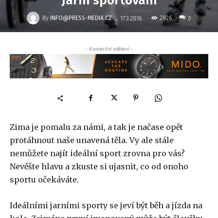
Jarní sportování
-
By
INFO@PRESS-MEDIA.CZ
2926
17.3.2016
0
- Komerční sdělení -
Zima je pomalu za námi, a tak je načase opět
protáhnout naše unavená těla. Vy ale stále
nemůžete najít ideální sport zrovna pro vás?
Nevěšte hlavu a zkuste si ujasnit, co od onoho
sportu očekáváte.
Ideálními jarními sporty se jeví být běh a jízda na