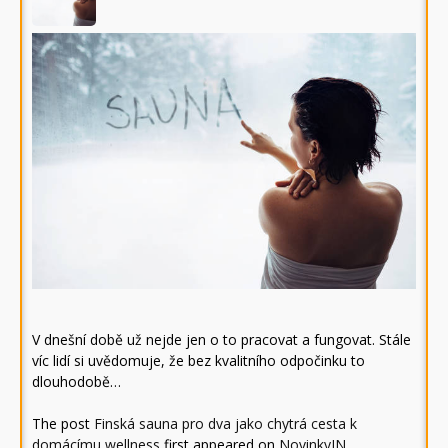
V dnešní době už nejde jen o to pracovat a fungovat. Stále
víc lidí si uvědomuje, že bez kvalitního odpočinku to
dlouhodobě…
The post
Finská sauna pro dva jako chytrá cesta k
domácímu wellness
first appeared on
NovinkyIN
.