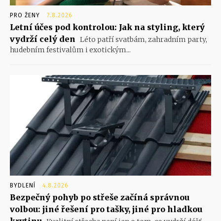
PRO ŽENY
7.8.2026
Letní účes pod kontrolou: Jak na styling, který
vydrží celý den
Léto patří svatbám, zahradním party,
hudebním festivalům i exotickým...
BYDLENÍ
4.8.2026
Bezpečný pohyb po střeše začíná správnou
volbou: jiné řešení pro tašky, jiné pro hladkou
krytinu