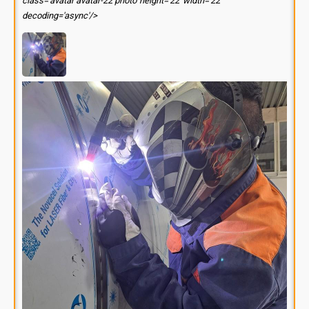
class='avatar avatar-22 photo' height='22' width='22'
decoding='async'/>