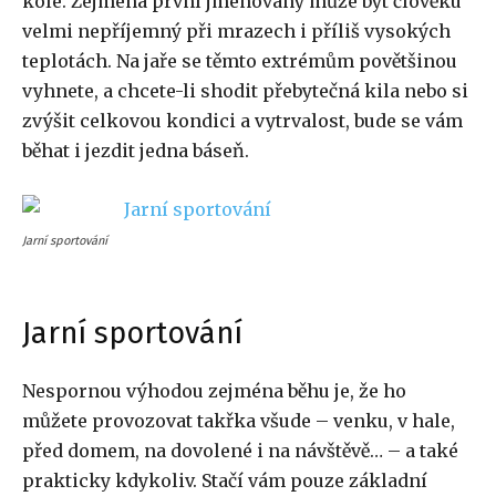
kole. Zejména první jmenovaný může být člověku
velmi nepříjemný při mrazech i příliš vysokých
teplotách. Na jaře se těmto extrémům povětšinou
vyhnete, a chcete-li shodit přebytečná kila nebo si
zvýšit celkovou kondici a vytrvalost, bude se vám
běhat i jezdit jedna báseň.
Jarní sportování
Jarní sportování
Nespornou výhodou zejména běhu je, že ho
můžete provozovat takřka všude – venku, v hale,
před domem, na dovolené i na návštěvě… – a také
prakticky kdykoliv. Stačí vám pouze základní