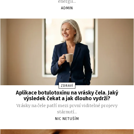
energii...
ADMIN
ZDRAVÍ
Aplikace botulotoxinu na vrásky čela. Jaký
výsledek čekat a jak dlouho vydrží?
Vrásky na čele patří mezi první viditelné projevy
stárnutí...
NIC NETUŠÍM