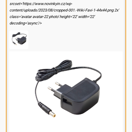
srcset='https://www.novinkyin.cz/wp-
content/uploads/2023/08/cropped-001.-Wiki-Favi-1-44x44.png 2x'
class='avatar avatar-22 photo' height='22' width='22'
decoding='async'/>