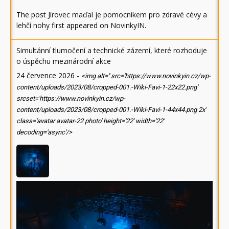
The post
Jírovec maďal je pomocníkem pro zdravé cévy a
lehčí nohy
first appeared on
NovinkyIN
.
Simultánní tlumočení a technické zázemí, které rozhoduje
o úspěchu mezinárodní akce
24 července 2026
-
<img alt='' src='https://www.novinkyin.cz/wp-
content/uploads/2023/08/cropped-001.-Wiki-Favi-1-22x22.png'
srcset='https://www.novinkyin.cz/wp-
content/uploads/2023/08/cropped-001.-Wiki-Favi-1-44x44.png 2x'
class='avatar avatar-22 photo' height='22' width='22'
decoding='async'/>