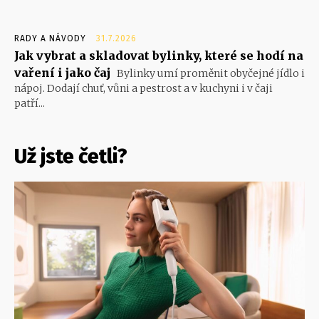
RADY A NÁVODY
31.7.2026
Jak vybrat a skladovat bylinky, které se hodí na
vaření i jako čaj
Bylinky umí proměnit obyčejné jídlo i
nápoj. Dodají chuť, vůni a pestrost a v kuchyni i v čaji
patří...
Už jste četli?