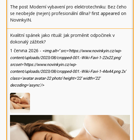
The post
Moderní vybavení pro elektrotechniku: Bez čeho
se neobejde (nejen) profesionální dílna?
first appeared on
NovinkyIN
.
Kvalitní spánek jako rituál: Jak proměnit odpočinek v
dokonalý zážitek?
1 června 2026
-
<img alt='' src='https://www.novinkyin.cz/wp-
content/uploads/2023/08/cropped-001.-Wiki-Favi-1-22x22.png'
srcset='https://www.novinkyin.cz/wp-
content/uploads/2023/08/cropped-001.-Wiki-Favi-1-44x44.png 2x'
class='avatar avatar-22 photo' height='22' width='22'
decoding='async'/>