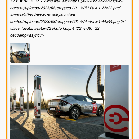
22 dubna 2026
-
<img alt='' src='https://www.novinkyin.cz/wp-
content/uploads/2023/08/cropped-001.-Wiki-Favi-1-22x22.png'
srcset='https://www.novinkyin.cz/wp-
content/uploads/2023/08/cropped-001.-Wiki-Favi-1-44x44.png 2x'
class='avatar avatar-22 photo' height='22' width='22'
decoding='async'/>