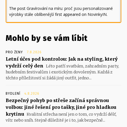
The post
Gravírování na míru: proč jsou personalizované
výrobky stále oblíbenější
first appeared on
NovinkyIN
.
Mohlo by se vám líbit
PRO ŽENY
7.8.2026
Letní účes pod kontrolou: Jak na styling, který
vydrží celý den
Léto patří svatbám, zahradním party,
hudebním festivalům i exotickým dovoleným. Každá z
těchto příležitostí si žádá jiný outfit, jedno...
BYDLENÍ
4.8.2026
Bezpečný pohyb po střeše začíná správnou
volbou: jiné řešení pro tašky, jiné pro hladkou
krytinu
Kvalitní střecha není jen o tom, co vydrží déšť,
vítr nebo sníh. Stejně důležité je i to, jak bezpečně...