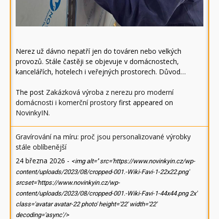
Nerez už dávno nepatří jen do továren nebo velkých
provozů. Stále častěji se objevuje v domácnostech,
kancelářích, hotelech i veřejných prostorech. Důvod…
The post
Zakázková výroba z nerezu pro moderní
domácnosti i komerční prostory
first appeared on
NovinkyIN
.
Gravírování na míru: proč jsou personalizované výrobky
stále oblíbenější
24 března 2026
-
<img alt='' src='https://www.novinkyin.cz/wp-
content/uploads/2023/08/cropped-001.-Wiki-Favi-1-22x22.png'
srcset='https://www.novinkyin.cz/wp-
content/uploads/2023/08/cropped-001.-Wiki-Favi-1-44x44.png 2x'
class='avatar avatar-22 photo' height='22' width='22'
decoding='async'/>