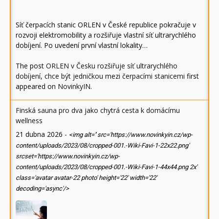
Síť čerpacích stanic ORLEN v České republice pokračuje v
rozvoji elektromobility a rozšiřuje vlastní síť ultrarychlého
dobíjení. Po uvedení první vlastní lokality…
The post
ORLEN v Česku rozšiřuje síť ultrarychlého
dobíjení, chce být jedničkou mezi čerpacími stanicemi
first
appeared on
NovinkyIN
.
Finská sauna pro dva jako chytrá cesta k domácímu
wellness
21 dubna 2026
-
<img alt='' src='https://www.novinkyin.cz/wp-
content/uploads/2023/08/cropped-001.-Wiki-Favi-1-22x22.png'
srcset='https://www.novinkyin.cz/wp-
content/uploads/2023/08/cropped-001.-Wiki-Favi-1-44x44.png 2x'
class='avatar avatar-22 photo' height='22' width='22'
decoding='async'/>