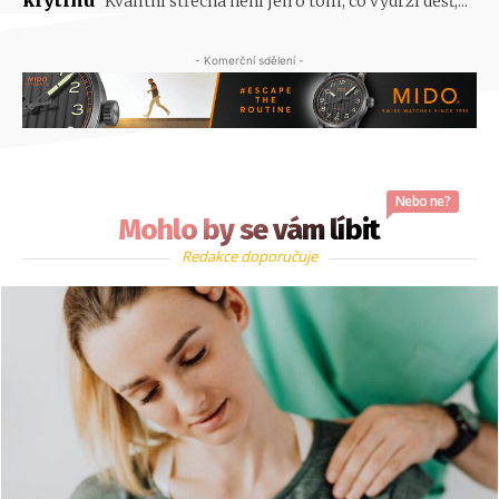
Kvalitní střecha není jen o tom, co vydrží déšť,...
- Komerční sdělení -
Nebo ne?
Mohlo by se vám líbit
Redakce doporučuje