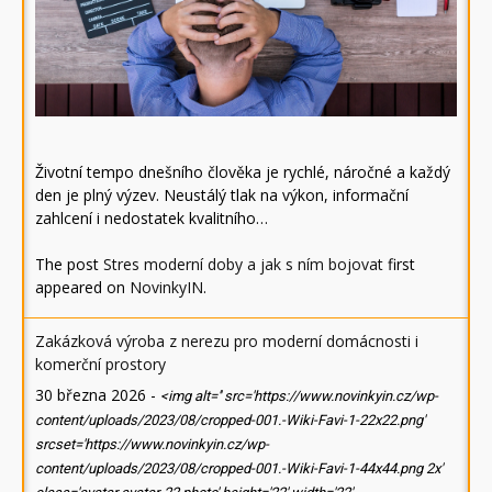
Životní tempo dnešního člověka je rychlé, náročné a každý
den je plný výzev. Neustálý tlak na výkon, informační
zahlcení i nedostatek kvalitního…
The post
Stres moderní doby a jak s ním bojovat
first
appeared on
NovinkyIN
.
Zakázková výroba z nerezu pro moderní domácnosti i
komerční prostory
30 března 2026
-
<img alt='' src='https://www.novinkyin.cz/wp-
content/uploads/2023/08/cropped-001.-Wiki-Favi-1-22x22.png'
srcset='https://www.novinkyin.cz/wp-
content/uploads/2023/08/cropped-001.-Wiki-Favi-1-44x44.png 2x'