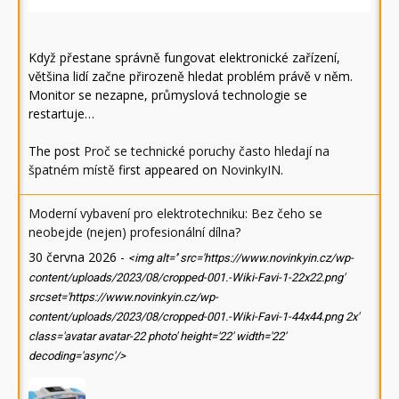
Když přestane správně fungovat elektronické zařízení,
většina lidí začne přirozeně hledat problém právě v něm.
Monitor se nezapne, průmyslová technologie se
restartuje…
The post
Proč se technické poruchy často hledají na
špatném místě
first appeared on
NovinkyIN
.
Moderní vybavení pro elektrotechniku: Bez čeho se
neobejde (nejen) profesionální dílna?
30 června 2026
-
<img alt='' src='https://www.novinkyin.cz/wp-
content/uploads/2023/08/cropped-001.-Wiki-Favi-1-22x22.png'
srcset='https://www.novinkyin.cz/wp-
content/uploads/2023/08/cropped-001.-Wiki-Favi-1-44x44.png 2x'
class='avatar avatar-22 photo' height='22' width='22'
decoding='async'/>