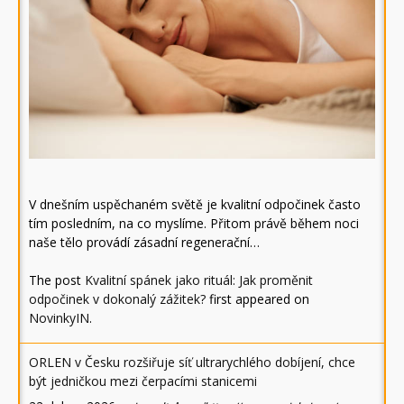
V dnešním uspěchaném světě je kvalitní odpočinek často
tím posledním, na co myslíme. Přitom právě během noci
naše tělo provádí zásadní regenerační…
The post
Kvalitní spánek jako rituál: Jak proměnit
odpočinek v dokonalý zážitek?
first appeared on
NovinkyIN
.
ORLEN v Česku rozšiřuje síť ultrarychlého dobíjení, chce
být jedničkou mezi čerpacími stanicemi