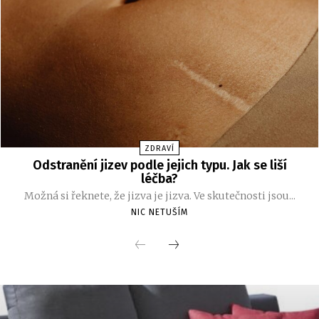
ZDRAVÍ
Odstranění jizev podle jejich typu. Jak se liší
léčba?
Možná si řeknete, že jizva je jizva. Ve skutečnosti jsou...
NIC NETUŠÍM