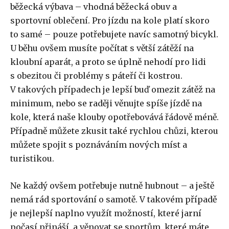
běžecká výbava – vhodná běžecká obuv a
sportovní oblečení. Pro jízdu na kole platí skoro
to samé – pouze potřebujete navíc samotný bicykl.
U běhu ovšem musíte počítat s větší zátěží na
kloubní aparát, a proto se úplně nehodí pro lidi
s obezitou či problémy s páteří či kostrou.
V takových případech je lepší buď omezit zátěž na
minimum, nebo se raději věnujte spíše jízdě na
kole, která naše klouby opotřebovává řádově méně.
Případně můžete zkusit také rychlou chůzi, kterou
můžete spojit s poznáváním nových míst a
turistikou.
Ne každý ovšem potřebuje nutně hubnout – a ještě
nemá rád sportování o samotě. V takovém případě
je nejlepší naplno využít možností, které jarní
počasí přináší, a věnovat se sportům, které máte