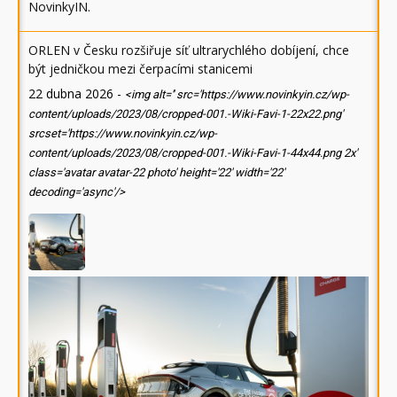
NovinkyIN
.
ORLEN v Česku rozšiřuje síť ultrarychlého dobíjení, chce
být jedničkou mezi čerpacími stanicemi
22 dubna 2026
-
<img alt='' src='https://www.novinkyin.cz/wp-
content/uploads/2023/08/cropped-001.-Wiki-Favi-1-22x22.png'
srcset='https://www.novinkyin.cz/wp-
content/uploads/2023/08/cropped-001.-Wiki-Favi-1-44x44.png 2x'
class='avatar avatar-22 photo' height='22' width='22'
decoding='async'/>