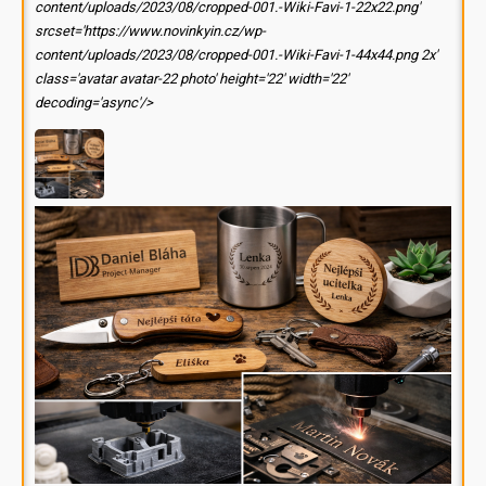
content/uploads/2023/08/cropped-001.-Wiki-Favi-1-22x22.png'
srcset='https://www.novinkyin.cz/wp-
content/uploads/2023/08/cropped-001.-Wiki-Favi-1-44x44.png 2x'
class='avatar avatar-22 photo' height='22' width='22'
decoding='async'/>