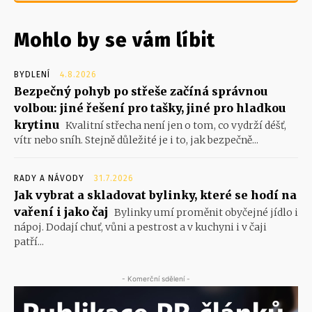
Mohlo by se vám líbit
BYDLENÍ
4.8.2026
Bezpečný pohyb po střeše začíná správnou
volbou: jiné řešení pro tašky, jiné pro hladkou
krytinu
Kvalitní střecha není jen o tom, co vydrží déšť,
vítr nebo sníh. Stejně důležité je i to, jak bezpečně...
RADY A NÁVODY
31.7.2026
Jak vybrat a skladovat bylinky, které se hodí na
vaření i jako čaj
Bylinky umí proměnit obyčejné jídlo i
nápoj. Dodají chuť, vůni a pestrost a v kuchyni i v čaji
patří...
- Komerční sdělení -