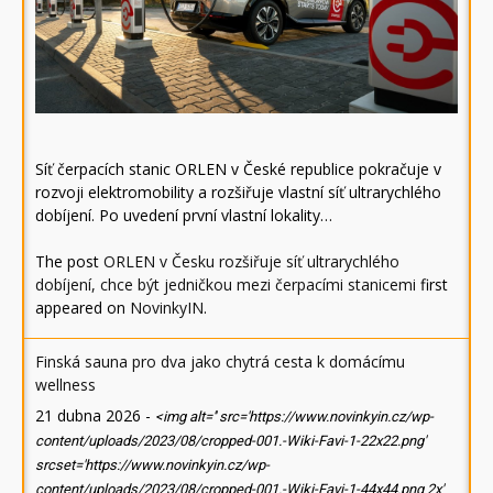
Síť čerpacích stanic ORLEN v České republice pokračuje v
rozvoji elektromobility a rozšiřuje vlastní síť ultrarychlého
dobíjení. Po uvedení první vlastní lokality…
The post
ORLEN v Česku rozšiřuje síť ultrarychlého
dobíjení, chce být jedničkou mezi čerpacími stanicemi
first
appeared on
NovinkyIN
.
Finská sauna pro dva jako chytrá cesta k domácímu
wellness
21 dubna 2026
-
<img alt='' src='https://www.novinkyin.cz/wp-
content/uploads/2023/08/cropped-001.-Wiki-Favi-1-22x22.png'
srcset='https://www.novinkyin.cz/wp-
content/uploads/2023/08/cropped-001.-Wiki-Favi-1-44x44.png 2x'