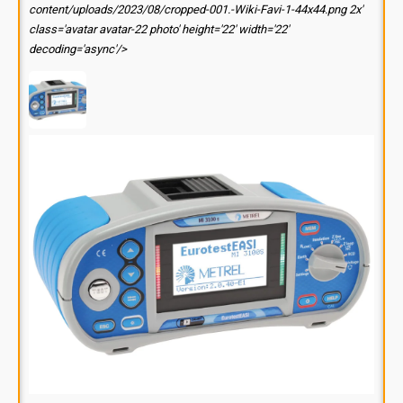
content/uploads/2023/08/cropped-001.-Wiki-Favi-1-44x44.png 2x'
class='avatar avatar-22 photo' height='22' width='22'
decoding='async'/>