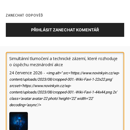
ZANECHAT ODPOVĚĎ
PŘIHLÁSIT ZANECHAT KOMENTÁŘ
Simultánní tlumočení a technické zázemí, které rozhoduje
o úspěchu mezinárodní akce
24 července 2026
-
<img alt='' src='https://www.novinkyin.cz/wp-
content/uploads/2023/08/cropped-001.-Wiki-Favi-1-22x22.png'
srcset='https://www.novinkyin.cz/wp-
content/uploads/2023/08/cropped-001.-Wiki-Favi-1-44x44.png 2x'
class='avatar avatar-22 photo' height='22' width='22'
decoding='async'/>