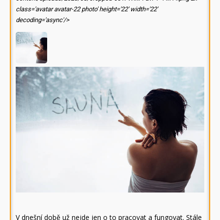
class='avatar avatar-22 photo' height='22' width='22'
decoding='async'/>
V dnešní době už nejde jen o to pracovat a fungovat. Stále