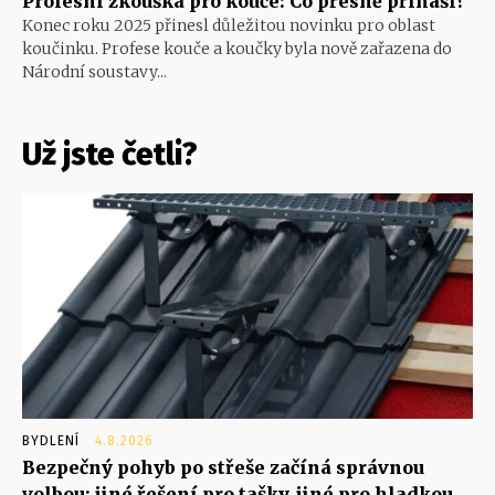
Profesní zkouška pro kouče: Co přesně přináší?
Konec roku 2025 přinesl důležitou novinku pro oblast
koučinku. Profese kouče a koučky byla nově zařazena do
Národní soustavy...
Už jste četli?
BYDLENÍ
4.8.2026
Bezpečný pohyb po střeše začíná správnou
volbou: jiné řešení pro tašky, jiné pro hladkou