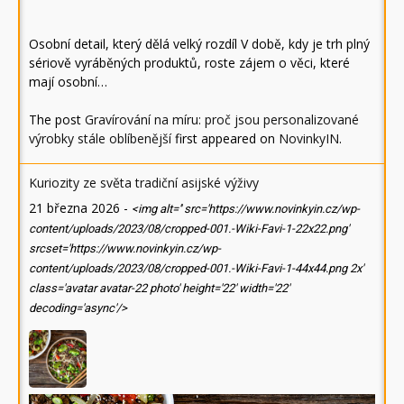
Osobní detail, který dělá velký rozdíl V době, kdy je trh plný
sériově vyráběných produktů, roste zájem o věci, které
mají osobní…
The post
Gravírování na míru: proč jsou personalizované
výrobky stále oblíbenější
first appeared on
NovinkyIN
.
Kuriozity ze světa tradiční asijské výživy
21 března 2026
-
<img alt='' src='https://www.novinkyin.cz/wp-
content/uploads/2023/08/cropped-001.-Wiki-Favi-1-22x22.png'
srcset='https://www.novinkyin.cz/wp-
content/uploads/2023/08/cropped-001.-Wiki-Favi-1-44x44.png 2x'
class='avatar avatar-22 photo' height='22' width='22'
decoding='async'/>