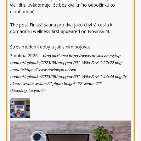
víc lidí si uvědomuje, že bez kvalitního odpočinku to
dlouhodobě…
The post
Finská sauna pro dva jako chytrá cesta k
domácímu wellness
first appeared on
NovinkyIN
.
Stres moderní doby a jak s ním bojovat
3 dubna 2026
-
<img alt='' src='https://www.novinkyin.cz/wp-
content/uploads/2023/08/cropped-001.-Wiki-Favi-1-22x22.png'
srcset='https://www.novinkyin.cz/wp-
content/uploads/2023/08/cropped-001.-Wiki-Favi-1-44x44.png 2x'
class='avatar avatar-22 photo' height='22' width='22'
decoding='async'/>