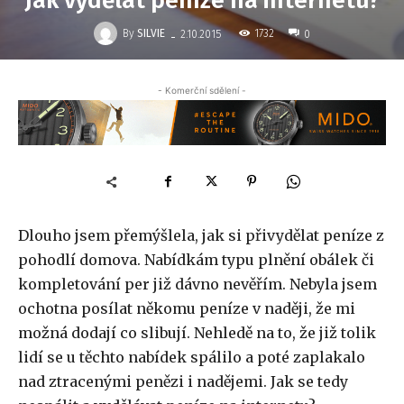
Jak vydělat peníze na internetu?
-
By
SILVIE
1732
2.10.2015
0
- Komerční sdělení -
Dlouho jsem přemýšlela, jak si přivydělat peníze z
pohodlí domova. Nabídkám typu plnění obálek či
kompletování per již dávno nevěřím. Nebyla jsem
ochotna posílat někomu peníze v naději, že mi
možná dodají co slibují. Nehledě na to, že již tolik
lidí se u těchto nabídek spálilo a poté zaplakalo
nad ztracenými penězi i nadějemi. Jak se tedy