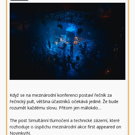
Když se na mezinárodní konferenci postaví řečník za
řečnický pult, většina účastníků očekává jediné. Že bude
rozumět každému slovu. Přitom jen málokdo…
The post
Simultánní tlumočení a technické zázemí, které
rozhoduje o úspěchu mezinárodní akce
first appeared on
NovinkyIN
.