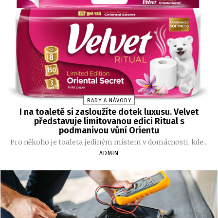
RADY A NÁVODY
I na toaletě si zasloužíte dotek luxusu. Velvet
představuje limitovanou edici Ritual s
podmanivou vůní Orientu
Pro někoho je toaleta jediným místem v domácnosti, kde...
ADMIN