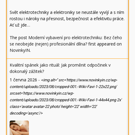
Svět elektrotechniky a elektroniky se neustále vyvíjí a s ním
rostou i nároky na přesnost, bezpečnost a efektivitu práce.
Ať už jde…
The post
Moderní vybavení pro elektrotechniku: Bez čeho
se neobejde (nejen) profesionální dílna?
first appeared on
NovinkyIN
.
Kvalitní spánek jako rituál: Jak proměnit odpočinek v
dokonalý zážitek?
1 června 2026
-
<img alt='' src='https://www.novinkyin.cz/wp-
content/uploads/2023/08/cropped-001.-Wiki-Favi-1-22x22.png'
srcset='https://www.novinkyin.cz/wp-
content/uploads/2023/08/cropped-001.-Wiki-Favi-1-44x44.png 2x'
class='avatar avatar-22 photo' height='22' width='22'
decoding='async'/>