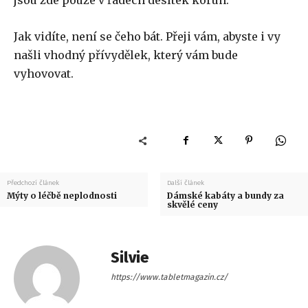
jsou zde pouze v řádech desítek korun.
Jak vidíte, není se čeho bát. Přeji vám, abyste i vy
našli vhodný přívydělek, který vám bude
vyhovovat.
Předchozí článek
Další článek
Mýty o léčbě neplodnosti
Dámské kabáty a bundy za
skvělé ceny
Silvie
https://www.tabletmagazin.cz/