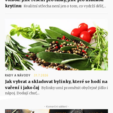
krytinu
Kvalitní střecha není jen o tom, co vydrží déšť,...
RADY A NÁVODY
31.7.2026
Jak vybrat a skladovat bylinky, které se hodí na
vaření i jako čaj
Bylinky umí proměnit obyčejné jídlo i
nápoj. Dodají chuť,...
- Komerční sdělení -