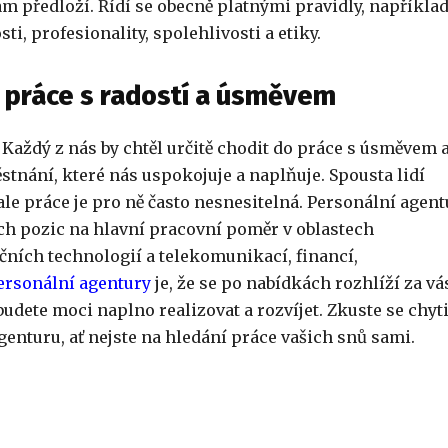
m předloží. Řídí se obecně platnými pravidly, napříkla
ti, profesionality, spolehlivosti a etiky.
o práce s radostí a úsměvem
Každý z nás by chtěl určitě chodit do práce s úsměvem 
stnání, které nás uspokojuje a naplňuje. Spousta lidí
ale práce je pro ně často nesnesitelná.
Personální agent
ch pozic na hlavní pracovní poměr v oblastech
ích technologií a telekomunikací, financí,
ersonální agentury
je, že se po nabídkách rozhlíží za vá
udete moci naplno realizovat a rozvíjet. Zkuste se chyti
genturu
, ať nejste na hledání práce vašich snů sami.