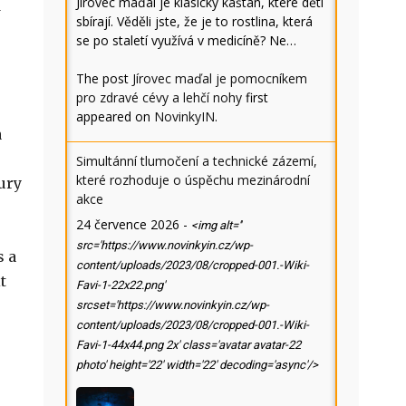
Jírovec maďal je klasický kaštan, které děti
d
sbírají. Věděli jste, že je to rostlina, která
se po staletí využívá v medicíně? Ne…
The post
Jírovec maďal je pomocníkem
pro zdravé cévy a lehčí nohy
first
appeared on
NovinkyIN
.
a
Simultánní tlumočení a technické zázemí,
které rozhoduje o úspěchu mezinárodní
ury
akce
24 července 2026
-
<img alt=''
src='https://www.novinkyin.cz/wp-
s a
content/uploads/2023/08/cropped-001.-Wiki-
t
Favi-1-22x22.png'
srcset='https://www.novinkyin.cz/wp-
content/uploads/2023/08/cropped-001.-Wiki-
Favi-1-44x44.png 2x' class='avatar avatar-22
photo' height='22' width='22' decoding='async'/>