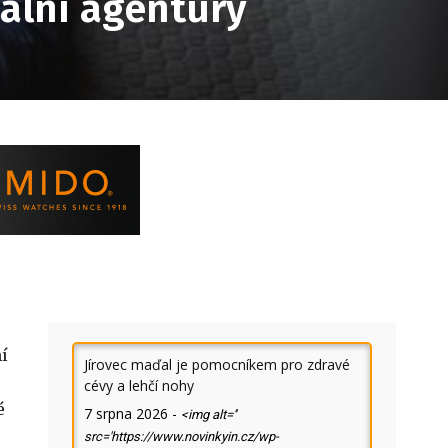
ální agentury
ní
Jírovec maďal je pomocníkem pro zdravé
cévy a lehčí nohy
é
7 srpna 2026
-
<img alt=''
src='https://www.novinkyin.cz/wp-