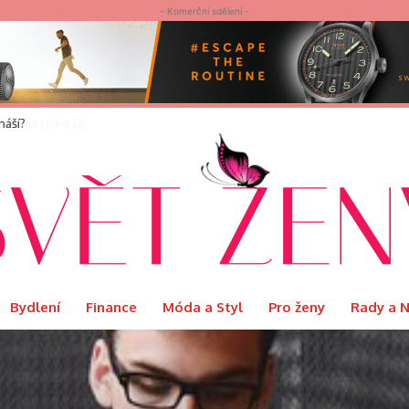
- Komerční sdělení -
náší?
Bydlení
Finance
Móda a Styl
Pro ženy
Rady a 