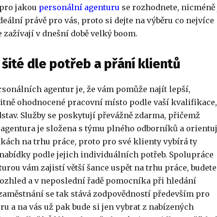
 pro jakou
personální agenturu
se rozhodnete, nicméně 
deální právě pro vás, proto si dejte na výběru co nejvíce
 zažívají v dnešní době velký boom.
šité dle potřeb a přání klientů
sonálních agentur
je, že
vám pomůže najít lepší,
litně ohodnocené pracovní místo podle vaší kvalifikace,
dstav. Služby se poskytují převážně zdarma, přičemž
 agentura
je složena s týmu plného odborníků a orientu
kách na trhu práce, proto pro své klienty vybírá ty
nabídky podle jejich individuálních potřeb. Spolupráce
turou
vám zajistí větší šance uspět na trhu práce, budete
u rozhled a v neposlední řadě pomocníka při hledání
 zaměstnání se tak stává zodpovědností především pro
uru
a na vás už pak bude si jen vybrat z nabízených