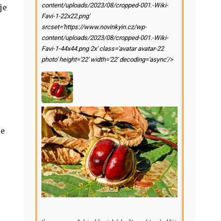
content/uploads/2023/08/cropped-001.-Wiki-
je
Favi-1-22x22.png'
srcset='https://www.novinkyin.cz/wp-
content/uploads/2023/08/cropped-001.-Wiki-
Favi-1-44x44.png 2x' class='avatar avatar-22
photo' height='22' width='22' decoding='async'/>
je