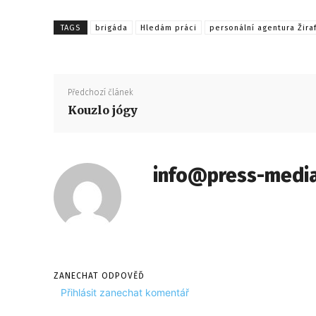
TAGS
brigáda
Hledám práci
personální agentura Žira
Předchozí článek
Kouzlo jógy
info@press-media
ZANECHAT ODPOVĚĎ
Přihlásit zanechat komentář