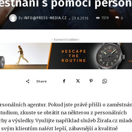
ěstnání s pomocí person
-
By
INFO@PRESS-MEDIA.CZ
1519
29.6.2016
0
- Komerční sdělení -
Share
rsonálních agentur
. Pokud jste právě přišli o zaměstná
studium, zkuste se obrátit na některou z
personálních
chy a výsledky. Využijte například služeb Žirafa.cz mlad
 svým klientům nalézt lepší, zábavnější a kvalitně