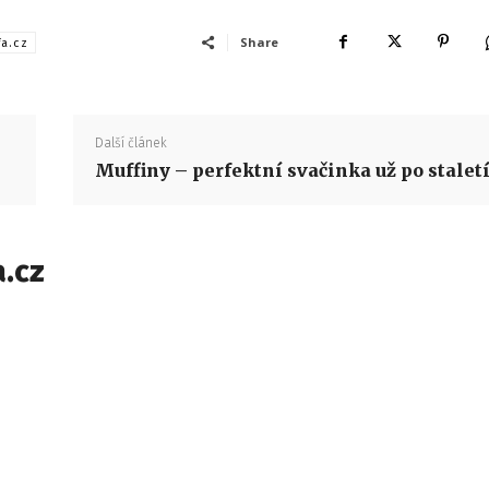
Share
fa.cz
Další článek
Muffiny – perfektní svačinka už po stalet
.cz