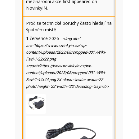
mezinárodní akce
first appeared on
NovinkyIN
.
Proč se technické poruchy často hledají na
špatném místě
1 července 2026
-
<img alt=''
src='https://www.novinkyin.cz/wp-
content/uploads/2023/08/cropped-001.-Wiki-
Favi-1-22x22.png'
srcset='https://www.novinkyin.cz/wp-
content/uploads/2023/08/cropped-001.-Wiki-
Favi-1-44x44.png 2x' class='avatar avatar-22
photo' height='22' width='22' decoding='async'/>