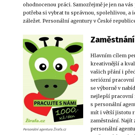
ohodnocenou práci. Samozřejmě je jen na vás
potřeba si vybrat tu správnou, spolehlivou, a i
záležet.
Personální agentury
v České republice
Zaměstnání 
Hlavním cílem
per
kreativnější a kva
vašich přání i pře
seriózní
pracovní
se výborně v nabíd
nejlepší pracovní 
s
personální agen
mít i větší jistot
zaměstnání. Najít
personální agent
Personální agentura Žirafa.cz