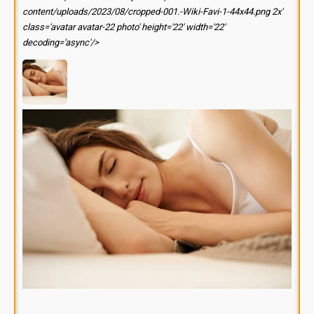
content/uploads/2023/08/cropped-001.-Wiki-Favi-1-44x44.png 2x'
class='avatar avatar-22 photo' height='22' width='22'
decoding='async'/>