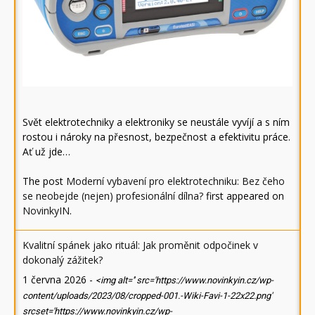
Svět elektrotechniky a elektroniky se neustále vyvíjí a s ním
rostou i nároky na přesnost, bezpečnost a efektivitu práce.
Ať už jde…
The post
Moderní vybavení pro elektrotechniku: Bez čeho
se neobejde (nejen) profesionální dílna?
first appeared on
NovinkyIN
.
Kvalitní spánek jako rituál: Jak proměnit odpočinek v
dokonalý zážitek?
1 června 2026
-
<img alt='' src='https://www.novinkyin.cz/wp-
content/uploads/2023/08/cropped-001.-Wiki-Favi-1-22x22.png'
srcset='https://www.novinkyin.cz/wp-