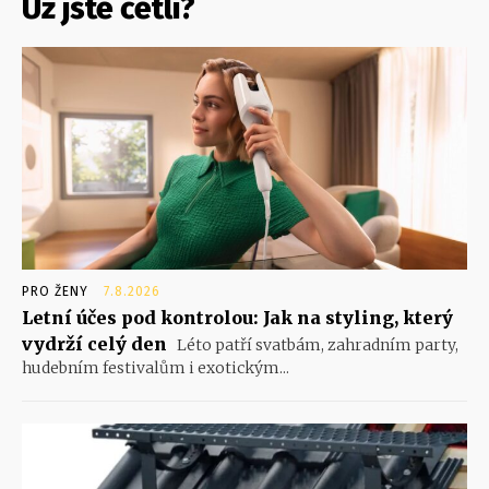
Už jste četli?
PRO ŽENY
7.8.2026
Letní účes pod kontrolou: Jak na styling, který
vydrží celý den
Léto patří svatbám, zahradním party,
hudebním festivalům i exotickým...