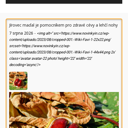
Jírovec maďal je pomocníkem pro zdravé cévy a lehčí nohy
7 srpna 2026
-
<img alt='' src='https://www.novinkyin.cz/wp-
content/uploads/2023/08/cropped-001.-Wiki-Favi-1-22x22.png'
srcset='https://www.novinkyin.cz/wp-
content/uploads/2023/08/cropped-001.-Wiki-Favi-1-44x44.png 2x'
class='avatar avatar-22 photo' height='22' width='22'
decoding='async'/>