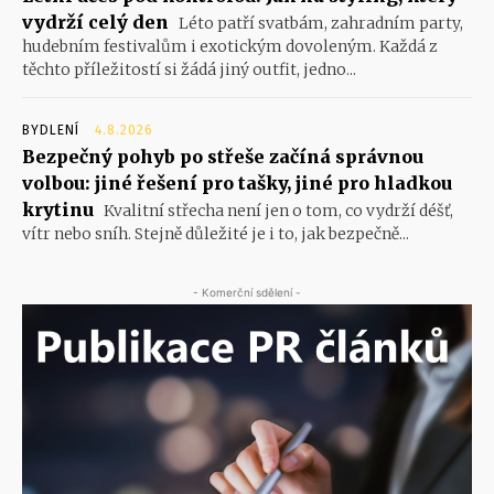
vydrží celý den
Léto patří svatbám, zahradním party,
hudebním festivalům i exotickým dovoleným. Každá z
těchto příležitostí si žádá jiný outfit, jedno...
BYDLENÍ
4.8.2026
Bezpečný pohyb po střeše začíná správnou
volbou: jiné řešení pro tašky, jiné pro hladkou
krytinu
Kvalitní střecha není jen o tom, co vydrží déšť,
vítr nebo sníh. Stejně důležité je i to, jak bezpečně...
- Komerční sdělení -