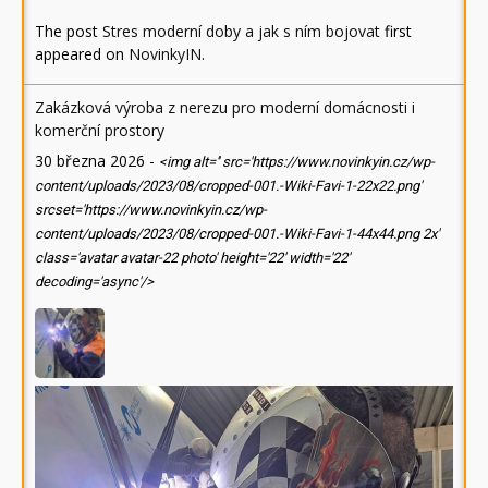
The post
Stres moderní doby a jak s ním bojovat
first
appeared on
NovinkyIN
.
Zakázková výroba z nerezu pro moderní domácnosti i
komerční prostory
30 března 2026
-
<img alt='' src='https://www.novinkyin.cz/wp-
content/uploads/2023/08/cropped-001.-Wiki-Favi-1-22x22.png'
srcset='https://www.novinkyin.cz/wp-
content/uploads/2023/08/cropped-001.-Wiki-Favi-1-44x44.png 2x'
class='avatar avatar-22 photo' height='22' width='22'
decoding='async'/>