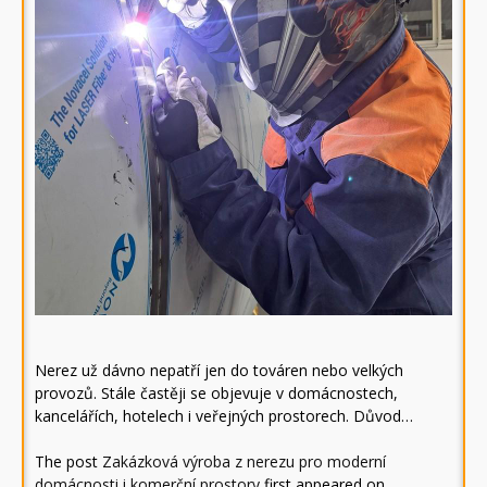
Nerez už dávno nepatří jen do továren nebo velkých
provozů. Stále častěji se objevuje v domácnostech,
kancelářích, hotelech i veřejných prostorech. Důvod…
The post
Zakázková výroba z nerezu pro moderní
domácnosti i komerční prostory
first appeared on