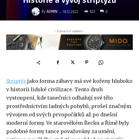
Historie a vývoj striptýzu
-
By
ADMIN
623
16.12.2022
0
- Komerční sdělení -
Striptýz
jako forma zábavy má své kořeny hluboko
v historii lidské civilizace. Tento druh
vystoupení, kde tanečníci odhalují své tělo
prostřednictvím ladných pohybů, prošel značným
vývojem od svých prvopočátků až po dnešní
moderní formy. Ve starověkém Řecku a Římě byly
podobné formy tance považovány za umění,