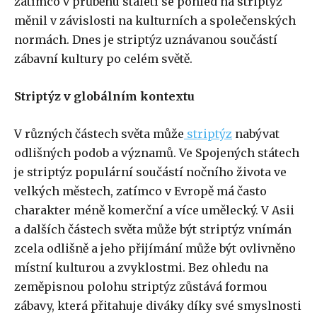
zatímco v průběhu staletí se pohled na striptýz
měnil v závislosti na kulturních a společenských
normách. Dnes je striptýz uznávanou součástí
zábavní kultury po celém světě.
Striptýz v globálním kontextu
V různých částech světa může
striptýz
nabývat
odlišných podob a významů. Ve Spojených státech
je striptýz populární součástí nočního života ve
velkých městech, zatímco v Evropě má často
charakter méně komerční a více umělecký. V Asii
a dalších částech světa může být striptýz vnímán
zcela odlišně a jeho přijímání může být ovlivněno
místní kulturou a zvyklostmi. Bez ohledu na
zeměpisnou polohu striptýz zůstává formou
zábavy, která přitahuje diváky díky své smyslnosti