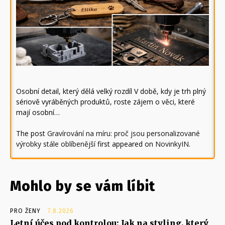
Osobní detail, který dělá velký rozdíl V době, kdy je trh plný
sériově vyráběných produktů, roste zájem o věci, které
mají osobní…
The post
Gravírování na míru: proč jsou personalizované
výrobky stále oblíbenější
first appeared on
NovinkyIN
.
Mohlo by se vám líbit
PRO ŽENY
7.8.2026
Letní účes pod kontrolou: Jak na styling, který