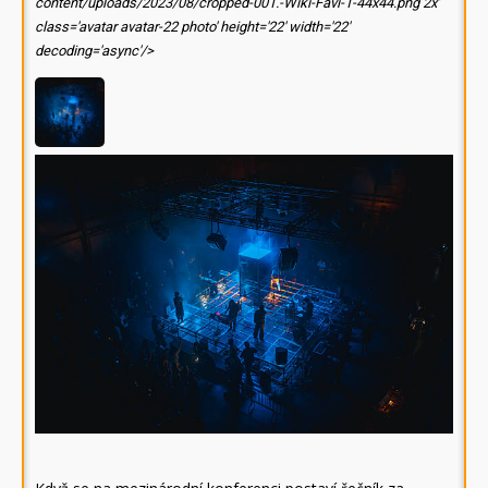
content/uploads/2023/08/cropped-001.-Wiki-Favi-1-44x44.png 2x'
class='avatar avatar-22 photo' height='22' width='22'
decoding='async'/>