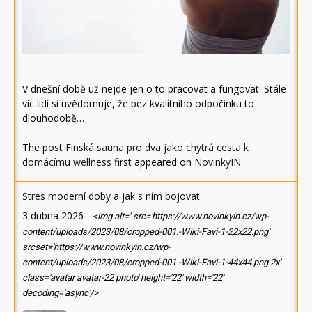
V dnešní době už nejde jen o to pracovat a fungovat. Stále
víc lidí si uvědomuje, že bez kvalitního odpočinku to
dlouhodobě…
The post
Finská sauna pro dva jako chytrá cesta k
domácímu wellness
first appeared on
NovinkyIN
.
Stres moderní doby a jak s ním bojovat
3 dubna 2026
-
<img alt='' src='https://www.novinkyin.cz/wp-
content/uploads/2023/08/cropped-001.-Wiki-Favi-1-22x22.png'
srcset='https://www.novinkyin.cz/wp-
content/uploads/2023/08/cropped-001.-Wiki-Favi-1-44x44.png 2x'
class='avatar avatar-22 photo' height='22' width='22'
decoding='async'/>