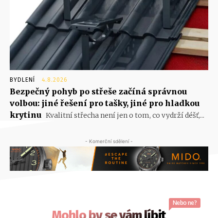
BYDLENÍ
4.8.2026
Bezpečný pohyb po střeše začíná správnou
volbou: jiné řešení pro tašky, jiné pro hladkou
krytinu
Kvalitní střecha není jen o tom, co vydrží déšť,...
- Komerční sdělení -
Nebo ne?
Mohlo by se vám líbit