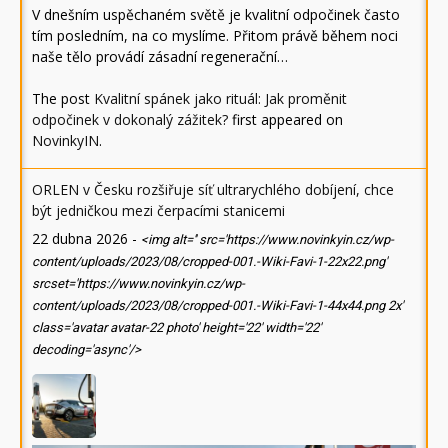
V dnešním uspěchaném světě je kvalitní odpočinek často
tím posledním, na co myslíme. Přitom právě během noci
naše tělo provádí zásadní regenerační…
The post
Kvalitní spánek jako rituál: Jak proměnit
odpočinek v dokonalý zážitek?
first appeared on
NovinkyIN
.
ORLEN v Česku rozšiřuje síť ultrarychlého dobíjení, chce
být jedničkou mezi čerpacími stanicemi
22 dubna 2026
-
<img alt='' src='https://www.novinkyin.cz/wp-
content/uploads/2023/08/cropped-001.-Wiki-Favi-1-22x22.png'
srcset='https://www.novinkyin.cz/wp-
content/uploads/2023/08/cropped-001.-Wiki-Favi-1-44x44.png 2x'
class='avatar avatar-22 photo' height='22' width='22'
decoding='async'/>