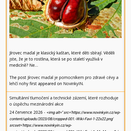
Jírovec maďal je klasický kaštan, které děti sbírají. Věděli
jste, že je to rostlina, která se po staletí využívá v
medicíně? Ne…
The post
Jírovec maďal je pomocníkem pro zdravé cévy a
lehčí nohy
first appeared on
NovinkyIN
.
Simultánní tlumočení a technické zázemí, které rozhoduje
o úspěchu mezinárodní akce
24 července 2026
-
<img alt='' src='https://www.novinkyin.cz/wp-
content/uploads/2023/08/cropped-001.-Wiki-Favi-1-22x22.png'
srcset='https://www.novinkyin.cz/wp-