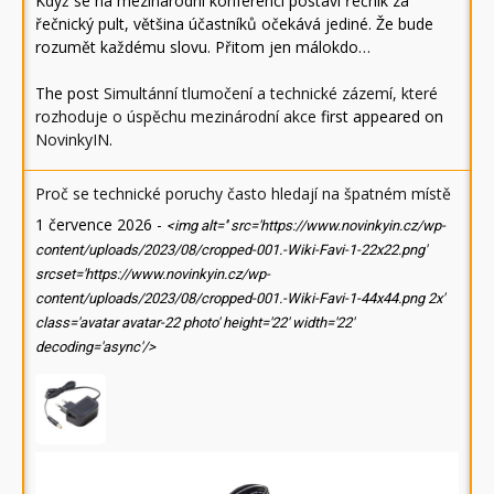
Když se na mezinárodní konferenci postaví řečník za
řečnický pult, většina účastníků očekává jediné. Že bude
rozumět každému slovu. Přitom jen málokdo…
The post
Simultánní tlumočení a technické zázemí, které
rozhoduje o úspěchu mezinárodní akce
first appeared on
NovinkyIN
.
Proč se technické poruchy často hledají na špatném místě
1 července 2026
-
<img alt='' src='https://www.novinkyin.cz/wp-
content/uploads/2023/08/cropped-001.-Wiki-Favi-1-22x22.png'
srcset='https://www.novinkyin.cz/wp-
content/uploads/2023/08/cropped-001.-Wiki-Favi-1-44x44.png 2x'
class='avatar avatar-22 photo' height='22' width='22'
decoding='async'/>