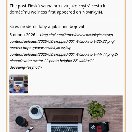
The post
Finská sauna pro dva jako chytrá cesta k
domácímu wellness
first appeared on
NovinkyIN
.
Stres moderní doby a jak s ním bojovat
3 dubna 2026
-
<img alt='' src='https://www.novinkyin.cz/wp-
content/uploads/2023/08/cropped-001.-Wiki-Favi-1-22x22.png'
srcset='https://www.novinkyin.cz/wp-
content/uploads/2023/08/cropped-001.-Wiki-Favi-1-44x44.png 2x'
class='avatar avatar-22 photo' height='22' width='22'
decoding='async'/>