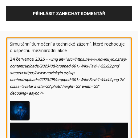
PŘIHLÁSIT ZANECHAT KOMENTÁŘ
Simultánní tlumočení a technické zázemí, které rozhoduje
o úspěchu mezinárodní akce
24 července 2026
-
<img alt='' src='https://www.novinkyin.cz/wp-
content/uploads/2023/08/cropped-001.-Wiki-Favi-1-22x22.png'
srcset='https://www.novinkyin.cz/wp-
content/uploads/2023/08/cropped-001.-Wiki-Favi-1-44x44.png 2x'
class='avatar avatar-22 photo' height='22' width='22'
decoding='async'/>