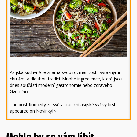
Asijská kuchyně je známá svou rozmanitostí, výraznými
chutěmi a dlouhou tradicí. Mnohé ingredience, které jsou
dnes součástí moderní gastronomie nebo zdravého
životního…
The post
Kuriozity ze světa tradiční asijské výživy
first
appeared on
NovinkyIN
.
Mohlo by se vám líbit