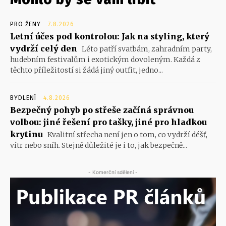
PRO ŽENY
7.8.2026
Letní účes pod kontrolou: Jak na styling, který
vydrží celý den
Léto patří svatbám, zahradním party,
hudebním festivalům i exotickým dovoleným. Každá z
těchto příležitostí si žádá jiný outfit, jedno...
BYDLENÍ
4.8.2026
Bezpečný pohyb po střeše začíná správnou
volbou: jiné řešení pro tašky, jiné pro hladkou
krytinu
Kvalitní střecha není jen o tom, co vydrží déšť,
vítr nebo sníh. Stejně důležité je i to, jak bezpečně...
- Komerční sdělení -