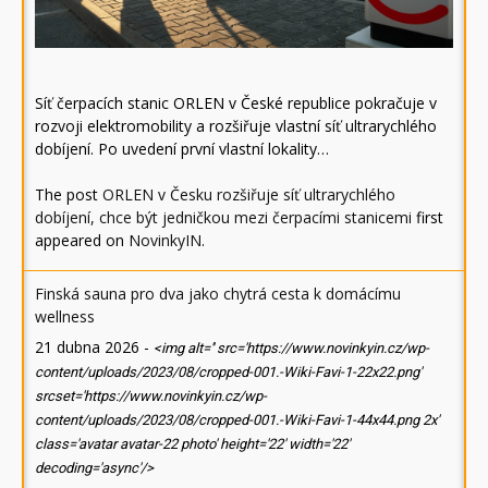
Síť čerpacích stanic ORLEN v České republice pokračuje v
rozvoji elektromobility a rozšiřuje vlastní síť ultrarychlého
dobíjení. Po uvedení první vlastní lokality…
The post
ORLEN v Česku rozšiřuje síť ultrarychlého
dobíjení, chce být jedničkou mezi čerpacími stanicemi
first
appeared on
NovinkyIN
.
Finská sauna pro dva jako chytrá cesta k domácímu
wellness
21 dubna 2026
-
<img alt='' src='https://www.novinkyin.cz/wp-
content/uploads/2023/08/cropped-001.-Wiki-Favi-1-22x22.png'
srcset='https://www.novinkyin.cz/wp-
content/uploads/2023/08/cropped-001.-Wiki-Favi-1-44x44.png 2x'
class='avatar avatar-22 photo' height='22' width='22'
decoding='async'/>