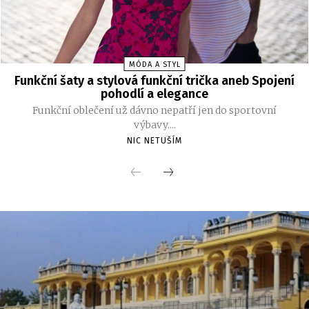
MÓDA A STYL
Funkční šaty a stylová funkční trička aneb Spojení
pohodlí a elegance
Funkční oblečení už dávno nepatří jen do sportovní
výbavy....
NIC NETUŠÍM