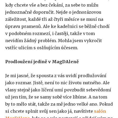
kdy chcete vše a bez čekání,
za sebe to můžu
jednoznačně doporučit. Nejde o jednorázovou
záležitost, každé tři až čtyři měsíce se musí na
úpravu pramenů. Ale ke kadeřnici se běžně chodí
v podobném rozmezí, i častěji, takže v tom
nevidím žádný problém. Mohla jsem vykročit
vstříc ulicím s oslňujícím účesem.
Prodloužení jedině v MagDAleně
Je mi jasné, že spousta z vás uvidí prodlužování
jako rozmar. Jistě, není to nic životu nutného. Ale
vlasy stejně jako líčení umí povzbudit sebevědomí
už jen tím, že se samy sobě více líbíme. A na tom
by to mělo stát, takže za mě jedno velké ano. Pokud
si chcete splnit svůj sen jako já, navštivte
salón