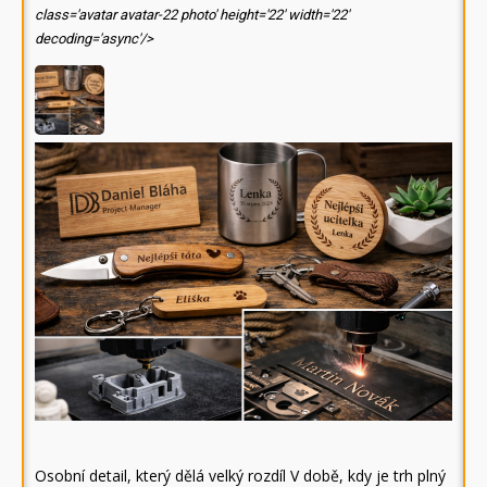
class='avatar avatar-22 photo' height='22' width='22'
decoding='async'/>
Osobní detail, který dělá velký rozdíl V době, kdy je trh plný