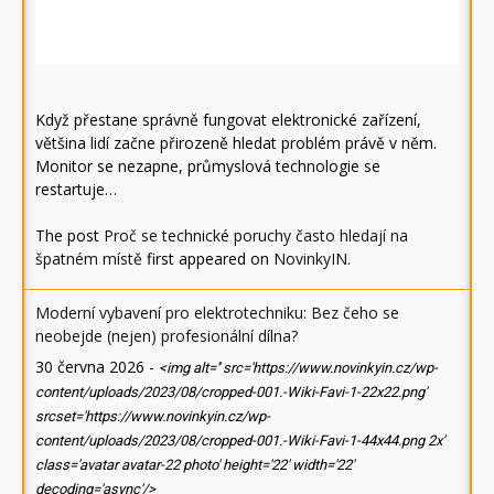
Když přestane správně fungovat elektronické zařízení,
většina lidí začne přirozeně hledat problém právě v něm.
Monitor se nezapne, průmyslová technologie se
restartuje…
The post
Proč se technické poruchy často hledají na
špatném místě
first appeared on
NovinkyIN
.
Moderní vybavení pro elektrotechniku: Bez čeho se
neobejde (nejen) profesionální dílna?
30 června 2026
-
<img alt='' src='https://www.novinkyin.cz/wp-
content/uploads/2023/08/cropped-001.-Wiki-Favi-1-22x22.png'
srcset='https://www.novinkyin.cz/wp-
content/uploads/2023/08/cropped-001.-Wiki-Favi-1-44x44.png 2x'
class='avatar avatar-22 photo' height='22' width='22'
decoding='async'/>