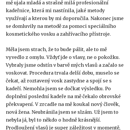
mě ujala mladá a strašně milá profesionální
kadeřnice, která mi nastínila, jaké metody
využívají a kterou by mi doporučila. Nakonec jsme
se domluvily na metodě za pomoci speciálního
kosmetického vosku a zahřívacího přístroje.
Měla jsem strach, že to bude pálit, ale to mě
vyvedlo z omylu. Vždyť jde o vlasy, ne o pokožku.
Vybraly jsme odstín v barvě mých vlasů a začalo se
voskovat. Procedura trvala delší dobu, muselo se
čekat, až roztavený vosk zastydne a spojí se s
kadeří. Nemohla jsem se dočkat výsledku. Po
doplnění poslední kadeře na mě čekalo obrovské
překvapení. V zrcadle na mě koukal nový člověk,
nová žena. Neubránila jsem se slzám. Už jsem to
nebyla já, byl to někdo o hodně krásnější.
Prodloužení vlasů je super záležitost v momentě,