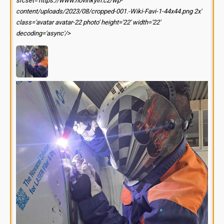
srcset='https://www.novinkyin.cz/wp-
content/uploads/2023/08/cropped-001.-Wiki-Favi-1-44x44.png 2x'
class='avatar avatar-22 photo' height='22' width='22'
decoding='async'/>