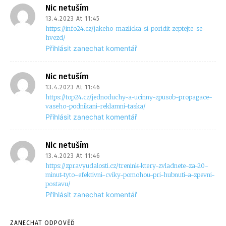
Nic netuším
13.4.2023 At 11:45
https://info24.cz/jakeho-mazlicka-si-poridit-zeptejte-se-
hvezd/
Přihlásit zanechat komentář
Nic netuším
13.4.2023 At 11:46
https://top24.cz/jednoduchy-a-ucinny-zpusob-propagace-
vaseho-podnikani-reklamni-taska/
Přihlásit zanechat komentář
Nic netuším
13.4.2023 At 11:46
https://zpravyudalosti.cz/trenink-ktery-zvladnete-za-20-
minut-tyto-efektivni-cviky-pomohou-pri-hubnuti-a-zpevni-
postavu/
Přihlásit zanechat komentář
ZANECHAT ODPOVĚĎ