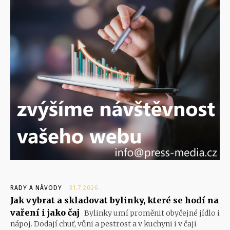
RADY A NÁVODY
31.7.2026
Jak vybrat a skladovat bylinky, které se hodí na
vaření i jako čaj
Bylinky umí proměnit obyčejné jídlo i
nápoj. Dodají chuť, vůni a pestrost a v kuchyni i v čaji