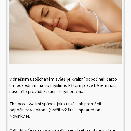
V dnešním uspěchaném světě je kvalitní odpočinek často
tím posledním, na co myslíme. Přitom právě během noci
naše tělo provádí zásadní regenerační…
The post
Kvalitní spánek jako rituál: Jak proměnit
odpočinek v dokonalý zážitek?
first appeared on
NovinkyIN
.
ORLEN v Česku rozšiřuje síť ultrarychlého dobíjení, chce