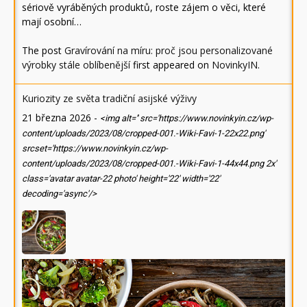
sériově vyráběných produktů, roste zájem o věci, které
mají osobní…
The post
Gravírování na míru: proč jsou personalizované
výrobky stále oblíbenější
first appeared on
NovinkyIN
.
Kuriozity ze světa tradiční asijské výživy
21 března 2026
-
<img alt='' src='https://www.novinkyin.cz/wp-
content/uploads/2023/08/cropped-001.-Wiki-Favi-1-22x22.png'
srcset='https://www.novinkyin.cz/wp-
content/uploads/2023/08/cropped-001.-Wiki-Favi-1-44x44.png 2x'
class='avatar avatar-22 photo' height='22' width='22'
decoding='async'/>