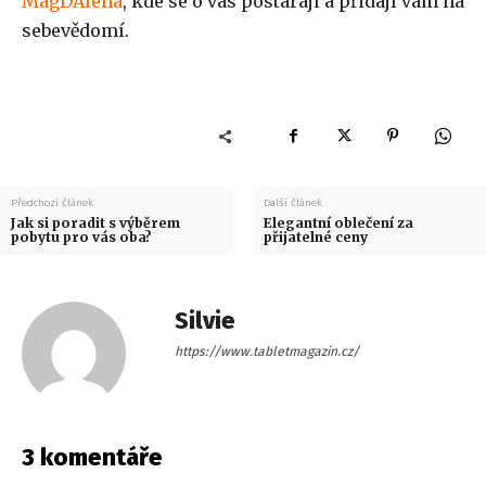
MagDAlena
, kde se o vás postarají a přidají vám na
sebevědomí.
Předchozí článek
Další článek
Jak si poradit s výběrem
Elegantní oblečení za
pobytu pro vás oba?
přijatelné ceny
Silvie
https://www.tabletmagazin.cz/
3 komentáře