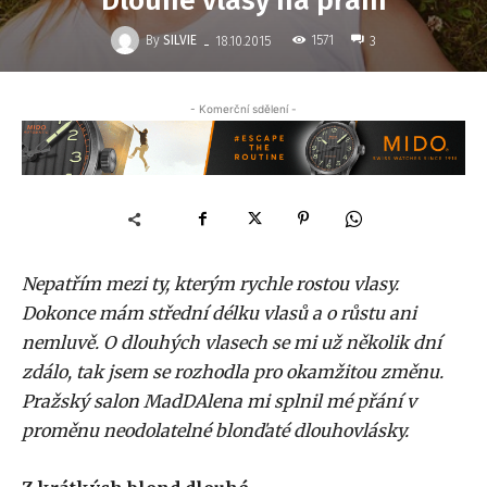
Dlouhé vlasy na přání
-
By
SILVIE
1571
18.10.2015
3
- Komerční sdělení -
Nepatřím mezi ty, kterým rychle rostou vlasy.
Dokonce mám střední délku vlasů a o růstu ani
nemluvě. O dlouhých vlasech se mi už několik dní
zdálo, tak jsem se rozhodla pro okamžitou změnu.
Pražský salon MadDAlena mi splnil mé přání v
proměnu neodolatelné blonďaté dlouhovlásky.