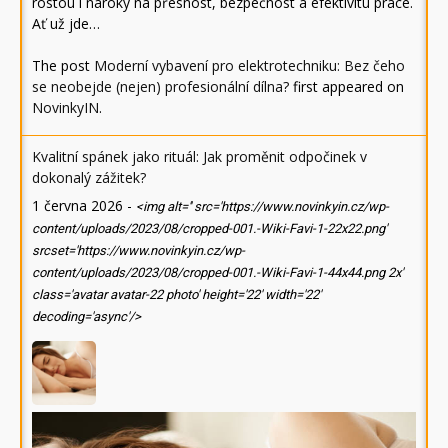
rostou i nároky na přesnost, bezpečnost a efektivitu práce.
Ať už jde…
The post
Moderní vybavení pro elektrotechniku: Bez čeho
se neobejde (nejen) profesionální dílna?
first appeared on
NovinkyIN
.
Kvalitní spánek jako rituál: Jak proměnit odpočinek v
dokonalý zážitek?
1 června 2026
-
<img alt='' src='https://www.novinkyin.cz/wp-
content/uploads/2023/08/cropped-001.-Wiki-Favi-1-22x22.png'
srcset='https://www.novinkyin.cz/wp-
content/uploads/2023/08/cropped-001.-Wiki-Favi-1-44x44.png 2x'
class='avatar avatar-22 photo' height='22' width='22'
decoding='async'/>