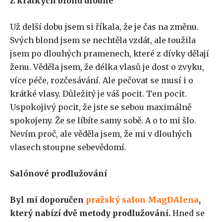
Z krátkých blond dlouhé
Už delší dobu jsem si říkala, že je čas na změnu.
Svých blond jsem se nechtěla vzdát, ale toužila
jsem po dlouhých pramenech, které z dívky dělají
ženu. Věděla jsem, že délka vlasů je dost o zvyku,
více péče, rozčesávání. Ale pečovat se musí i o
krátké vlasy. Důležitý je váš pocit. Ten pocit.
Uspokojivý pocit, že jste se sebou maximálně
spokojeny. Že se líbíte samy sobě. A o to mi šlo.
Nevím proč, ale věděla jsem, že mi v dlouhých
vlasech stoupne sebevědomí.
Salónové prodlužování
Byl mi doporučen
pražský salon MagDAlena
,
který nabízí dvě metody prodlužování.
Hned se