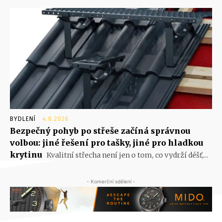
BYDLENÍ
4.8.2026
Bezpečný pohyb po střeše začíná správnou
volbou: jiné řešení pro tašky, jiné pro hladkou
krytinu
Kvalitní střecha není jen o tom, co vydrží déšť,...
- Komerční sdělení -