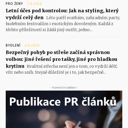
PRO ŽENY
7.8.2026
Letní účes pod kontrolou: Jak na styling, který
vydrží celý den
Léto patří svatbám, zahradním party,
hudebním festivalům i exotickým dovoleným. Každá z
těchto příležitostí si žádá jiný outfit, jedno...
BYDLENÍ
4.8.2026
Bezpečný pohyb po střeše začíná správnou
volbou: jiné řešení pro tašky, jiné pro hladkou
krytinu
Kvalitní střecha není jen o tom, co vydrží déšť,
vítr nebo sníh. Stejně důležité je i to, jak bezpečně...
- Komerční sdělení -