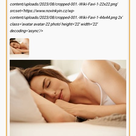
content/uploads/2023/08/cropped-001.-Wiki-Favi-1-22x22.png'
srcset='https://www.novinkyin.cz/wp-
content/uploads/2023/08/cropped-001.-Wiki-Favi-1-44x44.png 2x'
class='avatar avatar-22 photo' height='22' width='22'
decoding='async'/>