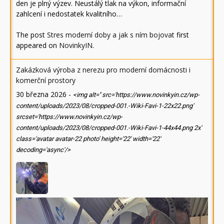
den je plný výzev. Neustálý tlak na výkon, informační
zahlcení i nedostatek kvalitního…
The post
Stres moderní doby a jak s ním bojovat
first
appeared on
NovinkyIN
.
Zakázková výroba z nerezu pro moderní domácnosti i
komerční prostory
30 března 2026
-
<img alt='' src='https://www.novinkyin.cz/wp-
content/uploads/2023/08/cropped-001.-Wiki-Favi-1-22x22.png'
srcset='https://www.novinkyin.cz/wp-
content/uploads/2023/08/cropped-001.-Wiki-Favi-1-44x44.png 2x'
class='avatar avatar-22 photo' height='22' width='22'
decoding='async'/>