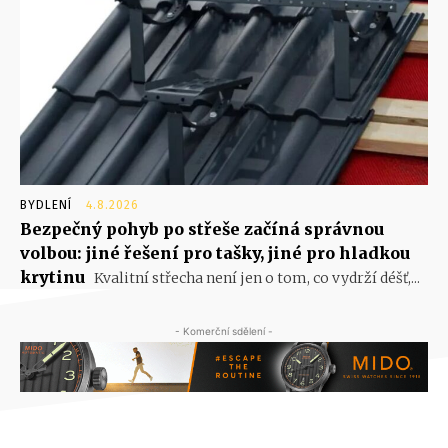
BYDLENÍ
4.8.2026
Bezpečný pohyb po střeše začíná správnou
volbou: jiné řešení pro tašky, jiné pro hladkou
krytinu
Kvalitní střecha není jen o tom, co vydrží déšť,...
- Komerční sdělení -