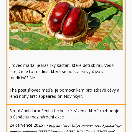
Jírovec maďal je klasický kaštan, které děti sbírají. Věděli
jste, že je to rostlina, která se po staletí využívá v
medicíně? Ne…
The post
Jírovec maďal je pomocníkem pro zdravé cévy a
lehčí nohy
first appeared on
NovinkyIN
.
Simultánní tlumočení a technické zázemí, které rozhoduje
o úspěchu mezinárodní akce
24 července 2026
-
<img alt='' src='https://www.novinkyin.cz/wp-
content/uploads/2023/08/cropped-001.-Wiki-Favi-1-22x22.png'