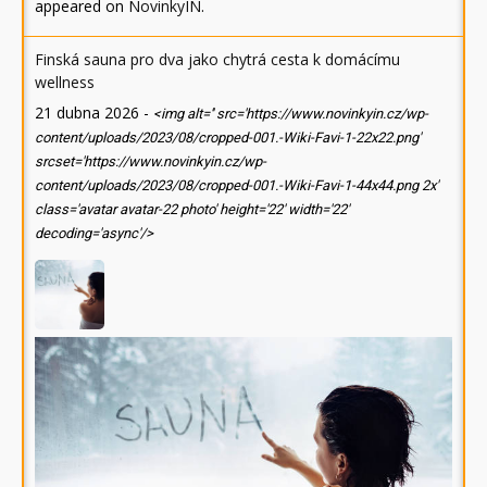
appeared on
NovinkyIN
.
Finská sauna pro dva jako chytrá cesta k domácímu
wellness
21 dubna 2026
-
<img alt='' src='https://www.novinkyin.cz/wp-
content/uploads/2023/08/cropped-001.-Wiki-Favi-1-22x22.png'
srcset='https://www.novinkyin.cz/wp-
content/uploads/2023/08/cropped-001.-Wiki-Favi-1-44x44.png 2x'
class='avatar avatar-22 photo' height='22' width='22'
decoding='async'/>