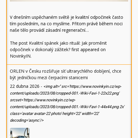
V dnešním uspěchaném světě je kvalitní odpočinek často
tím posledním, na co myslíme. Přitom právě během noci
naše tělo provádí zásadní regenerační…
The post
Kvalitní spánek jako rituál: Jak proměnit
odpočinek v dokonalý zážitek?
first appeared on
NovinkyIN
.
ORLEN v Česku rozšiřuje síť ultrarychlého dobíjení, chce
být jedničkou mezi čerpacími stanicemi
22 dubna 2026
-
<img alt='' src='https://www.novinkyin.cz/wp-
content/uploads/2023/08/cropped-001.-Wiki-Favi-1-22x22.png'
srcset='https://www.novinkyin.cz/wp-
content/uploads/2023/08/cropped-001.-Wiki-Favi-1-44x44.png 2x'
class='avatar avatar-22 photo' height='22' width='22'
decoding='async'/>