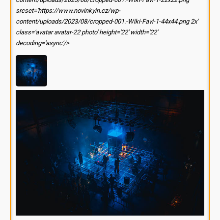
srcset='https://www.novinkyin.cz/wp-
content/uploads/2023/08/cropped-001.-Wiki-Favi-1-44x44.png 2x'
class='avatar avatar-22 photo' height='22' width='22'
decoding='async'/>