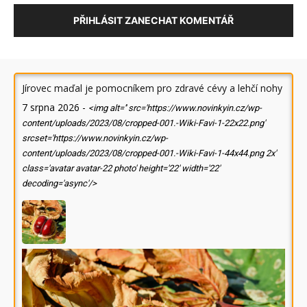
PŘIHLÁSIT ZANECHAT KOMENTÁŘ
Jírovec maďal je pomocníkem pro zdravé cévy a lehčí nohy
7 srpna 2026
-
<img alt='' src='https://www.novinkyin.cz/wp-
content/uploads/2023/08/cropped-001.-Wiki-Favi-1-22x22.png'
srcset='https://www.novinkyin.cz/wp-
content/uploads/2023/08/cropped-001.-Wiki-Favi-1-44x44.png 2x'
class='avatar avatar-22 photo' height='22' width='22'
decoding='async'/>