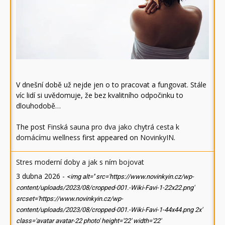
V dnešní době už nejde jen o to pracovat a fungovat. Stále
víc lidí si uvědomuje, že bez kvalitního odpočinku to
dlouhodobě…
The post
Finská sauna pro dva jako chytrá cesta k
domácímu wellness
first appeared on
NovinkyIN
.
Stres moderní doby a jak s ním bojovat
3 dubna 2026
-
<img alt='' src='https://www.novinkyin.cz/wp-
content/uploads/2023/08/cropped-001.-Wiki-Favi-1-22x22.png'
srcset='https://www.novinkyin.cz/wp-
content/uploads/2023/08/cropped-001.-Wiki-Favi-1-44x44.png 2x'
class='avatar avatar-22 photo' height='22' width='22'