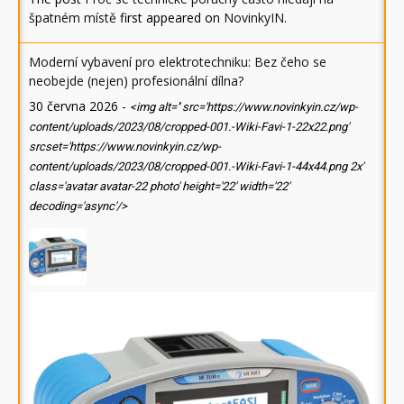
špatném místě
first appeared on
NovinkyIN
.
Moderní vybavení pro elektrotechniku: Bez čeho se
neobejde (nejen) profesionální dílna?
30 června 2026
-
<img alt='' src='https://www.novinkyin.cz/wp-
content/uploads/2023/08/cropped-001.-Wiki-Favi-1-22x22.png'
srcset='https://www.novinkyin.cz/wp-
content/uploads/2023/08/cropped-001.-Wiki-Favi-1-44x44.png 2x'
class='avatar avatar-22 photo' height='22' width='22'
decoding='async'/>