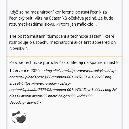
Když se na mezinárodní konferenci postaví řečník za
řečnický pult, většina účastníků očekává jediné. Že bude
rozumět každému slovu. Přitom jen málokdo…
The post
Simultánní tlumočení a technické zázemí, které
rozhoduje o úspěchu mezinárodní akce
first appeared on
NovinkyIN
.
Proč se technické poruchy často hledají na špatném místě
1 července 2026
-
<img alt='' src='https://www.novinkyin.cz/wp-
content/uploads/2023/08/cropped-001.-Wiki-Favi-1-22x22.png'
srcset='https://www.novinkyin.cz/wp-
content/uploads/2023/08/cropped-001.-Wiki-Favi-1-44x44.png 2x'
class='avatar avatar-22 photo' height='22' width='22'
decoding='async'/>