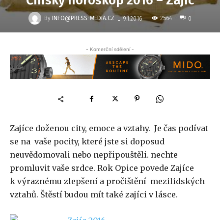
Čínský horoskop 2016 – Zajíc
-
By
INFO@PRESS-MEDIA.CZ
2564
9.1.2016
0
- Komerční sdělení -
Zajíce doženou city, emoce a vztahy. Je čas podívat
se na vaše pocity, které jste si doposud
neuvědomovali nebo nepřipouštěli. nechte
promluvit vaše srdce. Rok Opice povede Zajíce
k výraznému zlepšení a pročištění mezilidských
vztahů. Štěstí budou mít také zajíci v lásce.