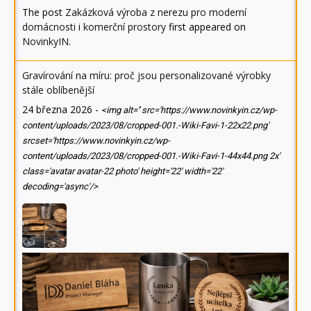
The post
Zakázková výroba z nerezu pro moderní
domácnosti i komerční prostory
first appeared on
NovinkyIN
.
Gravírování na míru: proč jsou personalizované výrobky
stále oblíbenější
24 března 2026
-
<img alt='' src='https://www.novinkyin.cz/wp-
content/uploads/2023/08/cropped-001.-Wiki-Favi-1-22x22.png'
srcset='https://www.novinkyin.cz/wp-
content/uploads/2023/08/cropped-001.-Wiki-Favi-1-44x44.png 2x'
class='avatar avatar-22 photo' height='22' width='22'
decoding='async'/>